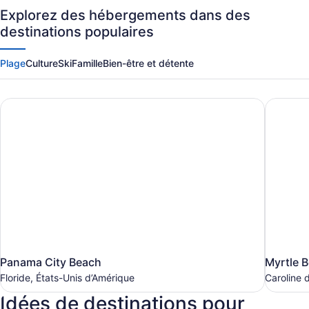
Billets
Explorez des hébergements dans des
destinations populaires
d'Avion
Plage
Culture
Ski
Famille
Bien-être et détente
|
Panama City Beach
Myrtle 
Travelocity.ca
Panama
Myrtle
Panama City Beach
Myrtle 
City
Beach
Floride, États-Unis d’Amérique
Caroline 
Beach
Caroline
Idées de destinations pour
du
Floride,