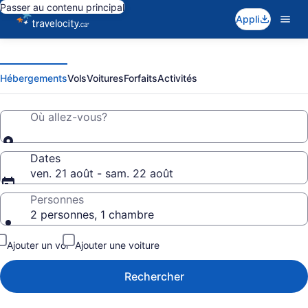
Passer au contenu principal
Appli
Aubaines
Rechercer
un
voyage
Voyages
Hébergements
Vols
Voitures
Forfaits
Activités
Où allez-vous?
:
Vacances,
Dates
ven. 21 août - sam. 22 août
Vols,
Personnes
2 personnes, 1 chambre
Hôtels
Ajouter un vol
Ajouter une voiture
et
Rechercher