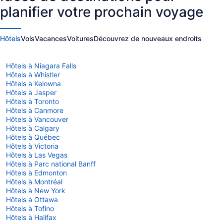
Sud,
États-
planifier votre prochain voyage
États-
Unis
Unis
d’Amérique
d’Amériqu
Hôtels
Vols
Vacances
Voitures
Découvrez de nouveaux endroits
Hôtels à Niagara Falls
Hôtels à Whistler
Hôtels à Kelowna
Hôtels à Jasper
Hôtels à Toronto
Hôtels à Canmore
Hôtels à Vancouver
Hôtels à Calgary
Hôtels à Québec
Hôtels à Victoria
Hôtels à Las Vegas
Hôtels à Parc national Banff
Hôtels à Edmonton
Hôtels à Montréal
Hôtels à New York
Hôtels à Ottawa
Hôtels à Tofino
Hôtels à Halifax