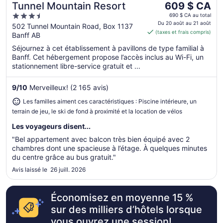
Le
Tunnel Mountain Resort
609 $ CA
Idéal pour les familles
prix
3.5
690 $ CA au total
est
Du 20 août au 21 août
out
502 Tunnel Mountain Road, Box 1137
(taxes et frais compris)
de 609 $ CA
Banff AB
of
par
5
Séjournez à cet établissement à pavillons de type familial à
nuit
Banff. Cet hébergement propose l’accès inclus au Wi-Fi, un
du 20
stationnement libre-service gratuit et ...
août
au 21
9
/
10
Merveilleux! (2 165 avis)
août
Les familles aiment ces caractéristiques : Piscine intérieure, un
terrain de jeu, le ski de fond à proximité et la location de vélos
Les voyageurs disent...
"Bel appartement avec balcon très bien équipé avec 2
chambres dont une spacieuse à l’étage. À quelques minutes
du centre grâce au bus gratuit."
Avis laissé le 26 juill. 2026
Économisez en moyenne 15 %
sur des milliers d’hôtels lorsque
vous ouvrez une session!