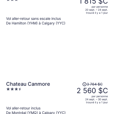
1 815 $C
était
out
par personne
de 3 073 $C,
of
20 sept. – 24 sept.
trouvé il y a 1 jour
il
5
Vol aller-retour sans escale inclus
est
De Hamilton (YHM) à Calgary (YYC)
maintenant
de 1 815 $C
par
personne.
Le
Chateau Canmore
3 764 $C
prix
2 560 $C
3.5
était
out
par personne
de 3 764 $C,
of
24 sept. – 30 sept.
trouvé il y a 1 jour
il
5
Vol aller-retour inclus
est
De Montréal (YMQ) à Calgary (YYC)
maintenant