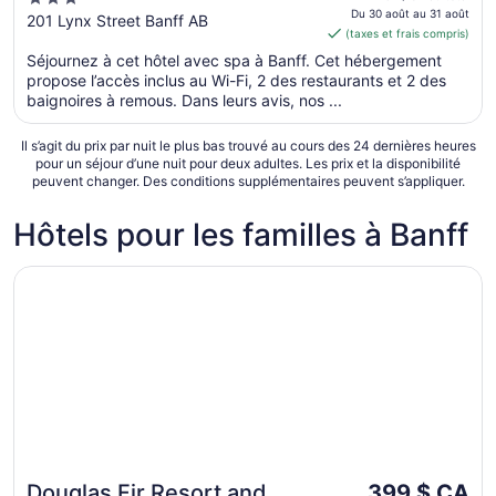
est
Du 30 août au 31 août
out
201 Lynx Street Banff AB
(taxes et frais compris)
de 672 $ CA
of
par
Séjournez à cet hôtel avec spa à Banff. Cet hébergement
5
propose l’accès inclus au Wi-Fi, 2 des restaurants et 2 des
nuit
baignoires à remous. Dans leurs avis, nos ...
du 30
août
Il s’agit du prix par nuit le plus bas trouvé au cours des 24 dernières heures
au 31
pour un séjour d’une nuit pour deux adultes. Les prix et la disponibilité
août
peuvent changer. Des conditions supplémentaires peuvent s’appliquer.
Hôtels pour les familles à Banff
S’ouvre dans une nouvelle fenêtre
Douglas Fir Resort and Chalets
Le
Douglas Fir Resort and
399 $ CA
Idéal pour les familles