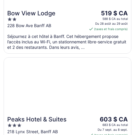
Le
Bow View Lodge
519 $ CA
prix
2
588 $ CA au total
est
Du 28 août au 29 août
out
228 Bow Ave Banff AB
(taxes et frais compris)
de 519 $ CA
of
par
Séjournez à cet hôtel à Banff. Cet hébergement propose
5
l’accès inclus au Wi-Fi, un stationnement libre-service gratuit
nuit
et 2 des restaurants. Dans leurs avis, ...
du 28
août
S’ouvre dans une nouvelle fenêtre
Peaks Hotel & Suites
au 29
août
Le
Peaks Hotel & Suites
603 $ CA
prix
3
683 $ CA au total
est
Du 7 sept. au 8 sept.
out
218 Lynx Street, Banff AB
(taxes et frais compris)