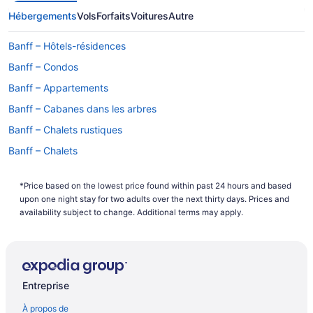
Hébergements
Vols
Forfaits
Voitures
Autre
Banff – Hôtels-résidences
Banff – Condos
Banff – Appartements
Banff – Cabanes dans les arbres
Banff – Chalets rustiques
Banff – Chalets
Banff – Établissements d’agrotourisme
*Price based on the lowest price found within past 24 hours and based
Banff Gondola – Hôtels à proximité
upon one night stay for two adults over the next thirty days. Prices and
Hôtels pour le ski – Banff
availability subject to change. Additional terms may apply.
Hôtels avec parc aquatique – Banff
Banff – Hôtels
Banff – Motels
Entreprise
Banff – Villas
À propos de