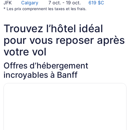
Du octobre
15
31
au septembre
JFK
Calgary
7 oct.
-
19 oct.
619 $C
7
au octobre
9
* Les prix comprennent les taxes et les frais.
au octobre
21
19
Trouvez l’hôtel idéal
pour vous reposer après
votre vol
Offres d’hébergement
incroyables à Banff
S’ouvre dans une nouvelle fenêtre
Bow View Lodge