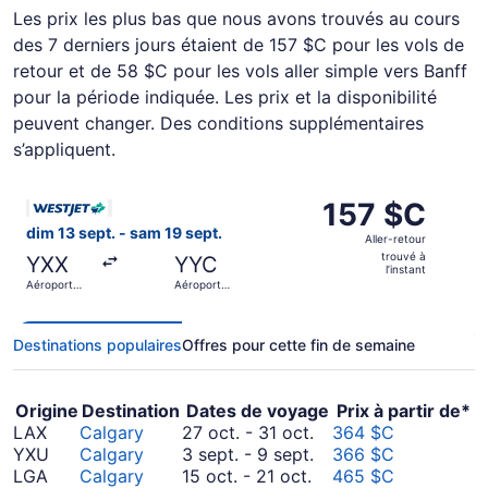
Les prix les plus bas que nous avons trouvés au cours
des 7 derniers jours étaient de 157 $C pour les vols de
retour et de 58 $C pour les vols aller simple vers Banff
pour la période indiquée. Les prix et la disponibilité
peuvent changer. Des conditions supplémentaires
s’appliquent.
Sélectionner le vol WestJet depuis Aéroport international 
157 $C
157 $C
Aller-
dim 13 sept. - sam 19 sept.
Aller-retour
retour,
trouvé à
YXX
YYC
trouvé
l’instant
Aéroport
Aéroport
à
international
international
d'Abbotsford
de Calgary
l’instant
Destinations populaires
Offres pour cette fin de semaine
Origine
Destination
Dates de voyage
Prix à partir de*
Du octobre
LAX
Calgary
27 oct.
-
31 oct.
364 $C
27
Du septembre
YXU
Calgary
3 sept.
-
9 sept.
366 $C
Du octobre
au octobre
3
LGA
Calgary
15 oct.
-
21 oct.
465 $C