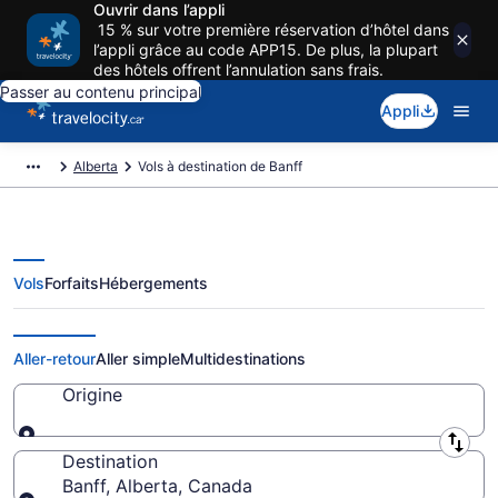
Ouvrir dans l’appli
15 % sur votre première réservation d’hôtel dans
l’appli grâce au code APP15. De plus, la plupart
des hôtels offrent l’annulation sans frais.
Passer au contenu principal
Appli
Alberta
Vols à destination de Banff
Vols
Forfaits
Hébergements
Vols – Banff
Aller-retour
Aller simple
Multidestinations
Origine
Origine
Destination
Banff, Alberta, Canada