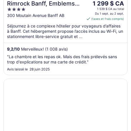
Le
Rimrock Banff, Emblems
1 299 $ CA
prix
4
Collection
1 539 $ CA au total
est
Du 1 sept. au 2 sept.
out
300 Moutain Avenue Banff AB
(taxes et frais compris)
de 1 299 $ CA
of
par
Séjournez à ce complexe hôtelier pour voyageurs d’affaires
5
à Banff. Cet hébergement propose l’accès inclus au Wi-Fi, un
nuit
stationnement libre-service gratuit et ...
du 1
sept.
9,2
/
10
Merveilleux! (1 008 avis)
au 2
sept.
"La chambre et les repas ok. Mais des frais prélevés sans
trop d'explications sur ma carte de crédit."
Avis laissé le 28 juin 2025
S’ouvre dans une nouvelle fenêtre
Peaks Hotel & Suites