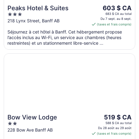
Le
Peaks Hotel & Suites
603 $ CA
prix
3
683 $ CA au total
est
Du 7 sept. au 8 sept.
out
218 Lynx Street, Banff AB
(taxes et frais compris)
de 603 $ CA
of
par
Séjournez à cet hôtel à Banff. Cet hébergement propose
5
l’accès inclus au Wi-Fi, un service aux chambres (heures
nuit
restreintes) et un stationnement libre-service ...
du 7
sept.
S’ouvre dans une nouvelle fenêtre
Bow View Lodge
au 8
sept.
Le
Bow View Lodge
519 $ CA
prix
2
588 $ CA au total
est
Du 28 août au 29 août
out
228 Bow Ave Banff AB
(taxes et frais compris)
de 519 $ CA
of