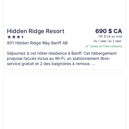
Le
Hidden Ridge Resort
690 $ CA
prix
3.5
781 $ CA au total
est
Du 1 sept. au 2 sept.
out
901 Hidden Ridge Way Banff AB
(taxes et frais compris)
de 690 $ CA
of
par
Séjournez à cet hôtel-résidence à Banff. Cet hébergement
5
propose l’accès inclus au Wi-Fi, un stationnement libre-
nuit
service gratuit et 2 des baignoires à remous. ...
du 1
sept.
S’ouvre dans une nouvelle fenêtre
Tunnel Mountain Resort
au 2
sept.