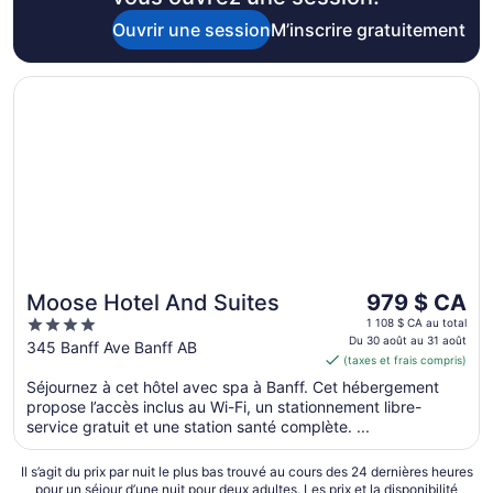
Ouvrir une session
M’inscrire gratuitement
S’ouvre dans une nouvelle fenêtre
Moose Hotel And Suites
Le
Moose Hotel And Suites
979 $ CA
prix
4
1 108 $ CA au total
est
Du 30 août au 31 août
out
345 Banff Ave Banff AB
(taxes et frais compris)
de 979 $ CA
of
par
Séjournez à cet hôtel avec spa à Banff. Cet hébergement
5
propose l’accès inclus au Wi-Fi, un stationnement libre-
nuit
service gratuit et une station santé complète. ...
du 30
août
Il s’agit du prix par nuit le plus bas trouvé au cours des 24 dernières heures
au 31
pour un séjour d’une nuit pour deux adultes. Les prix et la disponibilité