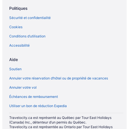
Hôtels pour le ski – Dead Man's Flats
Politiques
Ghost Lake – Chaumières
Sécurité et confidentialité
Harvie Heights – Chalets rustiques
Cookies
Johnston Canyon – Gîtes
Conditions d’utilisation
Johnston Canyon – Hôtels
Accessibilité
Jumping Pound – Hôtels
Kananaskis – Hôtels-résidences
Aide
Kananaskis – Hôtels
Soutien
Lac Louise – Cabanes dans les arbres
Annuler votre réservation d’hôtel ou de propriété de vacances
Lac Louise – Chalets rustiques
Annuler votre vol
Lac Louise – Chalets
Échéances de remboursement
Lac Louise – Chaumières
Utiliser un bon de réduction Expedia
Hôtels acceptant les animaux – Lac Louise
Hôtels pour les familles – Lac Louise
Travelocity.ca est représenté au Québec par Tour East Holidays
(Canada) Inc., détenteur d’un permis du Québec.
Hôtels abordables – Lac Louise
Travelocity.ca est représentée au Ontario par Tour East Holidays