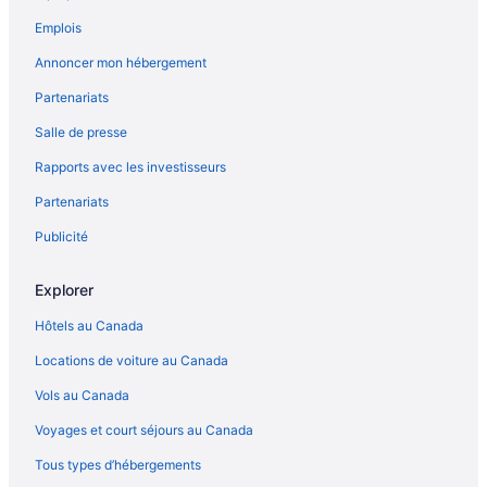
Canmore – Hôtels-résidences
Emplois
Canmore – Chalets rustiques
Annoncer mon hébergement
Canmore – Chalets
Partenariats
Hilton Hotels – Canmore
Salle de presse
Hôtels-Boutiques – Canmore
Rapports avec les investisseurs
Complexes et hôtels avec spa – Canmore
Partenariats
Canmore – Hôtels
Canmore – Parcs de caravanes
Publicité
Canmore – Maisons de vacances privées
Explorer
Cochrane – Hôtels
Hôtels au Canada
Crique de Johnston – Hôtels à proximité
Locations de voiture au Canada
Dead Man's Flats – Condos
Vols au Canada
Dead Man's Flats – Appartements
Voyages et court séjours au Canada
Dead Man's Flats – Chalets
Hôtels acceptant les animaux – Dead Man's Flats
Tous types d’hébergements