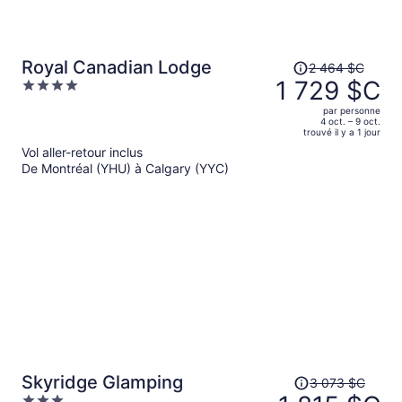
Le
Royal Canadian Lodge
2 464 $C
prix
1 729 $C
4
était
out
par personne
de 2 464 $C,
of
4 oct. – 9 oct.
trouvé il y a 1 jour
il
5
Vol aller-retour inclus
est
De Montréal (YHU) à Calgary (YYC)
maintenant
de 1 729 $C
par
personne.
Le
Skyridge Glamping
3 073 $C
prix
3