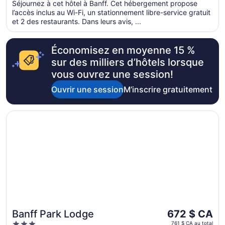
par
Séjournez à cet hôtel à Banff. Cet hébergement propose
5
l’accès inclus au Wi-Fi, un stationnement libre-service gratuit
nuit
et 2 des restaurants. Dans leurs avis, ...
du 28
août
au 29
Économisez en moyenne 15 %
août
sur des milliers d’hôtels lorsque
vous ouvrez une session!
Ouvrir une session
M’inscrire gratuitement
S’ouvre dans une nouvelle fenêtre
Banff Park Lodge
Le
Banff Park Lodge
672 $ CA
prix
3
761 $ CA au total