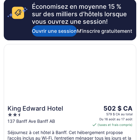
au 18
Économisez en moyenne 15 %
août
sur des milliers d’hôtels lorsque
vous ouvrez une session!
Ouvrir une session
M’inscrire gratuitement
S’ouvre dans une nouvelle fenêtre
King Edward Hotel
Le
King Edward Hotel
502 $ CA
prix
2.5
579 $ CA au total
est
Du 16 août au 17 août
out
137 Banff Ave Banff AB
(taxes et frais compris)
de 502 $ CA
of
par
Séjournez à cet hôtel à Banff. Cet hébergement propose
5
l’accès inclus au Wi-Fi, l’entretien ménager tous les jours et la
nuit