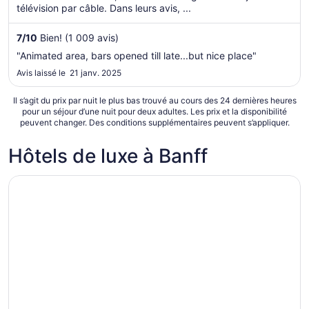
télévision par câble. Dans leurs avis, ...
du 16
août
7
/
10
Bien! (1 009 avis)
au 17
août
"Animated area, bars opened till late...but nice place"
Avis laissé le 21 janv. 2025
Il s’agit du prix par nuit le plus bas trouvé au cours des 24 dernières heures
pour un séjour d’une nuit pour deux adultes. Les prix et la disponibilité
peuvent changer. Des conditions supplémentaires peuvent s’appliquer.
Hôtels de luxe à Banff
S’ouvre dans une nouvelle fenêtre
Rimrock Banff, Emblems Collection