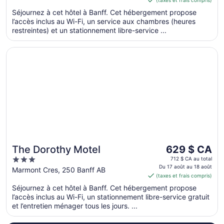
de 603 $ CA
of
par
Séjournez à cet hôtel à Banff. Cet hébergement propose
5
l’accès inclus au Wi-Fi, un service aux chambres (heures
nuit
restreintes) et un stationnement libre-service ...
du 7
sept.
S’ouvre dans une nouvelle fenêtre
The Dorothy Motel
au 8
sept.
Le
The Dorothy Motel
629 $ CA
prix
3
712 $ CA au total
est
Du 17 août au 18 août
out
Marmont Cres, 250 Banff AB
(taxes et frais compris)
de 629 $ CA
of
par
Séjournez à cet hôtel à Banff. Cet hébergement propose
5
l’accès inclus au Wi-Fi, un stationnement libre-service gratuit
nuit
et l’entretien ménager tous les jours. ...
du 17
août