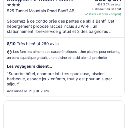
prix
3
Chalets
452 $ CA au total
est
Du 30 août au 31 août
out
525 Tunnel Mountain Road Banff AB
(taxes et frais compris)
de 399 $ CA
of
par
Séjournez à ce condo près des pentes de ski à Banff. Cet
5
hébergement propose l’accès inclus au Wi-Fi, un
nuit
stationnement libre-service gratuit et 2 des baignoires ...
du 30
août
8
/
10
Très bien! (4 260 avis)
au 31
août
Les familles aiment ces caractéristiques : Une piscine pour enfants,
un parc aquatique gratuit, une cuisine et le ski alpin à proximité
Les voyageurs disent...
"Superbe hôtel, chambre loft très spacieuse, piscine,
barbecue, espace jeux enfants, tout y est pour un super
séjour"
Avis laissé le 21 juill. 2026
S’ouvre dans une nouvelle fenêtre
Hidden Ridge Resort