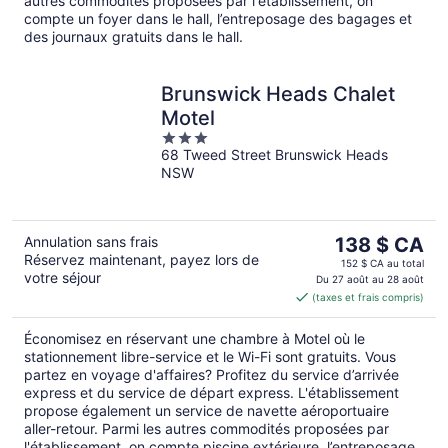
autres commodités proposées par l'établissement, on
compte un foyer dans le hall, l’entreposage des bagages et
des journaux gratuits dans le hall.
Brunswick Heads Chalet
Motel
3
68 Tweed Street Brunswick Heads
out
NSW
of
5
Le
Annulation sans frais
138 $ CA
Réservez maintenant, payez lors de
prix
152 $ CA au total
votre séjour
est
Du 27 août au 28 août
(taxes et frais compris)
de 138 $ CA
par
Économisez en réservant une chambre à Motel où le
nuit
stationnement libre-service et le Wi-Fi sont gratuits. Vous
partez en voyage d'affaires? Profitez du service d’arrivée
express et du service de départ express. L'établissement
propose également un service de navette aéroportuaire
aller-retour. Parmi les autres commodités proposées par
l'établissement, on compte piscine extérieure, l’entreposage