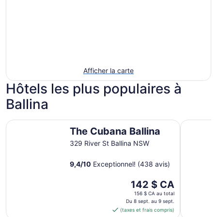
Afficher la carte
Hôtels les plus populaires à
Ballina
The Cubana Ballina
Ballina B
The Cubana Ballina
329 River St Ballina NSW
9,4
/
10
Exceptionnel! (438 avis)
Le
142 $ CA
prix
156 $ CA au total
est
Du 8 sept. au 9 sept.
(taxes et frais compris)
de 142 $ CA