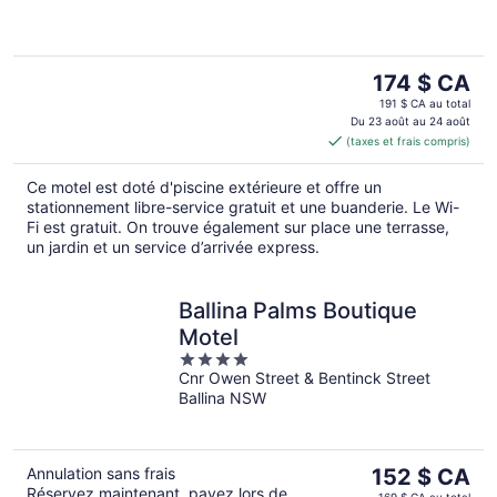
5
Le
174 $ CA
prix
191 $ CA au total
est
Du 23 août au 24 août
(taxes et frais compris)
de 174 $ CA
par
Ce motel est doté d'piscine extérieure et offre un
nuit
stationnement libre-service gratuit et une buanderie. Le Wi-
Fi est gratuit. On trouve également sur place une terrasse,
un jardin et un service d’arrivée express.
Ballina Palms Boutique
Motel
4
Cnr Owen Street & Bentinck Street
out
Ballina NSW
of
5
Le
Annulation sans frais
152 $ CA
Réservez maintenant, payez lors de
prix
169 $ CA au total