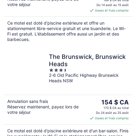
votre séjour
est
Du 14 août au 15 août
(taxes et frais compris)
de 152 $ CA
par
Ce motel est doté d'piscine extérieure et offre un
nuit
stationnement libre-service gratuit et une buanderie. Le Wi-
Fi est gratuit. L'établissement offre aussi un jardin et des
barbecues.
The Brunswick, Brunswick
Heads
3.5
2-6 Old Pacific Highway Brunswick
out
Heads NSW
of
5
Le
Annulation sans frais
154 $ CA
Réservez maintenant, payez lors de
prix
170 $ CA au total
votre séjour
est
Du 24 août au 25 août
(taxes et frais compris)
de 154 $ CA
par
Ce motel est doté d'piscine extérieure et d'un bar-salon. Finis
nuit