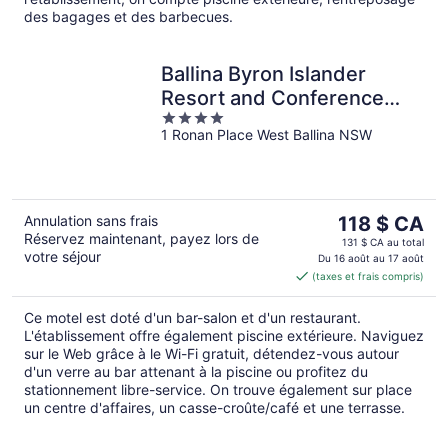
des bagages et des barbecues.
Ballina Byron Islander
Resort and Conference
4
Centre
1 Ronan Place West Ballina NSW
out
of
5
Le
Annulation sans frais
118 $ CA
Réservez maintenant, payez lors de
prix
131 $ CA au total
votre séjour
est
Du 16 août au 17 août
(taxes et frais compris)
de 118 $ CA
par
Ce motel est doté d'un bar-salon et d'un restaurant.
nuit
L'établissement offre également piscine extérieure. Naviguez
sur le Web grâce à le Wi-Fi gratuit, détendez-vous autour
d'un verre au bar attenant à la piscine ou profitez du
stationnement libre-service. On trouve également sur place
un centre d'affaires, un casse-croûte/café et une terrasse.