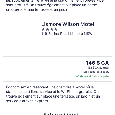
les suppléments : le Wi-Fi et le stationnement libre-service
sont gratuits! On trouve également sur place un casse-
croûte/café, une terrasse et un jardin.
Lismore Wilson Motel
4
119 Ballina Road Lismore NSW
out
of
5
Le
146 $ CA
prix
162 $ CA au total
est
Du 1 sept. au 2 sept.
(taxes et frais compris)
de 146 $ CA
par
Économisez en réservant une chambre à Motel où le
nuit
stationnement libre-service et le Wi-Fi sont gratuits. On
trouve également sur place une terrasse, un jardin et un
service d’arrivée express.