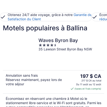
Obtenez 24/7 aide voyage, grâce à notre
Garantie de
Écon
Satisfaction du Client
rédu
Motels populaires à Ballina
Waves Byron Bay
4.5
35 Lawson Street Byron Bay NSW
out
of
5
Le
Annulation sans frais
197 $ CA
Réservez maintenant, payez lors de
prix
217 $ CA au total
votre séjour
est
Du 11 août au 12 août
(taxes et frais compris)
de 197 $ CA
par
Économisez en réservant une chambre à Motel où le
nuit
stationnement libre-service et le Wi-Fi sont gratuits. Parmi les