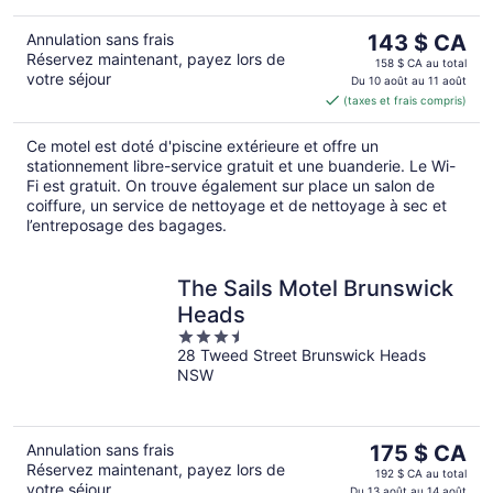
Le
Annulation sans frais
143 $ CA
Réservez maintenant, payez lors de
prix
158 $ CA au total
votre séjour
est
Du 10 août au 11 août
(taxes et frais compris)
de 143 $ CA
par
Ce motel est doté d'piscine extérieure et offre un
nuit
stationnement libre-service gratuit et une buanderie. Le Wi-
Fi est gratuit. On trouve également sur place un salon de
coiffure, un service de nettoyage et de nettoyage à sec et
l’entreposage des bagages.
The Sails Motel Brunswick
Heads
3.5
28 Tweed Street Brunswick Heads
out
NSW
of
5
Le
Annulation sans frais
175 $ CA
Réservez maintenant, payez lors de
prix
192 $ CA au total
votre séjour
Du 13 août au 14 août