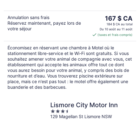
Le
Annulation sans frais
167 $ CA
Réservez maintenant, payez lors de
prix
184 $ CA au total
votre séjour
est
Du 10 août au 11 août
(taxes et frais compris)
de 167 $ CA
par
Économisez en réservant une chambre à Motel où le
nuit
stationnement libre-service et le Wi-Fi sont gratuits. Si vous
souhaitez amener votre animal de compagnie avec vous, cet
établissement qui accepte les animaux offre tout ce dont
vous aurez besoin pour votre animal, y compris des bols de
nourriture et d’eau. Vous trouverez piscine extérieure sur
place, mais ce n'est pas tout : le motel offre également une
buanderie et des barbecues.
Lismore City Motor Inn
3.5
129 Magellan St Lismore NSW
out
of
5