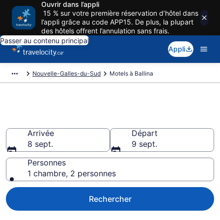
Ouvrir dans l’appli
15 % sur votre première réservation d’hôtel dans
l’appli grâce au code APP15. De plus, la plupart
des hôtels offrent l’annulation sans frais.
Passer au contenu principal
Appli
Nouvelle-Galles-du-Sud
Motels à Ballina
Motels à Ballina
Arrivée
Départ
8 sept.
9 sept.
Personnes
1 chambre, 2 personnes
Rechercher