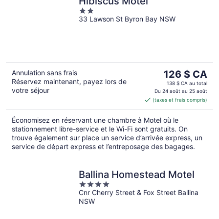
Hibiscus Motel
2
33 Lawson St Byron Bay NSW
out
of
5
Le
Annulation sans frais
126 $ CA
Réservez maintenant, payez lors de
prix
138 $ CA au total
votre séjour
est
Du 24 août au 25 août
(taxes et frais compris)
de 126 $ CA
par
Économisez en réservant une chambre à Motel où le
nuit
stationnement libre-service et le Wi-Fi sont gratuits. On
trouve également sur place un service d’arrivée express, un
service de départ express et l’entreposage des bagages.
Ballina Homestead Motel
4
Cnr Cherry Street & Fox Street Ballina
out
NSW
of
5