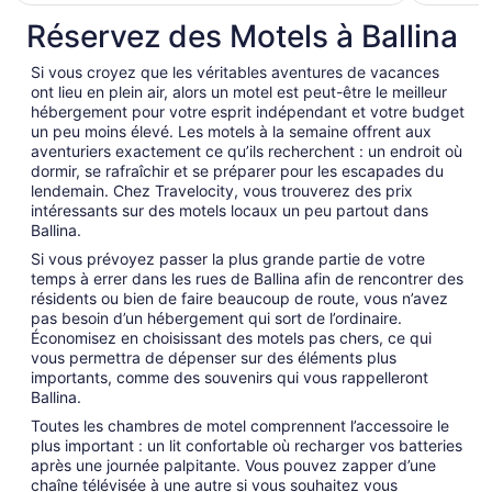
par
Réservez des Motels à Ballina
nuit
du 8
Si vous croyez que les véritables aventures de vacances
sept.
ont lieu en plein air, alors un motel est peut-être le meilleur
au 9
hébergement pour votre esprit indépendant et votre budget
sept.
un peu moins élevé. Les motels à la semaine offrent aux
aventuriers exactement ce qu’ils recherchent : un endroit où
dormir, se rafraîchir et se préparer pour les escapades du
lendemain. Chez Travelocity, vous trouverez des prix
intéressants sur des motels locaux un peu partout dans
Ballina.
Si vous prévoyez passer la plus grande partie de votre
temps à errer dans les rues de Ballina afin de rencontrer des
résidents ou bien de faire beaucoup de route, vous n’avez
pas besoin d’un hébergement qui sort de l’ordinaire.
Économisez en choisissant des motels pas chers, ce qui
vous permettra de dépenser sur des éléments plus
importants, comme des souvenirs qui vous rappelleront
Ballina.
Toutes les chambres de motel comprennent l’accessoire le
plus important : un lit confortable où recharger vos batteries
après une journée palpitante. Vous pouvez zapper d’une
chaîne télévisée à une autre si vous souhaitez vous