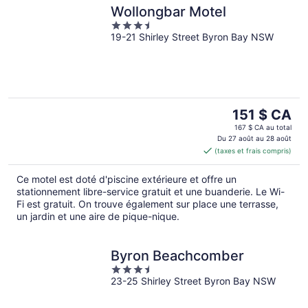
Wollongbar Motel
3.5
19-21 Shirley Street Byron Bay NSW
out
of
5
Le
151 $ CA
prix
167 $ CA au total
est
Du 27 août au 28 août
(taxes et frais compris)
de 151 $ CA
par
Ce motel est doté d'piscine extérieure et offre un
nuit
stationnement libre-service gratuit et une buanderie. Le Wi-
Fi est gratuit. On trouve également sur place une terrasse,
un jardin et une aire de pique-nique.
Byron Beachcomber
3.5
23-25 Shirley Street Byron Bay NSW
out
of