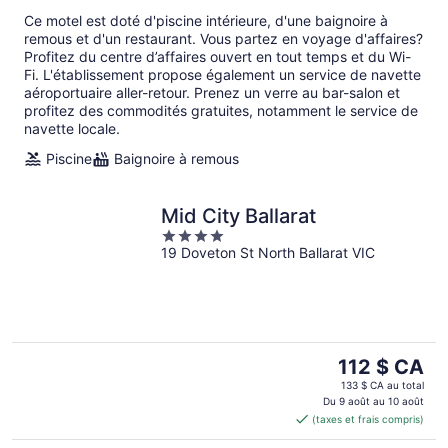
par
Ce motel est doté d'piscine intérieure, d'une baignoire à
nuit
remous et d'un restaurant. Vous partez en voyage d'affaires?
Profitez du centre d’affaires ouvert en tout temps et du Wi-
Fi. L'établissement propose également un service de navette
aéroportuaire aller-retour. Prenez un verre au bar-salon et
profitez des commodités gratuites, notamment le service de
navette locale.
Piscine
Baignoire à remous
Mid City Ballarat
4
19 Doveton St North Ballarat VIC
out
of
5
Le
112 $ CA
prix
133 $ CA au total
est
Du 9 août au 10 août
(taxes et frais compris)
de 112 $ CA
par