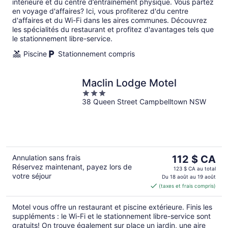
intérieure et du centre d’entraînement physique. Vous partez
en voyage d'affaires? Ici, vous profiterez d'du centre
d'affaires et du Wi-Fi dans les aires communes. Découvrez
les spécialités du restaurant et profitez d'avantages tels que
le stationnement libre-service.
Piscine
Stationnement compris
Maclin Lodge Motel
3
38 Queen Street Campbelltown NSW
out
of
5
Le
Annulation sans frais
112 $ CA
Réservez maintenant, payez lors de
prix
123 $ CA au total
votre séjour
est
Du 18 août au 19 août
(taxes et frais compris)
de 112 $ CA
par
Motel vous offre un restaurant et piscine extérieure. Finis les
nuit
suppléments : le Wi-Fi et le stationnement libre-service sont
gratuits! On trouve également sur place un jardin, une aire