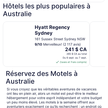
Hôtels les plus populaires à
Australie
Hyatt Regency Sydney
Four Seas
Hyatt Regency
Sydney
161 Sussex Street Sydney NSW
9
/
10
Merveilleux! (2 117 avis)
Le
241 $ CA
prix
265 $ CA au total
est
Du 6 sept. au 7 sept.
(taxes et frais compris)
de 241 $ CA
par
Réservez des Motels à
nuit
du 6
Australie
sept.
au 7
Si vous croyez que les véritables aventures de vacances
sept.
ont lieu en plein air, alors un motel est peut-être le meilleur
hébergement pour votre esprit indépendant et votre budget
un peu moins élevé. Les motels à la semaine offrent aux
aventuriers exactement ce qu’ils recherchent : un endroit où