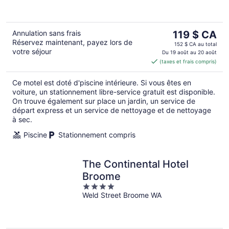
Le
Annulation sans frais
119 $ CA
Réservez maintenant, payez lors de
prix
152 $ CA au total
votre séjour
est
Du 19 août au 20 août
(taxes et frais compris)
de 119 $ CA
par
Ce motel est doté d'piscine intérieure. Si vous êtes en
nuit
voiture, un stationnement libre-service gratuit est disponible.
On trouve également sur place un jardin, un service de
départ express et un service de nettoyage et de nettoyage
à sec.
Piscine
Stationnement compris
The Continental Hotel
Broome
4
Weld Street Broome WA
out
of
5