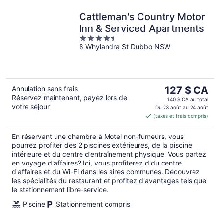
Cattleman's Country Motor
Inn & Serviced Apartments
4.5
8 Whylandra St Dubbo NSW
out
of
5
Le
Annulation sans frais
127 $ CA
Réservez maintenant, payez lors de
prix
140 $ CA au total
votre séjour
est
Du 23 août au 24 août
(taxes et frais compris)
de 127 $ CA
par
En réservant une chambre à Motel non-fumeurs, vous
nuit
pourrez profiter des 2 piscines extérieures, de la piscine
intérieure et du centre d’entraînement physique. Vous partez
en voyage d'affaires? Ici, vous profiterez d'du centre
d'affaires et du Wi-Fi dans les aires communes. Découvrez
les spécialités du restaurant et profitez d'avantages tels que
le stationnement libre-service.
Piscine
Stationnement compris