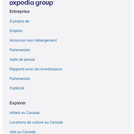
Bathurst – Motels
Entreprise
Bathurst – Villas
À propos de
Bothwell – Hôtels
Emplois
Browns Plains – Hôtels
Annoncer mon hébergement
Casino – Hôtels
Partenariats
Chillagoe – Hôtels
Salle de presse
Craiglie – Hôtels
Rapports avec les investisseurs
Drysdale – Hôtels
Partenariats
Dululu – Hôtels
Eureka – Auberges de jeunesse
Publicité
Ferodale – Hôtels
Explorer
Geelong – Hôtels-résidences
Hôtels au Canada
Geelong – Condos
Locations de voiture au Canada
Geelong – Appartements
Vols au Canada
Geelong – Auberges de jeunesse