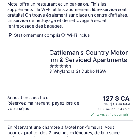
Motel offre un restaurant et un bar-salon. Finis les
nuit
suppléments : le Wi-Fi et le stationnement libre-service sont
gratuits! On trouve également sur place un centre d'affaires,
un service de nettoyage et de nettoyage à sec et
l’entreposage des bagages.
Stationnement compris
Wi-Fi inclus
Cattleman's Country Motor
Inn & Serviced Apartments
4.5
8 Whylandra St Dubbo NSW
out
of
5
Le
Annulation sans frais
127 $ CA
Réservez maintenant, payez lors de
prix
140 $ CA au total
votre séjour
est
Du 23 août au 24 août
(taxes et frais compris)
de 127 $ CA
par
En réservant une chambre à Motel non-fumeurs, vous
nuit
pourrez profiter des 2 piscines extérieures, de la piscine