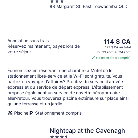
3
88 Margaret St. East Toowoomba QLD
out
of
5
Le
Annulation sans frais
114 $ CA
Réservez maintenant, payez lors de
prix
127 $ CA au total
votre séjour
est
Du 23 août au 24 août
(taxes et frais compris)
de 114 $ CA
par
Économisez en réservant une chambre à Motel où le
nuit
stationnement libre-service et le Wi-Fi sont gratuits. Vous
partez en voyage d'affaires? Profitez du service d’arrivée
express et du service de départ express. L'établissement
propose également un service de navette aéroportuaire
aller-retour. Vous trouverez piscine extérieure sur place ainsi
qu'une terrasse et un jardin.
Piscine
Stationnement compris
Nightcap at the Cavenagh
3.5