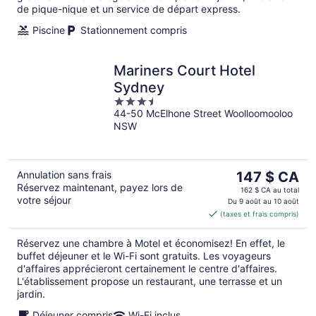
de pique-nique et un service de départ express.
Piscine
Stationnement compris
Mariners Court Hotel
Sydney
3.5
44-50 McElhone Street Woolloomooloo
out
NSW
of
5
Le
Annulation sans frais
147 $ CA
Réservez maintenant, payez lors de
prix
162 $ CA au total
votre séjour
est
Du 9 août au 10 août
(taxes et frais compris)
de 147 $ CA
par
Réservez une chambre à Motel et économisez! En effet, le
nuit
buffet déjeuner et le Wi-Fi sont gratuits. Les voyageurs
d'affaires apprécieront certainement le centre d'affaires.
L'établissement propose un restaurant, une terrasse et un
jardin.
Déjeuner compris
Wi-Fi inclus