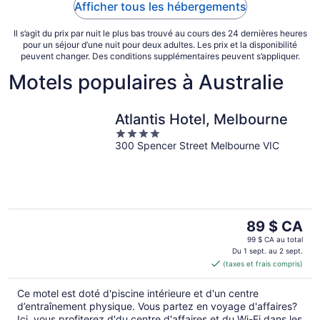
Afficher tous les hébergements
Il s’agit du prix par nuit le plus bas trouvé au cours des 24 dernières heures
pour un séjour d’une nuit pour deux adultes. Les prix et la disponibilité
peuvent changer. Des conditions supplémentaires peuvent s’appliquer.
Motels populaires à Australie
Atlantis Hotel, Melbourne
4
300 Spencer Street Melbourne VIC
out
of
5
Le
89 $ CA
prix
99 $ CA au total
est
Du 1 sept. au 2 sept.
(taxes et frais compris)
de 89 $ CA
par
Ce motel est doté d'piscine intérieure et d'un centre
nuit
d’entraînement physique. Vous partez en voyage d'affaires?
Ici, vous profiterez d'du centre d'affaires et du Wi-Fi dans les