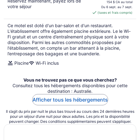
Réservez maintenant, payez lors de
prix
154 $ CA au total
votre séjour
est
Du 6 sept. au 7 sept.
(taxes et frais compris)
de 140 $ CA
par
Ce motel est doté d'un bar-salon et d'un restaurant.
nuit
L'établissement offre également piscine extérieure. Le le Wi-
Fi gratuit et un centre d’entraînement physique sont à votre
disposition. Parmi les autres commodités proposées par
l'établissement, on compte un bar attenant à la piscine,
l’entreposage des bagages et une buanderie.
Piscine
Wi-Fi inclus
Vous ne trouvez pas ce que vous cherchez?
Consultez tous les hébergements disponibles pour cette
destination : Australie.
Afficher tous les hébergements
Il s’agit du prix par nuit le plus bas trouvé au cours des 24 dernières heures
pour un séjour d’une nuit pour deux adultes. Les prix et la disponibilité
peuvent changer. Des conditions supplémentaires peuvent s’appliquer.