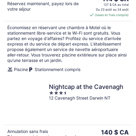
Réservez maintenant, payez lors de
prix
127 $ CA au total
votre séjour
est
Du 23 août au 24 août
(taxes et frais compris)
de 114 $ CA
par
Économisez en réservant une chambre à Motel où le
nuit
stationnement libre-service et le Wi-Fi sont gratuits. Vous
partez en voyage d'affaires? Profitez du service d’arrivée
express et du service de départ express. L'établissement
propose également un service de navette aéroportuaire
aller-retour. Vous trouverez piscine extérieure sur place ainsi
qu'une terrasse et un jardin.
Piscine
Stationnement compris
Nightcap at the Cavenagh
3.5
12 Cavenagh Street Darwin NT
out
of
5
Le
Annulation sans frais
140 $ CA