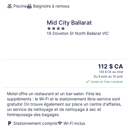
Piscine
Baignoire à remous
Mid City Ballarat
4
19 Doveton St North Ballarat VIC
out
of
5
Le
112 $ CA
prix
133 $ CA au total
est
Du 9 août au 10 août
(taxes et frais compris)
de 112 $ CA
par
Motel offre un restaurant et un bar-salon. Finis les
nuit
suppléments : le Wi-Fi et le stationnement libre-service sont
gratuits! On trouve également sur place un centre d'affaires,
un service de nettoyage et de nettoyage à sec et
l’entreposage des bagages.
Stationnement compris
Wi-Fi inclus