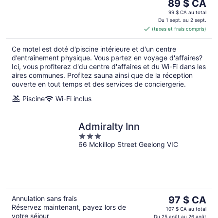
Le
89 $ CA
prix
99 $ CA au total
est
Du 1 sept. au 2 sept.
(taxes et frais compris)
de 89 $ CA
par
Ce motel est doté d'piscine intérieure et d'un centre
nuit
d’entraînement physique. Vous partez en voyage d'affaires?
Ici, vous profiterez d'du centre d'affaires et du Wi-Fi dans les
aires communes. Profitez sauna ainsi que de la réception
ouverte en tout temps et des services de conciergerie.
Piscine
Wi-Fi inclus
Admiralty Inn
3
66 Mckillop Street Geelong VIC
out
of
5
Le
Annulation sans frais
97 $ CA
Réservez maintenant, payez lors de
prix
107 $ CA au total
votre séjour
est
Du 25 août au 26 août