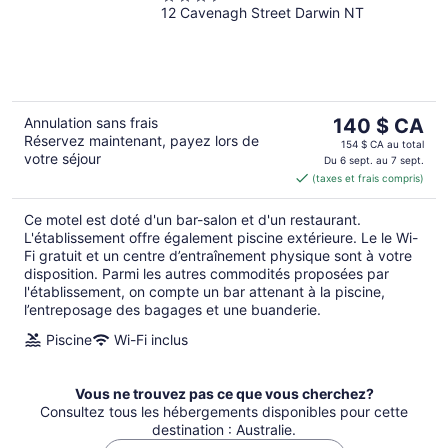
12 Cavenagh Street Darwin NT
out
of
5
Le
Annulation sans frais
140 $ CA
Réservez maintenant, payez lors de
prix
154 $ CA au total
votre séjour
est
Du 6 sept. au 7 sept.
(taxes et frais compris)
de 140 $ CA
par
Ce motel est doté d'un bar-salon et d'un restaurant.
nuit
L'établissement offre également piscine extérieure. Le le Wi-
Fi gratuit et un centre d’entraînement physique sont à votre
disposition. Parmi les autres commodités proposées par
l'établissement, on compte un bar attenant à la piscine,
l’entreposage des bagages et une buanderie.
Piscine
Wi-Fi inclus
Vous ne trouvez pas ce que vous cherchez?
Consultez tous les hébergements disponibles pour cette
destination : Australie.