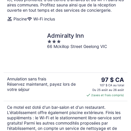
aires communes. Profitez sauna ainsi que de la réception
ouverte en tout temps et des services de conciergerie.
Piscine
Wi-Fi inclus
Admiralty Inn
3
66 Mckillop Street Geelong VIC
out
of
5
Le
Annulation sans frais
97 $ CA
Réservez maintenant, payez lors de
prix
107 $ CA au total
votre séjour
est
Du 25 août au 26 août
(taxes et frais compris)
de 97 $ CA
par
Ce motel est doté d'un bar-salon et d'un restaurant.
nuit
L'établissement offre également piscine extérieure. Finis les
suppléments : le Wi-Fi et le stationnement libre-service sont
gratuits! Parmi les autres commodités proposées par
l'établissement, on compte un service de nettoyage et de