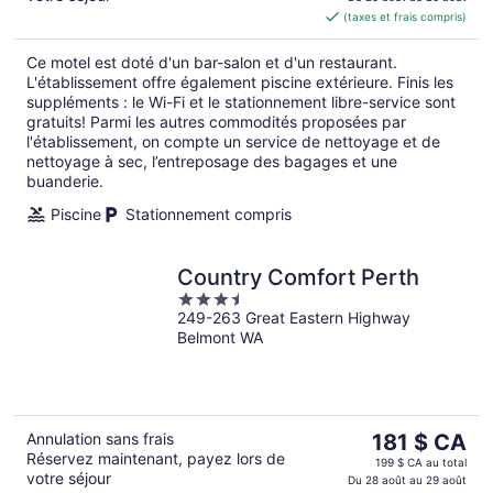
(taxes et frais compris)
de 97 $ CA
par
Ce motel est doté d'un bar-salon et d'un restaurant.
nuit
L'établissement offre également piscine extérieure. Finis les
suppléments : le Wi-Fi et le stationnement libre-service sont
gratuits! Parmi les autres commodités proposées par
l'établissement, on compte un service de nettoyage et de
nettoyage à sec, l’entreposage des bagages et une
buanderie.
Piscine
Stationnement compris
Country Comfort Perth
3.5
249-263 Great Eastern Highway
out
Belmont WA
of
5
Le
Annulation sans frais
181 $ CA
Réservez maintenant, payez lors de
prix
199 $ CA au total
votre séjour
est
Du 28 août au 29 août