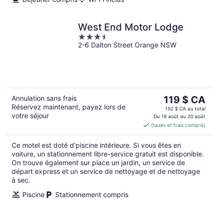
West End Motor Lodge
3.5
2-6 Dalton Street Orange NSW
out
of
5
Le
Annulation sans frais
119 $ CA
Réservez maintenant, payez lors de
prix
152 $ CA au total
votre séjour
est
Du 19 août au 20 août
(taxes et frais compris)
de 119 $ CA
par
Ce motel est doté d'piscine intérieure. Si vous êtes en
nuit
voiture, un stationnement libre-service gratuit est disponible.
On trouve également sur place un jardin, un service de
départ express et un service de nettoyage et de nettoyage
à sec.
Piscine
Stationnement compris