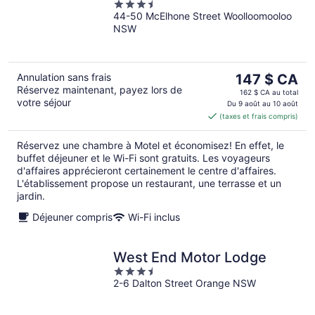
3.5
44-50 McElhone Street Woolloomooloo
out
NSW
of
5
Le
Annulation sans frais
147 $ CA
Réservez maintenant, payez lors de
prix
162 $ CA au total
votre séjour
est
Du 9 août au 10 août
(taxes et frais compris)
de 147 $ CA
par
Réservez une chambre à Motel et économisez! En effet, le
nuit
buffet déjeuner et le Wi-Fi sont gratuits. Les voyageurs
d'affaires apprécieront certainement le centre d'affaires.
L'établissement propose un restaurant, une terrasse et un
jardin.
Déjeuner compris
Wi-Fi inclus
West End Motor Lodge
3.5
2-6 Dalton Street Orange NSW
out
of
5