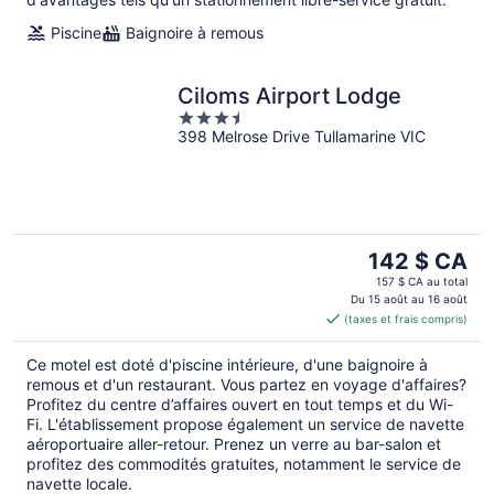
Piscine
Baignoire à remous
Ciloms Airport Lodge
3.5
398 Melrose Drive Tullamarine VIC
out
of
5
Le
142 $ CA
prix
157 $ CA au total
est
Du 15 août au 16 août
(taxes et frais compris)
de 142 $ CA
par
Ce motel est doté d'piscine intérieure, d'une baignoire à
nuit
remous et d'un restaurant. Vous partez en voyage d'affaires?
Profitez du centre d’affaires ouvert en tout temps et du Wi-
Fi. L'établissement propose également un service de navette
aéroportuaire aller-retour. Prenez un verre au bar-salon et
profitez des commodités gratuites, notamment le service de
navette locale.