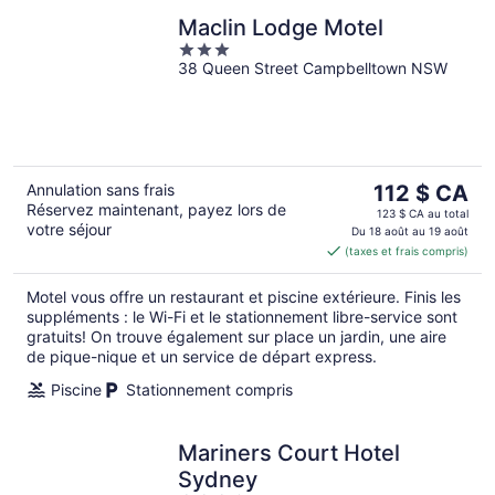
Maclin Lodge Motel
3
38 Queen Street Campbelltown NSW
out
of
5
Le
Annulation sans frais
112 $ CA
Réservez maintenant, payez lors de
prix
123 $ CA au total
votre séjour
est
Du 18 août au 19 août
(taxes et frais compris)
de 112 $ CA
par
Motel vous offre un restaurant et piscine extérieure. Finis les
nuit
suppléments : le Wi-Fi et le stationnement libre-service sont
gratuits! On trouve également sur place un jardin, une aire
de pique-nique et un service de départ express.
Piscine
Stationnement compris
Mariners Court Hotel
Sydney