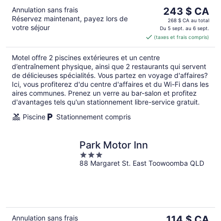
Le
Annulation sans frais
243 $ CA
Réservez maintenant, payez lors de
prix
268 $ CA au total
votre séjour
est
Du 5 sept. au 6 sept.
(taxes et frais compris)
de 243 $ CA
par
Motel offre 2 piscines extérieures et un centre
nuit
d’entraînement physique, ainsi que 2 restaurants qui servent
de délicieuses spécialités. Vous partez en voyage d'affaires?
Ici, vous profiterez d'du centre d'affaires et du Wi-Fi dans les
aires communes. Prenez un verre au bar-salon et profitez
d'avantages tels qu'un stationnement libre-service gratuit.
Piscine
Stationnement compris
Park Motor Inn
3
88 Margaret St. East Toowoomba QLD
out
of
5
Le
Annulation sans frais
114 $ CA