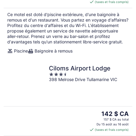
(taxes et frais compris)
de 181 $ CA
par
Ce motel est doté d'piscine extérieure, d'une baignoire à
nuit
remous et d'un restaurant. Vous partez en voyage d'affaires?
Profitez du centre d'affaires et du Wi-Fi. L'établissement
propose également un service de navette aéroportuaire
aller-retour. Prenez un verre au bar-salon et profitez
d'avantages tels qu'un stationnement libre-service gratuit.
Piscine
Baignoire à remous
Ciloms Airport Lodge
3.5
398 Melrose Drive Tullamarine VIC
out
of
5
Le
142 $ CA
prix
157 $ CA au total
est
Du 15 août au 16 août
(taxes et frais compris)
de 142 $ CA