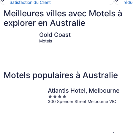
Satisfaction du Client
rédu
Meilleures villes avec Motels à
explorer en Australie
Gold Coast
Sunshine 
Gold Coast
Motels
Motels populaires à Australie
Atlantis Hotel, Melbourne
4
300 Spencer Street Melbourne VIC
out
of
5