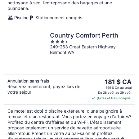
nettoyage à sec, l’entreposage des bagages et une
buanderie.
Piscine
Stationnement compris
Country Comfort Perth
3.5
249-263 Great Eastern Highway
out
Belmont WA
of
5
Le
Annulation sans frais
181 $ CA
Réservez maintenant, payez lors de
prix
199 $ CA au total
votre séjour
est
Du 28 août au 29 août
(taxes et frais compris)
de 181 $ CA
par
Ce motel est doté d'piscine extérieure, d'une baignoire à
nuit
remous et d'un restaurant. Vous partez en voyage d'affaires?
Profitez du centre d'affaires et du Wi-Fi. L'établissement
propose également un service de navette aéroportuaire
aller-retour. Prenez un verre au bar-salon et profitez
d'avantages tels qu'un stationnement libre-service gratuit.