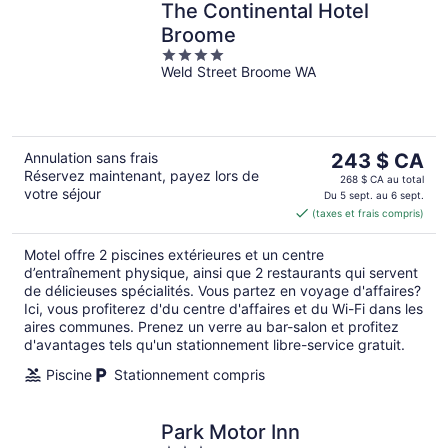
The Continental Hotel
Broome
4
Weld Street Broome WA
out
of
5
Le
Annulation sans frais
243 $ CA
Réservez maintenant, payez lors de
prix
268 $ CA au total
votre séjour
est
Du 5 sept. au 6 sept.
(taxes et frais compris)
de 243 $ CA
par
Motel offre 2 piscines extérieures et un centre
nuit
d’entraînement physique, ainsi que 2 restaurants qui servent
de délicieuses spécialités. Vous partez en voyage d'affaires?
Ici, vous profiterez d'du centre d'affaires et du Wi-Fi dans les
aires communes. Prenez un verre au bar-salon et profitez
d'avantages tels qu'un stationnement libre-service gratuit.
Piscine
Stationnement compris
Park Motor Inn