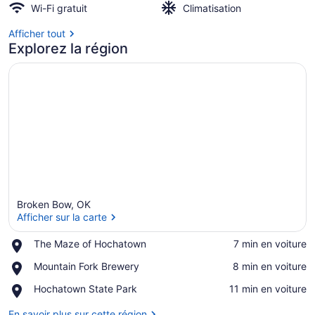
Wi-Fi gratuit
Climatisation
Afficher tout
Explorez la région
Broken Bow, OK
Afficher sur la carte
Place,
The Maze of Hochatown
‪7 min en voiture‬
The
Afficher sur la carte
Place,
Mountain Fork Brewery
‪8 min en voiture‬
Maze
Mountain
of
Place,
Hochatown State Park
‪11 min en voiture‬
Fork
Hochatown
Hochatown
Brewery
State
En savoir plus sur cette région