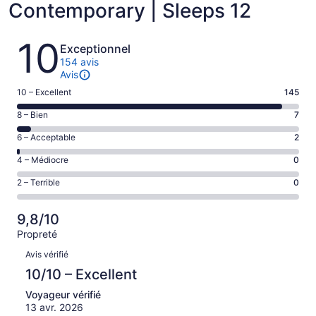
Contemporary | Sleeps 12
Avis
10
Exceptionnel
154 avis
Avis
Note
10 – Excellent
145
de 10
Note
8 – Bien
7
–
de 8
Excellent,
Note
6 – Acceptable
2
–
d’après
de 6
Bien,
Note
4 – Médiocre
0
145 avis
–
d’après
de 4
sur 154.
Acceptable,
Note
2 – Terrible
0
7 avis
–
d’après
de 2
sur 154.
Médiocre,
2 avis
–
d’après
9,8/10
sur 154.
Terrible,
0 avis
Propreté
d’après
sur 154.
Avis
0 avis
Avis vérifié
sur 154.
10/10 – Excellent
Voyageur vérifié
13 avr. 2026