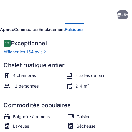
de
48+
l’hébergement
écédent
Suivant
BRAND
Aperçu
Commodités
Emplacement
Politiques
NEW!
Smokey
Avis
Exceptionnel
10
10 sur 10 –
Pines
Afficher les 154 avis
|
Chalet rustique entier
BOHO
Intérieur
Modern
4 chambres
4 salles de bain
+
12 personnes
214 m²
Chic
Contemporary
Commodités populaires
|
Baignoire à remous
Cuisine
Sleeps
Laveuse
Sécheuse
12