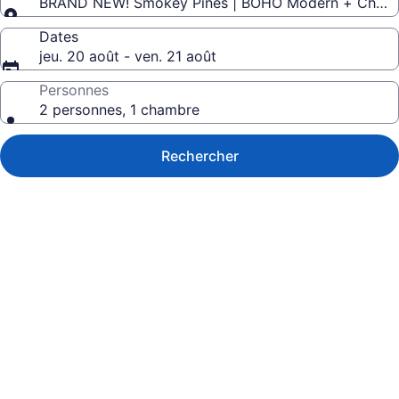
BRAND NEW! Smokey Pines | BOHO Mo
Dates
jeu. 20 août - ven. 21 août
Personnes
2 personnes, 1 chambre
Rechercher
Galerie
de
photos