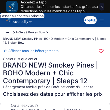
Accédez à l’appli
Obtenez des économies instantanées grâce aux
réductions pour les membres dans l’appli.
Passer au contenu principal
Appli
Hôtels à Broken Bow
BRAND NEW! Smokey Pines | BOHO Modern + Chic Contemporary | Sleeps
12, Broken Bow
Afficher tous les hébergements
Chalet rustique entier
BRAND NEW! Smokey Pines |
BOHO Modern + Chic
Contemporary | Sleeps 12
Hébergement familial près de Forêt nationale d'Ouachita
Choisissez des dates pour afficher les prix
Où allez-vous?