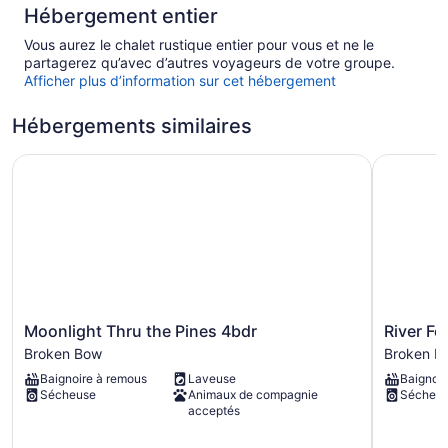
Hébergement entier
Vous aurez le chalet rustique entier pour vous et ne le
partagerez qu’avec d’autres voyageurs de votre groupe.
Afficher plus d’information sur cet hébergement
Hébergements similaires
Moonlight Thru the Pines 4bdr
River Fork
Moonlight
River
Moonlight Thru the Pines 4bdr
River Fo
Thru
Fork
Broken Bow
Broken B
the
Retreat,
Baignoire à remous
Laveuse
Baignoir
Pines
Stay
Sécheuse
Animaux de compagnie
Sécheu
4bdr
for
acceptés
Broken
12
Bow
Broken