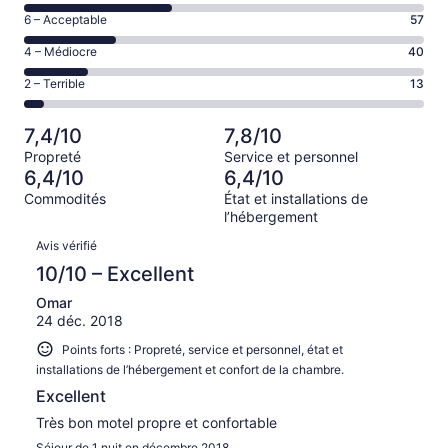
de 8
Excellent,
Note
6 – Acceptable
57
–
d’après
de 6
Bien,
Note
4 – Médiocre
40
46 avis
–
d’après
de 4
sur 248.
Acceptable,
Note
2 – Terrible
13
92 avis
–
d’après
de 2
sur 248.
Médiocre,
57 avis
–
d’après
7,4/10
7,8/10
sur 248.
Terrible,
40 avis
Propreté
Service et personnel
d’après
sur 248.
6,4/10
6,4/10
13 avis
Commodités
État et installations de
sur 248.
l’hébergement
Avis
Avis vérifié
10/10 – Excellent
Omar
24 déc. 2018
Points forts : Propreté, service et personnel, état et
installations de l’hébergement et confort de la chambre.
Excellent
Très bon motel propre et confortable
Séjour de 1 nuit en décembre 2018