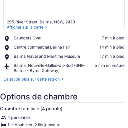
295 River Street, Ballina, NSW, 2478
Afficher sur la carte
Place,
Saunders Oval
‪7 min à pied‬
Saunders
Afficher sur la carte
Place,
Centre commercial Ballina Fair
‪14 min à pied‬
Oval
Centre
Place,
Ballina Naval and Maritime Museum
‪17 min à pied‬
commercial
Ballina
Ballina
Airport,
Ballina, Nouvelle-Galles-du-Sud (BNK-
‪5 min en voiture‬
Naval
Fair
Ballina,
Ballina - Byron Gateway)
and
Nouvelle-
Maritime
En savoir plus sur cette région
Galles-
Museum
du-
Sud
Options de chambre
(BNK-
Ballina
Afficher
Une petite chambre propre, avec de
-
7
Chambre familiale (4 people)
toutes
Byron
Gateway)
4 personnes
les
photos
1 lit double ou 2 lits jumeaux