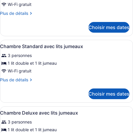
pour
Wi-Fi gratuit
ce
Plus
Plus de détails
type
de
de
détails
Choisir mes dates
pour
chambre :
Chambre
Chambre
familiale
Afficher
Une chambre d’hôtel avec un chariot
familiale
7
(4
Chambre Standard avec lits jumeaux
toutes
people)
(4
3 personnes
les
people)
photos
1 lit double et 1 lit jumeau
pour
Wi-Fi gratuit
ce
Plus
Plus de détails
type
de
de
détails
Choisir mes dates
pour
chambre :
Chambre
Chambre
Standard
Afficher
Une chambre d’hôtel avec deux lits,
Standard
6
avec
Chambre Deluxe avec lits jumeaux
toutes
lits
avec
3 personnes
jumeaux
les
lits
photos
1 lit double et 1 lit jumeau
jumeaux