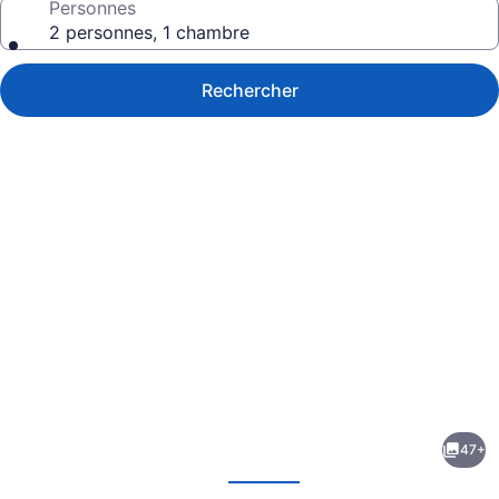
Personnes
2 personnes, 1 chambre
Rechercher
Galerie
de
photos
de
47+
l’hébergement
écédent
Suivant
Ballina