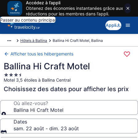
Accédez à l’appli
Obtenez des économies instantanées grâce aux
réductions pour les membres dans l’appli.
Passer au contenu principal
Appli
Hôtels à Ballina
Ballina Hi Craft Motel, Ballina
Afficher tous les hébergements
Ballina Hi Craft Motel
Hébergement
Motel 3,5 étoiles à Ballina Central
3.5 étoiles
Choisissez des dates pour afficher les prix
Où allez-vous?
Ballina Hi Craft Motel
Dates
sam. 22 août - dim. 23 août