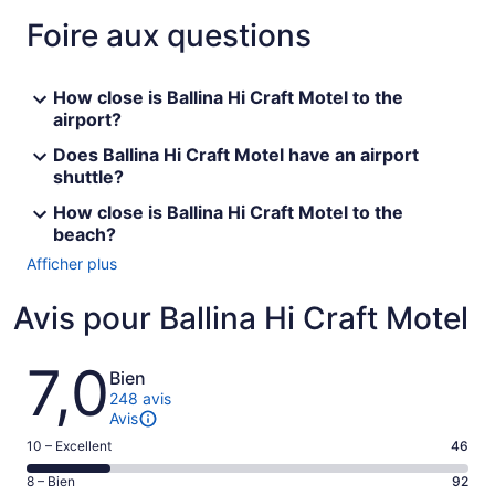
Foire aux questions
How close is Ballina Hi Craft Motel to the
airport?
Does Ballina Hi Craft Motel have an airport
shuttle?
How close is Ballina Hi Craft Motel to the
beach?
Afficher plus
Avis pour Ballina Hi Craft Motel
Avis
7,0
Bien
248 avis
Avis
Note
10 – Excellent
46
de 10
Note
8 – Bien
92
–