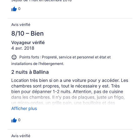
0
Avis vérifié
8/10 – Bien
Voyageur vérifié
4 avr. 2018
Points forts : Propreté, service et personnel et état et
installations de l’hébergement.
2 nuits à Ballina
Location très bien si on a une voiture pour y accéder. Les
chambres sont propres, tout le nécessaire y est. Très
bien pour dépanner 1-2 nuits. Attention, pas de cuisine
dans les chambres. Il n'y pas de plaques, juste un frigo,
un micro-ondes, un grille pain, une bouilloire et des
couverts.
Afficher plus
0
Avis vérifié