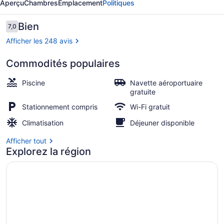
Aperçu
Chambres
Emplacement
Politiques
Hi
Craft
Avis
Bien
7,0
7,0 sur 10 –
Motel
Afficher les 248 avis
Commodités populaires
Chambre Deluxe avec lits jumeaux |
Piscine
Navette aéroportuaire
gratuite
Stationnement compris
Wi-Fi gratuit
Climatisation
Déjeuner disponible
Afficher tout
Explorez la région