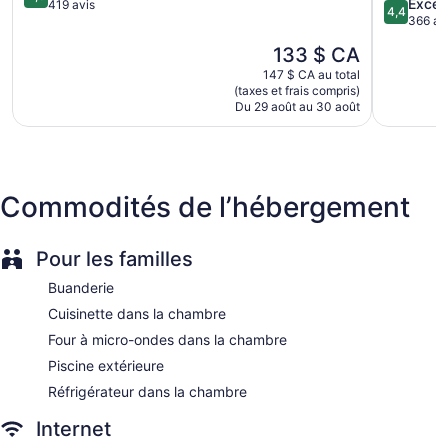
4.4
Excell
sur
419 avis
L'entretien ménager est assuré tous les jours.
4,4
sur
366 av
5,
5,
Excellent,
Le
133 $ CA
Excellent,
419 avis
prix
366 avis
147 $ CA au total
est
(taxes et frais compris)
de
Du 29 août au 30 août
133 $ CA
Commodités de l’hébergement
Pour les familles
Buanderie
Cuisinette dans la chambre
Four à micro-ondes dans la chambre
Piscine extérieure
Réfrigérateur dans la chambre
Internet