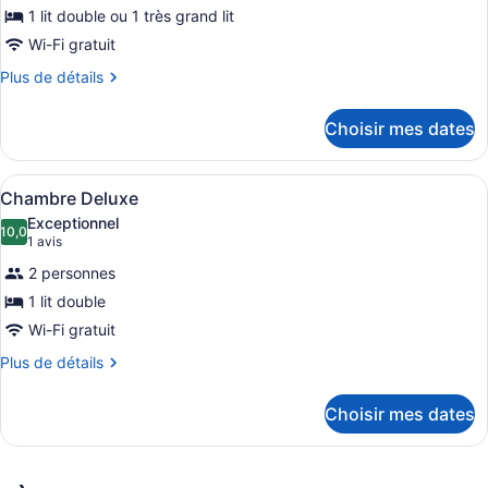
people)
photos
1 lit double ou 1 très grand lit
people)
pour
Wi-Fi gratuit
ce
Plus
Plus de détails
type
de
de
détails
Choisir mes dates
pour
chambre :
Chambre
Chambre
Standard
Afficher
Une chambre d’hôtel avec un lit, de
Standard
9
double
Chambre Deluxe
toutes
double
Exceptionnel
les
10,0
10,0 sur 10
(1 avis)
1 avis
photos
2 personnes
pour
1 lit double
ce
Wi-Fi gratuit
type
de
Plus
Plus de détails
de
chambre :
détails
Chambre
Choisir mes dates
pour
Deluxe
Chambre
Deluxe