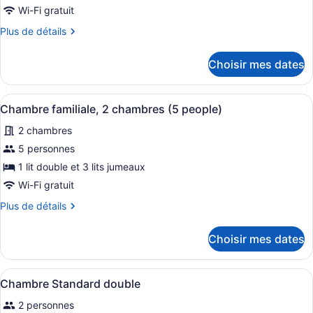
pour
Wi-Fi gratuit
ce
Plus
Plus de détails
type
de
de
détails
Choisir mes dates
pour
chambre :
Chambre
Chambre
Deluxe
Afficher
Une petite pièce bien éclairée, équi
Deluxe
4
avec
Chambre familiale, 2 chambres (5 people)
toutes
lits
avec
2 chambres
jumeaux
les
lits
photos
5 personnes
jumeaux
pour
1 lit double et 3 lits jumeaux
ce
Wi-Fi gratuit
type
Plus
Plus de détails
de
de
chambre :
détails
Choisir mes dates
pour
Chambre
Chambre
familiale,
familiale,
Afficher
Une chambre d’hôtel équipée d’un lit
2
6
2
Chambre Standard double
toutes
chambres
chambres
2 personnes
(5
les
(5