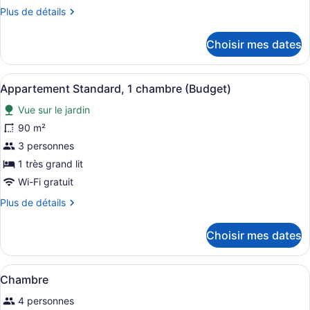
de
Plus
Plus de détails
chambre :
de
Appartement
détails
Choisir mes dates
supérieur,
pour
Appartement
2
supérieur,
chambres,
Afficher
Un salon moderne avec un téléviseu
8
2
Appartement Standard, 1 chambre (Budget)
non-
toutes
chambres,
Vue sur le jardin
fumeur,
non-
les
fumeur,
cuisine
photos
90 m²
cuisine
pour
3 personnes
ce
1 très grand lit
type
Wi-Fi gratuit
de
Plus
Plus de détails
chambre :
de
Appartement
détails
Choisir mes dates
Standard,
pour
Appartement
1
Standard,
chambre
Afficher
Une chambre d’hôtel avec deux lits,
8
1
Chambre
(Budget)
toutes
chambre
4 personnes
(Budget)
les