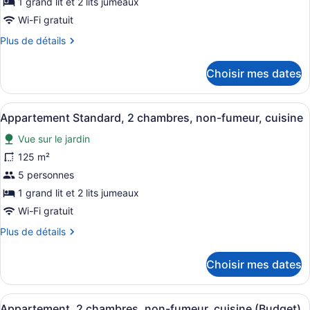
1 grand lit et 2 lits jumeaux
de
Wi-Fi gratuit
chambre :
Plus
Plus de détails
Appartement
de
Deluxe,
détails
Choisir mes dates
2
pour
chambres,
Appartement
Deluxe,
cuisine,
Afficher
Une chambre à coucher avec un lit,
6
2
Appartement Standard, 2 chambres, non-fumeur, cuisine
vue
toutes
chambres,
sur
Vue sur le jardin
cuisine,
les
vue
l’océan
photos
125 m²
sur
pour
5 personnes
l’océan
ce
1 grand lit et 2 lits jumeaux
type
Wi-Fi gratuit
de
Plus
Plus de détails
chambre :
de
Appartement
détails
Choisir mes dates
Standard,
pour
Appartement
2
Standard,
chambres,
Afficher
Une chambre à coucher comprenant u
8
2
Appartement, 2 chambres, non-fumeur, cuisine (Budget)