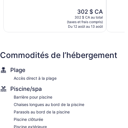
5,
5,
Bayview Beachfront Apartments, in town right on the beach
Excellent,
Excellent,
Le
302 $ CA
possède 20 climatisées dotées de : laveuse-sécheuse et
528 avis
596 avis
prix
lecteur de DVD. L'ameublement et le décor des chambres
302 $ CA au total
est
(taxes et frais compris)
sont uniques. Cet hôtel-résidence haut de gamme étoiles
de
Du 12 août au 13 août
propose des unités d'hébergement avec une cuisine pourvue
302 $ CA
de : réfrigérateur, four à micro-ondes et vaisselle et
ustensiles. La salle de bain comprend : douche et séchoir à
cheveux.
Cet hôtel-résidence à Byron Bay offre gratuitement un accès
Commodités de l’hébergement
à Internet sans fil. La commodité suivante est offerte dans
les chambres : un téléviseur ACL. L'entretien ménager est
assuré sur demande.
Plage
Accès direct à la plage
Piscine/spa
Barrière pour piscine
Chaises longues au bord de la piscine
Parasols au bord de la piscine
Piscine clôturée
Piscine extérieure