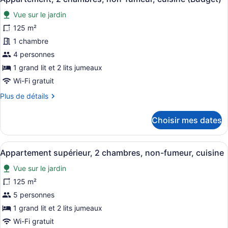
non-
toutes
chambres,
Vue sur le jardin
fumeur,
non-
les
fumeur,
cuisine
photos
125 m²
cuisine
pour
1 chambre
ce
4 personnes
type
1 grand lit et 2 lits jumeaux
de
Wi-Fi gratuit
chambre :
Plus
Plus de détails
Appartement,
de
2
détails
Choisir mes dates
chambres,
pour
non-
Appartement,
2
fumeur,
Afficher
Un salon moderne avec un canapé, 
10
chambres,
Appartement supérieur, 2 chambres, non-fumeur, cuisine
cuisine
toutes
non-
(Budget)
Vue sur le jardin
fumeur,
les
cuisine
photos
125 m²
(Budget)
pour
5 personnes
ce
1 grand lit et 2 lits jumeaux
type
Wi-Fi gratuit