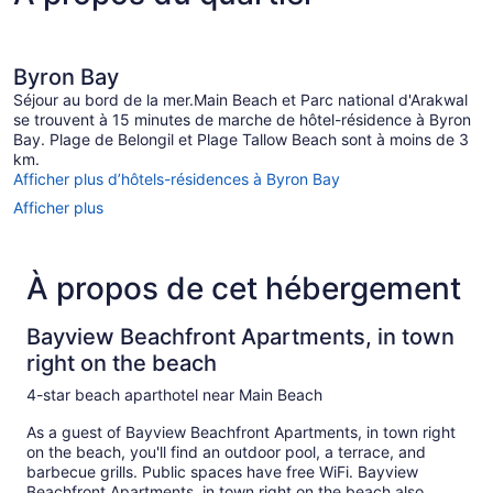
sur
chambres,
balcon,
l’océan
vue
sur
Byron Bay
l’océan
Séjour au bord de la mer.Main Beach et Parc national d'Arakwal
se trouvent à 15 minutes de marche de hôtel-résidence à Byron
Bay. Plage de Belongil et Plage Tallow Beach sont à moins de 3
km.
Afficher plus d’hôtels-résidences à Byron Bay
Afficher plus
À propos de cet hébergement
Bayview Beachfront Apartments, in town
right on the beach
4-star beach aparthotel near Main Beach
As a guest of Bayview Beachfront Apartments, in town right
on the beach, you'll find an outdoor pool, a terrace, and
barbecue grills. Public spaces have free WiFi. Bayview
Beachfront Apartments, in town right on the beach also