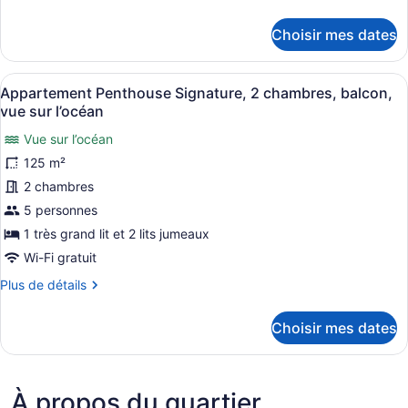
ce
de
détails
type
Choisir mes dates
pour
de
Chambre
chambre :
Afficher
Un salon spacieux doté d’un grand t
Chambre
7
Appartement Penthouse Signature, 2 chambres, balcon,
toutes
vue sur l’océan
les
Vue sur l’océan
photos
125 m²
pour
ce
2 chambres
type
5 personnes
de
1 très grand lit et 2 lits jumeaux
chambre :
Wi-Fi gratuit
Appartement
Plus
Plus de détails
Penthouse
de
Signature,
détails
Choisir mes dates
2
pour
Appartement
chambres,
Penthouse
balcon,
Signature,
vue
À propos du quartier
2