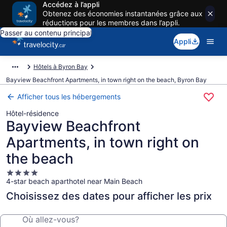
Accédez à l’appli
Obtenez des économies instantanées grâce aux
réductions pour les membres dans l’appli.
Passer au contenu principal
Appli
Hôtels à Byron Bay
Bayview Beachfront Apartments, in town right on the beach, Byron Bay
Afficher tous les hébergements
Hôtel-résidence
Bayview Beachfront
Apartments, in town right on
the beach
Hébergement
4-star beach aparthotel near Main Beach
4.0 étoiles
Choisissez des dates pour afficher les prix
Où allez-vous?