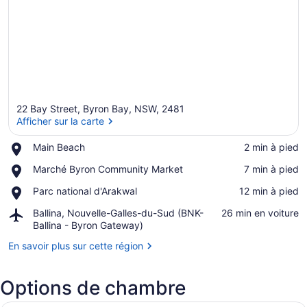
22 Bay Street, Byron Bay, NSW, 2481
Afficher sur la carte
Place,
Main Beach
‪2 min à pied‬
Main
Afficher sur la carte
Place,
Marché Byron Community Market
‪7 min à pied‬
Beach
Marché
Place,
Parc national d'Arakwal
‪12 min à pied‬
Byron
Parc
Community
Airport,
Ballina, Nouvelle-Galles-du-Sud (BNK-
‪26 min en voiture‬
national
Market
Ballina,
Ballina - Byron Gateway)
d'Arakwal
Nouvelle-
En savoir plus sur cette région
Galles-
du-
Sud
Options de chambre
(BNK-
Ballina
Un salon moderne avec un canapé n