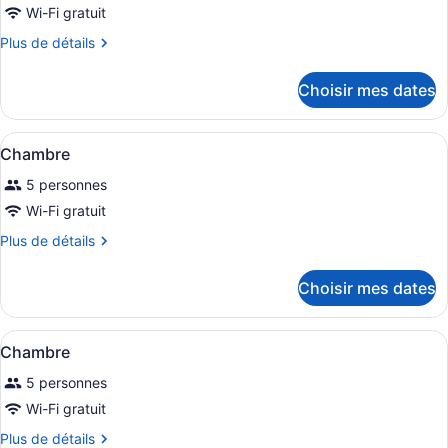
photos
Wi-Fi gratuit
pour
Plus
Plus de détails
ce
de
détails
type
Choisir mes dates
pour
de
Chambre
chambre :
Afficher
Une chambre à coucher comprenant 
Chambre
10
Chambre
toutes
5 personnes
les
photos
Wi-Fi gratuit
pour
Plus
Plus de détails
ce
de
détails
type
Choisir mes dates
pour
de
Chambre
chambre :
Afficher
Une chambre moderne avec un grand 
Chambre
14
Chambre
toutes
5 personnes
les
photos
Wi-Fi gratuit
pour
Plus
Plus de détails