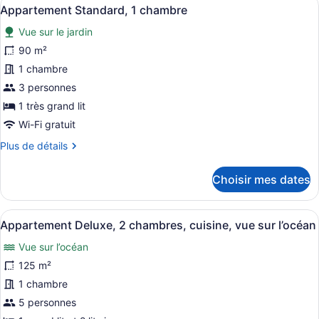
Afficher
-
7
Appartement Standard, 1 chambre
toutes
Byron
Gateway)
Vue sur le jardin
les
photos
90 m²
pour
1 chambre
ce
3 personnes
type
1 très grand lit
de
Wi-Fi gratuit
chambre :
Plus
Plus de détails
Appartement
de
Standard,
détails
Choisir mes dates
1
pour
chambre
Appartement
Standard,
Afficher
Un salon moderne avec une table ba
14
1
Appartement Deluxe, 2 chambres, cuisine, vue sur l’océan
toutes
chambre
Vue sur l’océan
les
photos
125 m²
pour
1 chambre
ce
5 personnes
type