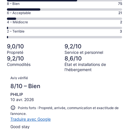
de 10
Note
8 – Bien
75
–
de 8
Excellent,
Note
6 – Acceptable
21
–
d’après
de 6
Bien,
Note
4 – Médiocre
2
156 avis
–
d’après
de 4
sur 257.
Acceptable,
Note
2 – Terrible
3
75 avis
–
d’après
de 2
sur 257.
Médiocre,
21 avis
–
d’après
9,0/10
9,2/10
sur 257.
Terrible,
2 avis
Propreté
Service et personnel
d’après
sur 257.
9,2/10
8,6/10
3 avis
Commodités
État et installations de
sur 257.
l’hébergement
Avis
Avis vérifié
8/10 – Bien
PHILIP
10 avr. 2026
Points forts : Propreté, arrivée, communication et exactitude de
l’annonce.
Traduire avec Google
Good stay