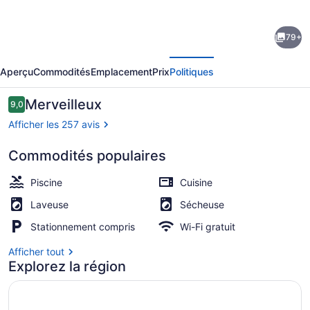
photos
de
79+
l’hébergement
écédent
Suivant
Bayview
Aperçu
Commodités
Emplacement
Prix
Politiques
Beachfront
Apartments,
Avis
Merveilleux
9,0
9,0 sur 10 –
in
Afficher les 257 avis
town
Commodités populaires
right
Piscine extérieure, accès possible 
on
Piscine
Cuisine
the
Laveuse
Sécheuse
beach
Stationnement compris
Wi-Fi gratuit
Afficher tout
Explorez la région