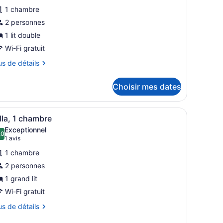
e
1 chambre
ype
e
2 personnes
hambre :
1 lit double
halet
Wi-Fi gratuit
ustique
us
us de détails
tails
Choisir mes dates
ur
alet
stique
rdées d’une pelouse bien entretenue.
s vives, avec des chaises blanches devant, entourées d’arbres.
fficher
Une maison à deux étages avec un porche, 
6
lla, 1 chambre
outes
Exceptionnel
es
,0
10,0 sur 10
(1 avis)
1 avis
hotos
1 chambre
our
2 personnes
e
1 grand lit
ype
e
Wi-Fi gratuit
hambre :
us
us de détails
lla,