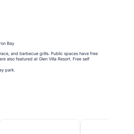
yron Bay
errace, and barbecue grills. Public spaces have free
e also featured at Glen Villa Resort. Free self
ay park.
Discovery Parks - Byron Bay
Wollongbar Motel