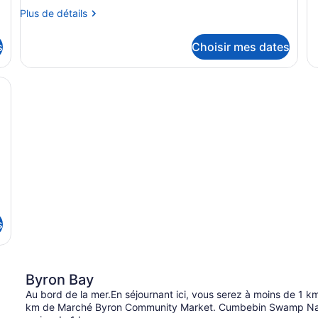
dé
économique
1
Plus
Plus de détails
po
avec
c
de
Vil
lits
détails
1
s
Choisir mes dates
pour
ch
jumeaux
Chambre
économique
ec un porche, une porte portant le numéro « 47 », et un petit jardin 
avec
lits
jumeaux
s
Byron Bay
Au bord de la mer.En séjournant ici, vous serez à moins de 1 k
km de Marché Byron Community Market. Cumbebin Swamp Natu