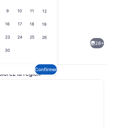
9
10
11
12
16
17
18
19
ur
Intérieur de l’entrée
23
24
25
26
28+
30
Confirmer
plorez la région
que (Spa ) | Fer et planche à repasser, accès au Wi-Fi (inclus), literie f
Terrasse/patio