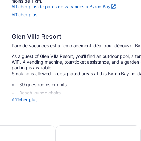
moins de 1 km.
Afficher plus de parcs de vacances à Byron Bay
Afficher plus
Glen Villa Resort
Parc de vacances est à l'emplacement idéal pour découvrir B
As a guest of Glen Villa Resort, you'll find an outdoor pool, a t
WiFi. A vending machine, tour/ticket assistance, and a garden ar
parking is available.
Smoking is allowed in designated areas at this Byron Bay holid
39 guestrooms or units
Beach lounge chairs
Afficher plus
Self-service laundry
Front desk (limited hours)
Express check-in
Storage area for luggage
Bay
The Surf House - Hostel
Tour and ticket information