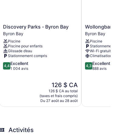
Discovery
Wollongbar
Discovery Parks - Byron Bay
Wollongbar Motel
Parks
Motel
Byron Bay
Byron Bay
-
Byron
Piscine
Piscine
Byron
Bay
Piscine pour enfants
Stationnement compris
Bay
Glissade d’eau
Wi-Fi gratuit
Byron
Stationnement compris
Climatisation
Bay
4.4
4.3
Excellent
Excellent
4,4
4,3
parc de vacances à Byron Bay offre gratuitement un
sur
sur
1 004 avis
888 avis
 Commodités fournies sur demande : fer et planche à
5,
5,
Excellent,
Excellent,
Le
126 $ CA
1 004 avis
888 avis
prix
126 $ CA au total
167
est
(taxes et frais compris)
(taxes et
de
Du 27 août au 28 août
Du 27 a
126 $ CA
Activités