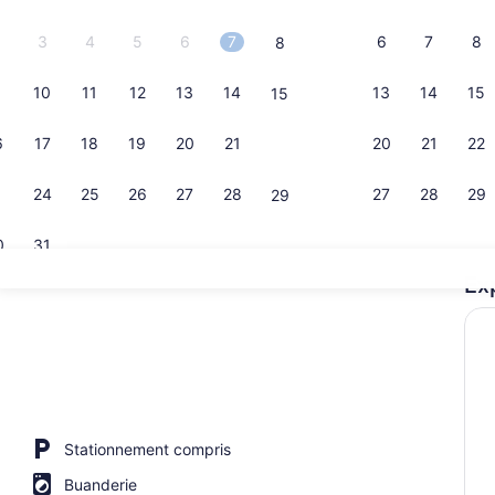
3
4
5
6
7
6
7
8
8
10
11
12
13
14
13
14
15
15
Réfrigérate
6
17
18
19
20
21
20
21
22
22
3
24
25
26
27
28
27
28
29
29
0
31
Ex
Chalet rusti
rieure
Stationnement compris
Buanderie