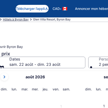
•
Télécharger l’appli
CAD
Annoncer mon hébe
Hôtels à Byron Bay
Glen Villa Resort, Byron Bay
vrir Byron Bay
 prix
Dates
Pers
sam. 22 août - dim. 23 août
2 pe
Les
août 2026
s
mois
affichés
sont
dimanche
lundi
mardi
mercredi
jeudi
vendredi
samedi
dimanche
lund
dim.
lun.
mar.
mer.
jeu.
ven.
sam.
dim.
lun.
m
August 2026
et
September 2026.
1
1