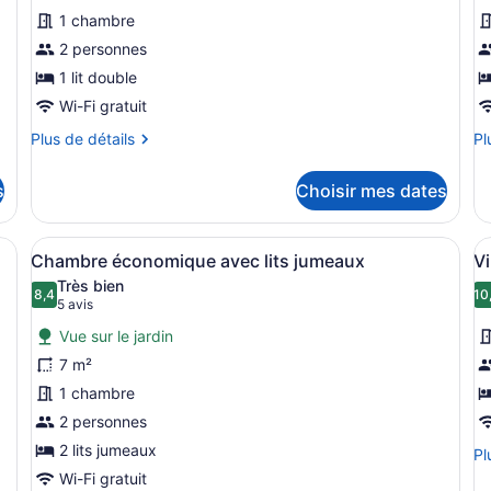
ce
c
1 chambre
type
t
de
2 personnes
d
chambre :
c
1 lit double
Chalet
C
Wi-Fi gratuit
rustique
r
Plus
Pl
Plus de détails
Pl
(Spa
de
de
)
détails
dé
s
Choisir mes dates
pour
po
Chalet
Ch
rustique
ru
ouleurs vives, dotées de sièges extérieurs, entourées d’arbres et bo
Afficher
Une rangée de cabanes aux couleur
A
2
(Spa
Chambre économique avec lits jumeaux
Vi
toutes
t
)
Très bien
les
8,4
l
10
8,4 sur 10
(5 avis)
5 avis
photos
p
Vue sur le jardin
pour
p
7 m²
ce
c
1 chambre
type
t
de
2 personnes
d
chambre :
c
2 lits jumeaux
Pl
Pl
Chambre
Vi
de
Wi-Fi gratuit