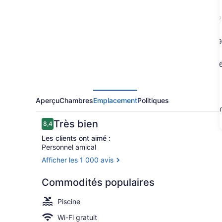
Glen
Villa
2
Resort
9
1
2
Aperçu
Chambres
Emplacement
Politiques
3
Avis
Très bien
8,4
8,4 sur 10 –
Les clients ont aimé :
Personnel amical
Afficher les 1 000 avis
Piscine exté
Commodités populaires
Piscine
Wi-Fi gratuit