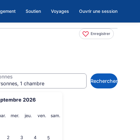
rgement
Soutien
Voyages
Ouvrir une session
Enregistrer
onnes
Rechercher
rsonnes, 1 chambre
eptembre 2026
i
mardi
mercredi
jeudi
vendredi
samedi
ar.
mer.
jeu.
ven.
sam.
2
3
4
5