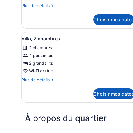
économique
Plus
Plus de détails
double
de
détails
Choisir mes date
pour
Chambre
économique
Afficher
Une maison à deux étages av
6
double
Villa, 2 chambres
toutes
2 chambres
les
photos
4 personnes
pour
2 grands lits
ce
Wi-Fi gratuit
type
Plus
Plus de détails
de
de
chambre :
détails
Choisir mes date
pour
Villa,
Villa,
2
2
chambres
chambres
À propos du quartier