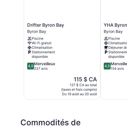
Drifter
YHA
Drifter Byron Bay
YHA Byron
Byron
Byron
Byron Bay
Byron Bay
Bay
Bay
Piscine
Piscine
Byron
Byron
Wi-Fi gratuit
Climatisati
Bay
Bay
Climatisation
Déjeuner di
Stationnement
Stationnem
disponible
disponible
4.5
4.5
Merveilleux
Merveill
4,5
4,5
sur
sur
237 avis
154 avis
5,
5,
Le
115 $ CA
Merveilleux,
Merveilleux,
prix
237 avis
154 avis
127 $ CA au total
est
(taxes et frais compris)
de
Du 19 août au 20 août
115 $ CA
Commodités de