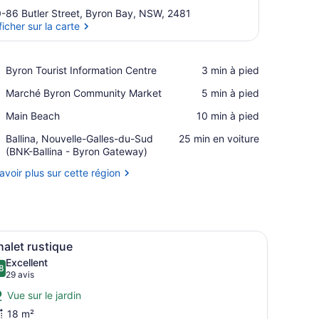
-86 Butler Street, Byron Bay, NSW, 2481
ficher sur la carte
Afficher sur la carte
Place,
Byron Tourist Information Centre
‪3 min à pied‬
Byron
Place,
Marché Byron Community Market
‪5 min à pied‬
Tourist
Marché
Information
Place,
Main Beach
‪10 min à pied‬
Byron
Centre
Main
Community
Airport,
Ballina, Nouvelle-Galles-du-Sud
‪25 min en voiture‬
Beach
Market
Ballina,
(BNK-Ballina - Byron Gateway)
Nouvelle-
avoir plus sur cette région
Galles-
du-
Sud
(BNK-
Ballina
tourées d’arbres.
e, comprenant un lit, une petite kitchenette et une vue sur l’extérieur.
fficher
Une rangée de petites cabanes à un seul é
-
3
alet rustique
outes
Byron
Excellent
Gateway)
es
8
8,8 sur 10
(29 avis)
29 avis
hotos
Vue sur le jardin
our
18 m²