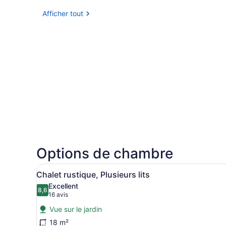
Afficher tout
Options de chambre
Afficher
Une rangée de petites caban
4
Chalet rustique, Plusieurs lits
toutes
Excellent
les
8,6
8,6 sur 10
(16 avis)
16 avis
photos
Vue sur le jardin
pour
18 m²