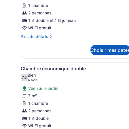
ce
1 chambre
type
de
2 personnes
chambre :
1 lit double et 1 lit jumeau
Chalet
Wi-Fi gratuit
rustique,
Plus
Plus de détails
Plusieurs
de
lits
détails
Choisir mes date
pour
Chalet
rustique,
Afficher
Une rangée de cabanes aux c
4
Plusieurs
Chambre économique double
toutes
lits
Bien
les
7,6
7,6 sur 10
(4 avis)
4 avis
photos
Vue sur le jardin
pour
7 m²
ce
1 chambre
type
de
2 personnes
chambre :
1 lit double
Chambre
Wi-Fi gratuit