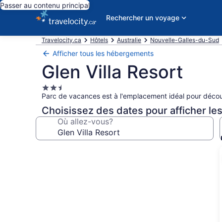
Passer au contenu principal
Rechercher un voyage
Travelocity.ca
Hôtels
Australie
Nouvelle-Galles-du-Sud
Afficher tous les hébergements
Glen Villa Resort
Hébergement
Parc de vacances est à l'emplacement idéal pour décou
2.5 étoiles
Choisissez des dates pour afficher les
Où allez-vous?
Galerie
de
photos
de
l’hébergement