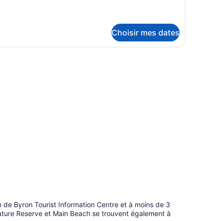
tails
ur
hambre
la,
Choisir mes dates
ambre
avec des plantes.
m de Byron Tourist Information Centre et à moins de 3
re Reserve et Main Beach se trouvent également à