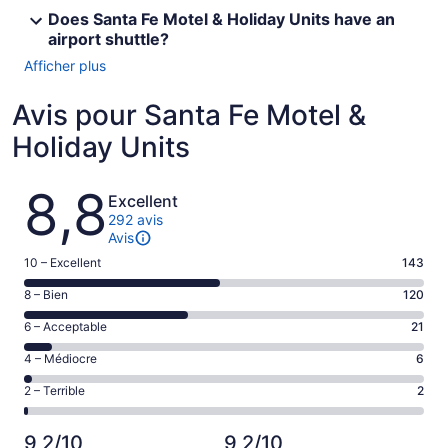
Does Santa Fe Motel & Holiday Units have an
airport shuttle?
Afficher plus
Avis pour Santa Fe Motel &
Holiday Units
Avis
8,8
Excellent
292 avis
Avis
Note
10 – Excellent
143
de 10
Note
8 – Bien
120
–
de 8
Excellent,
Note
6 – Acceptable
21
–
d’après
de 6
Bien,
Note
4 – Médiocre
6
143 avis
–
d’après
de 4
sur 292.
Acceptable,
Note
2 – Terrible
2
120 avis
–
d’après
de 2
sur 292.
Médiocre,
21 avis
–
d’après
9,2/10
9,2/10
sur 292.