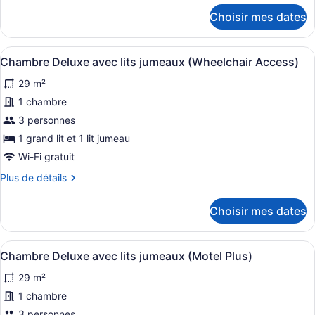
détails
chambre
Choisir mes dates
pour
(Unit)
Appartement,
1
Afficher
Une chambre d’hôtel avec deux lits,
6
chambre
Chambre Deluxe avec lits jumeaux (Wheelchair Access)
toutes
(Unit)
29 m²
les
photos
1 chambre
pour
3 personnes
ce
1 grand lit et 1 lit jumeau
type
Wi-Fi gratuit
de
Plus
Plus de détails
chambre :
de
Chambre
détails
Choisir mes dates
Deluxe
pour
Chambre
avec
Deluxe
lits
Afficher
Une chambre d’hôtel avec deux lits,
6
avec
Chambre Deluxe avec lits jumeaux (Motel Plus)
jumeaux
toutes
lits
29 m²
(Wheelchair
jumeaux
les
(Wheelchair
Access)
photos
1 chambre
Access)
pour
3 personnes