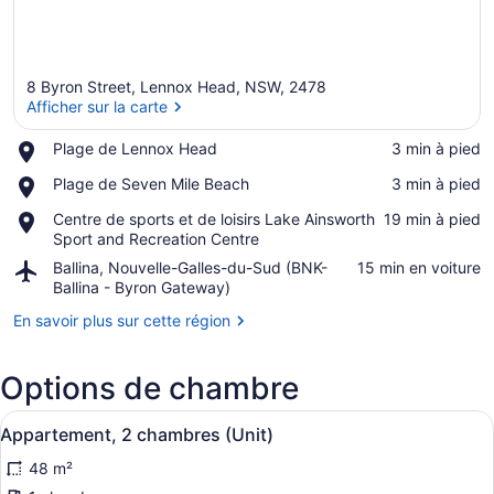
8 Byron Street, Lennox Head, NSW, 2478
Afficher sur la carte
Place,
Plage de Lennox Head
‪3 min à pied‬
Plage
Afficher sur la carte
Place,
Plage de Seven Mile Beach
‪3 min à pied‬
de
Plage
Lennox
Place,
Centre de sports et de loisirs Lake Ainsworth
‪19 min à pied‬
de
Head
Centre
Sport and Recreation Centre
Seven
de
Mile
Airport,
Ballina, Nouvelle-Galles-du-Sud (BNK-
‪15 min en voiture‬
sports
Beach
Ballina,
Ballina - Byron Gateway)
et
Nouvelle-
de
En savoir plus sur cette région
Galles-
loisirs
du-
Lake
Sud
Ainsworth
Options de chambre
(BNK-
Sport
Ballina
and
Afficher
Un salon équipé d’un téléviseur, de 
-
8
Appartement, 2 chambres (Unit)
Recreation
toutes
Byron
Centre
Gateway)
48 m²
les