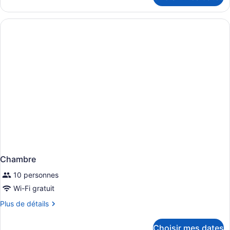
Motel
Chambre
Unit)
Deluxe
(Standard
Motel
Unit)
Chambre
10 personnes
Wi-Fi gratuit
Plus
Plus de détails
de
détails
Choisir mes dates