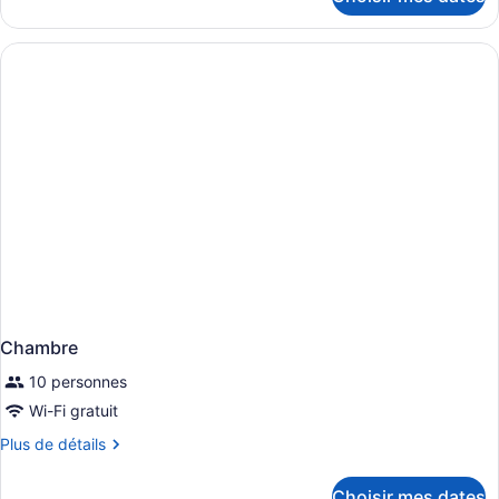
pour
Chambre
Chambre
10 personnes
Wi-Fi gratuit
Plus
Plus de détails
de
détails
Choisir mes dates