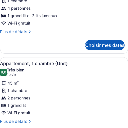
photos
1 chambre
pour
4 personnes
ce
1 grand lit et 2 lits jumeaux
type
Wi-Fi gratuit
de
Plus
Plus de détails
chambre :
de
Appartement,
détails
Choisir mes dates
2
pour
Appartement,
chambres
2
(Unit)
Afficher
Une chambre d’hôtel avec un mur en
6
chambres
Appartement, 1 chambre (Unit)
toutes
(Unit)
Très bien
les
8,0
8,0 sur 10
(1 avis)
1 avis
photos
45 m²
pour
1 chambre
ce
2 personnes
type
de
1 grand lit
chambre :
Wi-Fi gratuit
Appartement,
Plus
Plus de détails
1
de