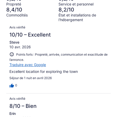
Terrible,
6 avis
Propreté
Service et personnel
d’après
sur 292.
8,4/10
8,2/10
2 avis
Commodités
État et installations de
sur 292.
l’hébergement
Avis
Avis vérifié
10/10 – Excellent
Steve
10 avr. 2026
Points forts : Propreté, arrivée, communication et exactitude de
l’annonce.
Traduire avec Google
Excellent location for exploring the town
Séjour de 1 nuit en avril 2026
0
Avis vérifié
8/10 – Bien
Erin