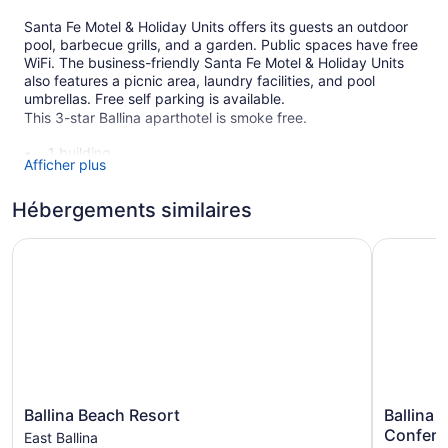
Santa Fe Motel & Holiday Units offers its guests an outdoor
pool, barbecue grills, and a garden. Public spaces have free
WiFi. The business-friendly Santa Fe Motel & Holiday Units
also features a picnic area, laundry facilities, and pool
umbrellas. Free self parking is available.
This 3-star Ballina aparthotel is smoke free.
1 building
Afficher plus
13 guestrooms or units
2 levels
Hébergements similaires
Built in 1988
Ballina Beach Resort
Ballina B
Poolside lounge chairs
Umbrellas for the pool
Self-service laundry
Front desk (limited hours)
Storage area for luggage
Garden
Ballina
Ballina
BBQ grill(s)
Ballina Beach Resort
Ballina 
Beach
Byron
Confere
East Ballina
Outdoor picnic space