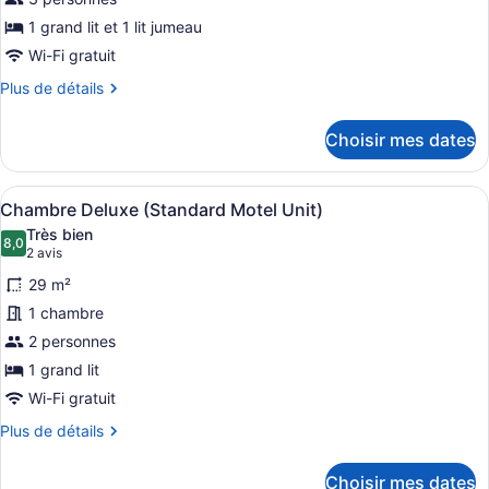
ce
1 grand lit et 1 lit jumeau
type
Wi-Fi gratuit
de
Plus
Plus de détails
chambre :
de
Chambre
détails
Choisir mes dates
Deluxe
pour
Chambre
avec
Deluxe
lits
Afficher
Une chambre d’hôtel avec un mur en 
6
avec
Chambre Deluxe (Standard Motel Unit)
jumeaux
toutes
lits
Très bien
(Motel
jumeaux
les
8,0
8,0 sur 10
(2 avis)
2 avis
(Motel
Plus)
photos
Plus)
29 m²
pour
1 chambre
ce
2 personnes
type
de
1 grand lit
chambre :
Wi-Fi gratuit
Chambre
Plus
Plus de détails
Deluxe
de
détails
(Standard
Choisir mes dates
pour