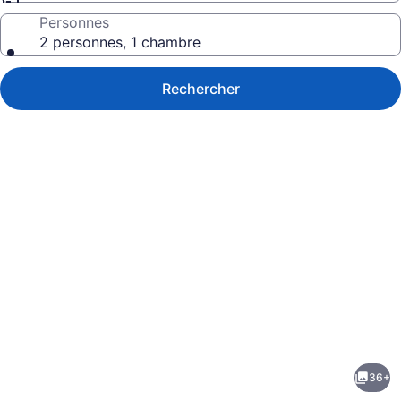
Personnes
2 personnes, 1 chambre
Rechercher
Galerie
de
photos
de
36+
l’hébergement