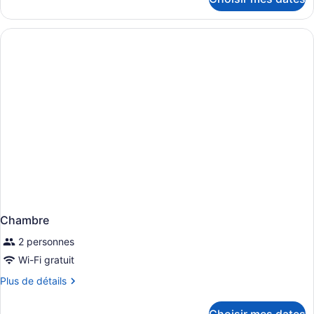
pour
Chambre
Chambre
2 personnes
Wi-Fi gratuit
Plus
Plus de détails
de
détails