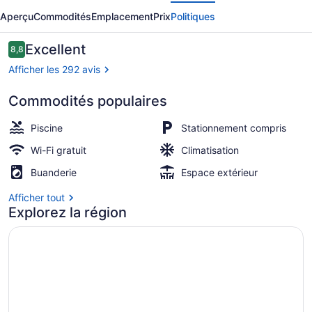
écédent
Suivant
Santa
Aperçu
Commodités
Emplacement
Prix
Politiques
Fe
Motel
Avis
Excellent
8,8
8,8 sur 10 –
&
Afficher les 292 avis
Holiday
Commodités populaires
Units
Piscine extérieure, parasols, chais
Piscine
Stationnement compris
Wi-Fi gratuit
Climatisation
Buanderie
Espace extérieur
Afficher tout
Explorez la région