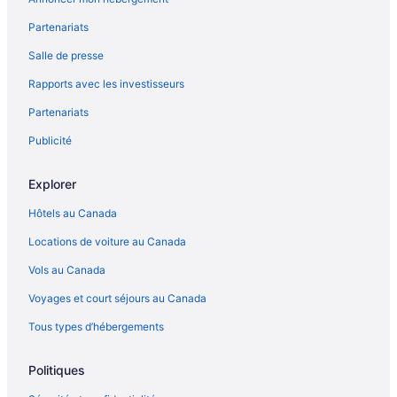
Hôtels pour les mariages – Bodrum
Partenariats
Hôtels avec parc aquatique – Bodrum
Salle de presse
Complexes et hôtels au bord de la plage – Bursa
Rapports avec les investisseurs
Çalkaya – Hôtels
Partenariats
Çanakkale – Hôtels
Çinarcik – Hôtels
Publicité
Balıkesir – Hôtels
Explorer
Bayburt – Hôtels
Hôtels au Canada
Istanbul – Hôtels
Locations de voiture au Canada
Izmir – Hôtels
Vols au Canada
Kastamonu – Hôtels
Voyages et court séjours au Canada
Kırklareli – Hôtels
Province d’Afyonkarahisar – Hôtels
Tous types d’hébergements
Province de Kırıkkale – Hôtels
Politiques
Sakarya – Hôtels