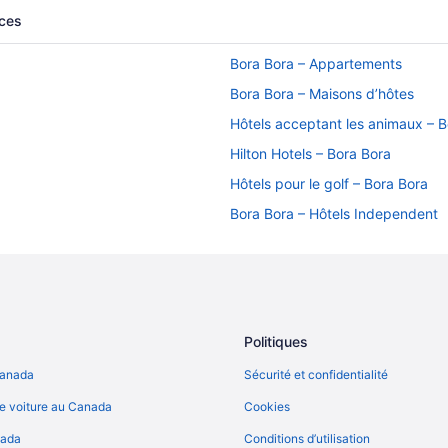
nces
Bora Bora – Appartements
Bora Bora – Maisons d’hôtes
Hôtels acceptant les animaux – B
Hilton Hotels – Bora Bora
Hôtels pour le golf – Bora Bora
Bora Bora – Hôtels Independent
Bora Bora – Hôtels
Faaa – Hôtels
Hitiaa O Te Ra – Hôtels Independ
Kaukura – Hôtels
Politiques
Makatea – Hôtels
Canada
Sécurité et confidentialité
Motu Tu Vahine – Hôtels
e voiture au Canada
Cookies
Papeete – Chalets
nada
Conditions d’utilisation