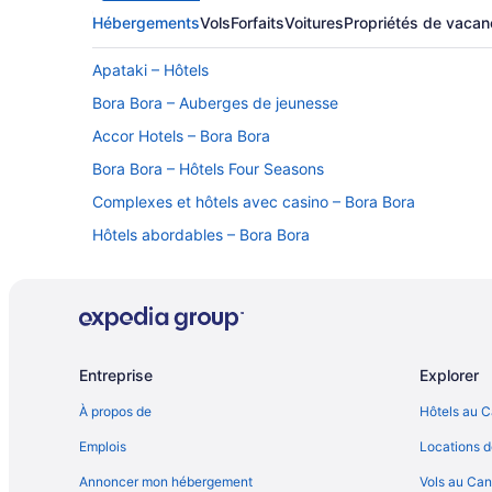
Hébergements
Vols
Forfaits
Voitures
Propriétés de vaca
Apataki – Hôtels
Bora Bora – Auberges de jeunesse
Accor Hotels – Bora Bora
Bora Bora – Hôtels Four Seasons
Complexes et hôtels avec casino – Bora Bora
Hôtels abordables – Bora Bora
Hôtels avec parc aquatique – Bora Bora
Cook's Bay – Hôtels
Fatu Hiva – Hôtels
Iles Marquises – Auberges de jeunesse
Entreprise
Explorer
Mahaena – Hôtels
À propos de
Hôtels au 
Maupiti – Hôtels
Emplois
Locations d
Papeete – Cabanes dans les arbres
Annoncer mon hébergement
Vols au Ca