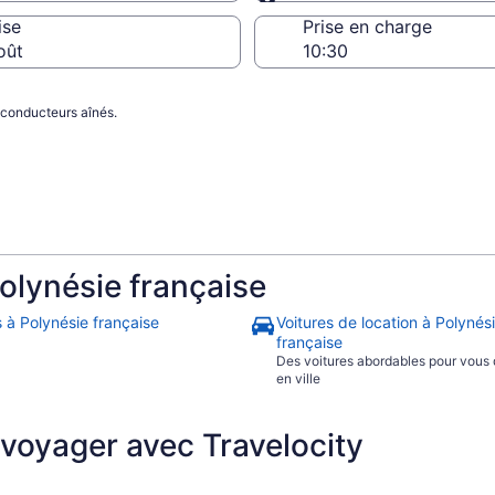
Même que la prise en 
ise
Prise en charge
oût
 conducteurs aînés.
Polynésie française
s à Polynésie française
Voitures de location à Polynés
française
Des voitures abordables pour vous
en ville
 voyager avec Travelocity