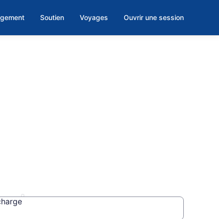
rgement
Soutien
Voyages
Ouvrir une session
nomique
charge