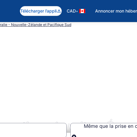
•
Télécharger l’appli
CAD
Annoncer mon hébe
alie - Nouvelle-Zélande et Pacifique Sud
 Locations de voiture Éco
Même que la prise en 