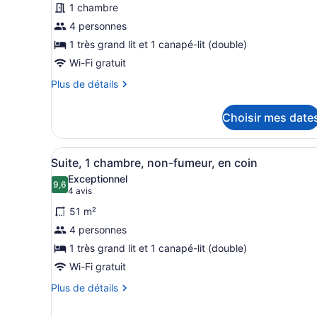
1 chambre
ce
4 personnes
type
de
1 très grand lit et 1 canapé-lit (double)
chambre :
Wi-Fi gratuit
Suite,
Plus
Plus de détails
1
de
détails
chambre
Choisir mes date
pour
Suite,
1
Afficher
Une cuisine moderne dotée de
5
chambre
Suite, 1 chambre, non-fumeur, en coin
toutes
Exceptionnel
les
9,6
9,6 sur 10
(4 avis)
4 avis
photos
51 m²
pour
4 personnes
ce
1 très grand lit et 1 canapé-lit (double)
type
de
Wi-Fi gratuit
chambre :
Plus
Plus de détails
Suite,
de
détails