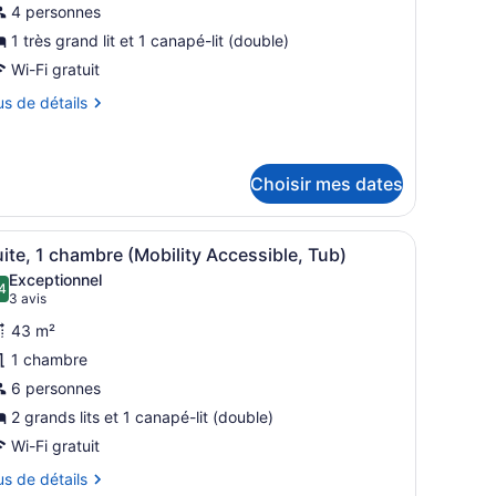
4 personnes
e
1 très grand lit et 1 canapé-lit (double)
ype
e
Wi-Fi gratuit
hambre :
us
us de détails
tudio,
tails
ur
rès
udio,
Choisir mes dates
rand
ès
un lave-vaisselle et d’un coin repas avec une table et des chaises.
napé, d’un bureau, d’une télévision et d’un coin repas.
fficher
Une chambre d’hôtel avec deux lits, une tê
and
t
5
ite, 1 chambre (Mobility Accessible, Tub)
outes
Exceptionnel
es
4
9,4 sur 10
anapé-
(3 avis)
3 avis
hotos
napé-
43 m²
our
1 chambre
e
6 personnes
ype
e
2 grands lits et 1 canapé-lit (double)
hambre :
Wi-Fi gratuit
uite,
us
us de détails