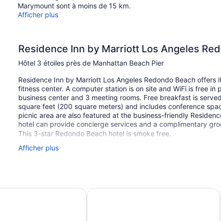
Marymount sont à moins de 15 km.
Afficher plus
Residence Inn by Marriott Los Angeles Re
Hôtel 3 étoiles près de Manhattan Beach Pier
Residence Inn by Marriott Los Angeles Redondo Beach offers it
fitness center. A computer station is on site and WiFi is free i
business center and 3 meeting rooms. Free breakfast is served
square feet (200 square meters) and includes conference space.
picnic area are also featured at the business-friendly Reside
hotel can provide concierge services and a complimentary groce
This 3-star Redondo Beach hotel is smoke free.
Afficher plus
1 building
172 guestrooms or units
4 levels
Meeting rooms
ndo Beach
ect Los Angeles Torrance South Bay
Residence Inn By Marriott Torranc
2157 sq ft of conference space
200 sq m of conference space