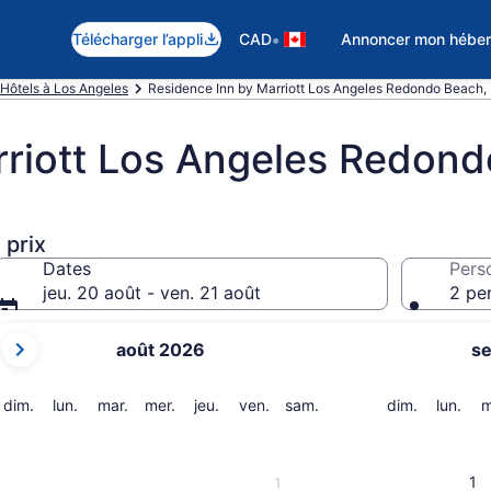
•
Télécharger l’appli
CAD
Annoncer mon hébe
Hôtels à Los Angeles
Residence Inn by Marriott Los Angeles Redondo Beach,
rriott Los Angeles Redon
 prix
Dates
Pers
jeu. 20 août - ven. 21 août
2 pe
Les
août 2026
s
mois
affichés
sont
dimanche
lundi
mardi
mercredi
jeudi
vendredi
samedi
dimanche
lund
dim.
lun.
mar.
mer.
jeu.
ven.
sam.
dim.
lun.
m
August 2026
et
September 2026.
1
1