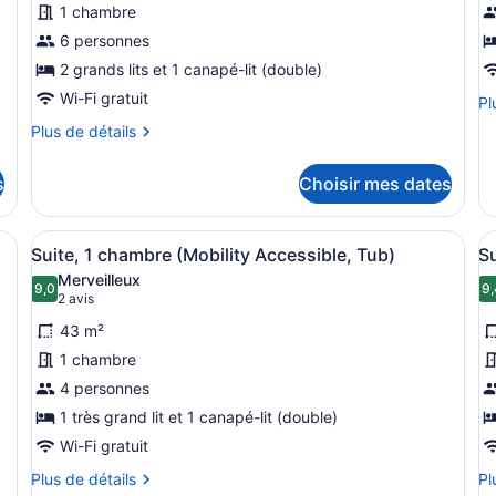
1 chambre
ce
c
6 personnes
type
t
de
2 grands lits et 1 canapé-lit (double)
d
chambre :
c
Wi-Fi gratuit
Pl
Pl
Suite,
S
de
Plus
Plus de détails
dé
1
1
de
po
détails
chambre
t
St
s
Choisir mes dates
pour
g
1
Suite,
tr
lit
1
 meubles en bois, d’appareils électroménagers en acier inoxydable, d’
Afficher
Une chambre d’hôtel équipée d’un ca
A
gr
e
5
chambre
Suite, 1 chambre (Mobility Accessible, Tub)
Su
lit
toutes
t
1
Merveilleux
et
les
9,0
l
9,
9,0 sur 10
(2 avis)
c
2 avis
1
photos
p
ca
lit
43 m²
pour
lit
p
1 chambre
ce
c
4 personnes
type
t
de
1 très grand lit et 1 canapé-lit (double)
d
chambre :
c
Wi-Fi gratuit
Suite,
S
Plus
Pl
Plus de détails
Pl