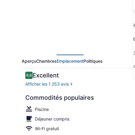
Residence
Inn
2
by
Marriott
9
Los
1
Angeles
Redondo
2
Beach
Aperçu
Chambres
Emplacement
Politiques
3
Avis
Excellent
8,6
8,6 sur 10 –
Afficher les 1 253 avis
Commodités populaires
Commodité 
Piscine
Déjeuner compris
Wi-Fi gratuit