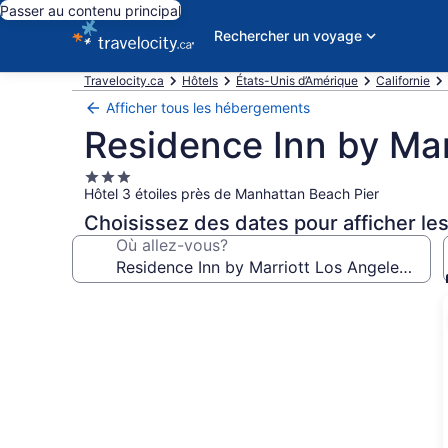
Passer au contenu principal
Rechercher un voyage
Travelocity.ca
Hôtels
États-Unis d’Amérique
Californie
Afficher tous les hébergements
Residence Inn by Ma
Hébergement
Hôtel 3 étoiles près de Manhattan Beach Pier
3.0 étoiles
Choisissez des dates pour afficher les
Où allez-vous?
Galerie
de
photos
de
l’hébergement