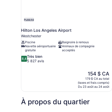
Publicité
Hilton Los Angeles Airport
Westchester
Piscine
Baignoire à remous
Navette aéroportuaire
Animaux de compagnie
gratuite
acceptés
8.4
Très bien
8,4
sur
5 827 avis
10,
Très
Le
154 $ CA
bien,
prix
5 827 avis
179 $ CA au total
est
(taxes et frais compris)
de
Du 23 août au 24 août
154 $ CA
À propos du quartier