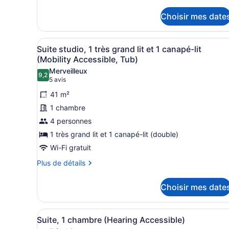
1
pour
chambre,
Suite,
Choisir mes date
non-
1
chambre,
fumeur,
Afficher
Une chambre d’hôtel équipée 
non-
en
5
Suite studio, 1 très grand lit et 1 canapé-lit
fumeur,
toutes
coin
(Mobility Accessible, Tub)
en
les
coin
Merveilleux
9,2
photos
9,2 sur 10
(5 avis)
5 avis
pour
41 m²
ce
1 chambre
type
4 personnes
de
1 très grand lit et 1 canapé-lit (double)
chambre :
Suite
Wi-Fi gratuit
studio,
Plus
Plus de détails
1
de
détails
très
Choisir mes date
pour
grand
Suite
lit
studio,
Afficher
Une chambre d’hôtel avec deu
5
1
et
Suite, 1 chambre (Hearing Accessible)
toutes
très