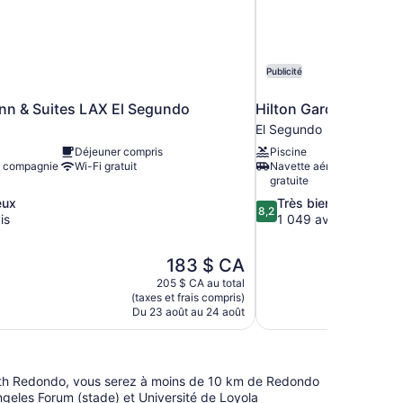
Publicité
nn & Suites LAX El Segundo
Hilton Garden Inn LA
El Segundo
Déjeuner compris
Piscine
 compagnie
Wi-Fi gratuit
Navette aéroportuaire
gratuite
8.2
eux
Très bien
8,2
sur
is
1 049 avis
10,
Très
Le
183 $ CA
bien,
prix
1 049 avis
205 $ CA au total
est
(taxes et frais compris)
de
Du 23 août au 24 août
183 $ CA
orth Redondo, vous serez à moins de 10 km de Redondo
ngeles Forum (stade) et Université de Loyola