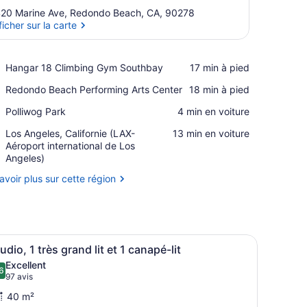
20 Marine Ave, Redondo Beach, CA, 90278
ficher sur la carte
Afficher sur la carte
Place,
Hangar 18 Climbing Gym Southbay
‪17 min à pied‬
Hangar
Place,
Redondo Beach Performing Arts Center
‪18 min à pied‬
18
Redondo
Climbing
Place,
Polliwog Park
‪4 min en voiture‬
Beach
Gym
Polliwog
Performing
Southbay
Airport,
Los Angeles, Californie (LAX-
‪13 min en voiture‬
Park
Arts
Los
Aéroport international de Los
Center
Angeles,
Angeles)
Californie
avoir plus sur cette région
(LAX-
Aéroport
international
de
Los
 une tête de lit en bois, un téléviseur à écran plat et une grande fenê
fficher
Une chambre d’hôtel équipée d’un lit, d’un
Angeles)
5
udio, 1 très grand lit et 1 canapé-lit
outes
Excellent
es
6
8,6 sur 10
(97 avis)
97 avis
hotos
40 m²
our