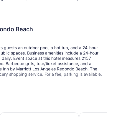
dondo Beach
s guests an outdoor pool, a hot tub, and a 24-hour
n public spaces. Business amenities include a 24-hour
 daily. Event space at this hotel measures 2157
 Barbecue grills, tour/ticket assistance, and a
nce Inn by Marriott Los Angeles Redondo Beach. The
ry shopping service. For a fee, parking is available.
e Redondo Beach
Hilton Garden Inn Los Angeles/Redondo Beach
Hyatt House LAX/ Manh