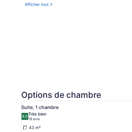
Afficher tout
Options de chambre
Afficher
Une chambre d’hôtel équipée 
5
Suite, 1 chambre
toutes
Très bien
les
8,0
8,0 sur 10
(18 avis)
18 avis
photos
43 m²
pour