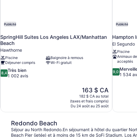
Tub)
(Mobility/Hearing
Accessible,
Tub)
Publicité
Publicité
SpringHill Suites Los Angeles LAX/Manhattan
Hampton I
Beach
El Segundo
Hawthorne
Piscine
Animaux de
Piscine
Baignoire à remous
acceptés
Déjeuner compris
Wi-Fi gratuit
9.0
Merveill
8.4
Très bien
9,0
8,4
sur
1 534 av
sur
1 002 avis
10,
10,
Merveilleux,
Très
Le
163 $ CA
1 534 avis
bien,
prix
182 $ CA au total
1 002 avis
est
(taxes et frais compris)
de
Du 24 août au 25 août
163 $ CA
Redondo Beach
Séjour au North Redondo.En séjournant à hôtel du quartier N
Beach Pier (jetée) et à moins de 15 km de SoFi Stadium. Los A