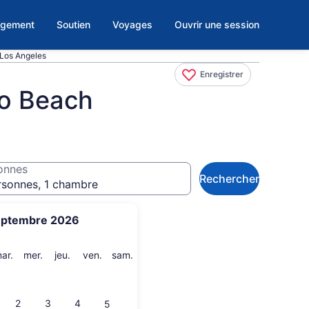
rgement
Soutien
Voyages
Ouvrir une session
 Los Angeles
Enregistrer
do Beach
onnes
Rechercher
rsonnes, 1 chambre
eptembre 2026
i
mardi
mercredi
jeudi
vendredi
samedi
ar.
mer.
jeu.
ven.
sam.
2
3
4
5