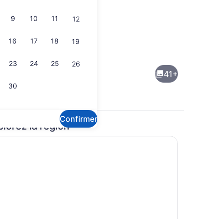
9
10
11
12
16
17
18
19
1 chambre, coffre-fort, bureau
23
24
25
26
41+
30
Confirmer
plorez la région
érieure, accès possible de 8 h à 22 h, parasols
Extérieur