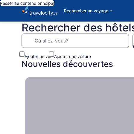
Passer au contenu principal
Rechercher un voyage
Rechercher des hôtels
Où allez-vous?
Ajouter un vol
Ajouter une voiture
Nouvelles découvertes
Rêvez maintenant, voyagez plus tard , Vous son
Rêvez
maintenant,
voyagez
plus tard
Vous songez à
votre futur
voyage? Nous
sommes là pour
vous aider,