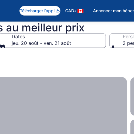
•
Télécharger l’appli
CAD
Annoncer mon hébe
 au meilleur prix
Dates
Pers
jeu. 20 août - ven. 21 août
2 pe
gez à votre futur voyage? Nous sommes là pour vous aider,