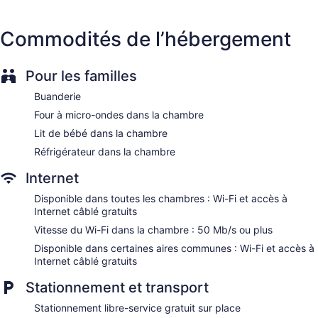
Dining venue
Commodités de l’hébergement
Clarion Hotel Convention Center possède 172 climatisées
dotées de : cafetière-théière et séchoir à cheveux. Un
téléviseur ACL de 37 po avec chaînes spécialisées par câble.
Pour les familles
Les commodités suivantes sont à la disposition des clients
dans les chambres : réfrigérateur et four à micro-ondes. La
Buanderie
salle de bain comprend : ensemble baignoire-douche et
Four à micro-ondes dans la chambre
articles de toilette (gratuits).
Cet hôtel à Minot offre gratuitement un accès à Internet
Lit de bébé dans la chambre
câblé ou sans fil (vitesse de 50 Mb/s ou plus. Les services
Réfrigérateur dans la chambre
d'affaires comprennent : un bureau et un téléphone. Les
appels locaux gratuits sont aussi compris (certaines
Internet
restrictions peuvent s'appliquer). De plus, les chambres
Disponible dans toutes les chambres : Wi-Fi et accès à
comprennent fer et planche à repasser et rideaux
Internet câblé gratuits
d’obscurcissement. L'entretien ménager est assuré tous les
Vitesse du Wi-Fi dans la chambre : 50 Mb/s ou plus
jours.
Disponible dans certaines aires communes : Wi-Fi et accès à
Internet câblé gratuits
Stationnement et transport
Stationnement libre-service gratuit sur place