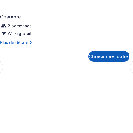
Chambre
2 personnes
Wi-Fi gratuit
Plus
Plus de détails
de
détails
Choisir mes dates
pour
Chambre