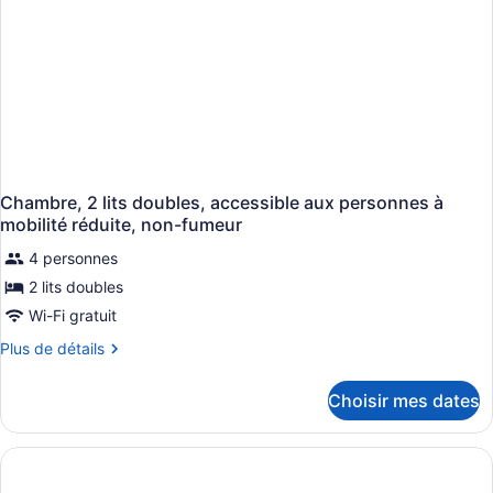
Chambre, 2 lits doubles, accessible aux personnes à
mobilité réduite, non-fumeur
4 personnes
2 lits doubles
Wi-Fi gratuit
Plus
Plus de détails
de
détails
Choisir mes dates
pour
Chambre,
2
lits
doubles,