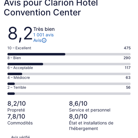
Avis pour Clarion Hotel
Convention Center
Avis
8,2
Très bien
1 001 avis
Avis
Note
10 – Excellent
475
de 10
Note
8 – Bien
290
–
de 8
Excellent,
Note
6 – Acceptable
117
–
d’après
de 6
Bien,
Note
4 – Médiocre
63
475 avis
–
d’après
de 4
sur 1001.
Acceptable,
Note
2 – Terrible
56
290 avis
–
d’après
de 2
sur 1001.
Médiocre,
117 avis
–
d’après
8,2/10
8,6/10
sur 1001.
Terrible,
63 avis
Propreté
Service et personnel
d’après
sur 1001.
7,8/10
8,0/10
56 avis
Commodités
État et installations de
sur 1001.
l’hébergement
Avis
Avis vérifié