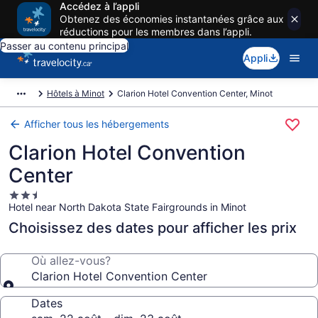
Accédez à l’appli
Obtenez des économies instantanées grâce aux
réductions pour les membres dans l’appli.
Passer au contenu principal
Appli
Hôtels à Minot
Clarion Hotel Convention Center, Minot
Afficher tous les hébergements
Clarion Hotel Convention
Center
Hébergement
Hotel near North Dakota State Fairgrounds in Minot
2.5 étoiles
Choisissez des dates pour afficher les prix
Où allez-vous?
Clarion Hotel Convention Center
Dates