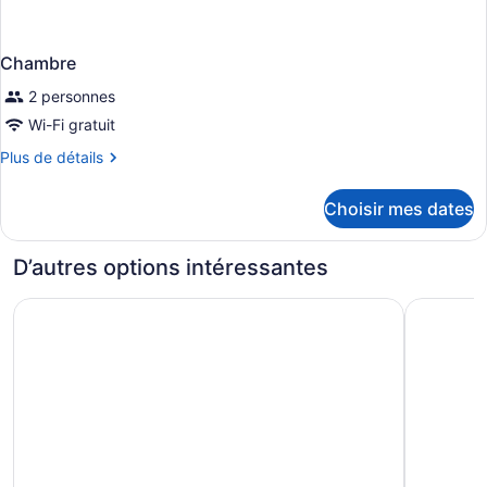
Chambre
2 personnes
Wi-Fi gratuit
Plus
Plus de détails
de
détails
Choisir mes dates
pour
Chambre
D’autres options intéressantes
Motel 6 Minot, ND
Country I