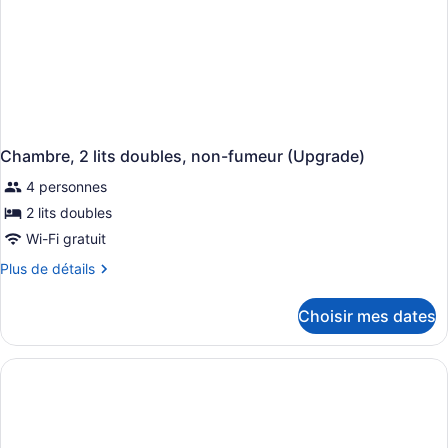
Chambre, 2 lits doubles, non-fumeur (Upgrade)
4 personnes
2 lits doubles
Wi-Fi gratuit
Plus
Plus de détails
de
détails
Choisir mes dates
pour
Chambre,
2
lits
doubles,
non-
fumeur
(Upgrade)