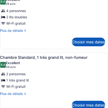
les
8,6
8,6 sur 10
(28 avis)
28 avis
photos
4 personnes
pour
2 lits doubles
ce
Wi-Fi gratuit
type
de
Plus
Plus de détails
de
chambre :
détails
Chambre
Choisir mes dates
pour
Standard,
Chambre
2
Standard,
Afficher
Une chambre d’hôtel avec un grand 
5
2
Chambre Standard, 1 très grand lit, non-fumeur
lits
toutes
lits
doubles,
Excellent
doubles,
les
8,6
8,6 sur 10
(39 avis)
39 avis
non-
non-
photos
fumeur
fumeur
2 personnes
pour
1 très grand lit
ce
Wi-Fi gratuit
type
de
Plus
Plus de détails
de
chambre :
détails
Chambre
Choisir mes dates
pour