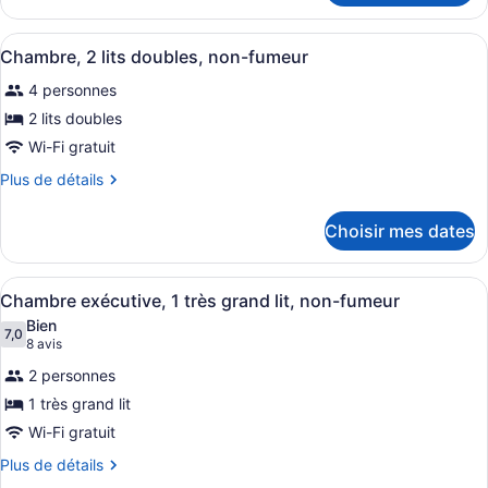
Standard,
Chambre
1
Standard,
Afficher
Une chambre d’hôtel avec un grand 
2
1
Chambre, 2 lits doubles, non-fumeur
très
toutes
très
grand
4 personnes
grand
les
lit,
lit,
photos
2 lits doubles
non-
non-
pour
Wi-Fi gratuit
fumeur
fumeur
ce
Plus
Plus de détails
type
de
de
détails
Choisir mes dates
pour
chambre :
Chambre,
Chambre,
2
Afficher
Une chambre d’hôtel avec un grand 
2
1
lits
Chambre exécutive, 1 très grand lit, non-fumeur
toutes
doubles,
lits
Bien
non-
les
7,0
doubles,
7,0 sur 10
(8 avis)
8 avis
fumeur
photos
non-
2 personnes
pour
fumeur
1 très grand lit
ce
Wi-Fi gratuit
type
de
Plus
Plus de détails
de