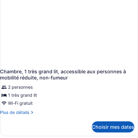
accessible
aux
personnes
à
mobilité
réduite,
non-
fumeur
Chambre, 1 très grand lit, accessible aux personnes à
mobilité réduite, non-fumeur
2 personnes
1 très grand lit
Wi-Fi gratuit
Plus
Plus de détails
de
détails
Choisir mes dates
pour
Chambre,