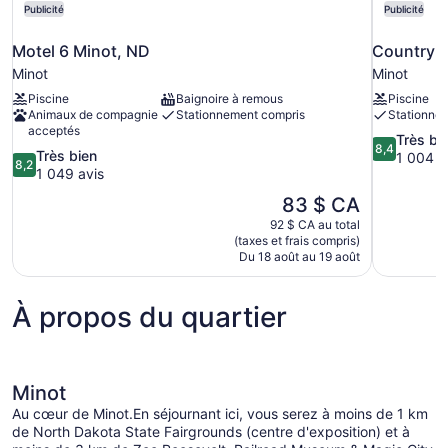
Publicité
Publicité
Motel 6 Minot, ND
Country I
Minot
Minot
Piscine
Baignoire à remous
Piscine
Animaux de compagnie
Stationnement compris
Stationne
acceptés
8.4
Très bi
8,4
8.2
Très bien
sur
1 004 a
8,2
sur
1 049 avis
10,
10,
Très
Le
83 $ CA
Très
bien,
prix
92 $ CA au total
bien,
1 004 avis
est
(taxes et frais compris)
1 049 avis
de
Du 18 août au 19 août
83 $ CA
À propos du quartier
Minot
Au cœur de Minot.En séjournant ici, vous serez à moins de 1 km
de North Dakota State Fairgrounds (centre d'exposition) et à