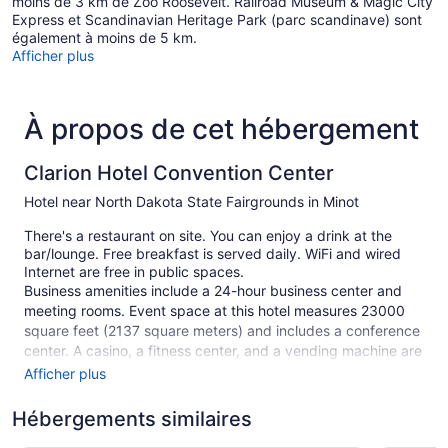
moins de 3 km de Zoo Roosevelt. Railroad Museum & Magic City
Express et Scandinavian Heritage Park (parc scandinave) sont
également à moins de 5 km.
Afficher plus
À propos de cet hébergement
Clarion Hotel Convention Center
Hotel near North Dakota State Fairgrounds in Minot
There's a restaurant on site. You can enjoy a drink at the
bar/lounge. Free breakfast is served daily. WiFi and wired
Internet are free in public spaces.
Business amenities include a 24-hour business center and
meeting rooms. Event space at this hotel measures 23000
square feet (2137 square meters) and includes a conference
center. A casino, a fitness center, and a vending machine are
also featured at the business-friendly Clarion Hotel
Afficher plus
Convention Center. Free self parking is available.
Hébergements similaires
This Minot hotel is smoke free.