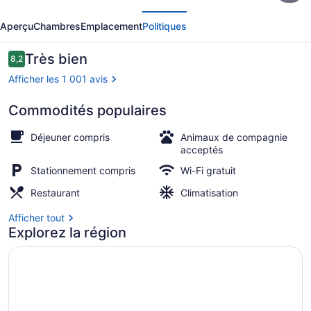
écédent
Suivant
Clarion
Aperçu
Chambres
Emplacement
Politiques
Hotel
Convention
Avis
Très bien
8,2
8,2 sur 10 –
Center
Afficher les 1 001 avis
Commodités populaires
Vue depuis l’hébergement
Déjeuner compris
Animaux de compagnie
acceptés
Stationnement compris
Wi-Fi gratuit
Restaurant
Climatisation
Afficher tout
Explorez la région