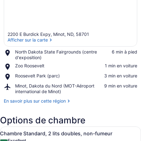
2200 E Burdick Expy, Minot, ND, 58701
Afficher sur la carte
Place,
North Dakota State Fairgrounds (centre
‪6 min à pied‬
North
d'exposition)
Afficher sur la carte
Dakota
Place,
Zoo Roosevelt
‪1 min en voiture‬
State
Zoo
Fairgrounds
Place,
Roosevelt Park (parc)
‪3 min en voiture‬
Roosevelt
(centre
Roosevelt
d'exposition)
Airport,
Minot, Dakota du Nord (MOT-Aéroport
‪9 min en voiture‬
Park
Minot,
international de Minot)
(parc)
Dakota
En savoir plus sur cette région
du
Nord
(MOT-
Options de chambre
Aéroport
international
Afficher
Une chambre d’hôtel avec deux lits,
de
4
Chambre Standard, 2 lits doubles, non-fumeur
toutes
Minot)
Excellent