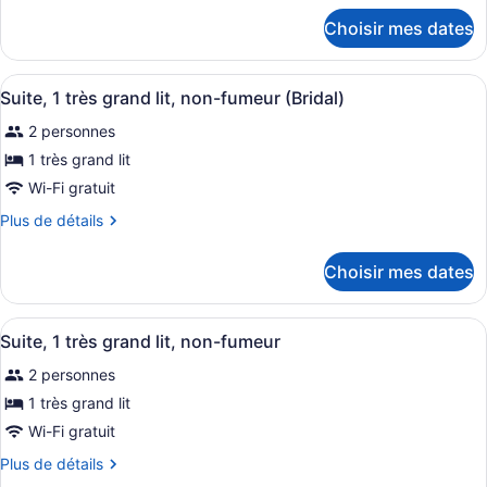
chambre :
détails
Chambre
Choisir mes dates
pour
exécutive,
Chambre
1
exécutive,
Afficher
Une chambre d’hôtel équipée d’un lit
1
1
Suite, 1 très grand lit, non-fumeur (Bridal)
très
toutes
très
grand
2 personnes
grand
les
lit,
lit,
photos
1 très grand lit
non-
non-
pour
Wi-Fi gratuit
fumeur
fumeur
ce
Plus
Plus de détails
type
de
de
détails
Choisir mes dates
pour
chambre :
Suite,
Suite,
1
Afficher
Une chambre d’hôtel équipée d’un bu
1
1
très
Suite, 1 très grand lit, non-fumeur
toutes
grand
très
2 personnes
lit,
les
grand
non-
photos
1 très grand lit
lit,
fumeur
pour
Wi-Fi gratuit
non-
(Bridal)
ce
fumeur
Plus
Plus de détails
type
(Bridal)
de