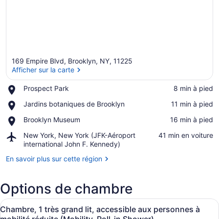
169 Empire Blvd, Brooklyn, NY, 11225
Afficher sur la carte
Place,
Prospect Park
‪8 min à pied‬
Prospect
Afficher sur la carte
Place,
Jardins botaniques de Brooklyn
‪11 min à pied‬
Park
Jardins
Place,
Brooklyn Museum
‪16 min à pied‬
botaniques
Brooklyn
de
Airport,
New York, New York (JFK-Aéroport
‪41 min en voiture‬
Museum
Brooklyn
New
international John F. Kennedy)
York,
En savoir plus sur cette région
New
York
(JFK-
Options de chambre
Aéroport
international
Afficher
Une chambre d’hôtel avec un grand l
John
7
Chambre, 1 très grand lit, accessible aux personnes à
toutes
F.