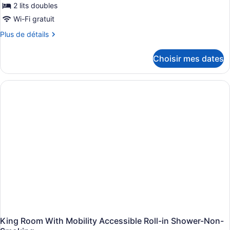
2 lits doubles
type
de
Wi-Fi gratuit
chambre :
Plus
Plus de détails
Chambre,
de
détails
2
Choisir mes dates
pour
lits
Chambre,
doubles,
2
lits
non-
doubles,
fumeur
non-
fumeur
King Room With Mobility Accessible Roll-in Shower-Non-