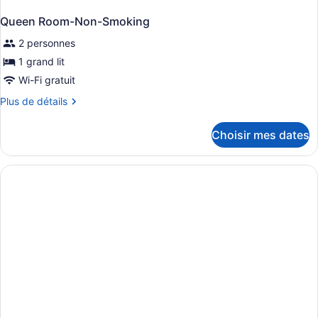
Queen Room-Non-Smoking
2 personnes
1 grand lit
Wi-Fi gratuit
Plus
Plus de détails
de
détails
Choisir mes dates
pour
Queen
Room-
Non-
Smoking