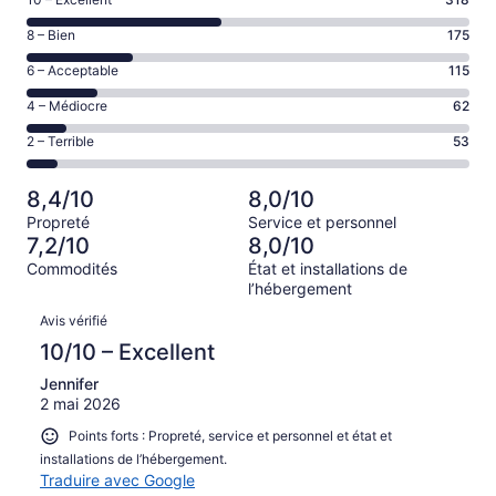
Note
de 10
Note
8 – Bien
175
–
de 8
Excellent,
Note
6 – Acceptable
115
–
d’après
de 6
Bien,
Note
4 – Médiocre
62
318 avis
–
d’après
de 4
sur 723.
Acceptable,
Note
2 – Terrible
53
175 avis
–
d’après
de 2
sur 723.
Médiocre,
115 avis
–
d’après
8,4/10
8,0/10
sur 723.
Terrible,
62 avis
Propreté
Service et personnel
d’après
sur 723.
7,2/10
8,0/10
53 avis
Commodités
État et installations de
sur 723.
l’hébergement
Avis
Avis vérifié
10/10 – Excellent
Jennifer
2 mai 2026
Points forts : Propreté, service et personnel et état et
installations de l’hébergement.
Traduire avec Google