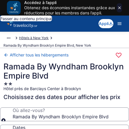
Accédez à l’appli
Obtenez des économies instantanées grâce aux
réductions pour les membres dans l’appli.
Passer au contenu principal
Appli
Hôtels à New York
Ramada By Wyndham Brooklyn Empire Blvd, New York
Afficher tous les hébergements
Ramada By Wyndham Brooklyn
Empire Blvd
Hébergement
Hôtel près de Barclays Center à Brooklyn
2.0 étoiles
Choisissez des dates pour afficher les prix
Où allez-vous?
Ramada By Wyndham Brooklyn Empire Blvd
Dates