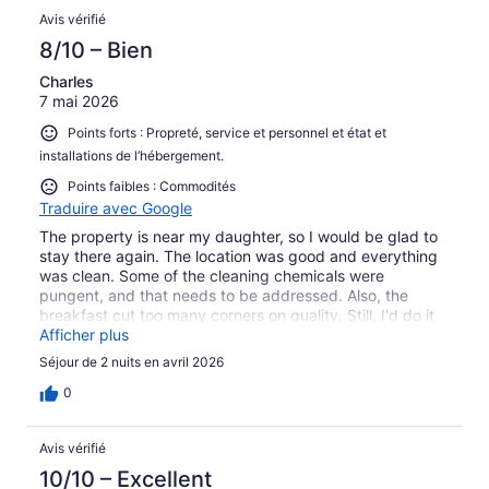
Avis vérifié
8/10 – Bien
Charles
7 mai 2026
Points forts : Propreté, service et personnel et état et
installations de l’hébergement.
Points faibles : Commodités
Traduire avec Google
The property is near my daughter, so I would be glad to
stay there again. The location was good and everything
was clean. Some of the cleaning chemicals were
pungent, and that needs to be addressed. Also, the
breakfast cut too many corners on quality. Still, I'd do it
again.
Afficher plus
Séjour de 2 nuits en avril 2026
0
Avis vérifié
10/10 – Excellent