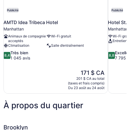
Publicité
Publicité
AMTD Idea Tribeca Hotel
Hotel St.
Manhattan
Manhattan
Animaux de compagnie
Wi-Fi gratuit
Wi-Fi gratu
acceptés
Entretien 
Climatisation
Salle d’entraînement
8.4
8.8
Très bien
Excelle
8,4
8,8
sur
sur
1 045 avis
7 795 a
10,
10,
Très
Excellent,
Le
171 $ CA
bien,
7 795 avis
prix
1 045 avis
201 $ CA au total
est
(taxes et frais compris)
de
Du 23 août au 24 août
171 $ CA
À propos du quartier
Brooklyn