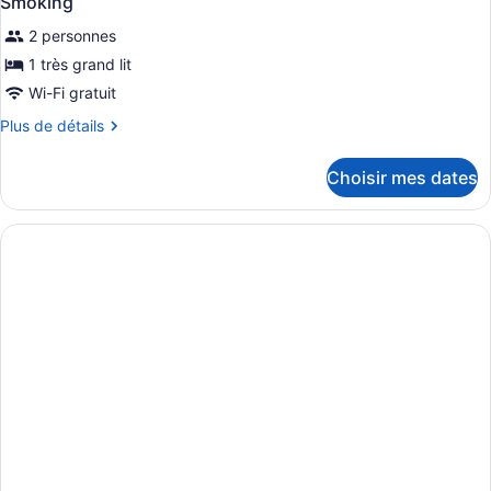
Smoking
2 personnes
1 très grand lit
Wi-Fi gratuit
Plus
Plus de détails
de
détails
Choisir mes dates
pour
King
Room
With
Mobility
Accessible
Roll-
in
Shower-
Non-
Smoking