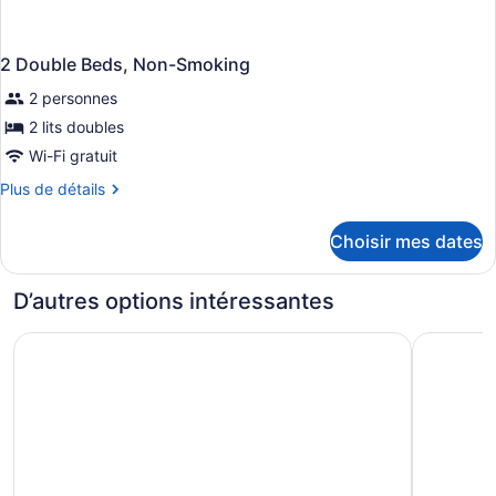
2 Double Beds, Non-Smoking
2 personnes
2 lits doubles
Wi-Fi gratuit
Plus
Plus de détails
de
détails
Choisir mes dates
pour
2
Double
D’autres options intéressantes
Beds,
Non-
AMTD Idea Tribeca Hotel
Hotel St.
Smoking