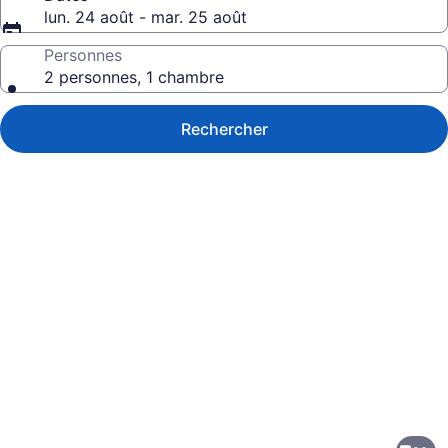
lun. 24 août - mar. 25 août
Personnes
2 personnes, 1 chambre
Rechercher
Galerie
de
photos
de