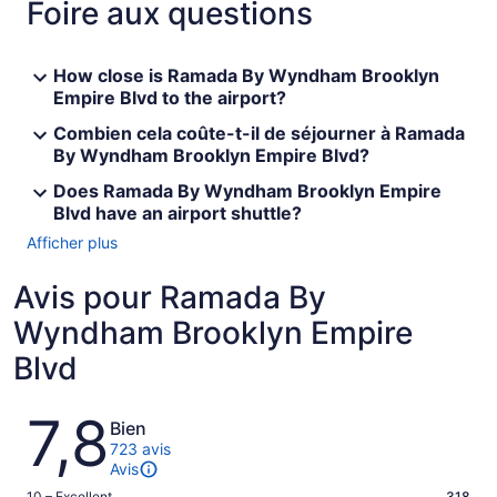
Foire aux questions
How close is Ramada By Wyndham Brooklyn
Empire Blvd to the airport?
Combien cela coûte-t-il de séjourner à Ramada
By Wyndham Brooklyn Empire Blvd?
Does Ramada By Wyndham Brooklyn Empire
Blvd have an airport shuttle?
Afficher plus
Avis pour Ramada By
Wyndham Brooklyn Empire
Blvd
Avis
7,8
Bien
723 avis
Avis
10 – Excellent
318