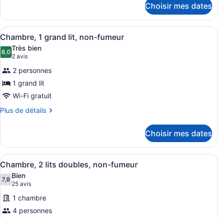
Roll-
Chambre,
in
Choisir mes dates
pour
in
Shower)
1
Chambre,
Shower)
très
1
Afficher
Une chambre d’hôtel avec un grand 
8
très
Chambre, 1 grand lit, non-fumeur
grand
toutes
grand
lit,
Très bien
lit,
les
8,0
8,0 sur 10
(2 avis)
2 avis
non-
non-
photos
fumeur
fumeur
2 personnes
pour
1 grand lit
ce
Wi-Fi gratuit
type
de
Plus
Plus de détails
de
chambre :
détails
Chambre,
Choisir mes dates
pour
1
Chambre,
grand
1
Afficher
Une chambre d’hôtel avec deux lits,
8
grand
Chambre, 2 lits doubles, non-fumeur
lit,
toutes
lit,
non-
Bien
non-
les
7,8
7,8 sur 10
(25 avis)
25 avis
fumeur
fumeur
photos
1 chambre
pour
4 personnes
ce