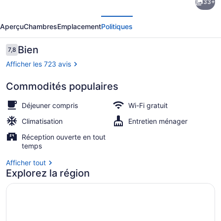
33+
l’hébergement
écédent
Suivant
Ramada
Aperçu
Chambres
Emplacement
Politiques
By
Wyndham
Avis
Bien
7,8
7,8 sur 10 –
Brooklyn
Afficher les 723 avis
Empire
Commodités populaires
Blvd
Extérieur
Déjeuner compris
Wi-Fi gratuit
Climatisation
Entretien ménager
Réception ouverte en tout
temps
Afficher tout
Explorez la région