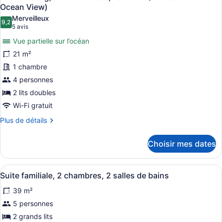
toutes
Room,
View)
Ocean View)
2nd
les
Merveilleux
Floor
9,2
photos
9,2 sur 10
(5 avis)
5 avis
(Partial
pour
Beach
Vue partielle sur l’océan
ce
View)
21 m²
type
1 chambre
de
4 personnes
chambre :
Port
2 lits doubles
Building,
Wi-Fi gratuit
2
Plus
Plus de détails
Double
de
détails
Beds,
Choisir mes dates
pour
1st
Port
Floor
Building,
Afficher
Une chambre d’hôtel compacte compr
(Limited
5
2
Suite familiale, 2 chambres, 2 salles de bains
toutes
Double
Partial
39 m²
Beds,
les
Ocean
1st
photos
5 personnes
View)
Floor
pour
2 grands lits
(Limited