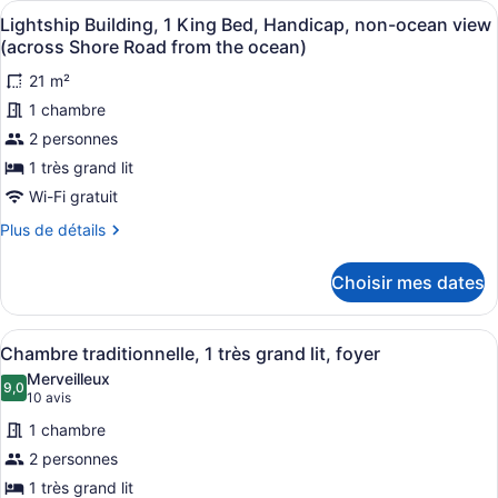
Afficher
Une chambre d’hôtel avec un grand 
6
2
Lightship Building, 1 King Bed, Handicap, non-ocean view
toutes
chambres
(across Shore Road from the ocean)
les
21 m²
photos
1 chambre
pour
ce
2 personnes
type
1 très grand lit
de
Wi-Fi gratuit
chambre :
Plus
Plus de détails
Lightship
de
Building,
détails
Choisir mes dates
pour
1
Lightship
King
Building,
Afficher
Une chambre d’hôtel avec un grand 
Bed,
5
1
Chambre traditionnelle, 1 très grand lit, foyer
toutes
Handicap,
King
Merveilleux
Bed,
les
9,0
non-
9,0 sur 10
(10 avis)
10 avis
Handicap,
photos
ocean
non-
1 chambre
pour
view
ocean
2 personnes
ce
(across
view
1 très grand lit
(across
type
Shore