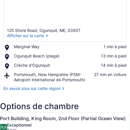
125 Shore Road, Ogunquit, ME, 03907
Afficher sur la carte
Place,
Marginal Way
‪1 min à pied‬
Marginal
Afficher sur la carte
Place,
Ogunquit Beach (plage)
‪13 min à pied‬
Way
Ogunquit
Place,
Crèche d'Ogunquit
‪14 min à pied‬
Beach
Crèche
(plage)
Airport,
Portsmouth, New Hampshire (PSM-
‪27 min en voiture‬
d'Ogunquit
Portsmouth,
Aéroport international de Portsmouth)
New
En savoir plus sur cette région
Hampshire
(PSM-
Aéroport
Options de chambre
international
de
Afficher
Une chambre d’hôtel comprenant un 
Portsmouth)
6
Port Building, King Room, 2nd Floor (Partial Ocean View)
toutes
Exceptionnel
les
9,8
9,8 sur 10
9 avis