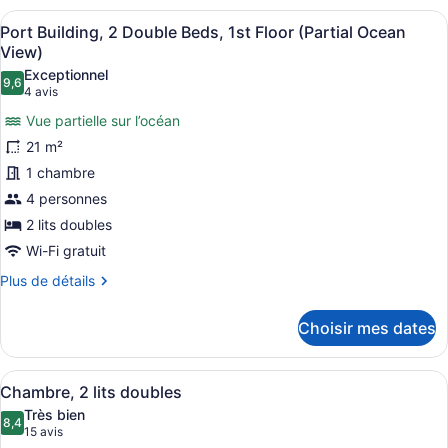
personne
double
Afficher
Une chambre d’hôtel avec deux lits,
7
pour
Port Building, 2 Double Beds, 1st Floor (Partial Ocean
toutes
1
View)
personne
les
Exceptionnel
9,6
photos
9,6 sur 10
(4 avis)
4 avis
pour
Vue partielle sur l’océan
ce
21 m²
type
1 chambre
de
4 personnes
chambre :
Port
2 lits doubles
Building,
Wi-Fi gratuit
2
Plus
Plus de détails
Double
de
détails
Beds,
Choisir mes dates
pour
1st
Port
Floor
Building,
Afficher
Literie de qualité, coffre-fort pour
(Partial
10
2
Chambre, 2 lits doubles
toutes
Double
Ocean
Très bien
Beds,
les
8,4
8,4 sur 10
View)
(15 avis)
15 avis
1st