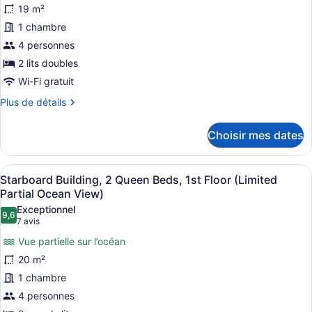
photos
Floor
19 m²
pour
(Partial
1 chambre
ce
Ocean
4 personnes
View)
type
de
2 lits doubles
chambre :
Wi-Fi gratuit
Chambre,
Plus
Plus de détails
2
de
détails
lits
Choisir mes dates
pour
doubles
Chambre,
2
Afficher
Literie de qualité, coffre-fort pour
5
lits
Starboard Building, 2 Queen Beds, 1st Floor (Limited
toutes
doubles
Partial Ocean View)
les
Exceptionnel
9,6
photos
9,6 sur 10
(7 avis)
7 avis
pour
Vue partielle sur l’océan
ce
20 m²
type
1 chambre
de
4 personnes
chambre :