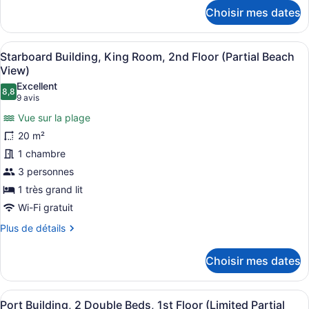
détails
Beds,
Choisir mes dates
pour
2nd
Starboard
Floor
Building,
Afficher
Une chambre d’hôtel avec un lit, un
(Partial
7
2
Starboard Building, King Room, 2nd Floor (Partial Beach
toutes
Queen
Ocean
View)
Beds,
les
View)
Excellent
2nd
8,8
photos
8,8 sur 10
(9 avis)
9 avis
Floor
pour
(Partial
Vue sur la plage
ce
Ocean
20 m²
View)
type
1 chambre
de
3 personnes
chambre :
Starboard
1 très grand lit
Building,
Wi-Fi gratuit
King
Plus
Plus de détails
Room,
de
détails
2nd
Choisir mes dates
pour
Floor
Starboard
(Partial
Building,
Afficher
Une chambre d’hôtel avec deux lits
Beach
7
King
Port Building, 2 Double Beds, 1st Floor (Limited Partial