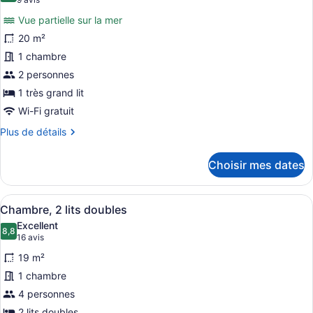
(9 avis)
photos
Vue partielle sur la mer
pour
20 m²
ce
1 chambre
type
de
2 personnes
chambre :
1 très grand lit
Port
Wi-Fi gratuit
Building,
Plus
Plus de détails
King
de
Room,
détails
Choisir mes dates
pour
2nd
Port
Floor
Building,
Afficher
Literie de qualité, coffre-fort pour
(Partial
7
King
Chambre, 2 lits doubles
toutes
Ocean
Room,
Excellent
2nd
les
8,8
View)
8,8 sur 10
(16 avis)
16 avis
Floor
photos
(Partial
19 m²
pour
Ocean
1 chambre
ce
View)
4 personnes
type
2 lits doubles