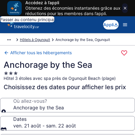
Accédez à l’appli
Obtenez des économies instantanées grâce aux
réductions pour les membres dans l’appli.
Passer au contenu principal
Appli
Hôtels à Ogunquit
Anchorage by the Sea, Ogunquit
Afficher tous les hébergements
Anchorage by the Sea
Hébergement
Hôtel 3 étoiles avec spa près de Ogunquit Beach (plage)
3.0 étoiles
Choisissez des dates pour afficher les prix
Où allez-vous?
Anchorage by the Sea
Dates
ven. 21 août - sam. 22 août