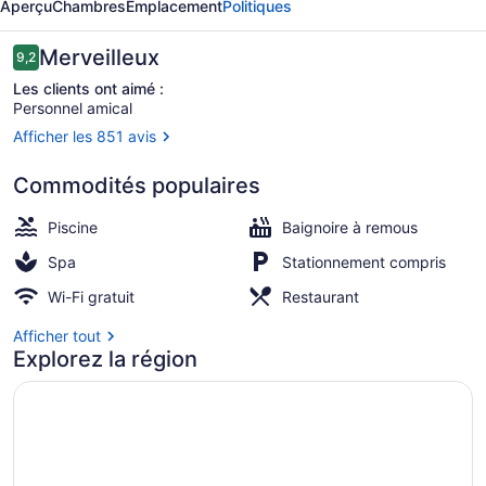
Aperçu
Chambres
Emplacement
Politiques
by
the
Avis
Merveilleux
9,2
9,2 sur 10 –
Sea
Les clients ont aimé :
Personnel amical
Afficher les 851 avis
Déjeuner, dîner, souper et brunch s
Commodités populaires
Piscine
Baignoire à remous
Spa
Stationnement compris
Wi-Fi gratuit
Restaurant
Afficher tout
Explorez la région