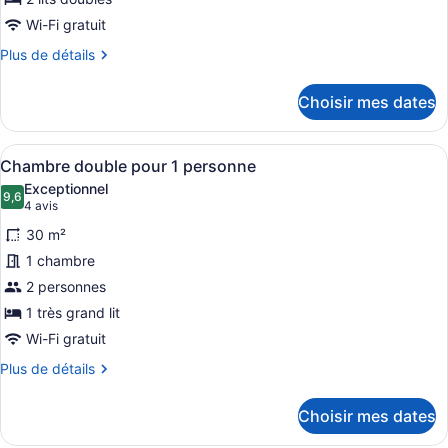
de
chambre :
Wi-Fi gratuit
Chambre,
Plus
Plus de détails
2
de
détails
lits
Choisir mes dates
pour
doubles
Chambre,
2
Afficher
Une chambre d’hôtel avec un grand 
5
lits
Chambre double pour 1 personne
toutes
doubles
Exceptionnel
les
9,6
9,6 sur 10
(4 avis)
4 avis
photos
30 m²
pour
1 chambre
ce
2 personnes
type
de
1 très grand lit
chambre :
Wi-Fi gratuit
Chambre
Plus
Plus de détails
double
de
détails
pour
Choisir mes dates
pour
1
Chambre