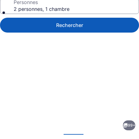
Personnes
2 personnes, 1 chambre
Rechercher
Galerie
de
photos
de
99+
l’hébergement
écédent
Suivant
Anchorage