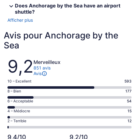
Does Anchorage by the Sea have an airport
shuttle?
Afficher plus
Avis pour Anchorage by the
Sea
Avis
9,2
Merveilleux
851 avis
Avis
Note
10 – Excellent
593
de 10
Note
8 – Bien
177
–
de 8
Excellent,
Note
6 – Acceptable
54
–
d’après
de 6
Bien,
Note
4 – Médiocre
15
593 avis
–
d’après
de 4
sur 851.
Acceptable,
Note
2 – Terrible
12
177 avis
–
d’après
de 2
sur 851.
Médiocre,
54 avis
–
d’après
9,4/10
9,2/10
sur 851.