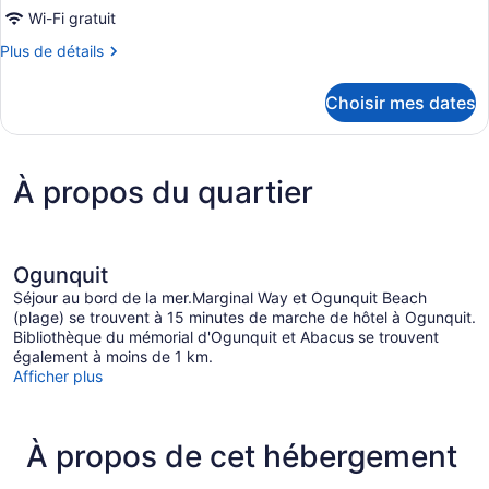
Shore
de
Wi-Fi gratuit
Road
Road
chambre :
from
from
Plus
Plus de détails
Chambre
the
de
the
ocean)
détails
traditionnelle,
ocean)
Choisir mes dates
pour
1
Chambre
très
traditionnelle,
1
grand
À propos du quartier
très
lit,
grand
foyer
lit,
foyer
Ogunquit
Séjour au bord de la mer.Marginal Way et Ogunquit Beach
(plage) se trouvent à 15 minutes de marche de hôtel à Ogunquit.
Bibliothèque du mémorial d'Ogunquit et Abacus se trouvent
également à moins de 1 km.
Afficher plus
À propos de cet hébergement