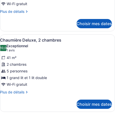
ce
Partial
Wi-Fi gratuit
Ocean
type
Plus
Plus de détails
View)
de
de
chambre :
détails
Choisir mes dates
pour
Suite
Suite
familiale,
familiale,
Afficher
Literie de qualité, coffre-fort pour
2
5
2
Chaumière Deluxe, 2 chambres
toutes
chambres,
chambres,
Exceptionnel
2
les
10,0
2
10,0 sur 10
(1 avis)
1 avis
salles
photos
salles
de
41 m²
pour
de
bains
2 chambres
ce
bains
5 personnes
type
de
1 grand lit et 1 lit double
chambre :
Wi-Fi gratuit
Chaumière
Plus
Plus de détails
Deluxe,
de
détails
2
Choisir mes dates
pour
chambres
Chaumière
Deluxe,