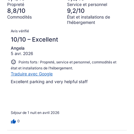
Terrible,
15 avis
Propreté
Service et personnel
d’après
sur 851.
8,8/10
9,2/10
12 avis
Commodités
État et installations de
sur 851.
l’hébergement
Avis
Avis vérifié
10/10 – Excellent
Angela
5 avr. 2026
Points forts : Propreté, service et personnel, commodités et
état et installations de l’hébergement.
Traduire avec Google
Excellent parking and very helpful staff
Séjour de 1 nuit en avril 2026
0