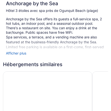
Anchorage by the Sea
Hôtel 3 étoiles avec spa près de Ogunquit Beach (plage)
Anchorage by the Sea offers its guests a full-service spa, 2
hot tubs, an indoor pool, and a seasonal outdoor pool.
There's a restaurant on site. You can enjoy a drink at the
bar/lounge. Public spaces have free WiFi.
Spa services, a terrace, and a vending machine are also
featured at the business-friendly Anchorage by the Sea.
Limited free parking is available on a first-come, first-served
basis.
Afficher plus
This 3-star Ogunquit hotel is smoke free.
Hébergements similaires
239 guestrooms or units
The Meadowmere Resort
Driftaway
9 buildings
Poolside lounge chairs
Umbrellas for the pool
Conference space
Breakfast available (surcharge)
Coffee in lobby