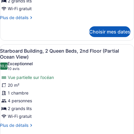
Starboard
2 grands lits
Building,
Wi-Fi gratuit
2
Plus
Plus de détails
Queen
de
détails
Beds,
Choisir mes dates
pour
1st
Starboard
Floor
Building,
Afficher
Literie de qualité, coffre-fort pour
(Limited
5
2
Starboard Building, 2 Queen Beds, 2nd Floor (Partial
toutes
Queen
Partial
Ocean View)
Beds,
les
Ocean
Exceptionnel
1st
10,0
photos
10,0 sur 10
(10 avis)
10 avis
View)
Floor
pour
(Limited
Vue partielle sur l’océan
ce
Partial
20 m²
Ocean
type
View)
1 chambre
de
4 personnes
chambre :
Starboard
2 grands lits
Building,
Wi-Fi gratuit
2
Plus
Plus de détails
Queen
de