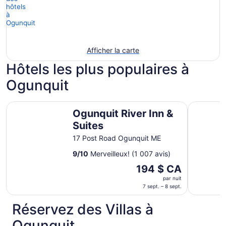
Afficher la carte
Hôtels les plus populaires à
Ogunquit
Ogunquit River Inn & Suites
Ogunquit 
Ogunquit River Inn &
Suites
17 Post Road Ogunquit ME
9
/
10
Merveilleux! (1 007 avis)
Le
194 $ CA
prix
par nuit
est
7 sept. – 8 sept.
de 194 $ CA
Réservez des Villas à
par
nuit
Ogunquit