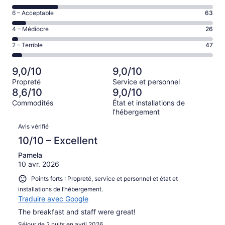
–
de 8
Excellent,
Note
6 – Acceptable
63
–
d’après
de 6
Bien,
Note
4 – Médiocre
26
558 avis
–
d’après
de 4
sur 900.
Acceptable,
Note
2 – Terrible
47
206 avis
–
d’après
de 2
sur 900.
Médiocre,
63 avis
–
d’après
9,0/10
9,0/10
sur 900.
Terrible,
26 avis
Propreté
Service et personnel
d’après
sur 900.
8,6/10
9,0/10
47 avis
Commodités
État et installations de
sur 900.
l’hébergement
Avis
Avis vérifié
10/10 – Excellent
Pamela
10 avr. 2026
Points forts : Propreté, service et personnel et état et
installations de l’hébergement.
Traduire avec Google
The breakfast and staff were great!
Séjour de 2 nuits en avril 2026