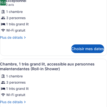
Exceptionnel
les
10,0
10,0 sur 10
(2 avis)
2 avis
photos
1 chambre
pour
3 personnes
ce
1 très grand lit
type
de
Wi-Fi gratuit
chambre :
Plus
Plus de détails
Chambre,
de
détails
1
Choisir mes dates
pour
très
Chambre,
grand
1
Afficher
Une chambre d’hôtel avec un grand 
7
très
lit
Chambre, 1 très grand lit, accessible aux personnes
toutes
grand
malentendantes (Roll-in Shower)
lit
les
1 chambre
photos
3 personnes
pour
ce
1 très grand lit
type
Wi-Fi gratuit
de
Plus
Plus de détails
chambre :
de