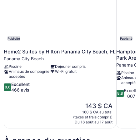
Publicité
Publicité
Home2 Suites by Hilton Panama City Beach, FL
Hampton I
Park Area
Panama City Beach
Panama Cit
Piscine
Déjeuner compris
Animaux de compagnie
Wi-Fi gratuit
Piscine
acceptés
Animaux d
acceptés
8.6
Excellent
8,6
sur
466 avis
8.8
Excelle
8,8
10,
sur
1 007 a
Excellent,
10,
Le
143 $ CA
466 avis
Excellent,
prix
160 $ CA au total
1 007 avis
est
(taxes et frais compris)
de
Du 16 août au 17 août
143 $ CA