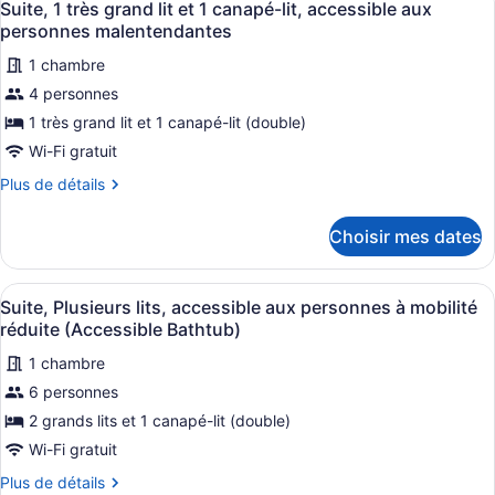
grand
6
très
Suite, 1 très grand lit et 1 canapé-lit, accessible aux
toutes
grand
lit,
personnes malentendantes
lit,
les
accessible
accessible
1 chambre
photos
aux
aux
4 personnes
pour
personnes
personnes
ce
1 très grand lit et 1 canapé-lit (double)
à
à
mobilité
type
Wi-Fi gratuit
mobilité
réduite
de
réduite
(Roll-
Plus
Plus de détails
chambre :
(Roll-
in
de
Suite,
Shower)
détails
in
Choisir mes dates
pour
1
Shower)
Suite,
très
1
Afficher
Une chambre d’hôtel avec deux lits,
grand
4
très
Suite, Plusieurs lits, accessible aux personnes à mobilité
toutes
grand
lit
réduite (Accessible Bathtub)
lit
les
et
et
1 chambre
photos
1
1
6 personnes
pour
canapé-
canapé-
ce
2 grands lits et 1 canapé-lit (double)
lit,
lit,
accessible
type
Wi-Fi gratuit
accessible
aux
de
aux
personnes
Plus
Plus de détails