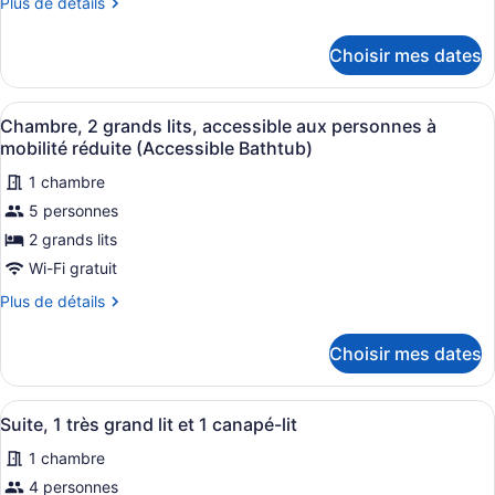
Plus
Plus de détails
chambre :
de
Chambre,
détails
Choisir mes dates
pour
2
Chambre,
grands
2
Afficher
Une chambre d’hôtel avec deux lits
lits,
7
grands
Chambre, 2 grands lits, accessible aux personnes à
toutes
lits,
accessible
mobilité réduite (Accessible Bathtub)
accessible
les
aux
aux
1 chambre
photos
personnes
personnes
5 personnes
pour
malentendantes
malentendantes
ce
2 grands lits
(Roll-
(Roll-
in
type
Wi-Fi gratuit
in
Shower)
de
Shower)
Plus
Plus de détails
chambre :
de
Chambre,
détails
Choisir mes dates
pour
2
Chambre,
grands
2
Afficher
Une chambre d’hôtel avec un canapé
lits,
6
grands
Suite, 1 très grand lit et 1 canapé-lit
toutes
lits,
accessible
1 chambre
accessible
les
aux
aux
photos
4 personnes
personnes