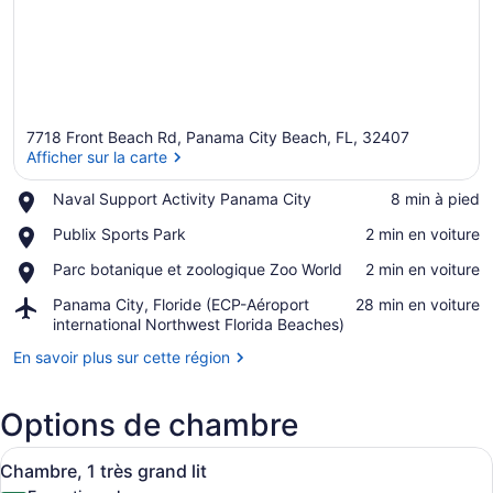
7718 Front Beach Rd, Panama City Beach, FL, 32407
Afficher sur la carte
Place,
Naval Support Activity Panama City
‪8 min à pied‬
Naval
Afficher sur la carte
Place,
Publix Sports Park
‪2 min en voiture‬
Support
Publix
Activity
Place,
Parc botanique et zoologique Zoo World
‪2 min en voiture‬
Sports
Panama
Parc
Park
City
Airport,
Panama City, Floride (ECP-Aéroport
‪28 min en voiture‬
botanique
Panama
international Northwest Florida Beaches)
et
City,
zoologique
En savoir plus sur cette région
Floride
Zoo
(ECP-
World
Aéroport
Options de chambre
international
Northwest
Afficher
Une chambre d’hôtel avec un grand 
Florida
7
Chambre, 1 très grand lit
toutes
Beaches)