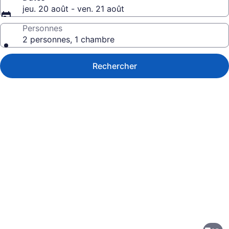
jeu. 20 août - ven. 21 août
Personnes
2 personnes, 1 chambre
Rechercher
Galerie
de
photos
de