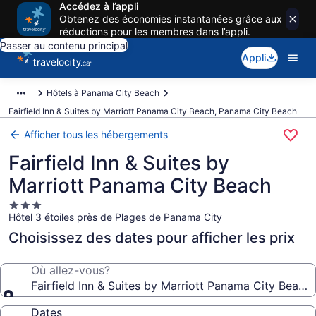
Accédez à l’appli
Obtenez des économies instantanées grâce aux
réductions pour les membres dans l’appli.
Passer au contenu principal
Appli
Hôtels à Panama City Beach
Fairfield Inn & Suites by Marriott Panama City Beach, Panama City Beach
Afficher tous les hébergements
Fairfield Inn & Suites by
Marriott Panama City Beach
Hébergement
Hôtel 3 étoiles près de Plages de Panama City
3.0 étoiles
Choisissez des dates pour afficher les prix
Où allez-vous?
Fairfield Inn & Suites by Marriott Panama City Beach
Dates