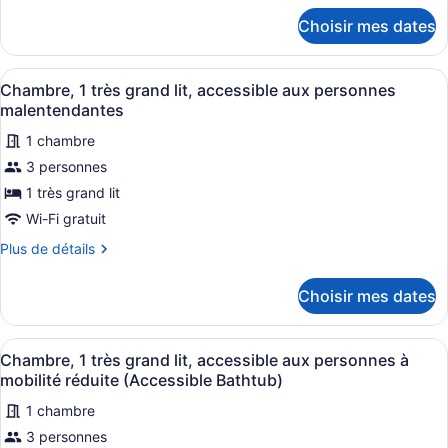
Chambre,
détails
Choisir mes dates
pour
1
Chambre,
très
1
Afficher
Une chambre d’hôtel avec un grand 
grand
7
très
Chambre, 1 très grand lit, accessible aux personnes
toutes
grand
lit,
malentendantes
lit,
les
accessible
accessible
1 chambre
photos
aux
aux
3 personnes
pour
personnes
personnes
ce
1 très grand lit
malentendantes
malentendantes
(Roll-
type
Wi-Fi gratuit
(Roll-
in
de
in
Shower)
Plus
Plus de détails
chambre :
Shower)
de
Chambre,
détails
Choisir mes dates
pour
1
Chambre,
très
1
Afficher
Une chambre d’hôtel avec un grand 
grand
7
très
Chambre, 1 très grand lit, accessible aux personnes à
toutes
grand
lit,
mobilité réduite (Accessible Bathtub)
lit,
les
accessible
accessible
1 chambre
photos
aux
aux
3 personnes
pour
personnes
personnes