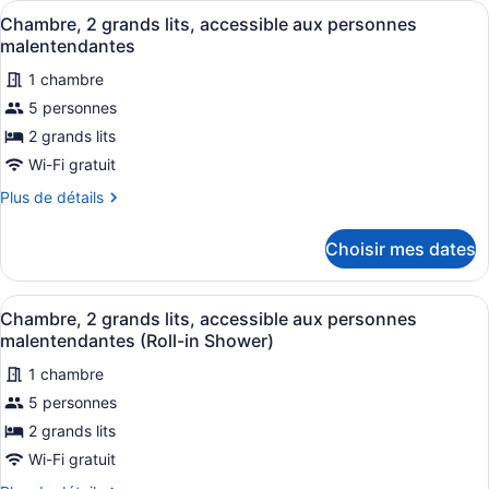
Afficher
Une chambre d’hôtel avec deux lits
7
grands
Chambre, 2 grands lits, accessible aux personnes
toutes
lits
malentendantes
les
1 chambre
photos
5 personnes
pour
ce
2 grands lits
type
Wi-Fi gratuit
de
Plus
Plus de détails
chambre :
de
Chambre,
détails
Choisir mes dates
pour
2
Chambre,
grands
2
Afficher
Une chambre d’hôtel avec deux lits
lits,
7
grands
Chambre, 2 grands lits, accessible aux personnes
toutes
lits,
accessible
malentendantes (Roll-in Shower)
accessible
les
aux
aux
1 chambre
photos
personnes
personnes
5 personnes
pour
malentendantes
malentendantes
ce
2 grands lits
type
Wi-Fi gratuit
de