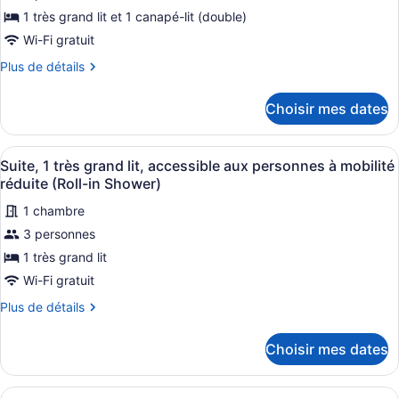
personnes
pour
1 très grand lit et 1 canapé-lit (double)
à
à
ce
mobilité
mobilité
Wi-Fi gratuit
réduite
type
réduite
Plus
Plus de détails
(Accessible
de
(Accessible
de
Bathtub)
chambre :
détails
Bathtub)
Choisir mes dates
pour
Suite,
Suite,
1
1
Afficher
Une chambre d’hôtel avec un canapé
très
6
très
Suite, 1 très grand lit, accessible aux personnes à mobilité
toutes
grand
grand
réduite (Roll-in Shower)
lit
les
lit
et
1 chambre
photos
et
1
3 personnes
pour
1
canapé-
ce
1 très grand lit
canapé-
lit
type
lit
Wi-Fi gratuit
de
Plus
Plus de détails
chambre :
de
Suite,
détails
Choisir mes dates
pour
1
Suite,
très
1
Afficher
Une chambre d’hôtel avec un canapé