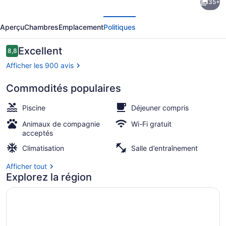
35+
l’hébergement
écédent
Suivant
Fairfield
Aperçu
Chambres
Emplacement
Politiques
Inn
&
Avis
Excellent
8,8
8,8 sur 10 –
Suites
Afficher les 900 avis
by
Commodités populaires
Marriott
Façade de l’hébergement
Panama
Piscine
Déjeuner compris
City
Animaux de compagnie
Wi-Fi gratuit
acceptés
Beach
Climatisation
Salle d’entraînement
Afficher tout
Explorez la région