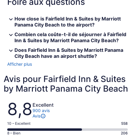
Foire aux questions
How close is Fairfield Inn & Suites by Marriott
Panama City Beach to the airport?
Combien cela coûte-t-il de séjourner à Fairfield
Inn & Suites by Marriott Panama City Beach?
Does Fairfield Inn & Suites by Marriott Panama
City Beach have an airport shuttle?
Afficher plus
Avis pour Fairfield Inn & Suites
by Marriott Panama City Beach
Avis
8,8
Excellent
900 avis
Avis
Note
10 – Excellent
558
de 10
Note
8 – Bien
206