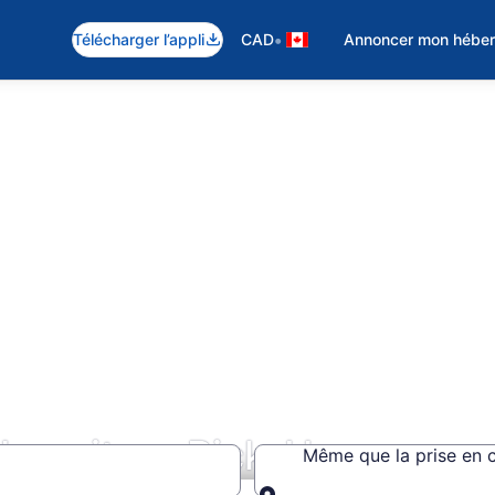
•
Télécharger l’appli
CAD
Annoncer mon hébe
de voiture Pick-Up
Même que la prise en 