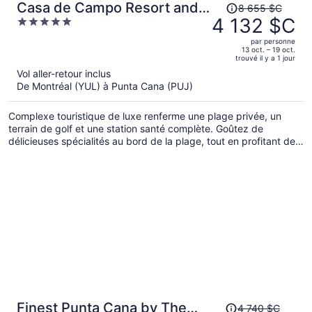
Le
Casa de Campo Resort and
8 655 $C
prix
4 132 $C
5
Villas
était
out
par personne
de 8 655 $C,
of
13 oct. – 19 oct.
trouvé il y a 1 jour
il
5
Vol aller-retour inclus
est
De Montréal (YUL) à Punta Cana (PUJ)
maintenant
de 4 132 $C
Complexe touristique de luxe renferme une plage privée, un
par
terrain de golf et une station santé complète. Goûtez de
personne.
délicieuses spécialités au bord de la plage, tout en profitant des
cabanas gratuites et des chaises longues. Le divertissement est
au rendez-vous avec un club pour les enfants (supplément) et
un terrain de jeu. De plus, une buanderie se trouve sur place.
Le
Finest Punta Cana by The
4 740 $C