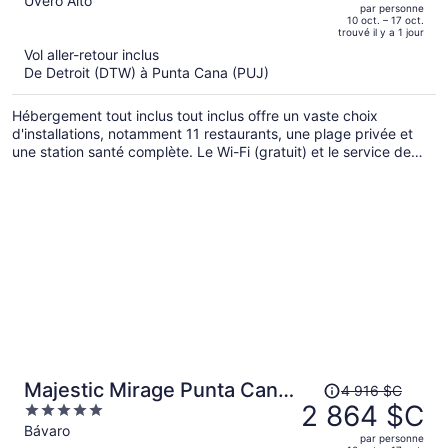
out
Uvero Alto
par personne
de 4 486 $C,
of
10 oct. – 17 oct.
trouvé il y a 1 jour
il
5
Vol aller-retour inclus
est
De Detroit (DTW) à Punta Cana (PUJ)
maintenant
de 2 564 $C
Hébergement tout inclus tout inclus offre un vaste choix
par
d'installations, notamment 11 restaurants, une plage privée et
personne.
une station santé complète. Le Wi-Fi (gratuit) et le service de
navette aéroportuaire aller-retour seront très appréciés par les
personnes en déplacement pour affaires. L'établissement
dispose de 4 piscines extérieures et le stationnement libre-
service est gratuit.
Le
Majestic Mirage Punta Cana,
4 916 $C
prix
2 864 $C
5
All Suite Resort - All
était
out
Bávaro
Inclusive
par personne
de 4 916 $C,