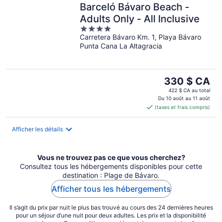
Barceló Bávaro Beach -
Adults Only - All Inclusive
4
Carretera Bávaro Km. 1, Playa Bávaro
out
Punta Cana La Altagracia
of
5
Le
330 $ CA
prix
422 $ CA au total
est
Du 10 août au 11 août
(taxes et frais compris)
de 330 $ CA
par
nuit
Afficher les détails
Vous ne trouvez pas ce que vous cherchez?
Consultez tous les hébergements disponibles pour cette
destination : Plage de Bávaro.
Afficher tous les hébergements
Il s’agit du prix par nuit le plus bas trouvé au cours des 24 dernières heures
pour un séjour d’une nuit pour deux adultes. Les prix et la disponibilité