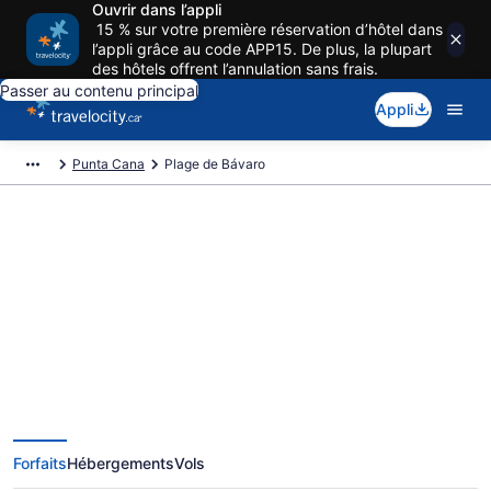
Ouvrir dans l’appli
15 % sur votre première réservation d’hôtel dans
l’appli grâce au code APP15. De plus, la plupart
des hôtels offrent l’annulation sans frais.
Passer au contenu principal
Appli
Punta Cana
Plage de Bávaro
Réservez des voyages à Plage de
Bávaro
Forfaits
Hébergements
Vols