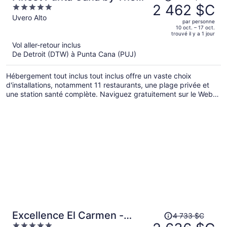
prix
2 462 $C
5
Excellence Collection - All
était
out
Uvero Alto
Inclusive
par personne
de 4 740 $C,
of
10 oct. – 17 oct.
trouvé il y a 1 jour
il
5
Vol aller-retour inclus
est
De Detroit (DTW) à Punta Cana (PUJ)
maintenant
de 2 462 $C
Hébergement tout inclus tout inclus offre un vaste choix
par
d'installations, notamment 11 restaurants, une plage privée et
personne.
une station santé complète. Naviguez gratuitement sur le Web
grâce à le Wi-Fi et prenez un verre dans un des 17 bars-salons.
Le service de voiturier est également gratuit. Profitez d'une
piscine extérieure et du bar dans la piscine. L'établissement
offre également un casse-croûte/une charcuterie.
Le
Excellence El Carmen -
4 733 $C
prix
5