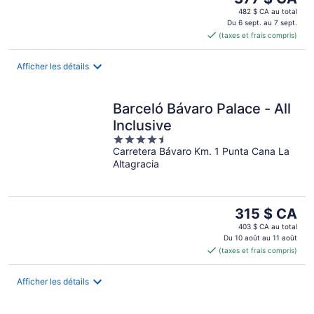
prix
482 $ CA au total
est
Du 6 sept. au 7 sept.
(taxes et frais compris)
de 377 $ CA
par
nuit
Afficher les détails
Barceló Bávaro Palace - All
Inclusive
4.5
Carretera Bávaro Km. 1 Punta Cana La
out
Altagracia
of
5
Le
315 $ CA
prix
403 $ CA au total
est
Du 10 août au 11 août
(taxes et frais compris)
de 315 $ CA
par
nuit
Afficher les détails