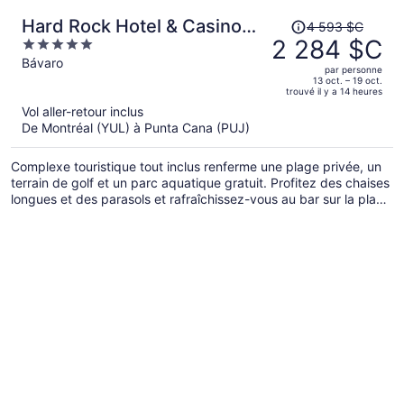
Le
Hard Rock Hotel & Casino
4 593 $C
prix
2 284 $C
5
Punta Cana an All-Inclusive
était
out
Bávaro
Resort
par personne
de 4 593 $C,
of
13 oct. – 19 oct.
trouvé il y a 14 heures
il
5
Vol aller-retour inclus
est
De Montréal (YUL) à Punta Cana (PUJ)
maintenant
de 2 284 $C
Complexe touristique tout inclus renferme une plage privée, un
par
terrain de golf et un parc aquatique gratuit. Profitez des chaises
personne.
longues et des parasols et rafraîchissez-vous au bar sur la plage
de l'établissement. Le divertissement est au rendez-vous avec
un parcours aquatique et un club pour enfants gratuit. De plus,
une buanderie se trouve sur place.