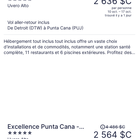
2 636 $C
Adults Only All Inclusive
était
out
Uvero Alto
par personne
de 4 733 $C,
of
10 oct. – 17 oct.
trouvé il y a 1 jour
il
5
Vol aller-retour inclus
est
De Detroit (DTW) à Punta Cana (PUJ)
maintenant
de 2 636 $C
Hébergement tout inclus tout inclus offre un vaste choix
par
d'installations et de commodités, notamment une station santé
personne.
complète, 11 restaurants et 6 piscines extérieures. Profitez des
chaises longues et des parasols et rafraîchissez-vous au bar sur
la plage de l'établissement. Naviguez gratuitement sur le Web
grâce à le Wi-Fi et prenez un verre dans un des 4 bars attenants
à la piscine. Le service de voiturier est également gratuit.
Le
Excellence Punta Cana -
4 486 $C
prix
2 564 $C
5
Adults Only All Inclusive
était