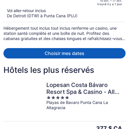
of
10 oct. – 17 oct.
trouvé il y a 1 jour
il
5
Vol aller-retour inclus
est
De Detroit (DTW) à Punta Cana (PUJ)
maintenant
de 2 864 $C
Hébergement tout inclus tout inclus renferme un casino, une
par
station santé complète et une boîte de nuit. Profitez des
personne.
cabanas gratuites et des chaises longues et rafraîchissez-vous
au bar sur la plage de l'établissement. Le divertissement est au
rendez-vous avec un club pour enfants gratuit et une piscine
Choisir mes dates
pour enfants. De plus, une buanderie se trouve sur place.
Hôtels les plus réservés
Lopesan Costa Bávaro
Resort Spa & Casino - All
5
Inclusive
Playas de Bavaro Punta Cana La
out
Altagracia
of
5
Le
377 $ CA