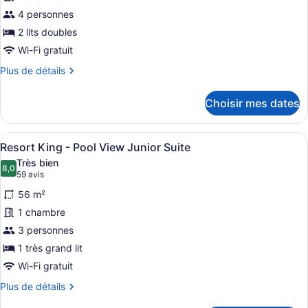
type
de
4 personnes
chambre :
2 lits doubles
Resort
Wi-Fi gratuit
Queen
Plus
Plus de détails
-
de
Tropical
détails
Choisir mes dates
pour
Junior
Resort
Suite
Queen
Afficher
Une chambre d’hôtel moderne dotée d
5
-
Resort King - Pool View Junior Suite
toutes
Tropical
Très bien
Junior
les
8,0
8,0 sur 10
(59 avis)
59 avis
Suite
photos
56 m²
pour
1 chambre
ce
3 personnes
type
de
1 très grand lit
chambre :
Wi-Fi gratuit
Resort
Plus
Plus de détails
King
de