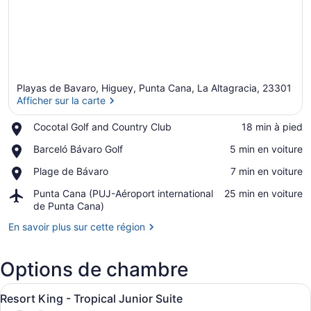
Playas de Bavaro, Higuey, Punta Cana, La Altagracia, 23301
Afficher sur la carte
Place,
Cocotal Golf and Country Club
‪18 min à pied‬
Cocotal
Afficher sur la carte
Place,
Barceló Bávaro Golf
‪5 min en voiture‬
Golf
Barceló
and
Place,
Plage de Bávaro
‪7 min en voiture‬
Bávaro
Country
Plage
Golf
Club
Airport,
Punta Cana (PUJ-Aéroport international
‪25 min en voiture‬
de
Punta
de Punta Cana)
Bávaro
Cana
En savoir plus sur cette région
(PUJ-
Aéroport
international
Options de chambre
de
Punta
Afficher
Resort King - Tropical Junior Suite 
Cana)
6
Resort King - Tropical Junior Suite
toutes