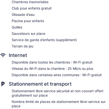
Chambres insonorisées
Tour and ticket information
Club pour enfants gratuit
Wedding services available
Glissade d’eau
Game room or arcade
Piscine pour enfants
Pool or billiards table
Quilles
Terrace
Sauveteurs sur place
Garden
Service de garde d’enfants (supplément)
Gift shop
Terrain de jeu
Beauty salon
Newspapers for purchase
Internet
ATM
Disponible dans toutes les chambres : Wi-Fi gratuit
Onsite shopping
Vitesse du Wi-Fi dans la chambre : 25 Mb/s ou plus
Elevator
Disponible dans certaines aires communes : Wi-Fi gratuit
No smoking on site
Stationnement et transport
Coffee shop
Stationnement libre-service sécurisé et non couvert offert
Bar by the pool
gratuitement sur place
Lopesan Costa Bávaro Resort Spa & Casino - All Inclusive
Nombre limité de places de stationnement libre-service sur
possède 644 climatisées dotées de : minibar contenant
place