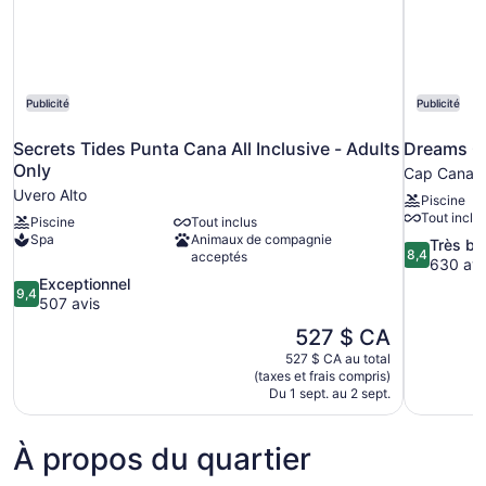
Publicité
Publicité
Secrets Tides Punta Cana All Inclusive - Adults
Dreams Ca
Only
Cap Cana
Uvero Alto
Piscine
Tout inclu
Piscine
Tout inclus
Spa
Animaux de compagnie
8.4
Très bi
8,4
acceptés
sur
630 avi
9.4
10,
Exceptionnel
9,4
sur
Très
507 avis
10,
bien,
Le
527 $ CA
Exceptionnel,
630 avis
prix
527 $ CA au total
507 avis
est
(taxes et frais compris)
de
Du 1 sept. au 2 sept.
527 $ CA
À propos du quartier