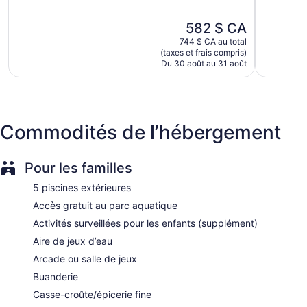
Bavaro
Inclusive
5,
5,
Built in 2019
Punta
Très
Très
Le
582 $ CA
Cana
bien,
bien,
Buffet breakfast (free)
prix
744 $ CA au total
594 avis
86 avis
est
Deli
(taxes et frais compris)
de
Du 30 août au 31 août
Kid's club (free)
582 $ CA
Supervised childcare (surcharge)
Childcare (surcharge)
Beach lounge chairs
Commodités de l’hébergement
Towels for the beach
Umbrellas for the beach
Pour les familles
Poolside lounge chairs
5 piscines extérieures
Umbrellas for the pool
Accès gratuit au parc aquatique
Dry cleaning
Activités surveillées pour les enfants (supplément)
Self-service laundry
Aire de jeux d’eau
Front desk (24 hours)
Arcade ou salle de jeux
Staff is multilingual
Buanderie
Storage area for luggage
Casse-croûte/épicerie fine
Front-desk safe