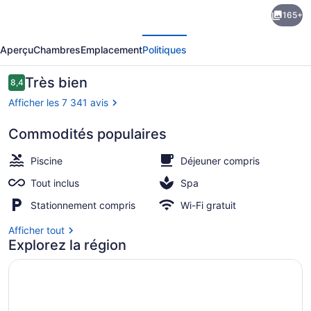
de
165+
l’hébergement
écédent
Suivant
Lopesan
Aperçu
Chambres
Emplacement
Politiques
Costa
Bávaro
Avis
Très bien
8,4
8,4 sur 10 –
Resort
Afficher les 7 341 avis
Spa
Commodités populaires
&
5 piscines extérieures, accès possi
Casino
Piscine
Déjeuner compris
-
Tout inclus
Spa
All
Stationnement compris
Wi-Fi gratuit
Inclusive
Afficher tout
Explorez la région