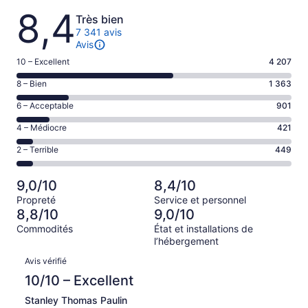
Avis
8,4
Très bien
7 341 avis
Avis
Note
10 – Excellent
4 207
de 10
Note
8 – Bien
1 363
–
de 8
Excellent,
Note
6 – Acceptable
901
–
d’après
de 6
Bien,
Note
4 – Médiocre
421
4207 avis
–
d’après
de 4
sur 7341.
Acceptable,
Note
2 – Terrible
449
1363 avis
–
d’après
de 2
sur 7341.
Médiocre,
901 avis
–
d’après
9,0/10
8,4/10
sur 7341.
Terrible,
421 avis
Propreté
Service et personnel
d’après
sur 7341.
8,8/10
9,0/10
449 avis
Commodités
État et installations de
sur 7341.
l’hébergement
Avis
Avis vérifié
10/10 – Excellent
Stanley Thomas Paulin