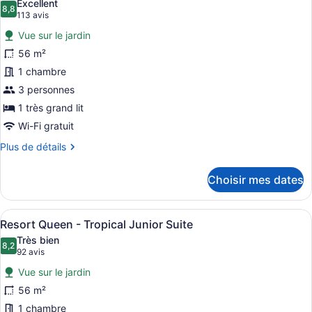
Excellent
les
8,8
8,8 sur 10
(113 avis)
113 avis
photos
Vue sur le jardin
pour
56 m²
ce
1 chambre
type
de
3 personnes
chambre :
1 très grand lit
Resort
Wi-Fi gratuit
King
Plus
Plus de détails
-
de
Tropical
détails
Choisir mes dates
pour
Junior
Resort
Suite
King
Afficher
Une chambre d’hôtel avec deux lits,
5
-
Resort Queen - Tropical Junior Suite
toutes
Tropical
Très bien
Junior
les
8,2
8,2 sur 10
(92 avis)
92 avis
Suite
photos
Vue sur le jardin
pour
56 m²
ce
1 chambre