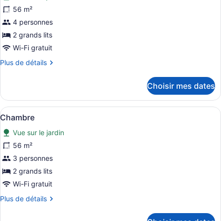
Junior
photos
56 m²
Suite
pour
4 personnes
ce
2 grands lits
type
Wi-Fi gratuit
de
Plus
Plus de détails
chambre :
de
Chambre
détails
Choisir mes dates
pour
Chambre
Afficher
Une chambre d’hôtel avec deux lits
3
Chambre
toutes
Vue sur le jardin
les
photos
56 m²
pour
3 personnes
ce
2 grands lits
type
Wi-Fi gratuit
de
Plus
Plus de détails
chambre :
de
Chambre
détails