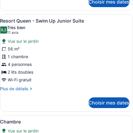
Choisir mes dates
pour
Up
Resort
Junior
King
Afficher
Une chambre d’hôtel avec deux lits,
Suite
6
-
Resort Queen - Swim Up Junior Suite
toutes
Swim
Très bien
Up
les
8,2
8,2 sur 10
(11 avis)
11 avis
Junior
photos
Suite
Vue sur le jardin
pour
56 m²
ce
1 chambre
type
de
4 personnes
chambre :
2 lits doubles
Resort
Wi-Fi gratuit
Queen
Plus
Plus de détails
-
de
Swim
détails
Choisir mes dates
pour
Up
Resort
Junior
Queen
Afficher
Une chambre d’hôtel avec deux lits
Suite
3
-
Chambre
toutes
Swim
Vue sur le jardin
Up
les