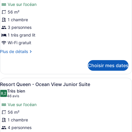
photos
Suite
Vue sur l’océan
pour
56 m²
ce
1 chambre
type
de
3 personnes
chambre :
1 très grand lit
Resort
Wi-Fi gratuit
King
Plus
Plus de détails
-
de
Ocean
détails
Choisir mes dates
pour
View
Resort
Junior
King
Afficher
Une chambre d’hôtel moderne avec d
Suite
5
-
Resort Queen - Ocean View Junior Suite
toutes
Ocean
Très bien
View
les
8,2
8,2 sur 10
(46 avis)
46 avis
Junior
photos
Suite
Vue sur l’océan
pour
56 m²
ce
1 chambre
type
de
4 personnes