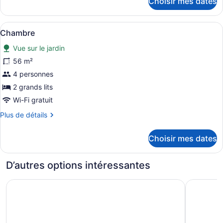
Choisir mes dates
pour
Chambre
Afficher
Une chambre d’hôtel avec deux lits
3
Chambre
toutes
Vue sur le jardin
les
photos
56 m²
pour
4 personnes
ce
2 grands lits
type
Wi-Fi gratuit
de
Plus
Plus de détails
chambre :
de
Chambre
détails
Choisir mes dates
pour
Chambre
D’autres options intéressantes
Secrets Tides Punta Cana All Inclusive - Adults Only
Dreams Ca