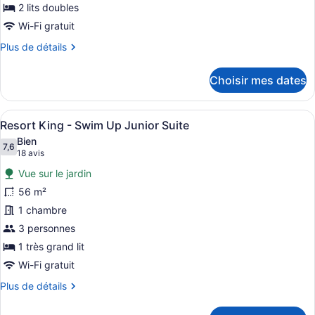
chambre :
2 lits doubles
Resort
Wi-Fi gratuit
Queen
Plus
Plus de détails
-
de
Ocean
détails
Choisir mes dates
pour
View
Resort
Junior
Queen
Afficher
Un homme dans une piscine, avec u
Suite
6
-
Resort King - Swim Up Junior Suite
toutes
Ocean
Bien
View
les
7,6
7,6 sur 10
(18 avis)
18 avis
Junior
photos
Suite
Vue sur le jardin
pour
56 m²
ce
1 chambre
type
de
3 personnes
chambre :
1 très grand lit
Resort
Wi-Fi gratuit
King
Plus
Plus de détails
-
de
Swim
détails