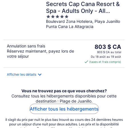
Secrets Cap Cana Resort &
Spa - Adults Only - All
5
Inclusive
Boulevard Zona Hotelera, Playa Juanillo
out
Punta Cana La Altagracia
of
5
Le
Annulation sans frais
803 $ CA
Réservez maintenant, payez lors de
prix
803 $ CA au total
votre séjour
est
Du 18 août au 19 août
(taxes et frais compris)
de 803 $ CA
par
nuit
Afficher les détails
Vous ne trouvez pas ce que vous cherchez?
Consultez tous les hébergements disponibles pour cette
destination : Plage de Juanillo.
Afficher tous les hébergements
Il s’agit du prix par nuit le plus bas trouvé au cours des 24 dernières heures
pour un séjour d’une nuit pour deux adultes. Les prix et la disponibilité