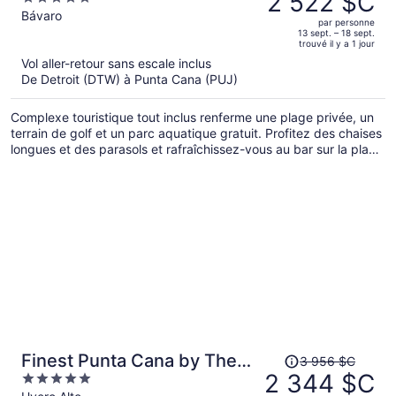
2 522 $C
Punta Cana an All-Inclusive
était
out
Bávaro
Resort
par personne
de 4 447 $C,
of
13 sept. – 18 sept.
trouvé il y a 1 jour
il
5
Vol aller-retour sans escale inclus
est
De Detroit (DTW) à Punta Cana (PUJ)
maintenant
de 2 522 $C
Complexe touristique tout inclus renferme une plage privée, un
par
terrain de golf et un parc aquatique gratuit. Profitez des chaises
personne.
longues et des parasols et rafraîchissez-vous au bar sur la plage
de l'établissement. Le divertissement est au rendez-vous avec
un parcours aquatique et un club pour enfants gratuit. De plus,
une buanderie se trouve sur place.
Le
Finest Punta Cana by The
3 956 $C
prix
2 344 $C
5
Excellence Collection - All
était