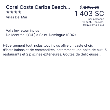
Le
Coral Costa Caribe Beach
2 956 $C
prix
1 403 $C
4
Resort - All Inclusive
était
out
Villas Del Mar
par personne
de 2 956 $C,
of
17 sept. – 24 sept.
trouvé il y a 1 jour
il
5
Vol aller-retour inclus
est
De Montréal (YUL) à Saint-Domingue (SDQ)
maintenant
de 1 403 $C
Hébergement tout inclus tout inclus offre un vaste choix
par
d'installations et de commodités, notamment une boîte de nuit, 5
personne.
restaurants et 2 piscines extérieures. Goûtez de délicieuses
spécialités au bord de la plage, tout en profitant des chaises
longues et des parasols. Partez en vacances avec toute la
famille et profitez du club pour enfants gratuit et de la piscine
pour enfants; un service de garde d’enfants (supplément) est
également disponible.