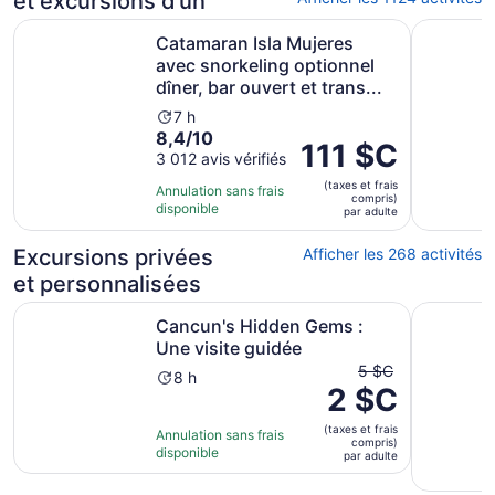
et excursions d’un
Catamaran Isla Mujeres avec snorkeling optionnel dîner, ba
Chichén It
Catamaran Isla Mujeres
avec snorkeling optionnel
dîner, bar ouvert et trans...
L’activité
7 h
8.4
8,4/10
dure
Le
111 $C
sur
3 012 avis vérifiés
7 heures
prix
10
(taxes et frais
est
Annulation sans frais
compris)
avec
disponible
de 111 $C.
par adulte
3012 avis
par
Excursions privées
Afficher les 268 activités
adulte
et personnalisées
S’ouvre dans u
Cancun's Hidden Gems : Une visite guidée
Visite en
Cancun's Hidden Gems :
Une visite guidée
Le
5 $C
L’activité
8 h
2 $C
prix
dure
antérieur
8 heures
(taxes et frais
était
Annulation sans frais
compris)
disponible
de
par adulte
5 $C