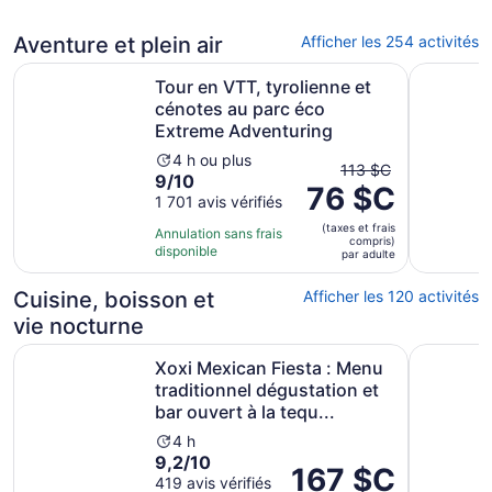
et
le
Aventure et plein air
Afficher les 254 activités
prix
Tour en VTT, tyrolienne et cénotes au parc éco Extreme 
Passage s
actuel
Tour en VTT, tyrolienne et
est
cénotes au parc éco
de
Extreme Adventuring
2 $C
L’activité
par
4 h ou plus
Le
113 $C
9.0
9/10
dure
adulte
76 $C
prix
sur
1 701 avis vérifiés
4 heures
antérieur
10
(taxes et frais
était
Annulation sans frais
compris)
avec
disponible
de
par adulte
1701 avis
113 $C
Cuisine, boisson et
Afficher les 120 activités
et
le
vie nocturne
prix
Xoxi Mexican Fiesta : Menu traditionnel dégustation et bar
Captain H
actuel
Xoxi Mexican Fiesta : Menu
est
traditionnel dégustation et
de
bar ouvert à la tequ...
76 $C
L’activité
4 h
par
9.2
9,2/10
dure
Le
167 $C
adulte
sur
419 avis vérifiés
4 heures