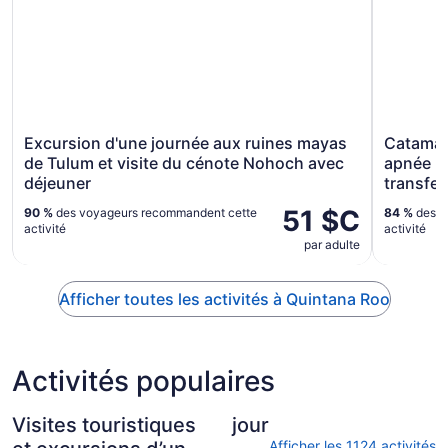
Excursion d'une journée aux ruines mayas
Catamara
de Tulum et visite du cénote Nohoch avec
apnée -
déjeuner
transfer
51 $C
90 %
des voyageurs recommandent cette
84 %
des v
activité
activité
par adulte
Afficher toutes les activités à Quintana Roo
Activités populaires
Visites touristiques
jour
Afficher les 1124 activités