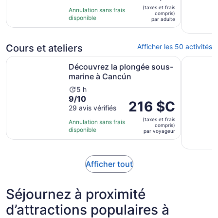
prix
10
(taxes et frais
est
Annulation sans frais
compris)
avec
disponible
de 167 $C.
par adulte
419 avis
par
adulte
Cours et ateliers
Afficher les 50 activités
S’ouvre dans
Découvrez la plongée sous-marine à Cancún
Cours de 
Découvrez la plongée sous-
marine à Cancún
L’activité
5 h
9.0
9/10
dure
Le
216 $C
sur
29 avis vérifiés
5 heures
prix
10
(taxes et frais
est
Annulation sans frais
compris)
avec
disponible
de 216 $C.
par voyageur
29 avis
par
voyageur
S’ouvre
Afficher tout
dans
un
Séjournez à proximité
nouvel
onglet
d’attractions populaires à