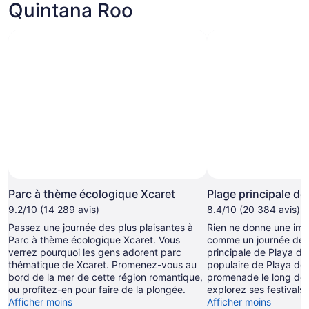
Quintana Roo
Photo par Experiencias Xcaret
Photo
libre
Parc à thème écologique Xcaret
Plage principale de
de
9.2/10 (14 289 avis)
8.4/10 (20 384 avis)
droits
Passez une journée des plus plaisantes à
Rien ne donne une im
prise
Parc à thème écologique Xcaret. Vous
comme un journée de 
par Experiencias
verrez pourquoi les gens adorent parc
principale de Playa d
Xcaret
thématique de Xcaret. Promenez-vous au
populaire de Playa de
bord de la mer de cette région romantique,
promenade le long de l
ou profitez-en pour faire de la plongée.
explorez ses festivals.
Afficher moins
Afficher moins