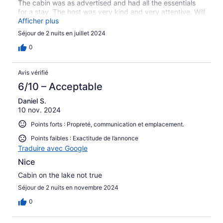
The cabin was as advertised and had all the essentials
for a stay. The host was very kind and very attentive. Will
be back soon :)
Afficher plus
Séjour de 2 nuits en juillet 2024
0
Avis vérifié
6/10 – Acceptable
Daniel S.
10 nov. 2024
Points forts : Propreté, communication et emplacement.
Points faibles : Exactitude de l’annonce
Traduire avec Google
Nice
Cabin on the lake not true
Séjour de 2 nuits en novembre 2024
0