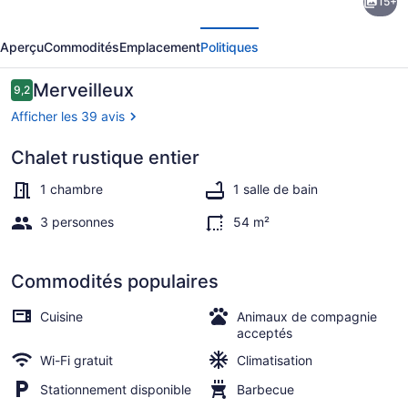
15+
l’hébergement
écédent
Suivant
Little
Aperçu
Commodités
Emplacement
Politiques
Woods
-
Avis
Merveilleux
9,2
9,2 sur 10 –
Cabin
Afficher les 39 avis
Tucked
Chalet rustique entier
in
Extérieur
the
1 chambre
1 salle de bain
Woods
3 personnes
54 m²
Commodités populaires
Cuisine
Animaux de compagnie
acceptés
Wi-Fi gratuit
Climatisation
Stationnement disponible
Barbecue