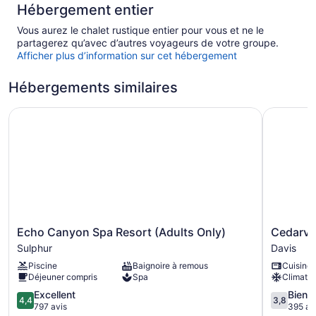
Hébergement entier
Vous aurez le chalet rustique entier pour vous et ne le
partagerez qu’avec d’autres voyageurs de votre groupe.
Afficher plus d’information sur cet hébergement
Hébergements similaires
Echo Canyon Spa Resort (Adults Only)
Cedarvale 
Echo
Cedarval
Echo Canyon Spa Resort (Adults Only)
Cedarval
Canyon
Cabins
Sulphur
Davis
Spa
at
Piscine
Baignoire à remous
Cuisine
Resort
Turner
Déjeuner compris
Spa
Climatis
(Adults
Falls
Only)
4.4
Davis
3.8
Excellent
Bien
4,4
3,8
Sulphur
sur
sur
797 avis
395 av