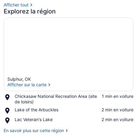
Afficher tout
Explorez la région
Sulphur, OK
Afficher sur la carte
Place,
Chickasaw National Recreation Area (site
‪1 min en voiture‬
Chickasaw
de loisirs)
Afficher sur la carte
National
Place,
Lake of the Arbuckles
‪2 min en voiture‬
Recreation
Lake
Area
Place,
Lac Veteran's Lake
‪2 min en voiture‬
of
(site
Lac
the
de
Veteran's
En savoir plus sur cette région
Arbuckles
loisirs)
Lake