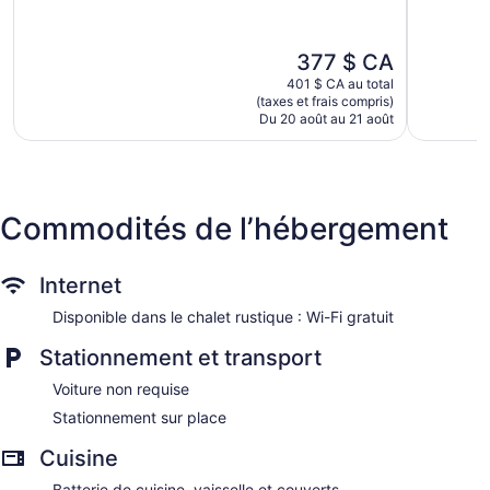
5,
5,
Excellent,
Bien,
797 avis
395 avis
Le
377 $ CA
prix
401 $ CA au total
est
(taxes et frais compris)
de
Du 20 août au 21 août
377 $ CA
Commodités de l’hébergement
Internet
Disponible dans le chalet rustique : Wi-Fi gratuit
Stationnement et transport
Voiture non requise
Stationnement sur place
Cuisine
Batterie de cuisine, vaisselle et couverts