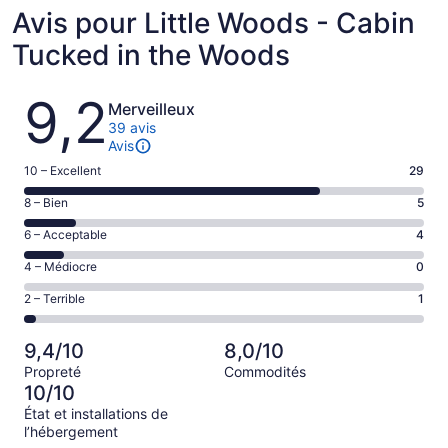
Avis pour Little Woods - Cabin
Tucked in the Woods
Avis
9,2
Merveilleux
39 avis
Avis
Note
10 – Excellent
29
de 10
Note
8 – Bien
5
–
de 8
Excellent,
Note
6 – Acceptable
4
–
d’après
de 6
Bien,
Note
4 – Médiocre
0
29 avis
–
d’après
de 4
sur 39.
Acceptable,
Note
2 – Terrible
1
5 avis
–
d’après
de 2
sur 39.
Médiocre,
4 avis
–
d’après
9,4/10
8,0/10
sur 39.
Terrible,
0 avis
Propreté
Commodités
d’après
sur 39.
10/10
1 avis
État et installations de
sur 39.
l’hébergement