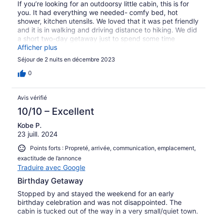
If you’re looking for an outdoorsy little cabin, this is for
you. It had everything we needed- comfy bed, hot
shower, kitchen utensils. We loved that it was pet friendly
and it is in walking and driving distance to hiking. We did
a short two-day getaway just to spend some time
outside and this fit our needs perfectly.
Afficher plus
Séjour de 2 nuits en décembre 2023
0
Avis vérifié
10/10 – Excellent
Kobe P.
23 juill. 2024
Points forts : Propreté, arrivée, communication, emplacement,
exactitude de l’annonce
Traduire avec Google
Birthday Getaway
Stopped by and stayed the weekend for an early
birthday celebration and was not disappointed. The
cabin is tucked out of the way in a very small/quiet town.