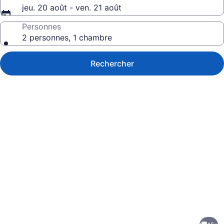
jeu. 20 août - ven. 21 août
Personnes
2 personnes, 1 chambre
Rechercher
Galerie
de
photos
de