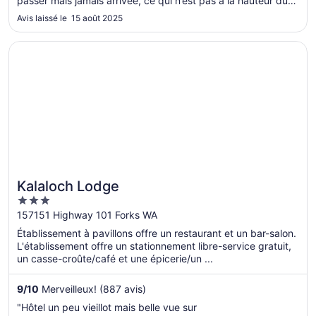
passer mais jamais arrivée, ce qui n’est pas à la hauteur du
prix payé."
Avis laissé le 15 août 2025
S’ouvre dans une nouvelle fenêtre
Kalaloch Lodge
Kalaloch Lodge
3
out
157151 Highway 101 Forks WA
of
Établissement à pavillons offre un restaurant et un bar-salon.
5
L'établissement offre un stationnement libre-service gratuit,
un casse-croûte/café et une épicerie/un ...
9
/
10
Merveilleux! (887 avis)
"Hôtel un peu vieillot mais belle vue sur