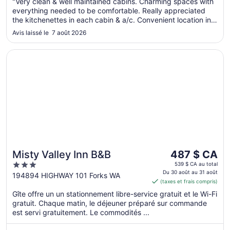
"Very clean & well maintained cabins. Charming spaces with
everything needed to be comfortable. Really appreciated
the kitchenettes in each cabin & a/c. Convenient location in
town but close enough for daily exploration of the ocean
Avis laissé le 7 août 2026
beaches & rain forest."
S’ouvre dans une nouvelle fenêtre
Misty Valley Inn B&B
Le
Misty Valley Inn B&B
487 $ CA
prix
3
539 $ CA au total
est
Du 30 août au 31 août
out
194894 HIGHWAY 101 Forks WA
(taxes et frais compris)
de 487 $ CA
of
par
Gîte offre un un stationnement libre-service gratuit et le Wi-Fi
5
gratuit. Chaque matin, le déjeuner préparé sur commande
nuit
est servi gratuitement. Le commodités ...
du 30
août