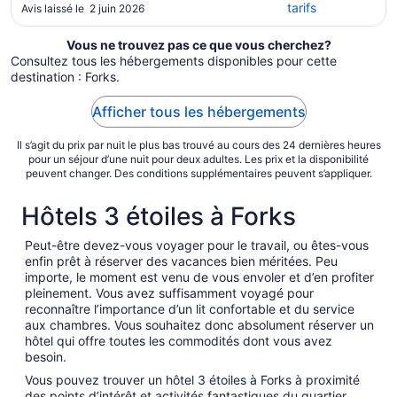
thought it was fixed. We showed up and no
tarifs
Avis laissé le 2 juin 2026
reservation."
Vous ne trouvez pas ce que vous cherchez?
Consultez tous les hébergements disponibles pour cette
destination : Forks.
Afficher tous les hébergements
Il s’agit du prix par nuit le plus bas trouvé au cours des 24 dernières heures
pour un séjour d’une nuit pour deux adultes. Les prix et la disponibilité
peuvent changer. Des conditions supplémentaires peuvent s’appliquer.
Hôtels 3 étoiles à Forks
Peut-être devez-vous voyager pour le travail, ou êtes-vous
enfin prêt à réserver des vacances bien méritées. Peu
importe, le moment est venu de vous envoler et d’en profiter
pleinement. Vous avez suffisamment voyagé pour
reconnaître l’importance d’un lit confortable et du service
aux chambres. Vous souhaitez donc absolument réserver un
hôtel qui offre toutes les commodités dont vous avez
besoin.
Vous pouvez trouver un hôtel 3 étoiles à Forks à proximité
des points d’intérêt et activités fantastiques du quartier.