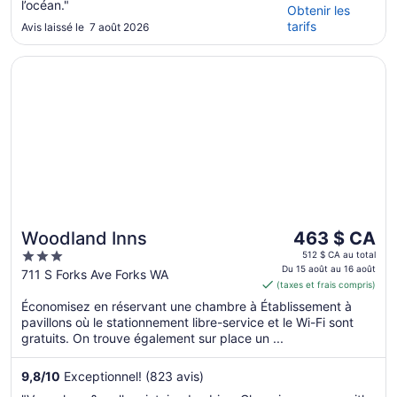
l’océan."
Obtenir les
tarifs
Avis laissé le 7 août 2026
S’ouvre dans une nouvelle fenêtre
Woodland Inns
Le
Woodland Inns
463 $ CA
prix
3
512 $ CA au total
est
Du 15 août au 16 août
out
711 S Forks Ave Forks WA
(taxes et frais compris)
de 463 $ CA
of
par
Économisez en réservant une chambre à Établissement à
5
pavillons où le stationnement libre-service et le Wi-Fi sont
nuit
gratuits. On trouve également sur place un ...
du 15
août
9,8
/
10
Exceptionnel! (823 avis)
au 16
août