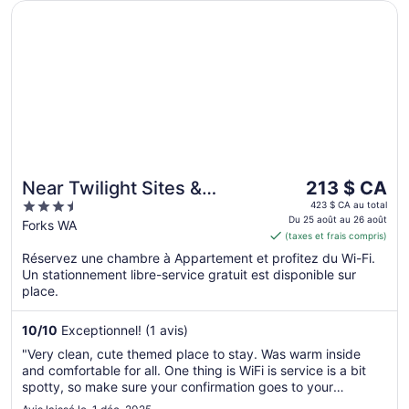
S’ouvre dans une nouvelle fenêtre
Near Twilight Sites & Scenic Hikes: Forks Apt
Le
Near Twilight Sites &
213 $ CA
prix
3.5
Scenic Hikes: Forks Apt
423 $ CA au total
est
Du 25 août au 26 août
out
Forks WA
(taxes et frais compris)
de 213 $ CA
of
par
Réservez une chambre à Appartement et profitez du Wi-Fi.
5
Un stationnement libre-service gratuit est disponible sur
nuit
place.
du 25
août
10
/
10
Exceptionnel! (1 avis)
au 26
août
"Very clean, cute themed place to stay. Was warm inside
and comfortable for all. One thing is WiFi is service is a bit
spotty, so make sure your confirmation goes to your
personal email for the code. But very great place!"