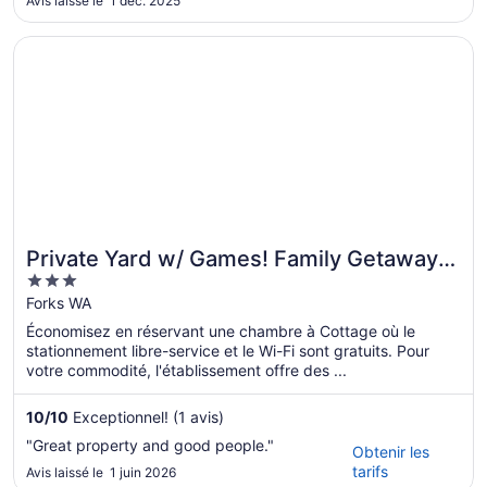
Avis laissé le 1 déc. 2025
S’ouvre dans une nouvelle fenêtre
Private Yard w/ Games! Family Getaway in Forks
Private Yard w/ Games! Family Getaway
3
in Forks
out
Forks WA
of
Économisez en réservant une chambre à Cottage où le
5
stationnement libre-service et le Wi-Fi sont gratuits. Pour
votre commodité, l'établissement offre des ...
10
/
10
Exceptionnel! (1 avis)
"Great property and good people."
Obtenir les
tarifs
Avis laissé le 1 juin 2026