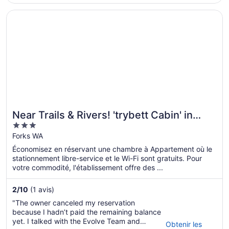
S’ouvre dans une nouvelle fenêtre
Near Trails & Rivers! 'trybett Cabin' in Forks
Near Trails & Rivers! 'trybett Cabin' in
3
Forks
out
Forks WA
of
Économisez en réservant une chambre à Appartement où le
5
stationnement libre-service et le Wi-Fi sont gratuits. Pour
votre commodité, l'établissement offre des ...
2
/
10
(1 avis)
"The owner canceled my reservation
because I hadn’t paid the remaining balance
yet. I talked with the Evolve Team and
Obtenir les