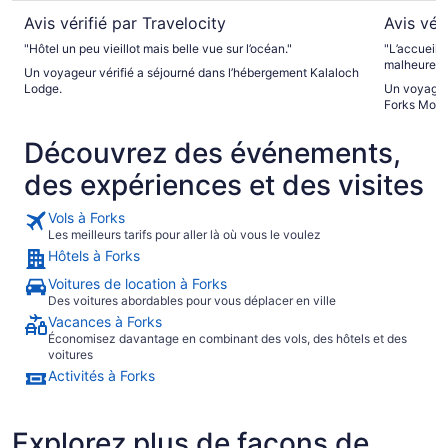
Avis vérifié par Travelocity
Avis vér
"Hôtel un peu vieillot mais belle vue sur l’océan."
"L’accueil 
malheureuse
Un voyageur vérifié a séjourné dans l’hébergement Kalaloch
laverie et 
Lodge.
Un voyageur
à qq minute
Forks Motel
Découvrez des événements,
des expériences et des visites
Vols à Forks
Les meilleurs tarifs pour aller là où vous le voulez
Hôtels à Forks
Voitures de location à Forks
Des voitures abordables pour vous déplacer en ville
Vacances à Forks
Économisez davantage en combinant des vols, des hôtels et des
voitures
Activités à Forks
Explorez plus de façons de