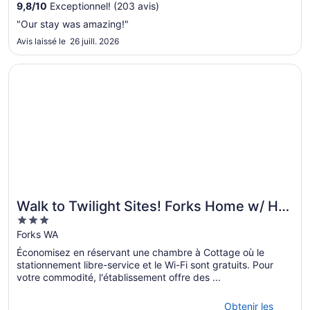
9,8
/
10
Exceptionnel! (203 avis)
au 31
août
"Our stay was amazing!"
Avis laissé le 26 juill. 2026
S’ouvre dans une nouvelle fenêtre
Walk to Twilight Sites! Forks Home w/ Hot Tub
Walk to Twilight Sites! Forks Home w/ Hot
3
Tub
out
Forks WA
of
Économisez en réservant une chambre à Cottage où le
5
stationnement libre-service et le Wi-Fi sont gratuits. Pour
votre commodité, l'établissement offre des ...
Obtenir les