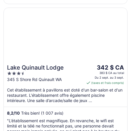
savions qu'il n'y avait pas de douche, par contre il n'est
stipulé ..."
S’ouvre dans une nouvelle fenêtre
Lake Quinault Lodge
Le
Lake Quinault Lodge
342 $ CA
prix
3.5
383 $ CA au total
est
Du 2 sept. au 3 sept.
out
345 S Shore Rd Quinault WA
(taxes et frais compris)
de 342 $ CA
of
par
Cet établissement à pavillons est doté d'un bar-salon et d'un
5
restaurant. L'établissement offre également piscine
nuit
intérieure. Une salle d’arcade/salle de jeux ...
du 2
sept.
8,2
/
10
Très bien! (1 007 avis)
au 3
sept.
"L’établissement est magnifique. En revanche, le wifi est
limité et la télé ne fonctionnait pas, une personne devait