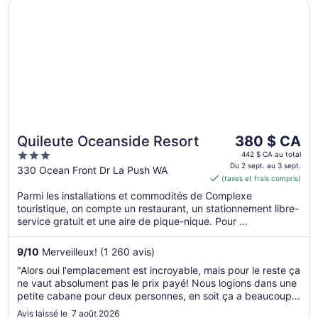
S’ouvre dans une nouvelle fenêtre
Quileute Oceanside Resort
Le
Quileute Oceanside Resort
380 $ CA
prix
3
442 $ CA au total
est
Du 2 sept. au 3 sept.
out
330 Ocean Front Dr La Push WA
(taxes et frais compris)
de 380 $ CA
of
par
Parmi les installations et commodités de Complexe
5
touristique, on compte un restaurant, un stationnement libre-
nuit
service gratuit et une aire de pique-nique. Pour ...
du 2
sept.
9
/
10
Merveilleux! (1 260 avis)
au 3
sept.
"Alors oui l'emplacement est incroyable, mais pour le reste ça
ne vaut absolument pas le prix payé! Nous logions dans une
petite cabane pour deux personnes, en soit ça a beaucoup
de charme et l'équipement est correct. Cependant, nous
Avis laissé le 7 août 2026