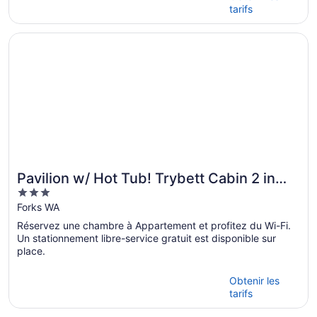
tarifs
S’ouvre dans une nouvelle fenêtre
Pavilion w/ Hot Tub! Trybett Cabin 2 in Forks
Pavilion w/ Hot Tub! Trybett Cabin 2 in
3
Forks
out
Forks WA
of
Réservez une chambre à Appartement et profitez du Wi-Fi.
5
Un stationnement libre-service gratuit est disponible sur
place.
Obtenir les
tarifs