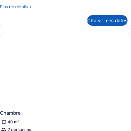
de
Plus
Plus de détails
chambre :
de
Chambre
détails
Choisir mes dates
triple,
pour
Chambre
3
triple,
lits
3
jumeaux
lits
jumeaux
Chambre
40 m²
2 personnes