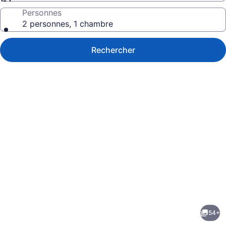
Personnes
2 personnes, 1 chambre
Rechercher
Galerie
de
photos
de
54+
l’hébergement