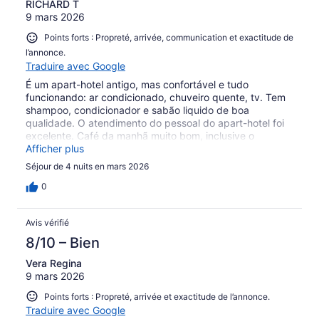
RICHARD T
9 mars 2026
Points forts : Propreté, arrivée, communication et exactitude de
l’annonce.
Traduire avec Google
É um apart-hotel antigo, mas confortável e tudo
funcionando: ar condicionado, chuveiro quente, tv. Tem
shampoo, condicionador e sabão liquido de boa
qualidade. O atendimento do pessoal do apart-hotel foi
excelente. Café da manhã muito bom, inclusive o
pãozinho de queijo delicioso!! Muito bem localizado!
Afficher plus
Séjour de 4 nuits en mars 2026
0
Avis vérifié
8/10 – Bien
Vera Regina
9 mars 2026
Points forts : Propreté, arrivée et exactitude de l’annonce.
Traduire avec Google