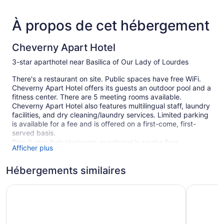
À propos de cet hébergement
Cheverny Apart Hotel
3-star aparthotel near Basilica of Our Lady of Lourdes
There's a restaurant on site. Public spaces have free WiFi.
Cheverny Apart Hotel offers its guests an outdoor pool and a
fitness center. There are 5 meeting rooms available.
Cheverny Apart Hotel also features multilingual staff, laundry
facilities, and dry cleaning/laundry services. Limited parking
is available for a fee and is offered on a first-come, first-
served basis.
This 3-star Belo Horizonte aparthotel is smoke free.
Afficher plus
1 building
Hébergements similaires
62 guestrooms or units
21 levels
Hotel Financial Ltda
Dayrell H
Meeting rooms
Breakfast available (surcharge)