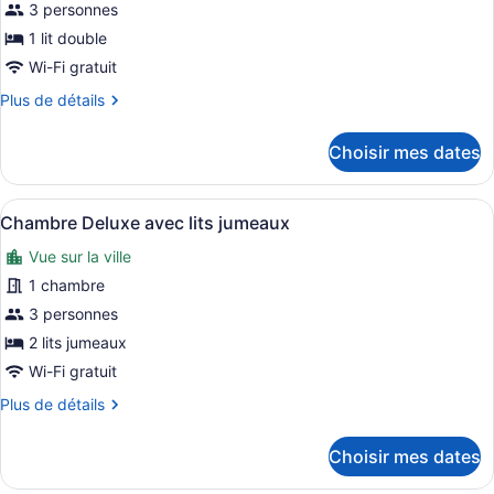
photos
3 personnes
pour
1 lit double
ce
Wi-Fi gratuit
type
Plus
Plus de détails
de
de
chambre :
détails
Choisir mes dates
pour
Chambre
Chambre
Deluxe
Deluxe
Afficher
Une chambre d’hôtel avec deux lits
double
19
double
Chambre Deluxe avec lits jumeaux
toutes
Vue sur la ville
les
photos
1 chambre
pour
3 personnes
ce
2 lits jumeaux
type
Wi-Fi gratuit
de
Plus
Plus de détails
chambre :
de
Chambre
détails
Choisir mes dates
Deluxe
pour
Chambre
avec