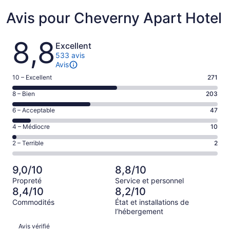
Avis pour Cheverny Apart Hotel
Avis
8,8
Excellent
533 avis
Avis
Note
10 – Excellent
271
de 10
Note
8 – Bien
203
–
de 8
Excellent,
Note
6 – Acceptable
47
–
d’après
de 6
Bien,
Note
4 – Médiocre
10
271 avis
–
d’après
de 4
sur 533.
Acceptable,
Note
2 – Terrible
2
203 avis
–
d’après
de 2
sur 533.
Médiocre,
47 avis
–
d’après
9,0/10
8,8/10
sur 533.
Terrible,
10 avis
Propreté
Service et personnel
d’après
sur 533.
8,4/10
8,2/10
2 avis
Commodités
État et installations de
sur 533.
l’hébergement
Avis
Avis vérifié