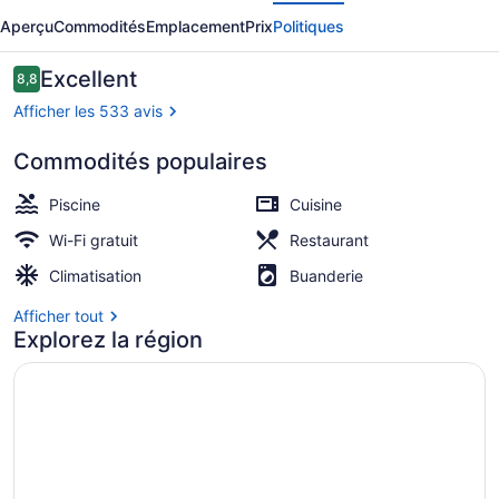
écédent
Suivant
Cheverny
Aperçu
Commodités
Emplacement
Prix
Politiques
Apart
Hotel
Avis
Excellent
8,8
8,8 sur 10 –
Afficher les 533 avis
Commodités populaires
Piscine extérieure
Piscine
Cuisine
Wi-Fi gratuit
Restaurant
Climatisation
Buanderie
Afficher tout
Explorez la région