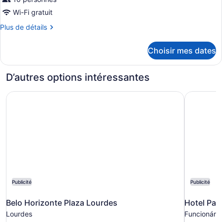
Wi-Fi gratuit
Plus
Plus de détails
de
détails
Choisir mes dates
pour
Chambre
D’autres options intéressantes
Belo Horizonte Plaza Lourdes
Hotel Par
Publicité
Publicité
Belo Horizonte Plaza Lourdes
Hotel Par
Lourdes
Funcionário