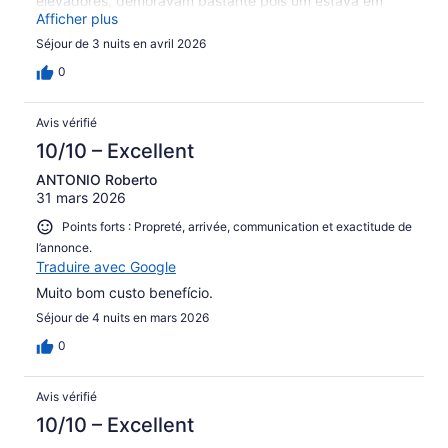
elevadores, demoravam bastante pois um estava em
conserto e os outros dois não tinham a funcionalidade de
Afficher plus
chamar o mais próximo, então as pessoas chamavam os
Séjour de 3 nuits en avril 2026
dois.
0
Avis vérifié
10/10 – Excellent
ANTONIO Roberto
31 mars 2026
Points forts : Propreté, arrivée, communication et exactitude de
l’annonce.
Traduire avec Google
Muito bom custo benefício.
Séjour de 4 nuits en mars 2026
0
Avis vérifié
10/10 – Excellent