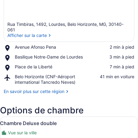
Rua Timbiras, 1492, Lourdes, Belo Horizonte, MG, 30140-
061
Afficher sur la carte
Place,
Avenue Afonso Pena
‪2 min à pied‬
Afficher sur la carte
Avenue
Place,
Basilique Notre-Dame de Lourdes
‪3 min à pied‬
Afonso
Basilique
Pena
Place,
Place de la Liberté
‪7 min à pied‬
Notre-
Place
Dame
Airport,
Belo Horizonte (CNF-Aéroport
‪41 min en voiture‬
de
de
Belo
international Tancredo Neves)
la
Lourdes
Horizonte
Liberté
En savoir plus sur cette région
(CNF-
Aéroport
international
Options de chambre
Tancredo
Neves)
Afficher
Un lit bien fait, avec du linge de 
19
Chambre Deluxe double
toutes
Vue sur la ville
les