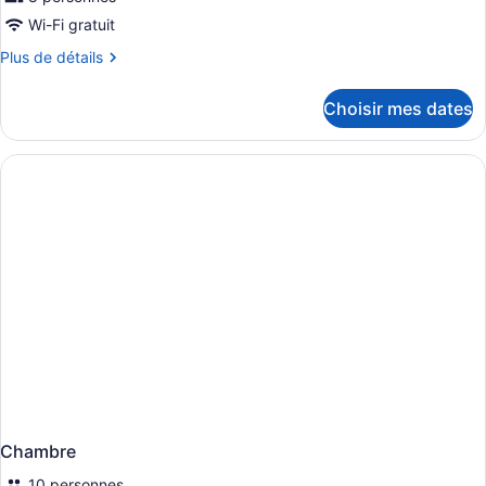
Wi-Fi gratuit
Plus
Plus de détails
de
détails
Choisir mes dates
pour
Chambre
Chambre
10 personnes