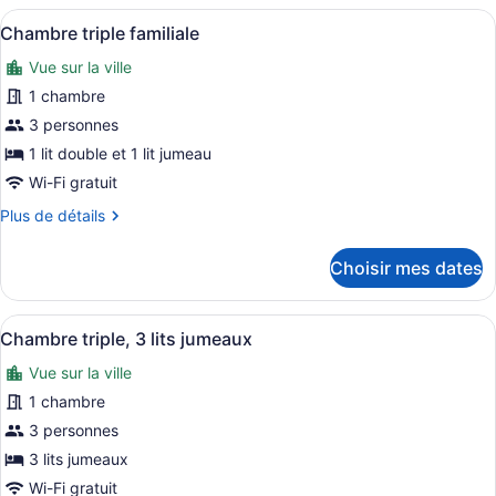
Deluxe
lits
Afficher
Un espace de vie compact comprena
21
avec
Chambre triple familiale
jumeaux
toutes
lits
Vue sur la ville
jumeaux
les
photos
1 chambre
pour
3 personnes
ce
1 lit double et 1 lit jumeau
type
Wi-Fi gratuit
de
Plus
Plus de détails
chambre :
de
Chambre
détails
Choisir mes dates
triple
pour
Chambre
familiale
triple
Afficher
Une chambre d’hôtel avec un lit, une
8
familiale
Chambre triple, 3 lits jumeaux
toutes
Vue sur la ville
les
photos
1 chambre
pour
3 personnes
ce
3 lits jumeaux
type
Wi-Fi gratuit