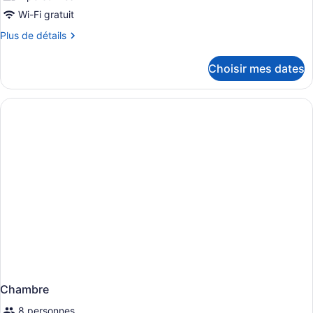
Wi-Fi gratuit
Plus
Plus de détails
de
détails
Choisir mes dates
pour
Chambre
Chambre
8 personnes