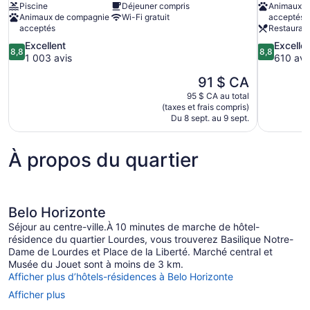
Piscine
Déjeuner compris
Animaux d
Animaux de compagnie
Wi-Fi gratuit
acceptés
acceptés
Restauran
8.8
8.8
Excellent
Excelle
8,8
8,8
sur
sur
1 003 avis
610 avi
10,
10,
Le
91 $ CA
Excellent,
Excellent,
prix
1 003 avis
610 avis
95 $ CA au total
est
(taxes et frais compris)
de
Du 8 sept. au 9 sept.
91 $ CA
À propos du quartier
Belo Horizonte
Séjour au centre-ville.À 10 minutes de marche de hôtel-
résidence du quartier Lourdes, vous trouverez Basilique Notre-
Dame de Lourdes et Place de la Liberté. Marché central et
Musée du Jouet sont à moins de 3 km.
Afficher plus d’hôtels-résidences à Belo Horizonte
Afficher plus