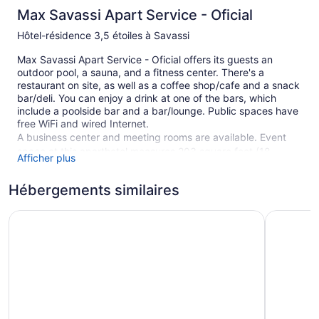
Max Savassi Apart Service - Oficial
Hôtel-résidence 3,5 étoiles à Savassi
Max Savassi Apart Service - Oficial offers its guests an
outdoor pool, a sauna, and a fitness center. There's a
restaurant on site, as well as a coffee shop/cafe and a snack
bar/deli. You can enjoy a drink at one of the bars, which
include a poolside bar and a bar/lounge. Public spaces have
free WiFi and wired Internet.
A business center and meeting rooms are available. Event
space at this aparthotel measures 203 square feet (18
Afficher plus
square meters) and includes conference space. Multilingual
staff, gift shops/newsstands, and tour/ticket assistance are
Hébergements similaires
also featured at Max Savassi Apart Service - Oficial. Parking
is available for a fee.
Hotel Vivenzo
Savassi H
Smoking is allowed in designated areas at this 3.5-star Belo
Horizonte aparthotel.
1 building
123 guestrooms or units
21 levels