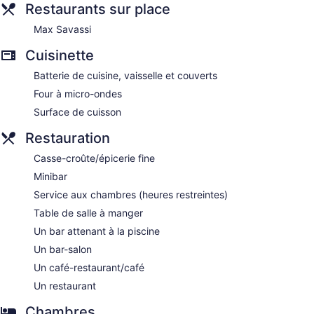
cuisinette pourvue de : surface de cuisson, four à micro-
Restaurants sur place
ondes, coin cuisine distinct et vaisselle et ustensiles. La salle
Max Savassi
de bain comprend : douche, articles de toilette (gratuits) et
séchoir à cheveux.
Cuisinette
Les clients peuvent accéder à Internet gratuitement par une
connexion sans fil. Les commodités suivantes sont
Batterie de cuisine, vaisselle et couverts
offertes : un bureau et des journaux gratuits. L'entretien
Four à micro-ondes
ménager est assuré tous les jours.
Surface de cuisson
Restauration
Casse-croûte/épicerie fine
Minibar
Service aux chambres (heures restreintes)
Table de salle à manger
Un bar attenant à la piscine
Un bar-salon
Un café-restaurant/café
Un restaurant
Chambres