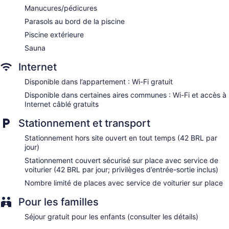
Manucures/pédicures
Beauty salon
Parasols au bord de la piscine
Newspapers in lobby (free)
Piscine extérieure
Onsite shopping
Sauna
Bellhop
Internet
Elevator
Smoking in designated areas
Disponible dans l’appartement : Wi-Fi gratuit
Bar or lounge
Disponible dans certaines aires communes : Wi-Fi et accès à
Internet câblé gratuits
Coffee shop
Bar by the pool
Stationnement et transport
Dining venue
Stationnement hors site ouvert en tout temps (42 BRL par
jour)
Max Savassi Apart Service - Oficial possède 123 climatisées
accessibles par des couloirs extérieurs. Toutes sont dotées :
Stationnement couvert sécurisé sur place avec service de
minibar et coffre-fort. Les chambres ont un balcon. Ces
voiturier (42 BRL par jour; privilèges d’entrée-sortie inclus)
chambres avec coin salon distinct sont agrémentées d’un
Nombre limité de places avec service de voiturier sur place
décor et d’un ameublement distincts et comprennent une
table de salle à manger. Les lits ont un matelas lit avec
Pour les familles
matelas à plateau-coussin. Un téléviseur ACL de 32 po avec
chaînes par câble. Cet hôtel-résidence confortable étoiles
Séjour gratuit pour les enfants (consulter les détails)
propose des unités d'hébergement avec cuisine ou