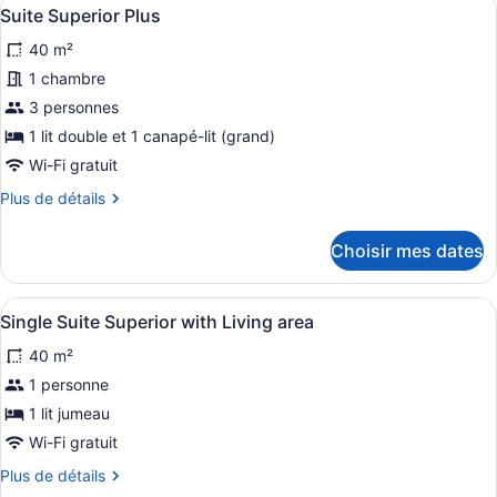
Afficher
Standard
3
Standard
Suite Superior Plus
toutes
with
with
40 m²
Balcony
les
Balcony
photos
1 chambre
pour
3 personnes
ce
1 lit double et 1 canapé-lit (grand)
type
Wi-Fi gratuit
de
Plus
Plus de détails
chambre :
de
Suite
détails
Choisir mes dates
Superior
pour
Suite
Plus
Superior
Afficher
1 chambre, lit avec matelas à plate
5
Plus
Single Suite Superior with Living area
toutes
40 m²
les
photos
1 personne
pour
1 lit jumeau
ce
Wi-Fi gratuit
type
Plus
Plus de détails
de
de