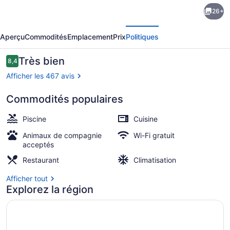
de
26+
l’hébergement
écédent
Suivant
Max
Aperçu
Commodités
Emplacement
Prix
Politiques
Savassi
Apart
Avis
Très bien
8,4
8,4 sur 10 –
Service
Afficher les 467 avis
-
Commodités populaires
Oficial
Piscine extérieure, parasols, chais
Piscine
Cuisine
Animaux de compagnie
Wi-Fi gratuit
acceptés
Restaurant
Climatisation
Afficher tout
Explorez la région