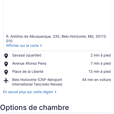
R. Antônio de Albuquerque, 335, Belo Horizonte, MG, 30112-
010
Afficher sur la carte
Place,
Savassi (quartier)
‪2 min à pied‬
Afficher sur la carte
Savassi
Place,
Avenue Afonso Pena
‪7 min à pied‬
(quartier)
Avenue
Place,
Place de la Liberté
‪13 min à pied‬
Afonso
Place
Pena
Airport,
Belo Horizonte (CNF-Aéroport
‪44 min en voiture‬
de
Belo
international Tancredo Neves)
la
Horizonte
Liberté
En savoir plus sur cette région
(CNF-
Aéroport
international
Options de chambre
Tancredo
Neves)