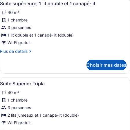
Afficher
(Triple)
3
(Triple)
Suite supérieure, 1 lit double et 1 canapé-lit
toutes
40 m²
les
photos
1 chambre
pour
3 personnes
ce
1 lit double et 1 canapé-lit (double)
type
Wi-Fi gratuit
de
Plus
Plus de détails
chambre :
de
Suite
détails
Choisir mes dates
supérieure,
pour
Suite
1
supérieure,
lit
Afficher
Une chambre d’hôtel avec un grand 
1
1
Suite Superior Tripla
double
toutes
lit
40 m²
et
double
les
et
1
photos
1 chambre
1
canapé-
pour
3 personnes
canapé-
lit
ce
lit
2 lits jumeaux et 1 canapé-lit (double)
type
Wi-Fi gratuit
de