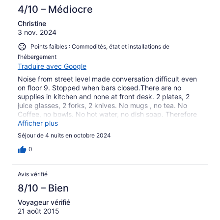
4/10 – Médiocre
Christine
3 nov. 2024
Points faibles : Commodités, état et installations de
l’hébergement
Traduire avec Google
Noise from street level made conversation difficult even
on floor 9. Stopped when bars closed.There are no
supplies in kitchen and none at front desk. 2 plates, 2
juice glasses, 2 forks, 2 knives. No mugs , no tea. No
Coffee, no bowls. No hot water, no dish soap. Therefore
useless kitchen. Breakfast good. Nice bed and toilet
Afficher plus
paper and lovely Brazilian staff.
Séjour de 4 nuits en octobre 2024
0
Avis vérifié
8/10 – Bien
Voyageur vérifié
21 août 2015