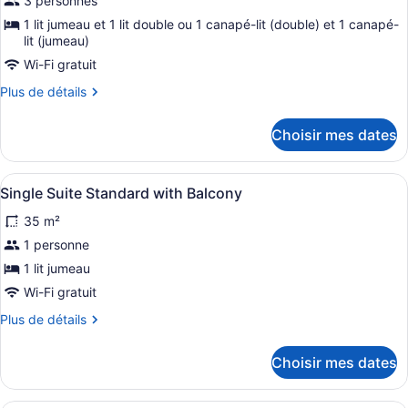
photos
3 personnes
pour
1 lit jumeau et 1 lit double ou 1 canapé-lit (double) et 1 canapé-
ce
lit (jumeau)
type
Wi-Fi gratuit
de
Plus
Plus de détails
chambre :
de
détails
Suite
Choisir mes dates
pour
Premium
Suite
with
Premium
Afficher
1 chambre, lit avec matelas à plate
View
5
with
Single Suite Standard with Balcony
toutes
View
35 m²
les
photos
1 personne
pour
1 lit jumeau
ce
Wi-Fi gratuit
type
Plus
Plus de détails
de
de
chambre :
détails
Choisir mes dates
pour
Single
Single
Suite
Suite
Une cuisine moderne avec un coin 