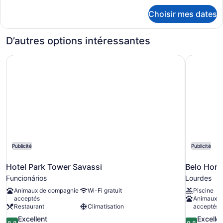
chambre :
détails
Choisir mes dates
pour
Single
Single
Suite
Suite
D’autres options intéressantes
Superior
Superior
with
with
Hotel Park Tower Savassi
Belo Hori
Living
Living
area
area
Publicité
Publicité
Hotel Park Tower Savassi
Belo Hori
Funcionários
Lourdes
Animaux de compagnie
Wi-Fi gratuit
Piscine
acceptés
Animaux d
Restaurant
Climatisation
acceptés
8.8
8.8
Excellent
Excelle