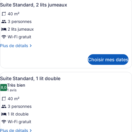
Afficher
Une chambre d’hôtel avec deux lits 
2
Suite Standard, 2 lits jumeaux
toutes
40 m²
les
photos
3 personnes
pour
2 lits jumeaux
ce
Wi-Fi gratuit
type
Plus
Plus de détails
de
de
chambre :
détails
Choisir mes dates
pour
Suite
Suite
Standard,
Standard,
Afficher
Une chambre d’hôtel comprenant un 
2
1
2
Suite Standard, 1 lit double
toutes
lits
lits
Très bien
jumeaux
les
8,0
jumeaux
8,0 sur 10
(1 avis)
1 avis
photos
40 m²
pour
3 personnes
ce
1 lit double
type
de
Wi-Fi gratuit
chambre :
Plus
Plus de détails