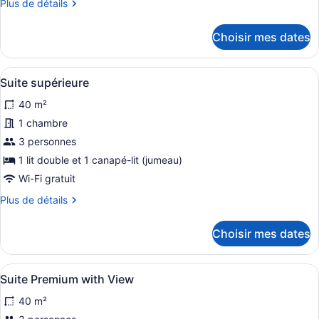
Plus
Plus de détails
chambre :
de
Suite
détails
Choisir mes dates
Superior
pour
Suite
Tripla
Superior
Afficher
Une chambre d’hôtel avec un lit, u
1
Tripla
Suite supérieure
toutes
40 m²
les
photos
1 chambre
pour
3 personnes
ce
1 lit double et 1 canapé-lit (jumeau)
type
Wi-Fi gratuit
de
Plus
Plus de détails
chambre :
de
Suite
détails
Choisir mes dates
supérieure
pour
Suite
supérieure
Afficher
1 chambre, lit avec matelas à plate
5
Suite Premium with View
toutes
40 m²
les