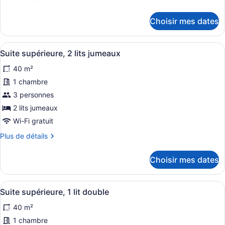
Suite
de
détails
Standard,
Choisir mes dates
pour
1
Suite
lit
Standard,
Afficher
Un salon moderne avec un canapé no
3
1
double
Suite supérieure, 2 lits jumeaux
toutes
lit
40 m²
double
les
photos
1 chambre
pour
3 personnes
ce
2 lits jumeaux
type
Wi-Fi gratuit
de
Plus
Plus de détails
chambre :
de
Suite
détails
Choisir mes dates
supérieure,
pour
Suite
2
supérieure,
lits
Afficher
Une chambre d’hôtel avec un lit, u
2
2
Suite supérieure, 1 lit double
jumeaux
toutes
lits
40 m²
jumeaux
les
photos
1 chambre