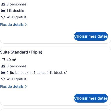
pour
3 personnes
ce
1 lit double
type
Wi-Fi gratuit
de
Plus
Plus de détails
chambre :
de
Suite
détails
Choisir mes dates
supérieure,
pour
Suite
1
supérieure,
lit
Afficher
Une chambre d’hôtel avec deux lits 
2
1
Suite Standard (Triple)
double
toutes
lit
40 m²
double
les
photos
3 personnes
pour
2 lits jumeaux et 1 canapé-lit (double)
ce
Wi-Fi gratuit
type
Plus
Plus de détails
de
de
chambre :
détails
Choisir mes dates
pour
Suite
Suite
Standard
Standard
Une cuisine moderne avec des armoi