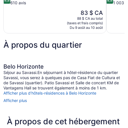
8,8
8,8
sur
sur
610 avis
1 003 a
10,
10,
Le
83 $ CA
Excellent,
Excellent,
prix
610 avis
1 003 avis
88 $ CA au total
est
(taxes et frais compris)
de
Du 9 août au 10 août
83 $ CA
À propos du quartier
Belo Horizonte
Séjour au Savassi.En séjournant à hôtel-résidence du quartier
Savassi, vous serez à quelques pas de Casa Fiat de Cultura et
de Savassi (quartier). Patio Savassi et Salle de concert KM de
Vantagens Hall se trouvent également à moins de 1 km.
Afficher plus d’hôtels-résidences à Belo Horizonte
Afficher plus
À propos de cet hébergement