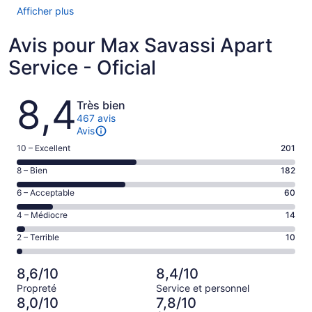
Afficher plus
Avis pour Max Savassi Apart
Service - Oficial
Avis
8,4
Très bien
467 avis
Avis
Note
10 – Excellent
201
de 10
Note
8 – Bien
182
–
de 8
Excellent,
Note
6 – Acceptable
60
–
d’après
de 6
Bien,
Note
4 – Médiocre
14
201 avis
–
d’après
de 4
sur 467.
Acceptable,
Note
2 – Terrible
10
182 avis
–
d’après
de 2
sur 467.
Médiocre,
60 avis
–
d’après
8,6/10
8,4/10
sur 467.
Terrible,
14 avis
Propreté
Service et personnel
d’après
sur 467.
8,0/10
7,8/10
10 avis