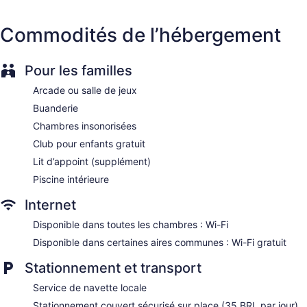
Staff is multilingual
Commodités de l’hébergement
Storage area for luggage
Front-desk safe
Tour and ticket information
Pour les familles
Concierge
Arcade ou salle de jeux
Wedding services available
Buanderie
Game room or arcade
Chambres insonorisées
Pool or billiards table
Club pour enfants gratuit
Library
Lit d’appoint (supplément)
Gift shop
Piscine intérieure
Beauty salon
Internet
Television in lobby
Disponible dans toutes les chambres : Wi-Fi
ATM
Disponible dans certaines aires communes : Wi-Fi gratuit
Bellhop
Elevator
Stationnement et transport
No smoking on site
Service de navette locale
Bar or lounge
Stationnement couvert sécurisé sur place (35 BRL par jour)