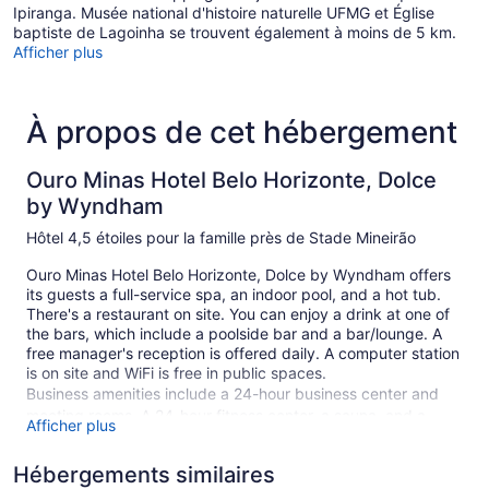
Ipiranga. Musée national d'histoire naturelle UFMG et Église
baptiste de Lagoinha se trouvent également à moins de 5 km.
Afficher plus
À propos de cet hébergement
Ouro Minas Hotel Belo Horizonte, Dolce
by Wyndham
Hôtel 4,5 étoiles pour la famille près de Stade Mineirão
Ouro Minas Hotel Belo Horizonte, Dolce by Wyndham offers
its guests a full-service spa, an indoor pool, and a hot tub.
There's a restaurant on site. You can enjoy a drink at one of
the bars, which include a poolside bar and a bar/lounge. A
free manager's reception is offered daily. A computer station
is on site and WiFi is free in public spaces.
Business amenities include a 24-hour business center and
meeting rooms. A 24-hour fitness center, a sauna, and a
Afficher plus
library are also featured at the luxury Ouro Minas Hotel Belo
Horizonte, Dolce by Wyndham. You'll have access to the
Hébergements similaires
indoor pool at a partner property. For a fee, parking is