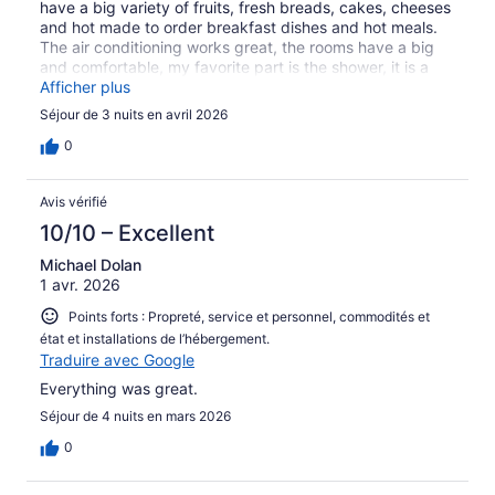
have a big variety of fruits, fresh breads, cakes, cheeses
and hot made to order breakfast dishes and hot meals.
The air conditioning works great, the rooms have a big
and comfortable, my favorite part is the shower, it is a
big strong shower, I love it. The hotel is safe and the stuff
Afficher plus
is very friendly. I recommend this hotel
Séjour de 3 nuits en avril 2026
0
Avis vérifié
10/10 – Excellent
Michael Dolan
1 avr. 2026
Points forts : Propreté, service et personnel, commodités et
état et installations de l’hébergement.
Traduire avec Google
Everything was great.
Séjour de 4 nuits en mars 2026
0