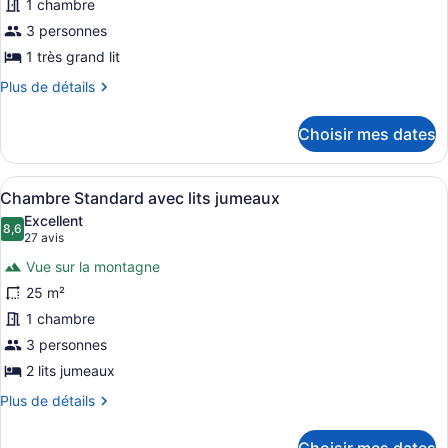
1 chambre
type
de
3 personnes
chambre :
1 très grand lit
Chambre
Plus
Plus de détails
exécutive
de
détails
double
Choisir mes dates
pour
Chambre
exécutive
Afficher
Une chambre d’hôtel avec deux lits 
4
double
Chambre Standard avec lits jumeaux
toutes
Excellent
les
8,6
8,6 sur 10
(27 avis)
27 avis
photos
Vue sur la montagne
pour
25 m²
ce
1 chambre
type
de
3 personnes
chambre :
2 lits jumeaux
Chambre
Plus
Plus de détails
Standard
de
détails
avec