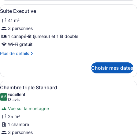
Chambre
Afficher
Literie hypoallergénique, lit avec 
4
Suite Executive
toutes
41 m²
les
photos
3 personnes
pour
1 canapé-lit (jumeau) et 1 lit double
ce
Wi-Fi gratuit
type
Plus
Plus de détails
de
de
chambre :
détails
Choisir mes dates
pour
Suite
Suite
Executive
Executive
Afficher
Une chambre d’hôtel avec deux lits
4
Chambre triple Standard
toutes
Excellent
les
8,6
8,6 sur 10
(13 avis)
13 avis
photos
Vue sur la montagne
pour
25 m²
ce
1 chambre
type
de
3 personnes