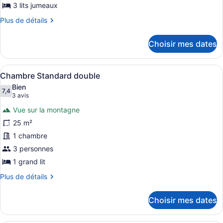
chambre :
3 lits jumeaux
Chambre
Plus
Plus de détails
triple
de
détails
Standard
Choisir mes dates
pour
Chambre
triple
Afficher
Une chambre d’hôtel avec un lit, u
4
Standard
Chambre Standard double
toutes
Bien
les
7,4
7,4 sur 10
(3 avis)
3 avis
photos
Vue sur la montagne
pour
25 m²
ce
1 chambre
type
de
3 personnes
chambre :
1 grand lit
Chambre
Plus
Plus de détails
Standard
de
détails
double
Choisir mes dates
pour
Chambre
Standard