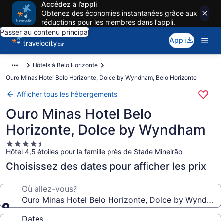
Accédez à l’appli
Obtenez des économies instantanées grâce aux
réductions pour les membres dans l’appli.
Passer au contenu principal
Appli
Hôtels à Belo Horizonte
Ouro Minas Hotel Belo Horizonte, Dolce by Wyndham, Belo Horizonte
Afficher tous les hébergements
Ouro Minas Hotel Belo
Horizonte, Dolce by Wyndham
Hébergement
Hôtel 4,5 étoiles pour la famille près de Stade Mineirão
4.5 étoiles
Choisissez des dates pour afficher les prix
Où allez-vous?
Ouro Minas Hotel Belo Horizonte, Dolce by Wyndha
Dates