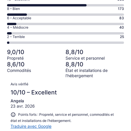
de 10
Note
8 – Bien
173
–
de 8
Excellent,
Note
6 – Acceptable
83
–
d’après
de 6
Bien,
Note
4 – Médiocre
40
685 avis
–
d’après
de 4
sur 1006.
Acceptable,
Note
2 – Terrible
25
173 avis
–
d’après
de 2
sur 1006.
Médiocre,
83 avis
–
d’après
9,0/10
8,8/10
sur 1006.
Terrible,
40 avis
Propreté
Service et personnel
d’après
sur 1006.
8,6/10
8,8/10
25 avis
Commodités
État et installations de
sur 1006.
l’hébergement
Avis
Avis vérifié
10/10 – Excellent
Angela
23 avr. 2026
Points forts : Propreté, service et personnel, commodités et
état et installations de l’hébergement.
Traduire avec Google