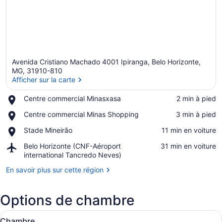
Avenida Cristiano Machado 4001 Ipiranga, Belo Horizonte,
MG, 31910-810
Afficher sur la carte
Place,
Centre commercial Minasxasa
‪2 min à pied‬
Afficher sur la carte
Centre
Place,
Centre commercial Minas Shopping
‪3 min à pied‬
commercial
Centre
Minasxasa
Place,
Stade Mineirão
‪11 min en voiture‬
commercial
Stade
Minas
Airport,
Belo Horizonte (CNF-Aéroport
‪31 min en voiture‬
Mineirão
Shopping
Belo
international Tancredo Neves)
Horizonte
En savoir plus sur cette région
(CNF-
Aéroport
international
Options de chambre
Tancredo
Neves)
Afficher
Literie hypoallergénique, lit avec 
4
Chambre