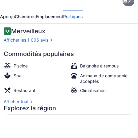
61+
l’hébergement
écédent
Suivant
Ouro
Aperçu
Chambres
Emplacement
Politiques
Minas
Hotel
Avis
Merveilleux
9,0
9,0 sur 10 –
Belo
Afficher les 1 006 avis
Horizonte,
Commodités populaires
Dolce
Piscine intérieure, chaises longues
by
Piscine
Baignoire à remous
Wyndham
Spa
Animaux de compagnie
acceptés
Restaurant
Climatisation
Afficher tout
Explorez la région