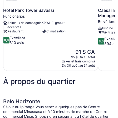
Hotel Park Tower Savassi
Caesar Bu
Managed 
Funcionários
Belvédère
Animaux de compagnie
Wi-Fi gratuit
acceptés
Piscine
Restaurant
Climatisation
Wi-Fi gratu
8.8
Excellent
8.6
Excelle
8,8
8,6
sur
610 avis
sur
594 avi
10,
10,
Le
91 $ CA
Excellent,
Excellent,
prix
610 avis
95 $ CA au total
594 avis
est
(taxes et frais compris)
de
Du 30 août au 31 août
91 $ CA
À propos du quartier
Belo Horizonte
Séjour au Ipiranga.Vous serez à quelques pas de Centre
commercial Minasxasa et à 10 minutes de marche de Centre
commercial Minas Shopping en séjournant à hôtel du quartier