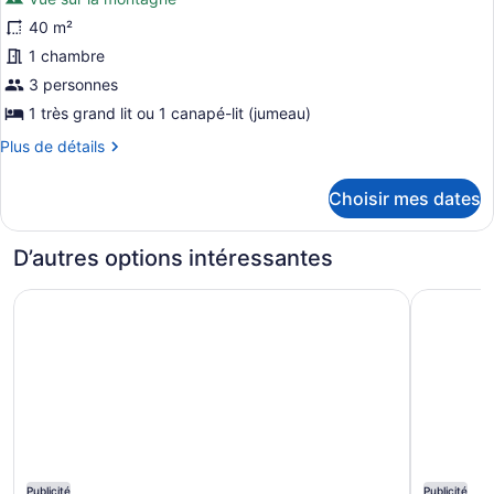
pour
40 m²
ce
1 chambre
type
de
3 personnes
chambre :
1 très grand lit ou 1 canapé-lit (jumeau)
Quarto
Plus
Plus de détails
Executivo
de
détails
Superior
Choisir mes dates
pour
Quarto
Executivo
D’autres options intéressantes
Superior
Hotel Park Tower Savassi
Caesar Bu
Publicité
Publicité