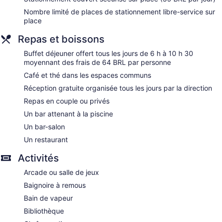
Bar by the pool
Nombre limité de places de stationnement libre-service sur
Dining venue
place
Ouro Minas Hotel Belo Horizonte, Dolce by Wyndham
Repas et boissons
possède 329 climatisées dotées de : minibar et coffre-fort
pour ordinateur portable. L’ameublement des chambres est
Buffet déjeuner offert tous les jours de 6 h à 10 h 30
unique. Les lits ont un matelas lit avec matelas à plateau-
moyennant des frais de 64 BRL par personne
coussin. Choix d’oreillers. Un téléviseur ACL de 32 po avec
Café et thé dans les espaces communs
chaînes par câble.
Réception gratuite organisée tous les jours par la direction
La salle de bain comprend : articles de toilette (gratuits) et
séchoir à cheveux. Les commodités suivantes sont
Repas en couple ou privés
offertes : un téléphone et un bureau. La préparation de lit est
Un bar attenant à la piscine
assurée tous les soirs et l'entretien ménager tous les jours. Le
Un bar-salon
service suivant est disponible sur demande : literie
hypoallergénique.
Un restaurant
Hôtel propose des services de spa pour permettre à ses
Activités
clients de se faire dorloter. Les services proposés incluent
Arcade ou salle de jeux
des soins du visage, des exfoliations, des soins du corps et
des manucures et pédicures. Le spa est ouvert tous les
Baignoire à remous
jours.
Bain de vapeur
Bibliothèque