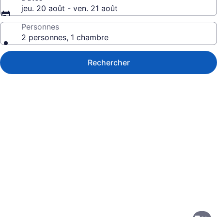
jeu. 20 août - ven. 21 août
Personnes
2 personnes, 1 chambre
Rechercher
Galerie
de
photos
de