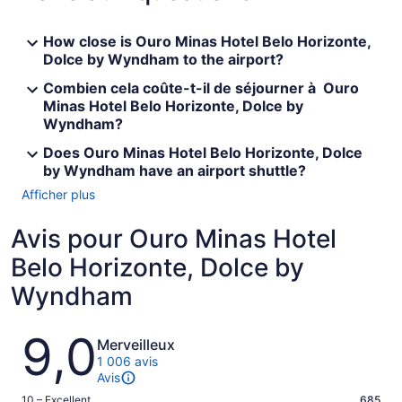
How close is Ouro Minas Hotel Belo Horizonte,
Dolce by Wyndham to the airport?
Combien cela coûte-t-il de séjourner à Ouro
Minas Hotel Belo Horizonte, Dolce by
Wyndham?
Does Ouro Minas Hotel Belo Horizonte, Dolce
by Wyndham have an airport shuttle?
Afficher plus
Avis pour Ouro Minas Hotel
Belo Horizonte, Dolce by
Wyndham
Avis
9,0
Merveilleux
1 006 avis
Avis
Note
10 – Excellent
685