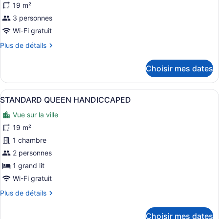
19 m²
les
photos
3 personnes
pour
Wi-Fi gratuit
ce
Plus
Plus de détails
type
de
de
détails
Choisir mes dates
pour
chambre :
Chambre
Chambre
Afficher
Une chambre d’hôtel avec un grand 
18
STANDARD QUEEN HANDICCAPED
toutes
Vue sur la ville
les
photos
19 m²
pour
1 chambre
ce
2 personnes
type
1 grand lit
de
Wi-Fi gratuit
chambre :
Plus
Plus de détails
STANDARD
de
QUEEN
détails
Choisir mes dates
HANDICCAPED
pour