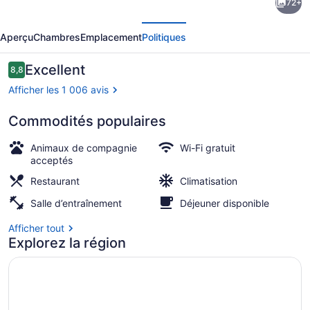
72+
l’hébergement
écédent
Suivant
Transamerica
Aperçu
Chambres
Emplacement
Politiques
Executive
Belo
Avis
Excellent
8,8
8,8 sur 10 –
Horizonte
Afficher les 1 006 avis
Commodités populaires
Déjeuner et souper servis sur plac
Animaux de compagnie
Wi-Fi gratuit
acceptés
Restaurant
Climatisation
Salle d’entraînement
Déjeuner disponible
Afficher tout
Explorez la région