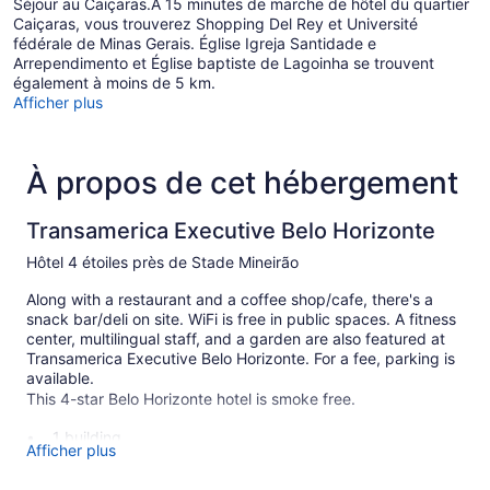
Séjour au Caiçaras.À 15 minutes de marche de hôtel du quartier
Caiçaras, vous trouverez Shopping Del Rey et Université
fédérale de Minas Gerais. Église Igreja Santidade e
Arrependimento et Église baptiste de Lagoinha se trouvent
également à moins de 5 km.
Afficher plus
À propos de cet hébergement
Transamerica Executive Belo Horizonte
Hôtel 4 étoiles près de Stade Mineirão
Along with a restaurant and a coffee shop/cafe, there's a
snack bar/deli on site. WiFi is free in public spaces. A fitness
center, multilingual staff, and a garden are also featured at
Transamerica Executive Belo Horizonte. For a fee, parking is
available.
This 4-star Belo Horizonte hotel is smoke free.
1 building
Afficher plus
200 guestrooms or units