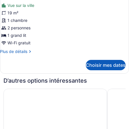
photos
Vue sur la ville
pour
19 m²
ce
1 chambre
type
de
2 personnes
chambre :
1 grand lit
STANDARD
Wi-Fi gratuit
QUEEN
Plus
Plus de détails
NÃO
de
FUMANTE
détails
Choisir mes dates
pour
STANDARD
QUEEN
D’autres options intéressantes
NÃO
FUMANTE
Hilton Garden Inn Belo Horizonte, Brazil
Hotel Par