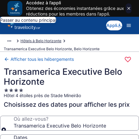
Accédez à l’appli
Obtenez des économies instantanées grâce aux
réductions pour les membres dans l’appli.
Passer au contenu principal
Appli
Hôtels à Belo Horizonte
Transamerica Executive Belo Horizonte, Belo Horizonte
Afficher tous les hébergements
Transamerica Executive Belo
Horizonte
Hébergement
Hôtel 4 étoiles près de Stade Mineirão
4.0 étoiles
Choisissez des dates pour afficher les prix
Où allez-vous?
Transamerica Executive Belo Horizonte
Dates