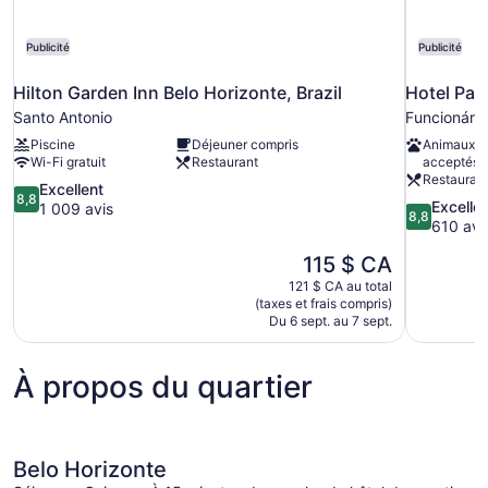
Publicité
Publicité
Hilton Garden Inn Belo Horizonte, Brazil
Hotel Par
Santo Antonio
Funcionário
Piscine
Déjeuner compris
Animaux d
Wi-Fi gratuit
Restaurant
acceptés
Restauran
8.8
Excellent
8,8
8.8
Excelle
sur
1 009 avis
8,8
sur
610 avi
10,
10,
Excellent,
Le
115 $ CA
Excellent,
1 009 avis
prix
610 avis
121 $ CA au total
est
(taxes et frais compris)
de
Du 6 sept. au 7 sept.
115 $ CA
À propos du quartier
Belo Horizonte