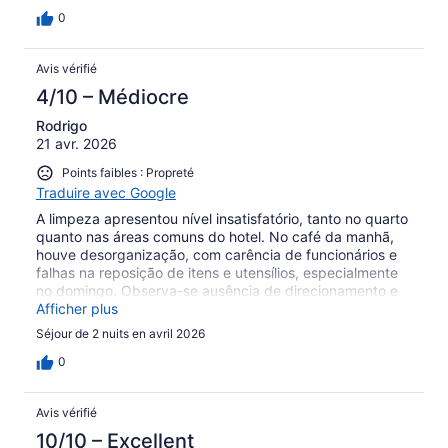
0
Avis vérifié
4/10 – Médiocre
Rodrigo
21 avr. 2026
Points faibles : Propreté
Traduire avec Google
A limpeza apresentou nível insatisfatório, tanto no quarto
quanto nas áreas comuns do hotel. No café da manhã,
houve desorganização, com carência de funcionários e
falhas na reposição de itens e utensílios, especialmente
no domingo. Observa-se ausência de direcionamento e
gestão operacional adequados. Itens básicos, como
Afficher plus
papel higiênico, não estavam disponíveis na
Séjour de 2 nuits en avril 2026
acomodação. Além disso, houve interrupção no
fornecimento de água no período da manhã, em razão
0
de problemas hidráulicos. Apesar da excelente
localização e da boa estrutura física do hotel, a falta de
Avis vérifié
gestão local contribui significativamente para as falhas
observadas.
10/10 – Excellent