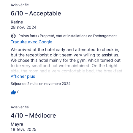
Avis vérifié
6/10 – Acceptable
Karine
28 nov. 2024
Points forts : Propreté, état et installations de l’hébergement
Traduire avec Google
We arrived at the hotel early and attempted to check in,
but the receptionist didn’t seem very willing to assist us.
We chose this hotel mainly for the gym, which turned out
to be very small and not well-maintained. On the bright
side, the room had a very comfortable bed, the breakfast
was excellent, and the location is conveniently close to
Afficher plus
everything
Séjour de 2 nuits en novembre 2024
0
Avis vérifié
4/10 – Médiocre
Mayra
18 févr. 2025