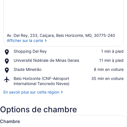
Av. Del Rey, 233, Caiçara, Belo Horizonte, MG, 30775-240
Afficher sur la carte
Place,
Shopping Del Rey
‪1 min à pied‬
Shopping
Afficher sur la carte
Place,
Université fédérale de Minas Gerais
‪11 min à pied‬
Del
Université
Rey
Place,
Stade Mineirão
‪8 min en voiture‬
fédérale
Stade
de
Airport,
Belo Horizonte (CNF-Aéroport
‪35 min en voiture‬
Mineirão
Minas
Belo
international Tancredo Neves)
Gerais
Horizonte
En savoir plus sur cette région
(CNF-
Aéroport
international
Options de chambre
Tancredo
Neves)
Afficher
Minibar, coffre-fort, bureau, ridea
7
Chambre
toutes