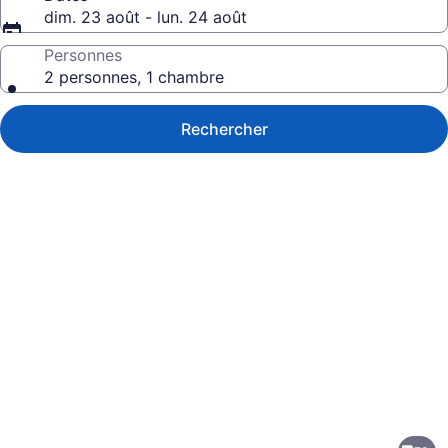
dim. 23 août - lun. 24 août
Personnes
2 personnes, 1 chambre
Rechercher
Galerie
de
photos
de