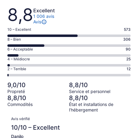
Avis
8,8
Excellent
1 006 avis
Avis
Note
10 – Excellent
573
de 10
Note
8 – Bien
306
–
de 8
Excellent,
Note
6 – Acceptable
90
–
d’après
de 6
Bien,
Note
4 – Médiocre
25
573 avis
–
d’après
de 4
sur 1006.
Acceptable,
Note
2 – Terrible
12
306 avis
–
d’après
de 2
sur 1006.
Médiocre,
90 avis
–
d’après
9,0/10
8,8/10
sur 1006.
Terrible,
25 avis
Propreté
Service et personnel
d’après
sur 1006.
8,8/10
8,8/10
12 avis
Commodités
État et installations de
sur 1006.
l’hébergement
Avis
Avis vérifié
10/10 – Excellent
Danilo