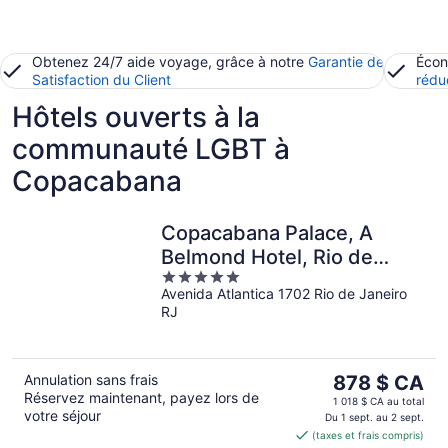
Obtenez 24/7 aide voyage, grâce à notre
Garantie de
Écon
Satisfaction du Client
rédu
Hôtels ouverts à la
communauté LGBT à
Copacabana
Copacabana Palace, A
Belmond Hotel, Rio de
5
Janeiro
Avenida Atlantica 1702 Rio de Janeiro
out
RJ
of
5
Le
Annulation sans frais
878 $ CA
Réservez maintenant, payez lors de
prix
1 018 $ CA au total
votre séjour
est
Du 1 sept. au 2 sept.
(taxes et frais compris)
de 878 $ CA