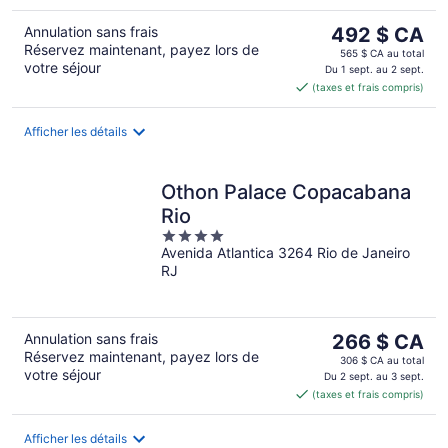
Le
Annulation sans frais
492 $ CA
Réservez maintenant, payez lors de
prix
565 $ CA au total
votre séjour
est
Du 1 sept. au 2 sept.
(taxes et frais compris)
de 492 $ CA
par
nuit
Afficher les détails
Othon Palace Copacabana
Rio
4
Avenida Atlantica 3264 Rio de Janeiro
out
RJ
of
5
Le
Annulation sans frais
266 $ CA
Réservez maintenant, payez lors de
prix
306 $ CA au total
votre séjour
est
Du 2 sept. au 3 sept.
(taxes et frais compris)
de 266 $ CA
par
nuit
Afficher les détails