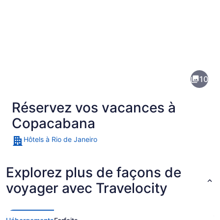
Images
de
la
10
destination
suivante :
Réservez vos vacances à
Copacabana
Copacabana
Hôtels à Rio de Janeiro
Une plage avec des gens, une gran
Explorez plus de façons de
voyager avec Travelocity