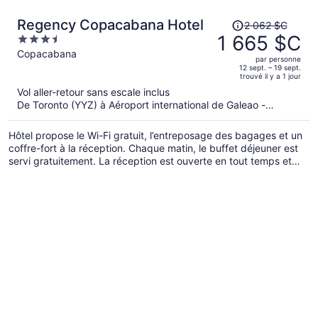
Le
Regency Copacabana Hotel
2 062 $C
prix
1 665 $C
3.5
était
out
Copacabana
par personne
de 2 062 $C,
of
12 sept. – 19 sept.
trouvé il y a 1 jour
il
5
Vol aller-retour sans escale inclus
est
De Toronto (YYZ) à Aéroport international de Galeao -
maintenant
Antonio Carlos Jobim (GIG)
de 1 665 $C
Hôtel propose le Wi-Fi gratuit, l’entreposage des bagages et un
par
coffre-fort à la réception. Chaque matin, le buffet déjeuner est
personne.
servi gratuitement. La réception est ouverte en tout temps et
une buanderie sont également offerts.