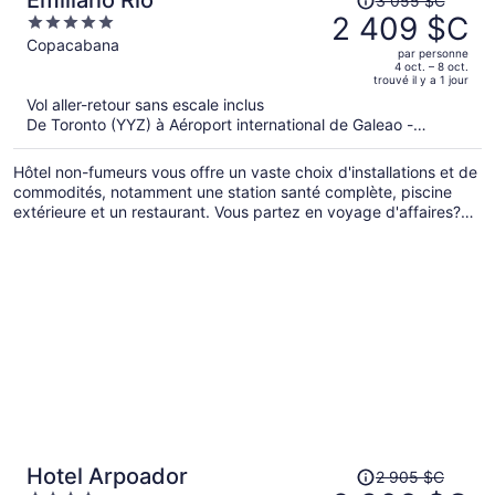
Emiliano Rio
3 055 $C
prix
2 409 $C
5
était
out
Copacabana
par personne
de 3 055 $C,
of
4 oct. – 8 oct.
trouvé il y a 1 jour
il
5
Vol aller-retour sans escale inclus
est
De Toronto (YYZ) à Aéroport international de Galeao -
maintenant
Antonio Carlos Jobim (GIG)
de 2 409 $C
Hôtel non-fumeurs vous offre un vaste choix d'installations et de
par
commodités, notamment une station santé complète, piscine
personne.
extérieure et un restaurant. Vous partez en voyage d'affaires?
Profitez du centre d'affaires et du Wi-Fi. L'établissement
propose également un service de navette aéroportuaire aller-
retour. Profitez centre d’entraînement ouvert en tout temps
avant d'aller prendre un verre au bar-salon ou au bar attenant à
la piscine.
Le
Hotel Arpoador
2 905 $C
prix