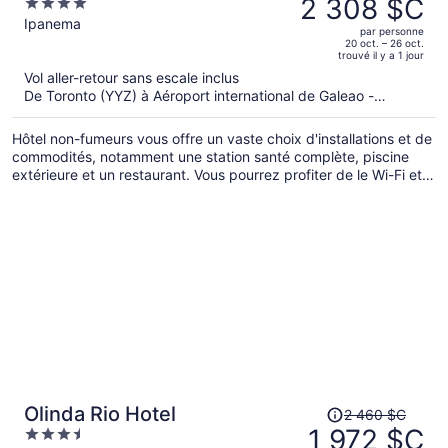
2 308 $C
4
était
out
Ipanema
par personne
de 2 905 $C,
of
20 oct. – 26 oct.
trouvé il y a 1 jour
il
5
Vol aller-retour sans escale inclus
est
De Toronto (YYZ) à Aéroport international de Galeao -
maintenant
Antonio Carlos Jobim (GIG)
de 2 308 $C
Hôtel non-fumeurs vous offre un vaste choix d'installations et de
par
commodités, notamment une station santé complète, piscine
personne.
extérieure et un restaurant. Vous pourrez profiter de le Wi-Fi et
centre d’entraînement physique. De plus, le déjeuner complet
est gratuit. Profitez toit-terrasse avant d'aller prendre un verre
au bar-salon ou au bar attenant à la piscine.
Le
Olinda Rio Hotel
2 460 $C
prix
1 972 $C
3.5