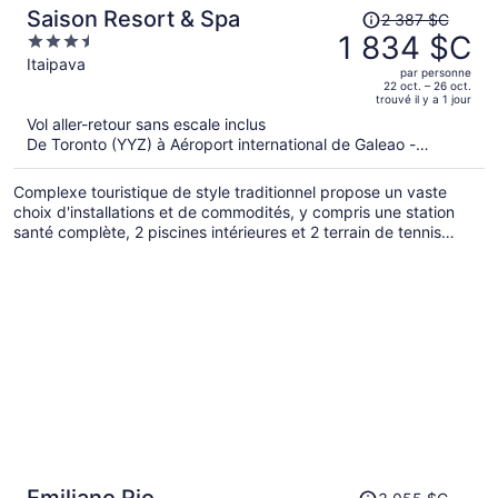
Le
Saison Resort & Spa
2 387 $C
prix
1 834 $C
3.5
était
out
Itaipava
par personne
de 2 387 $C,
of
22 oct. – 26 oct.
trouvé il y a 1 jour
il
5
Vol aller-retour sans escale inclus
est
De Toronto (YYZ) à Aéroport international de Galeao -
maintenant
Antonio Carlos Jobim (GIG)
de 1 834 $C
Complexe touristique de style traditionnel propose un vaste
par
choix d'installations et de commodités, y compris une station
personne.
santé complète, 2 piscines intérieures et 2 terrain de tennis
extérieur. Le Wi-Fi (gratuit) et le service de navette
aéroportuaire aller-retour seront très appréciés par les
personnes en déplacement pour affaires. L'établissement
dispose d'piscine extérieure. De plus, le déjeuner complet et le
stationnement libre-service sont gratuits.
Le