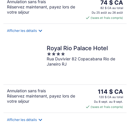
Le
Annulation sans frais
74 $ CA
Réservez maintenant, payez lors de
prix
82 $ CA au total
votre séjour
est
Du 25 août au 26 août
(taxes et frais compris)
de 74 $ CA
par
nuit
Afficher les détails
Royal Rio Palace Hotel
4
Rua Duvivier 82 Copacabana Rio de
out
Janeiro RJ
of
5
Le
Annulation sans frais
114 $ CA
Réservez maintenant, payez lors de
prix
120 $ CA au total
votre séjour
est
Du 8 sept. au 9 sept.
(taxes et frais compris)
de 114 $ CA
par
nuit
Afficher les détails