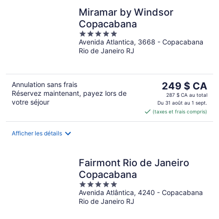
Miramar by Windsor
Copacabana
5
Avenida Atlantica, 3668 - Copacabana
out
Rio de Janeiro RJ
of
5
Le
Annulation sans frais
249 $ CA
Réservez maintenant, payez lors de
prix
287 $ CA au total
votre séjour
est
Du 31 août au 1 sept.
(taxes et frais compris)
de 249 $ CA
par
nuit
Afficher les détails
Fairmont Rio de Janeiro
Copacabana
5
Avenida Atlântica, 4240 - Copacabana
out
Rio de Janeiro RJ
of
5