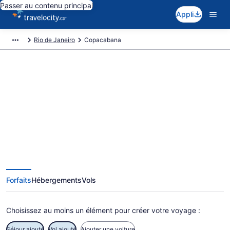
Passer au contenu principal
Appli
Rio de Janeiro
Copacabana
Réservez des voyages exclusifs à
Copacabana
Forfaits
Hébergements
Vols
Choisissez au moins un élément pour créer votre voyage :
Séjour ajouté
Vol ajouté
Ajouter une voiture