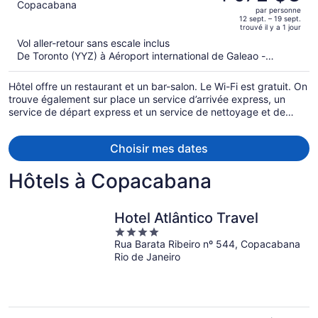
était
out
Copacabana
par personne
de 2 460 $C,
of
12 sept. – 19 sept.
trouvé il y a 1 jour
il
5
Vol aller-retour sans escale inclus
est
De Toronto (YYZ) à Aéroport international de Galeao -
maintenant
Antonio Carlos Jobim (GIG)
de 1 972 $C
Hôtel offre un restaurant et un bar-salon. Le Wi-Fi est gratuit. On
par
trouve également sur place un service d’arrivée express, un
personne.
service de départ express et un service de nettoyage et de
nettoyage à sec.
Choisir mes dates
Hôtels à Copacabana
Hotel Atlântico Travel
4
Rua Barata Ribeiro nº 544, Copacabana
out
Rio de Janeiro
of
5