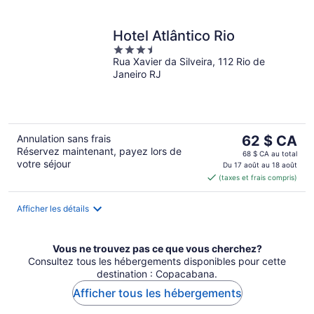
Hotel Atlântico Rio
3.5
Rua Xavier da Silveira, 112 Rio de
out
Janeiro RJ
of
5
Le
Annulation sans frais
62 $ CA
Réservez maintenant, payez lors de
prix
68 $ CA au total
votre séjour
est
Du 17 août au 18 août
(taxes et frais compris)
de 62 $ CA
par
nuit
Afficher les détails
Vous ne trouvez pas ce que vous cherchez?
Consultez tous les hébergements disponibles pour cette
destination : Copacabana.
Afficher tous les hébergements