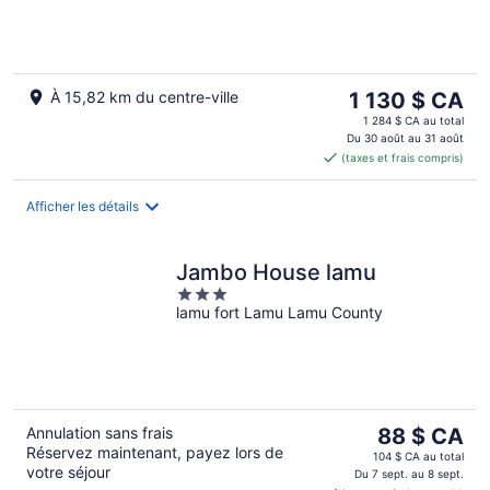
Lamu
Le
À 15,82 km du centre-ville
1 130 $ CA
prix
1 284 $ CA au total
est
Du 30 août au 31 août
(taxes et frais compris)
de 1 130 $ CA
par
nuit
Afficher les détails
Jambo House lamu
3
lamu fort Lamu Lamu County
out
of
5
Le
Annulation sans frais
88 $ CA
Réservez maintenant, payez lors de
prix
104 $ CA au total
votre séjour
est
Du 7 sept. au 8 sept.