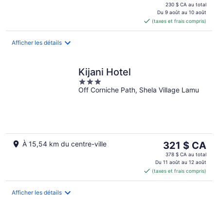
prix
9
-
14
230 $ CA au total
est
Du 9 août au 10 août
août
10
août
(taxes et frais compris)
de 192 $ CA
août
-
par
16
nuit
août
Afficher les détails
Kijani Hotel
3
Off Corniche Path, Shela Village Lamu
out
of
5
Le
À 15,54 km du centre-ville
321 $ CA
prix
378 $ CA au total
est
Du 11 août au 12 août
(taxes et frais compris)
de 321 $ CA
par
nuit
Afficher les détails