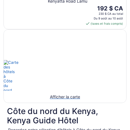
Kenyatta Road Lamu
Le
192 $ CA
prix
230 $ CA au total
est
Du 9 août au 10 août
(taxes et frais compris)
de 192 $ CA
par
nuit
du 9
août
au 10
août
Afficher la carte
Côte du nord du Kenya,
Kenya Guide Hôtel
Regardez notre sélection d'hôtels à Côte du nord du Kenya,