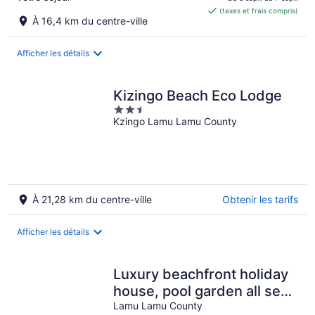
est
(taxes et frais compris)
de 780 $ CA
À 16,4 km du centre-ville
par
nuit
Afficher les détails
Kizingo Beach Eco Lodge
2.5
Kzingo Lamu Lamu County
out
of
5
À 21,28 km du centre-ville
Obtenir les tarifs
Afficher les détails
Luxury beachfront holiday
house, pool garden all sea
views, Forodhani House
Lamu Lamu County