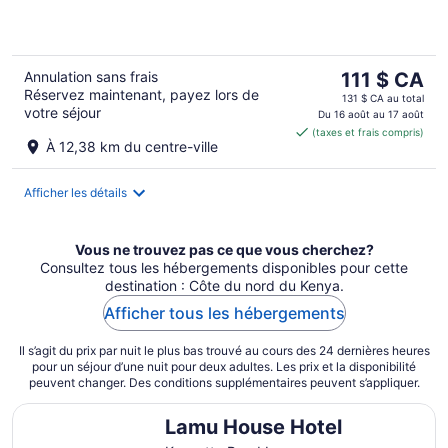
5
Le
Annulation sans frais
111 $ CA
Réservez maintenant, payez lors de
prix
131 $ CA au total
votre séjour
est
Du 16 août au 17 août
(taxes et frais compris)
de 111 $ CA
À 12,38 km du centre-ville
par
nuit
Afficher les détails
Vous ne trouvez pas ce que vous cherchez?
Consultez tous les hébergements disponibles pour cette
destination : Côte du nord du Kenya.
Afficher tous les hébergements
Il s’agit du prix par nuit le plus bas trouvé au cours des 24 dernières heures
pour un séjour d’une nuit pour deux adultes. Les prix et la disponibilité
peuvent changer. Des conditions supplémentaires peuvent s’appliquer.
Lamu House Hotel
Lamu House Hotel