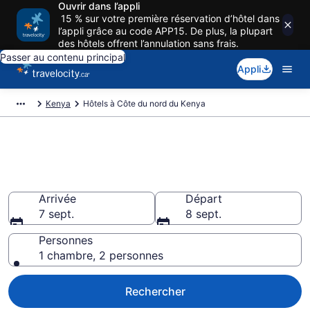
Ouvrir dans l’appli
15 % sur votre première réservation d’hôtel dans
l’appli grâce au code APP15. De plus, la plupart
des hôtels offrent l’annulation sans frais.
Passer au contenu principal
Appli
Kenya
Hôtels à Côte du nord du Kenya
Réservez des hôtels pas cher à
Côte du nord du Kenya
Arrivée
Départ
7 sept.
8 sept.
Personnes
1 chambre, 2 personnes
Rechercher