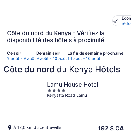
Écon
rédu
Côte du nord du Kenya – Vérifiez la
disponibilité des hôtels à proximité
Consultez
Consulter
Consultez
Ce soir
Demain soir
La fin de semaine prochaine
les
les
les
8 août - 9 août
9 août - 10 août
14 août - 16 août
prix
prix
prix
Côte du nord du Kenya Hôtels
à Côte
à
à Côte
du
Côte
du
nord
du
nord
Lamu House Hotel
du
nord
du
4
Kenya
du
Kenya
Kenyatta Road Lamu
out
pour
Kenya
pour
of
ce
pour
la
5
soir,
demain
fin
8
soir,
de
août
9
semaine
Le
À 12,6 km du centre-ville
192 $ CA
-
août
prochaine,