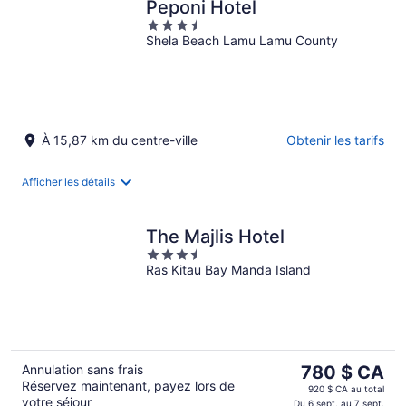
Peponi Hotel
3.5
Shela Beach Lamu Lamu County
out
of
5
À 15,87 km du centre-ville
Obtenir les tarifs
Afficher les détails
The Majlis Hotel
3.5
Ras Kitau Bay Manda Island
out
of
5
Le
Annulation sans frais
780 $ CA
Réservez maintenant, payez lors de
prix
920 $ CA au total
votre séjour
Du 6 sept. au 7 sept.