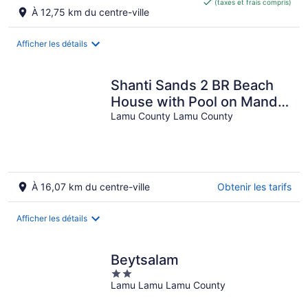
(taxes et frais compris)
de 88 $ CA
À 12,75 km du centre-ville
par
nuit
Afficher les détails
Shanti Sands 2 BR Beach
House with Pool on Manda
Island, Lamu - Kenya
Lamu County Lamu County
À 16,07 km du centre-ville
Obtenir les tarifs
Afficher les détails
Beytsalam
2
Lamu Lamu Lamu County
out
of