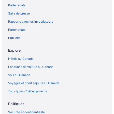
Partenariats
Complexes et hôtels au bord de la plage – Honolulu
Salle de presse
Complexes et hôtels tout inclus – Honolulu
Rapports avec les investisseurs
Honolulu – Hôtels
Partenariats
Honolulu – Villas
Ka'a'awa – Hôtels
Publicité
Complexes et hôtels tout inclus – Kaanapali
Explorer
Kahului – Auberges de jeunesse
Hôtels au Canada
Lahaina – Hôtels CRH - Condominium Rentals Hawaii
Locations de voiture au Canada
Destination Hotels – Lahaina
Vols au Canada
Diamond Resorts – Lahaina
Voyages et court séjours au Canada
Princeville – Hôtels
Waihee-Waiehu – Hôtels Best Western
Tous types d’hébergements
Politiques
Sécurité et confidentialité