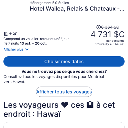
Hébergement 5.0 étoiles
maintenant
Hotel Wailea, Relais & Chateaux -
de 18 020 $C
Adults Only
par
personne.
Le
8 364 $C
prix
4 731 $C
était
Comprend un vol aller-retour et unSéjour
par personne
de 8 364 $C,
de 7 nuits
13 oct. – 20 oct.
trouvé il y a 5 heures
il
Afficher plus
est
maintenant
Choisir mes dates
de 4 731 $C
Vous ne trouvez pas ce que vous cherchez?
par
Consultez tous les voyages disponibles pour Montréal
personne.
vers Hawaï.
Afficher tous les voyages
Les voyageurs ❤️ ces 🏨 à cet
endroit : Hawaï
S’ouvre dans une nouvelle fenêtre
Hilton Hawaiian Village Waikiki Beach Resort