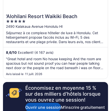
'Alohilani Resort Waikiki Beach
5
out
2490 Kalakaua Avenue Honolulu HI
of
Séjournez à ce complexe hôtelier de luxe à Honolulu. Cet
5
hébergement propose l’accès inclus au Wi-Fi, 5 des
restaurants et une plage privée. Dans leurs avis, nos clients
font l’éloge de la piscine et du personnel serviable. Deux
attractions prisées, Waikiki Beach et Royal Hawaiian Center,
8,6
/
10
Excellent! (4 167 avis)
se situent à proximité.
"Great hotel and room No house keeping And the room are
spacious but not sound proof you can hear people talking
next door or the people on the road beneath i was on floor
10"
Avis laissé le 11 juill. 2026
Économisez en moyenne 15 %
sur des milliers d’hôtels lorsque
vous ouvrez une session!
Ouvrir une session
M’inscrire gratuitement