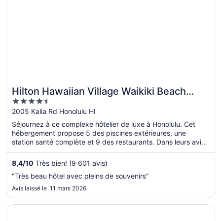
Hilton Hawaiian Village Waikiki Beach
4.5
Resort
out
2005 Kalia Rd Honolulu HI
of
Séjournez à ce complexe hôtelier de luxe à Honolulu. Cet
5
hébergement propose 5 des piscines extérieures, une
station santé complète et 9 des restaurants. Dans leurs avis,
nos clients font l’éloge de la piscine et du personnel
serviable. Deux attractions prisées, Waikiki Beach Walk et
8,4
/
10
Très bien! (9 601 avis)
Royal Hawaiian Center, se situent à proximité.
"Très beau hôtel avec pleins de souvenirs"
Avis laissé le 11 mars 2026
S’ouvre dans une nouvelle fenêtre
Hyatt Regency Waikiki Beach Resort & Spa