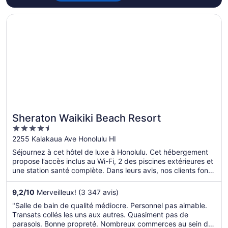
S’ouvre dans une nouvelle fenêtre
Sheraton Waikiki Beach Resort
Sheraton Waikiki Beach Resort
4.5
out
2255 Kalakaua Ave Honolulu HI
of
Séjournez à cet hôtel de luxe à Honolulu. Cet hébergement
5
propose l’accès inclus au Wi-Fi, 2 des piscines extérieures et
une station santé complète. Dans leurs avis, nos clients font
l’éloge de la piscine et du personnel serviable. Deux
attractions prisées, Royal Hawaiian Center et Waikiki Beach
9,2
/
10
Merveilleux! (3 347 avis)
Walk, se situent à proximité.
"Salle de bain de qualité médiocre. Personnel pas aimable.
Transats collés les uns aux autres. Quasiment pas de
parasols. Bonne propreté. Nombreux commerces au sein du