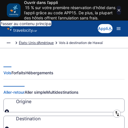
Ouvrir dans l’appli
15 % sur votre première réservation d’hôtel dans
l’appli grâce au code APP15. De plus, la plupart
des hôtels offrent l’annulation sans frais.
Passer au contenu principal
Appli
États-Unis d’Amérique
Vols à destination de Hawaï
Vols
Forfaits
Hébergements
Vols − Hawaï
Aller-retour
Aller simple
Multidestinations
Origine
Origine
Destination