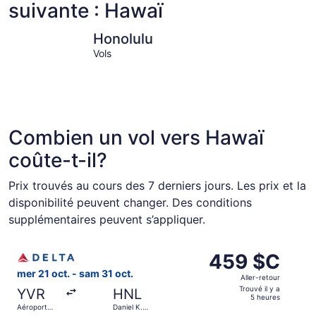
suivante : Hawaï
Honolulu
Kihei
Honolulu
Vols
Combien un vol vers Hawaï
coûte-t-il?
Prix trouvés au cours des 7 derniers jours. Les prix et la
disponibilité peuvent changer. Des conditions
supplémentaires peuvent s’appliquer.
Sélectionner le vol Delta depuis Aéroport international de
459 $C
459 $C
Aller-
mer 21 oct. - sam 31 oct.
Aller-retour
retour,
Trouvé il y a
YVR
HNL
Trouvé
5 heures
Aéroport
Daniel K.
il
international
Inouye Intl.