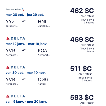
de
y
Sélectionner le vol American Airlines depuis aéroport inter
Vancouver
a
462 $C
462 $C
5 heures
Aller-
mer 28 oct. - jeu 29 oct.
Aller-retour
retour,
Trouvé il y a
YYZ
HNL
Trouvé
3 heures
aéroport
Daniel K.
il
international
Inouye Intl.
Pearson
y
Sélectionner le vol Delta depuis Aéroport international de
a
469 $C
469 $C
3 heures
Aller-
mar 12 janv. - mar 19 janv.
Aller-retour
retour,
Trouvé il y a
YVR
KOA
Trouvé
1 heure
Aéroport
Aéroport
il
international
international
de
de Kona
y
Sélectionner le vol Delta depuis Aéroport international de
Vancouver
a
511 $C
511 $C
1 heure
Aller-
ven 30 oct. - mar 10 nov.
Aller-retour
retour,
Trouvé il y a
YVR
OGG
Trouvé
2 heures
Aéroport
Kahului
il
international
de
y
Sélectionner le vol Delta depuis Aéroport international de
Vancouver
a
593 $C
593 $C
2 heures
Aller-
sam 9 janv. - mer 20 janv.
Aller-retour
retour,