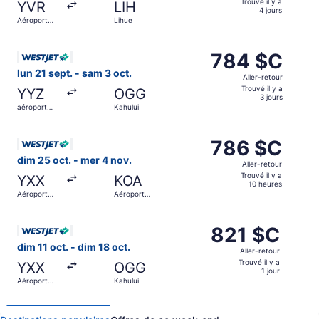
Trouvé il y a
YVR
LIH
Trouvé
4 jours
Aéroport
Lihue
il
international
de
y
Sélectionner le vol WestJet depuis aéroport international 
Vancouver
a
784 $C
784 $C
4 jours
Aller-
lun 21 sept. - sam 3 oct.
Aller-retour
retour,
Trouvé il y a
YYZ
OGG
Trouvé
3 jours
aéroport
Kahului
il
international
Pearson
y
Sélectionner le vol WestJet depuis Aéroport international
a
786 $C
786 $C
3 jours
Aller-
dim 25 oct. - mer 4 nov.
Aller-retour
retour,
Trouvé il y a
YXX
KOA
Trouvé
10 heures
Aéroport
Aéroport
il
international
international
d'Abbotsford
de Kona
y
Sélectionner le vol WestJet depuis Aéroport international 
a
821 $C
821 $C
10 heures
Aller-
dim 11 oct. - dim 18 oct.
Aller-retour
retour,
Trouvé il y a
YXX
OGG
Trouvé
1 jour
Aéroport
Kahului
il
international
d'Abbotsford
y
a