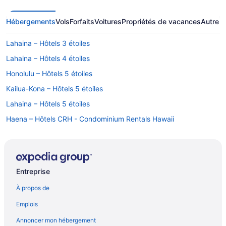
Hébergements
Vols
Forfaits
Voitures
Propriétés de vacances
Autre
Lahaina – Hôtels 3 étoiles
Lahaina – Hôtels 4 étoiles
Honolulu – Hôtels 5 étoiles
Kailua-Kona – Hôtels 5 étoiles
Lahaina – Hôtels 5 étoiles
Haena – Hôtels CRH - Condominium Rentals Hawaii
Hana – Hôtels
Complexes et hôtels tout inclus – Hilo
Hilo – Hôtels
Entreprise
Honolulu – Hôtels-résidences
À propos de
Honolulu – Appartements
Emplois
Honolulu – Cabanes dans les arbres
Annoncer mon hébergement
Complexes et hôtels avec casino – Honolulu