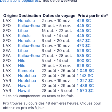
Destinations populaires
Offres de ce week-end
1 jour
Origine
Destination
Dates de voyage
Prix à partir de*
Du novembre
LAX
Honolulu
2 nov.
-
10 nov.
426 $C
2
Du octobre
SFO
Kailua-Kona
29 oct.
-
5 nov.
445 $C
au novembre
29
Du octobre
SFO
Lihue
15 oct.
-
22 oct.
445 $C
Du octobre
10
au novembre
15
LAX
Kahului
5 oct.
-
14 oct.
445 $C
5
Du octobre
5
au octobre
SFO
Honolulu
6 oct.
-
20 oct.
457 $C
au octobre
6
Du novembre
22
LAX
Kailua-Kona
3 nov.
-
10 nov.
473 $C
14
au octobre
Du octobre
3
SEA
Lihue
6 oct.
-
20 oct.
529 $C
20
6
au novembre
Du octobre
SEA
Kailua-Kona
21 oct.
-
28 oct.
585 $C
Du octobre
au octobre
10
21
SFO
Hilo
5 oct.
-
14 oct.
600 $C
5
20
Du octobre
au octobre
LAX
Hilo
26 oct.
-
3 nov.
626 $C
au octobre
26
28
Du août
LAX
Kamuela
22 août
-
26 août
1 048 $C
14
au novembre
22
Du août
LAX
Hoolehua
22 août
-
26 août
1 143 $C
Du novembre
3
au août
22
YVR
Hoolehua
8 nov.
-
19 nov.
1 327 $C
8
26
au août
Du août
SEA
Hawaï
23 août
-
29 août
1 486 $C
au novembre
Du août
26
23
YVR
Hawaï
28 août
-
5 sept.
1 570 $C
19
28
au août
* Les prix comprennent les taxes et les frais.
au septembre
29
Prix trouvés au cours des 48 dernières heures. Cliquez pour
5
obtenir les prix mis à jour.