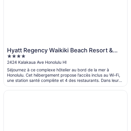
Hyatt Regency Waikiki Beach Resort &
4
Spa
out
2424 Kalakaua Ave Honolulu HI
of
Séjournez à ce complexe hôtelier au bord de la mer à
5
Honolulu. Cet hébergement propose l’accès inclus au Wi-Fi,
une station santé complète et 4 des restaurants. Dans leurs
avis, nos clients font l’éloge du personnel serviable et de la
propreté des chambres. Deux attractions prisées, Waikiki
S’ouvre dans une nouvelle fenêtre
'Alohilani Resort Waikiki Beach
Beach et Royal Hawaiian Center, se situent à proximité.