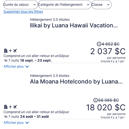
Durée du séjour
Catégorie de l’hébergement
Classe
Supprimer tous les filtres
Hébergement 3.0 étoiles
Ilikai by Luana Hawaii Vacation
Rentals
Le
4 652 $C
prix
2 037 $C
était
Comprend un vol aller-retour et unSéjour
par personne
de 4 652 $C,
de 7 nuits
16 sept. – 23 sept.
trouvé il y a 1 jour
il
Afficher plus
est
Hébergement 3.5 étoiles
maintenant
Ala Moana Hotelcondo by Luana
de 2 037 $C
Vacation Rental
par
personne.
Le
58 985 $C
prix
18 020 $C
était
Comprend un vol aller-retour et unSéjour
par personne
de 58 985 $C,
de 7 nuits
24 août – 31 août
trouvé il y a 1 jour
il
Afficher plus
est