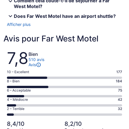
Combien cela coûte-t-il de séjourner à Far
West Motel?
Does Far West Motel have an airport shuttle?
Afficher plus
Avis pour Far West Motel
Avis
7,8
Bien
510 avis
Avis
Note
10 – Excellent
177
de 10
Note
8 – Bien
184
–
de 8
Excellent,
Note
6 – Acceptable
75
–
d’après
de 6
Bien,
Note
4 – Médiocre
42
177 avis
–
d’après
de 4
sur 510.
Acceptable,
Note
2 – Terrible
32
184 avis
–
d’après
de 2
sur 510.
Médiocre,
75 avis
–
d’après
8,4/10
8,2/10
sur 510.
Terrible,
42 avis