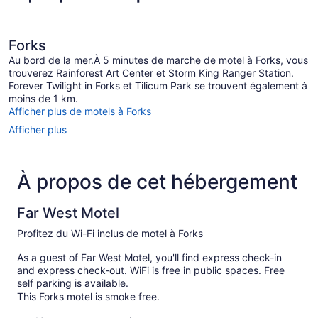
grand
four
lit,
à
réfrigérateur
et
micro-
Forks
four
ondes
Au bord de la mer.À 5 minutes de marche de motel à Forks, vous
à
trouverez Rainforest Art Center et Storm King Ranger Station.
micro-
Forever Twilight in Forks et Tilicum Park se trouvent également à
ondes
moins de 1 km.
Afficher plus de motels à Forks
Afficher plus
À propos de cet hébergement
Far West Motel
Profitez du Wi-Fi inclus de motel à Forks
As a guest of Far West Motel, you'll find express check-in
and express check-out. WiFi is free in public spaces. Free
self parking is available.
This Forks motel is smoke free.