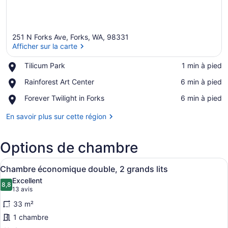
251 N Forks Ave, Forks, WA, 98331
Afficher sur la carte
Place,
Tilicum Park
‪1 min à pied‬
Tilicum
Afficher sur la carte
Place,
Rainforest Art Center
‪6 min à pied‬
Park
Rainforest
Place,
Forever Twilight in Forks
‪6 min à pied‬
Art
Forever
Center
Twilight
En savoir plus sur cette région
in
Forks
Options de chambre
Afficher
Une chambre d’hôtel avec deux lits
4
Chambre économique double, 2 grands lits
toutes
Excellent
les
8,8
8,8 sur 10
(13 avis)
13 avis
photos
33 m²
pour
1 chambre
ce