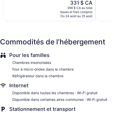
Le
331 $ CA
608 avis
bien,
prix
366 $ CA au total
1 010 avi
est
(taxes et frais compris)
de
Du 24 août au 25 août
331 $ CA
Commodités de l’hébergement
Pour les familles
Chambres insonorisées
Four à micro-ondes dans la chambre
Réfrigérateur dans la chambre
Internet
Disponible dans toutes les chambres : Wi-Fi gratuit
Disponible dans certaines aires communes : Wi-Fi gratuit
Stationnement et transport