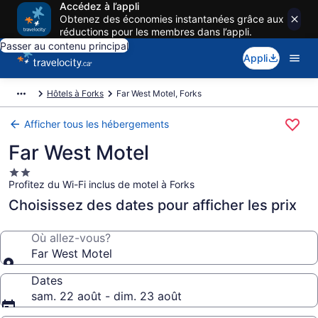
Accédez à l’appli
Obtenez des économies instantanées grâce aux
réductions pour les membres dans l’appli.
Passer au contenu principal
Appli
Hôtels à Forks
Far West Motel, Forks
Afficher tous les hébergements
Far West Motel
Hébergement
Profitez du Wi-Fi inclus de motel à Forks
2.0 étoiles
Choisissez des dates pour afficher les prix
Où allez-vous?
Far West Motel
Dates
sam. 22 août - dim. 23 août