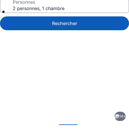
Personnes
2 personnes, 1 chambre
Rechercher
Galerie
de
photos
de
14+
l’hébergement
écédent
Suivant
Far