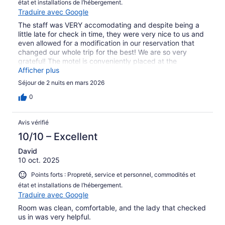
état et installations de l’hébergement.
Traduire avec Google
The staff was VERY accomodating and despite being a
little late for check in time, they were very nice to us and
even allowed for a modification in our reservation that
changed our whole trip for the best! We are so very
grateful! The motel is conveniently placed at the
entrance of Forks and right in front of a gas station, a
Afficher plus
diner and a coffee shop. Made our stay so much easier.
Séjour de 2 nuits en mars 2026
The room was clean and nice!
0
Avis vérifié
10/10 – Excellent
David
10 oct. 2025
Points forts : Propreté, service et personnel, commodités et
état et installations de l’hébergement.
Traduire avec Google
Room was clean, comfortable, and the lady that checked
us in was very helpful.