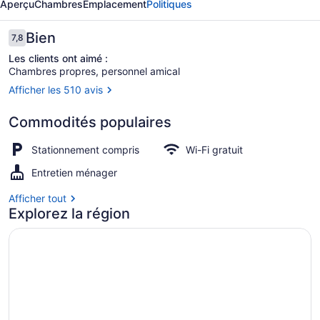
Aperçu
Chambres
Emplacement
Politiques
West
Motel
Avis
Bien
7,8
7,8 sur 10 –
Les clients ont aimé :
Chambres propres, personnel amical
Afficher les 510 avis
Chambre économique double, 2 grand
Commodités populaires
Stationnement compris
Wi-Fi gratuit
Entretien ménager
Afficher tout
Explorez la région