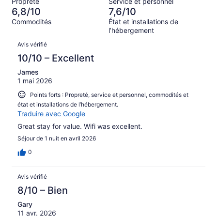
Propreté
Service et personnel
d’après
sur 510.
6,8/10
7,6/10
32 avis
Commodités
État et installations de
sur 510.
l’hébergement
Avis
Avis vérifié
10/10 – Excellent
James
1 mai 2026
Points forts : Propreté, service et personnel, commodités et
état et installations de l’hébergement.
Traduire avec Google
Great stay for value. Wifi was excellent.
Séjour de 1 nuit en avril 2026
0
Avis vérifié
8/10 – Bien
Gary
11 avr. 2026