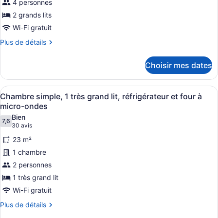
4 personnes
type
de
2 grands lits
chambre :
Wi-Fi gratuit
Chambre
Plus
Plus de détails
économique
de
détails
double,
Choisir mes dates
pour
2
Chambre
grands
économique
Afficher
Une chambre d’hôtel avec un lit, u
lits
5
double,
Chambre simple, 1 très grand lit, réfrigérateur et four à
toutes
2
micro-ondes
grands
les
Bien
lits
7,6
photos
7,6 sur 10
(30 avis)
30 avis
pour
23 m²
ce
1 chambre
type
2 personnes
de
1 très grand lit
chambre :
Chambre
Wi-Fi gratuit
simple,
Plus
Plus de détails
1
de