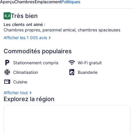
Aperçu
Chambres
Emplacement
Politiques
Suites
Inn
Avis
Très bien
8,4
8,4 sur 10 –
Les clients ont aimé :
Chambres propres, personnel amical, chambres spacieuses
Afficher les 1 005 avis
Cafetière-théière, réfrigérateur g
Commodités populaires
Stationnement compris
Wi-Fi gratuit
Climatisation
Buanderie
Cuisine
Afficher tout
Explorez la région