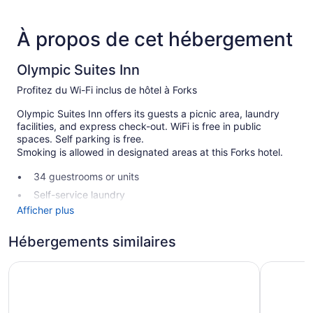
À propos de cet hébergement
Olympic Suites Inn
Profitez du Wi-Fi inclus de hôtel à Forks
Olympic Suites Inn offers its guests a picnic area, laundry
facilities, and express check-out. WiFi is free in public
spaces. Self parking is free.
Smoking is allowed in designated areas at this Forks hotel.
34 guestrooms or units
Self-service laundry
Afficher plus
Front desk (limited hours)
Express check-out
Hébergements similaires
Outdoor picnic space
The Forks Motel
Town Mot
Smoking in designated areas
Olympic Suites Inn possède 34 climatisées accessibles par
des couloirs extérieurs. Toutes sont dotées : cafetière-