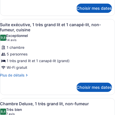
Prestige,
de
détails
2
Choisir mes dates
pour
chambres,
Suite
non-
Prestige,
Afficher
Une salle de bain avec un mur en 
fumeur,
2
2
Suite exécutive, 1 très grand lit et 1 canapé-lit, non-
toutes
chambres,
cuisine
fumeur, cuisine
non-
les
Exceptionnel
fumeur,
9,8
photos
9,8 sur 10
(14 avis)
14 avis
cuisine
pour
1 chambre
ce
5 personnes
type
1 très grand lit et 1 canapé-lit (grand)
de
Wi-Fi gratuit
chambre :
Suite
Plus
Plus de détails
de
exécutive,
détails
1
Choisir mes dates
pour
très
Suite
grand
exécutive,
Afficher
Une salle de bain avec un mur en 
2
1
Chambre Deluxe, 1 très grand lit, non-fumeur
lit
toutes
très
et
Très bien
grand
les
8,4
8,4 sur 10
(7 avis)
7 avis