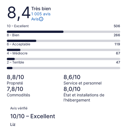
Avis
8,4
Très bien
1 005 avis
Avis
Note
10 – Excellent
506
de 10
Note
8 – Bien
266
–
de 8
Excellent,
Note
6 – Acceptable
119
–
d’après
de 6
Bien,
Note
4 – Médiocre
67
506 avis
–
d’après
de 4
sur 1005.
Acceptable,
Note
2 – Terrible
47
266 avis
–
d’après
de 2
sur 1005.
Médiocre,
119 avis
–
d’après
8,8/10
8,6/10
sur 1005.
Terrible,
67 avis
Propreté
Service et personnel
d’après
sur 1005.
7,8/10
8,0/10
47 avis
Commodités
État et installations de
sur 1005.
l’hébergement
Avis
Avis vérifié
10/10 – Excellent
Liz