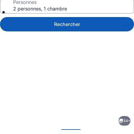
Personnes
2 personnes, 1 chambre
Rechercher
Galerie
de
photos
de
34+
l’hébergement
écédent
Suivant
Olympic