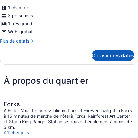
1
lit
photos
et
canapé-
1 chambre
pour
1
lit,
3 personnes
ce
canapé-
non-
1 très grand lit
lit,
type
fumeur,
non-
de
Wi-Fi gratuit
fumeur,
cuisine
chambre :
cuisine
Plus
Plus de détails
Chambre
de
détails
Deluxe,
Choisir mes dates
pour
1
Chambre
très
Deluxe,
1
grand
À propos du quartier
très
lit,
grand
non-
lit,
fumeur
non-
fumeur
Forks
À Forks .Vous trouverez Tilicum Park et Forever Twilight in Forks
à 15 minutes de marche de hôtel à Forks. Rainforest Art Center
et Storm King Ranger Station se trouvent également à moins de
3 km.
Afficher plus