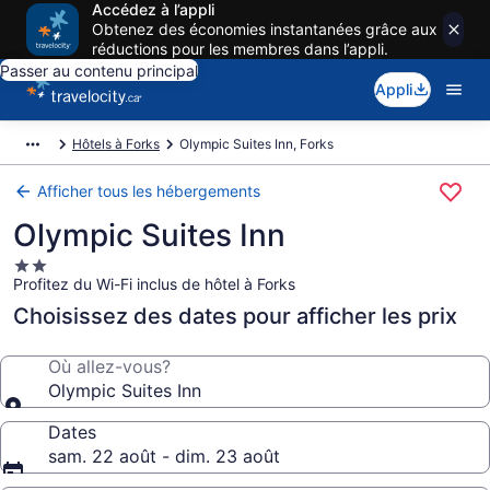
Accédez à l’appli
Obtenez des économies instantanées grâce aux
réductions pour les membres dans l’appli.
Passer au contenu principal
Appli
Hôtels à Forks
Olympic Suites Inn, Forks
Afficher tous les hébergements
Olympic Suites Inn
Hébergement
Profitez du Wi-Fi inclus de hôtel à Forks
2.0 étoiles
Choisissez des dates pour afficher les prix
Où allez-vous?
Olympic Suites Inn
Dates
sam. 22 août - dim. 23 août