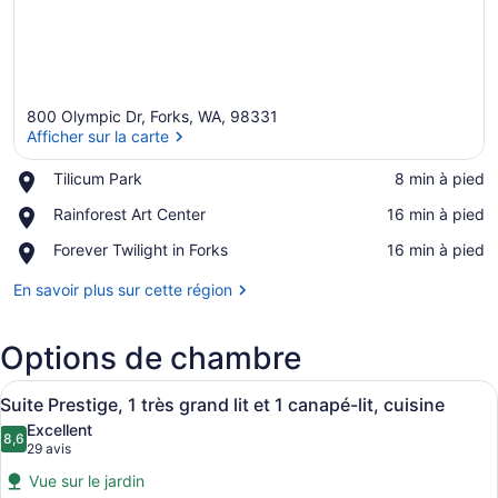
800 Olympic Dr, Forks, WA, 98331
Afficher sur la carte
Place,
Tilicum Park
‪8 min à pied‬
Tilicum
Afficher sur la carte
Place,
Rainforest Art Center
‪16 min à pied‬
Park
Rainforest
Place,
Forever Twilight in Forks
‪16 min à pied‬
Art
Forever
Center
Twilight
En savoir plus sur cette région
in
Forks
Options de chambre
Afficher
Un salon moderne doté d’un télévise
25
Suite Prestige, 1 très grand lit et 1 canapé-lit, cuisine
toutes
Excellent
les
8,6
8,6 sur 10
(29 avis)
29 avis
photos
Vue sur le jardin
pour