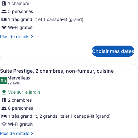
1 chambre
ce
5 personnes
type
de
1 très grand lit et 1 canapé-lit (grand)
chambre :
Wi-Fi gratuit
Suite
Plus
Plus de détails
Prestige,
de
détails
1
Choisir mes dates
pour
très
Suite
grand
Prestige,
Afficher
Un salon moderne doté d’un télévise
lit
28
1
Suite Prestige, 2 chambres, non-fumeur, cuisine
toutes
très
et
Merveilleux
grand
les
9,2
9,2 sur 10
1
(22 avis)
22 avis
lit
photos
canapé-
et
Vue sur le jardin
pour
lit,
1
2 chambres
ce
canapé-
cuisine
8 personnes
lit,
type
cuisine
de
1 très grand lit, 2 grands lits et 1 canapé-lit (grand)
chambre :
Wi-Fi gratuit
Suite
Plus
Plus de détails