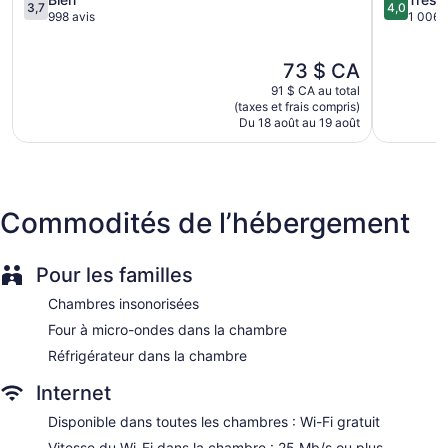
3,7
4,0
comprennent : un bureau et un téléphone. Les appels locaux
sur
sur
998 avis
1 006 
5,
5,
gratuits sont aussi compris (certaines restrictions peuvent
Bien,
Très
s'appliquer). Commodités fournies sur demande :
Le
73 $ CA
998 avis
bien,
changement des serviettes (sur demande) et changement
prix
1 006 avi
91 $ CA au total
de la literie (sur demande). L'entretien ménager est assuré
est
(taxes et frais compris)
tous les jours.
de
Du 18 août au 19 août
73 $ CA
Commodités de l’hébergement
Pour les familles
Chambres insonorisées
Four à micro-ondes dans la chambre
Réfrigérateur dans la chambre
Internet
Disponible dans toutes les chambres : Wi-Fi gratuit
Vitesse du Wi-Fi dans la chambre : 25 Mb/s ou plus