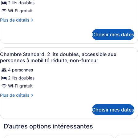
2 lits doubles
type
Wi-Fi gratuit
de
chambre :
Plus
Plus de détails
de
Chambre
détails
Deluxe,
Choisir mes dates
pour
2
Chambre
Deluxe,
lits
Afficher
Une chambre d’hôtel avec deux lits
8
2
Chambre Standard, 2 lits doubles, accessible aux
doubles,
toutes
lits
personnes à mobilité réduite, non-fumeur
non-
doubles,
les
fumeur,
non-
4 personnes
photos
fumeur,
réfrigérateur
2 lits doubles
pour
réfrigérateur
et
ce
Wi-Fi gratuit
et
four
four
type
Plus
Plus de détails
à
à
de
de
micro-
micro-
détails
chambre :
ondes
Choisir mes dates
pour
ondes
Chambre
Chambre
Standard,
Standard,
D’autres options intéressantes
2
2
lits
lits
Days Inn by Wyndham Forsyth
Microtel 