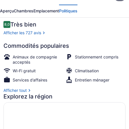
écédent
Suivant
Motel
Aperçu
Chambres
Emplacement
Politiques
6
Forsyth,
Avis
Très bien
8,0
8,0 sur 10 –
GA
Afficher les 727 avis
–
Commodités populaires
Tift
Bureau, système d’insonorisation, 
College
Animaux de compagnie
Stationnement compris
acceptés
Wi-Fi gratuit
Climatisation
Services d’affaires
Entretien ménager
Afficher tout
Explorez la région