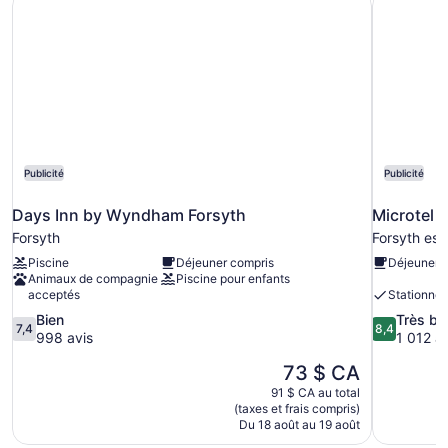
doubles,
doubles,
accessible
accessible
aux
personnes
aux
à
personnes
mobilité
à
réduite,
mobilité
non-
fumeur
réduite,
non-
Publicité
Publicité
fumeur
Days Inn by Wyndham Forsyth
Microtel 
Forsyth
Forsyth est
Piscine
Déjeuner compris
Déjeuner 
Animaux de compagnie
Piscine pour enfants
acceptés
Stationne
7.4
8.4
Bien
Très bi
7,4
8,4
sur
sur
998 avis
1 012 av
10,
10,
Le
73 $ CA
Bien,
Très
prix
998 avis
bien,
91 $ CA au total
est
1 012 avis
(taxes et frais compris)
de
Du 18 août au 19 août
73 $ CA