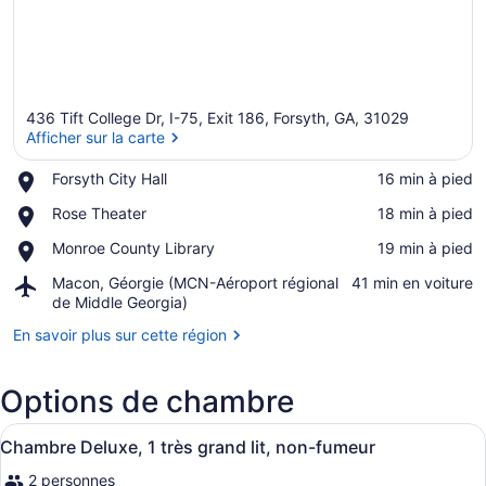
436 Tift College Dr, I-75, Exit 186, Forsyth, GA, 31029
Afficher sur la carte
Place,
Forsyth City Hall
‪16 min à pied‬
Forsyth
Afficher sur la carte
Place,
Rose Theater
‪18 min à pied‬
City
Rose
Hall
Place,
Monroe County Library
‪19 min à pied‬
Theater
Monroe
Airport,
Macon, Géorgie (MCN-Aéroport régional
‪41 min en voiture‬
County
Macon,
de Middle Georgia)
Library
Géorgie
En savoir plus sur cette région
(MCN-
Aéroport
régional
Options de chambre
de
Middle
Afficher
Une chambre d’hôtel avec un lit, un
Georgia)
8
Chambre Deluxe, 1 très grand lit, non-fumeur
toutes
2 personnes
les