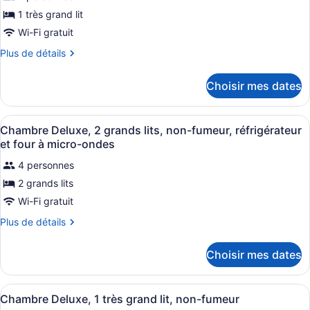
photos
1 très grand lit
pour
Wi-Fi gratuit
ce
Plus
Plus de détails
type
de
de
détails
Choisir mes dates
pour
chambre :
Chambre
Chambre
Deluxe,
Afficher
Une chambre d’hôtel avec deux lits
Deluxe,
8
1
Chambre Deluxe, 2 grands lits, non-fumeur, réfrigérateur
toutes
très
1
et four à micro-ondes
grand
les
très
lit,
4 personnes
photos
grand
non-
2 grands lits
pour
lit,
fumeur
ce
Wi-Fi gratuit
non-
type
fumeur
Plus
Plus de détails
de
de
détails
chambre :
Choisir mes dates
pour
Chambre
Chambre
Deluxe,
Deluxe,
Afficher
Une chambre d’hôtel avec un lit, un
2
8
2
Chambre Deluxe, 1 très grand lit, non-fumeur
toutes
grands