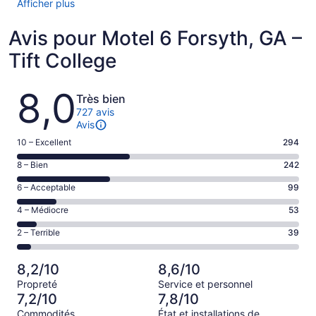
Afficher plus
Avis pour Motel 6 Forsyth, GA –
Tift College
Avis
8,0
Très bien
727 avis
Avis
Note
10 – Excellent
294
de 10
Note
8 – Bien
242
–
de 8
Excellent,
Note
6 – Acceptable
99
–
d’après
de 6
Bien,
Note
4 – Médiocre
53
294 avis
–
d’après
de 4
sur 727.
Acceptable,
Note
2 – Terrible
39
242 avis
–
d’après
de 2
sur 727.
Médiocre,
99 avis
–
d’après
8,2/10
8,6/10
sur 727.
Terrible,
53 avis
Propreté
Service et personnel
d’après
sur 727.
7,2/10
7,8/10
39 avis
Commodités
État et installations de