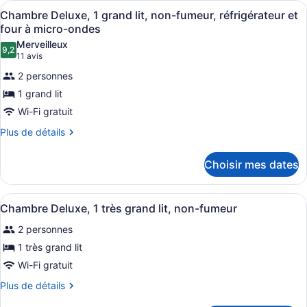
2
Afficher
Une chambre d’hôtel avec un grand 
8
2
Chambre Deluxe, 1 grand lit, non-fumeur, réfrigérateur et
lits
toutes
lits
four à micro-ondes
doubles,
doubles,
les
Merveilleux
non-
non-
9,2
photos
9,2 sur 10
(11 avis)
11 avis
fumeur
fumeur
pour
2 personnes
ce
1 grand lit
type
Wi-Fi gratuit
de
chambre :
Plus
Plus de détails
de
Chambre
détails
Deluxe,
Choisir mes dates
pour
1
Chambre
Deluxe,
grand
Afficher
Une chambre d’hôtel avec un lit, un
8
1
Chambre Deluxe, 1 très grand lit, non-fumeur
lit,
toutes
grand
non-
2 personnes
lit,
les
fumeur,
non-
photos
1 très grand lit
fumeur,
réfrigérateur
pour
Wi-Fi gratuit
réfrigérateur
et
ce
et
Plus
Plus de détails
four
four
type
de
à
à