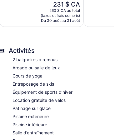
Le
231 $ CA
319 avis
Merveilleux,
prix
1 007 avis
260 $ CA au total
378
est
(taxes et frais compris)
(taxes et
de
Du 30 août au 31 août
Du 2 s
231 $ CA
: lecteur de DVD et séchoir à cheveux.
ont dotés de literie de qualité. Un téléviseur à écran
Activités
t dotées de baignoire ou douche avec baignoire à
2 baignoires à remous
nnexion sans fil. Les services d'affaires comprennent
Arcade ou salle de jeux
s peuvent s'appliquer). De plus, les chambres
Cours de yoga
tien ménager est assuré sur demande.
Entreposage de skis
spa de Complexe touristique qui propose une gamme
Équipement de sports d’hiver
 la commodité suivante : sauna. Le spa est ouvert
Location gratuite de vélos
Patinage sur glace
Piscine extérieure
Piscine intérieure
Salle d’entraînement