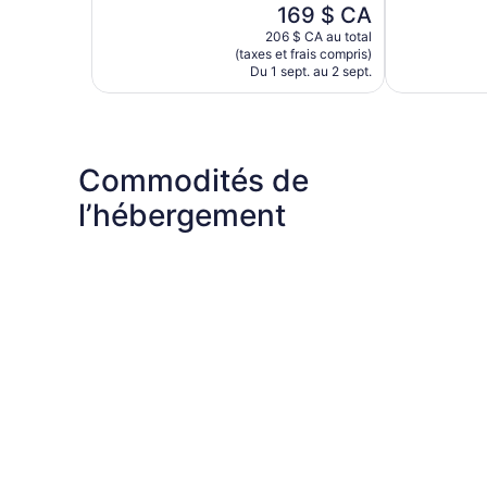
Le
169 $ CA
1 015 avis
1 019 avis
prix
206 $ CA au total
est
(taxes et frais compris)
de
Du 1 sept. au 2 sept.
169 $ CA
Commodités de
l’hébergement