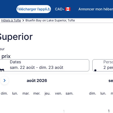
•
Télécharger l’appli
CAD
Annoncer mon hébe
Hôtels à Tofte
Bluefin Bay on Lake Superior, Tofte
Superior
eur
 prix
Dates
Pers
sam. 22 août - dim. 23 août
2 pe
Les
août 2026
s
mois
affichés
sont
dimanche
lundi
mardi
mercredi
jeudi
vendredi
samedi
dimanche
lund
dim.
lun.
mar.
mer.
jeu.
ven.
sam.
dim.
lun.
m
August 2026
et
September 2026.
1
1