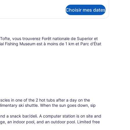
tails
Choisir mes dates
ur
ite
ofte, vous trouverez Forêt nationale de Superior et
al Fishing Museum est à moins de 1 km et Parc d'État
scles in one of the 2 hot tubs after a day on the
plimentary ski shuttle. When the sun goes down, sip
and a snack bar/deli. A computer station is on site and
orage, an indoor pool, and an outdoor pool. Limited free