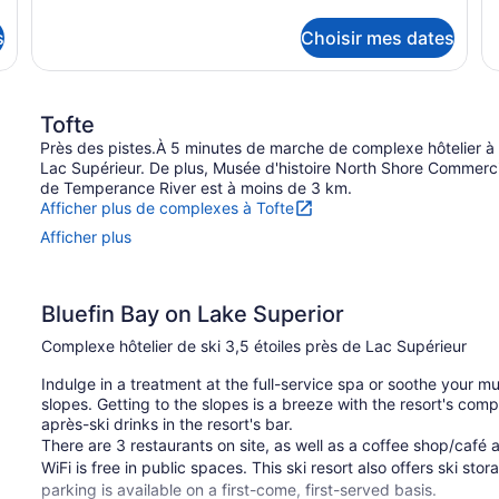
pour
de
Maison
dé
s
Choisir mes dates
en
po
rangée
Su
Tofte
Près des pistes.À 5 minutes de marche de complexe hôtelier à T
Lac Supérieur. De plus, Musée d'histoire North Shore Commerci
de Temperance River est à moins de 3 km.
Afficher plus de complexes à Tofte
Afficher plus
Bluefin Bay on Lake Superior
Complexe hôtelier de ski 3,5 étoiles près de Lac Supérieur
Indulge in a treatment at the full-service spa or soothe your mu
slopes. Getting to the slopes is a breeze with the resort's com
après-ski drinks in the resort's bar.
There are 3 restaurants on site, as well as a coffee shop/café 
WiFi is free in public spaces. This ski resort also offers ski st
parking is available on a first-come, first-served basis.