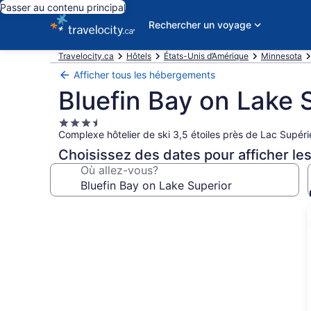
Passer au contenu principal
Rechercher un voyage
Travelocity.ca
Hôtels
États-Unis d’Amérique
Minnesota
Afficher tous les hébergements
Bluefin Bay on Lake 
Hébergement
Complexe hôtelier de ski 3,5 étoiles près de Lac Supéri
3.5 étoiles
Choisissez des dates pour afficher les
Où allez-vous?
Galerie
de
photos
de
l’hébergement