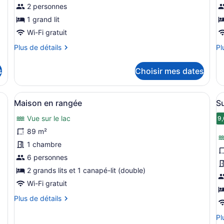
de
2 personnes
d
chambre :
c
1 grand lit
Chambre
C
Wi-Fi gratuit
q
Plus
Pl
Plus de détails
Pl
de
de
détails
dé
s
Choisir mes dates
pour
po
Chambre
C
qu
napé, des fauteuils, une table basse et une vue sur l’océan grâce à 
Afficher
Une terrasse dotée de chaises en m
A
9
Maison en rangée
Su
toutes
t
Vue sur le lac
les
l
9,
photos
p
89 m²
pour
p
1 chambre
ce
c
6 personnes
type
t
2 grands lits et 1 canapé-lit (double)
de
d
Wi-Fi gratuit
chambre :
c
Plus
Plus de détails
Maison
S
de
en
détails
Pl
Pl
rangée