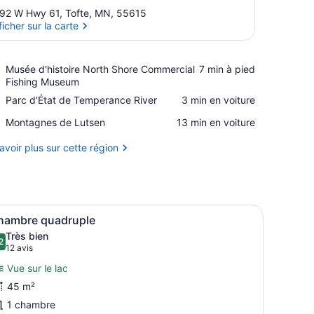
92 W Hwy 61, Tofte, MN, 55615
ficher sur la carte
Afficher sur la carte
Place,
Musée d'histoire North Shore Commercial
‪7 min à pied‬
Musée
Fishing Museum
d'histoire
Place,
Parc d'État de Temperance River
‪3 min en voiture‬
North
Parc
Shore
Place,
Montagnes de Lutsen
‪13 min en voiture‬
d'État
Commercial
Montagnes
de
Fishing
de
avoir plus sur cette région
Temperance
Museum
Lutsen
River
rande fenêtre donnant sur la mer.
s, un grand lit, des lampes de chevet, un tableau et une fenêtre.
fficher
Une chambre dotée d’un grand lit, d’une tê
7
hambre quadruple
outes
Très bien
es
2
8,2 sur 10
(12 avis)
12 avis
hotos
Vue sur le lac
our
45 m²
e
1 chambre
ype