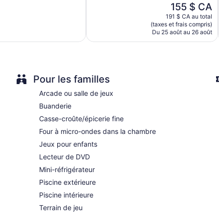
Le
155 $ CA
782 avis
ATM
prix
191 $ CA au total
est
No smoking on site
(taxes et frais compris)
de
Du 25 août au 26 août
Bar or lounge
155 $ CA
1 conference room
Bluefin Bay on Lake Superior propose 122 chambres dotées de 
L'ameublement et le décor des chambres sont uniques. Les lits s
Pour les familles
plat de 32 po avec chaînes par câble. Les salles de bains son
remous et articles de toilette (gratuits).
Arcade ou salle de jeux
Les clients peuvent accéder à Internet gratuitement par une co
Buanderie
: un téléphone et appels locaux gratuits (certaines restriction
Casse-croûte/épicerie fine
comprennent fer et planche à repasser et ventilateur. L'entre
Four à micro-ondes dans la chambre
Les clients peuvent se détendre et se faire dorloter dans le 
Jeux pour enfants
complète de soins (Waves of Superior Spa). Le spa est doté de
tous les jours.
Lecteur de DVD
Mini-réfrigérateur
Piscine extérieure
Piscine intérieure
Terrain de jeu