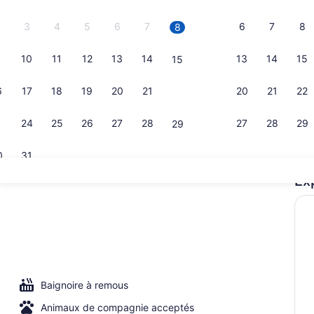
3
4
5
6
7
6
7
8
8
10
11
12
13
14
13
14
15
15
Terrasse/pa
6
17
18
19
20
21
20
21
22
22
3
24
25
26
27
28
27
28
29
29
0
31
Ex
3 restaurant
rie de qualité, fer et planche à repasser, accès au Wi-Fi (inclus)
Baignoire à remous
Animaux de compagnie acceptés