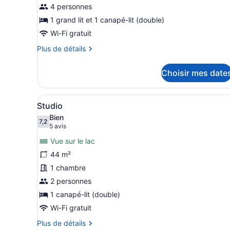
de
4 personnes
chambre :
1 grand lit et 1 canapé-lit (double)
Condo
Wi-Fi gratuit
Plus
Plus de détails
de
détails
Choisir mes date
pour
Condo
Afficher
Un salon moderne avec un ca
6
Studio
toutes
Bien
les
7,2
7,2 sur 10
(5 avis)
5 avis
photos
Vue sur le lac
pour
44 m²
ce
1 chambre
type
de
2 personnes
chambre :
1 canapé-lit (double)
Studio
Wi-Fi gratuit
Plus
Plus de détails