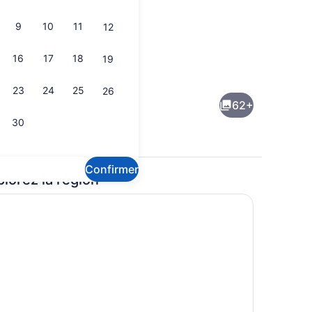
9
10
11
12
16
17
18
19
tio
Piscine intérieure, piscine extérieu
23
24
25
26
62+
30
Confirmer
plorez la région
s servant le déjeuner, le dîner et le souper
Condo | Vue de la chambre