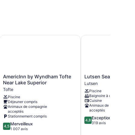
AmericInn by Wyndham Tofte Near Lake Superior
Lutsen Sea Villas
AmericInn
Lutsen
AmericInn by Wyndham Tofte
Lutsen Sea Villas
by
Sea
Near Lake Superior
Lutsen
Wyndham
Villas
Tofte
Piscine
Tofte
Lutsen
Baignoire à remous
Piscine
Near
Cuisine
Déjeuner compris
Lake
Animaux de compagnie
Animaux de compagnie
Superior
acceptés
acceptés
Tofte
Stationnement compris
4.8
Exceptionnel
4,8
sur
319 avis
4.5
Merveilleux
4,5
5,
sur
1 007 avis
Exceptionnel,
5,