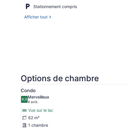
Stationnement compris
Afficher tout
Options de chambre
Afficher
Un salon chaleureux avec un
9
Condo
toutes
Merveilleux
les
9,0
9,0 sur 10
(4 avis)
4 avis
photos
Vue sur le lac
pour
62 m²
ce
1 chambre
type