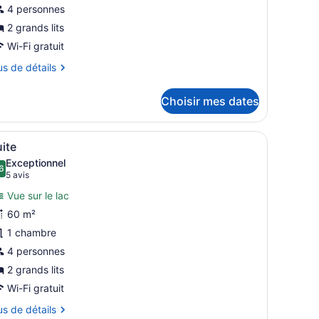
e
4 personnes
hambre :
2 grands lits
hambre
Wi-Fi gratuit
uadruple
us
us de détails
tails
Choisir mes dates
ur
hambre
adruple
de grandes fenêtres.
étal blanc et d’une balustrade blanche, donnant sur une étendue d’ea
fficher
Une chambre spacieuse avec un grand lit,
4
ite
outes
Exceptionnel
es
6
9,6 sur 10
(5 avis)
5 avis
hotos
Vue sur le lac
our
60 m²
e
1 chambre
ype
e
4 personnes
hambre :
2 grands lits
uite
Wi-Fi gratuit
us
us de détails