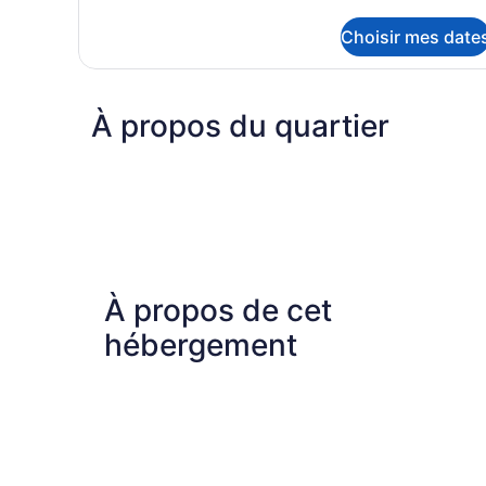
de
détails
Choisir mes date
pour
Studio
À propos du quartier
À propos de cet
hébergement