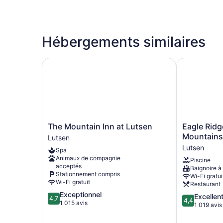
Hébergements similaires
The Mountain Inn at Lutsen
Eagle Ridge
The
Eagle
The Mountain Inn at Lutsen
Eagle Ridg
Mountain
Ridge
Mountains
Lutsen
Inn
Resort
Lutsen
Spa
at
at
Animaux de compagnie
Piscine
Lutsen
Lutsen
acceptés
Baignoire à
Lutsen
Mountains
Stationnement compris
Wi-Fi gratui
Lutsen
Wi-Fi gratuit
Restaurant
4.7
Exceptionnel
4.4
Excellen
4,7
4,4
sur
1 015 avis
sur
1 019 avis
5,
5,
Exceptionnel,
Excellent,