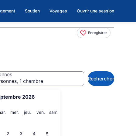
rgement
Soutien
Voyages
Ouvrir une session
Enregistrer
onnes
Rechercher
rsonnes, 1 chambre
eptembre 2026
i
mardi
mercredi
jeudi
vendredi
samedi
ar.
mer.
jeu.
ven.
sam.
2
3
4
5