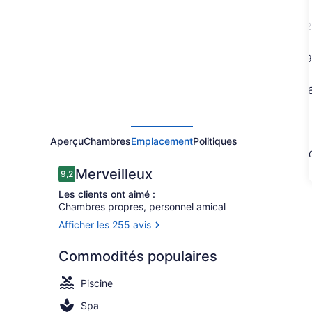
Bluefin
Bay
2
on
Lake
9
Superior
1
2
Aperçu
Chambres
Emplacement
Politiques
3
Avis
Merveilleux
9,2
9,2 sur 10 –
Les clients ont aimé :
Chambres propres, personnel amical
Afficher les 255 avis
Suite | Lite
Commodités populaires
Piscine
Spa