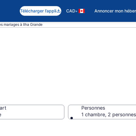
•
Télécharger l’appli
CAD
Annoncer mon hébe
es mariages à Ilha Grande
iage pas cher à 
art
Personnes
e
1 chambre, 2 personnes