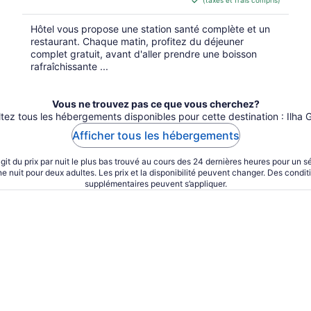
(taxes et frais compris)
de 302 $ CA
par
Hôtel vous propose une station santé complète et un
nuit
restaurant. Chaque matin, profitez du déjeuner
complet gratuit, avant d'aller prendre une boisson
rafraîchissante ...
Vous ne trouvez pas ce que vous cherchez?
tez tous les hébergements disponibles pour cette destination : Ilha 
Afficher tous les hébergements
’agit du prix par nuit le plus bas trouvé au cours des 24 dernières heures pour un s
ne nuit pour deux adultes. Les prix et la disponibilité peuvent changer. Des condit
supplémentaires peuvent s’appliquer.