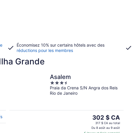
de
Économisez 10% sur certains hôtels avec des
réductions pour les membres
 Ilha Grande
Asalem
3.5
Praia da Crena S/N Angra dos Reis
out
Rio de Janeiro
of
5
Le
fs
302 $ CA
prix
317 $ CA au total
est
Du 8 août au 9 août