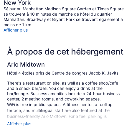
New York
Séjour au Manhattan.Madison Square Garden et Times Square
se trouvent à 10 minutes de marche de hôtel du quartier
Manhattan. Broadway et Bryant Park se trouvent également à
moins de 1 km.
Afficher plus
À propos de cet hébergement
Arlo Midtown
Hôtel 4 étoiles près de Centre de congrès Jacob K. Javits
There's a restaurant on site, as well as a coffee shop/cafe
and a snack bar/deli. You can enjoy a drink at the
bar/lounge. Business amenities include a 24-hour business
center, 2 meeting rooms, and coworking spaces.
WiFi is free in public spaces. A fitness center, a rooftop
terrace, and multilingual staff are also featured at the
business-friendly Arlo Midtown. For a fee, parking is
available.
Afficher plus
This 4-star New York hotel is smoke free.