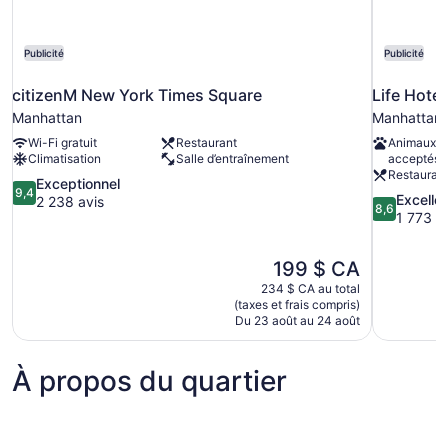
Publicité
Publicité
citizenM New York Times Square
Life Hote
Manhattan
Manhattan
Wi-Fi gratuit
Restaurant
Animaux d
Climatisation
Salle d’entraînement
acceptés
Restauran
9.4
Exceptionnel
9,4
8.6
Excelle
sur
2 238 avis
8,6
sur
1 773 a
10,
10,
Exceptionnel,
Excellent,
2 238 avis
Le
199 $ CA
1 773 avis
prix
234 $ CA au total
est
(taxes et frais compris)
de
Du 23 août au 24 août
199 $ CA
À propos du quartier