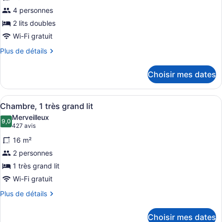
ce
4 personnes
type
2 lits doubles
de
Wi-Fi gratuit
chambre :
Chambre,
Plus
Plus de détails
de
2
détails
lits
Choisir mes dates
pour
doubles,
Chambre,
accessible
2
Afficher
Une chambre d’hôtel moderne équipée
4
lits
Chambre, 1 très grand lit
aux
toutes
doubles,
personnes
Merveilleux
accessible
les
9,0
9,0 sur 10
(427 avis)
427 avis
à
aux
photos
personnes
mobilité
16 m²
pour
à
réduite
2 personnes
ce
mobilité
1 très grand lit
réduite
type
de
Wi-Fi gratuit
chambre :
Plus
Plus de détails
Chambre,
de
détails
1
Choisir mes dates
pour