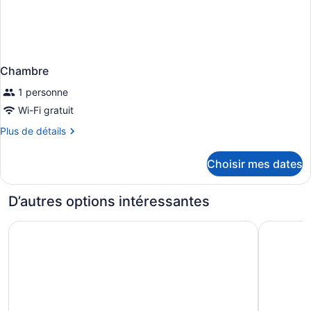
Chambre
1 personne
Wi-Fi gratuit
Plus
Plus de détails
de
détails
Choisir mes dates
pour
Chambre
D’autres options intéressantes
citizenM New York Times Square
Life Hote