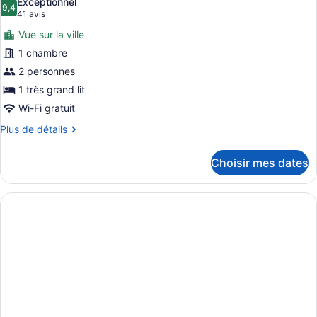
Exceptionnel
les
9,4
9,4 sur 10
(41 avis)
41 avis
photos
Vue sur la ville
pour
1 chambre
ce
2 personnes
type
de
1 très grand lit
chambre :
Wi-Fi gratuit
Chambre,
Plus
Plus de détails
1
de
détails
très
Choisir mes dates
pour
grand
Chambre,
lit,
1
terrasse
très
grand
lit,
terrasse