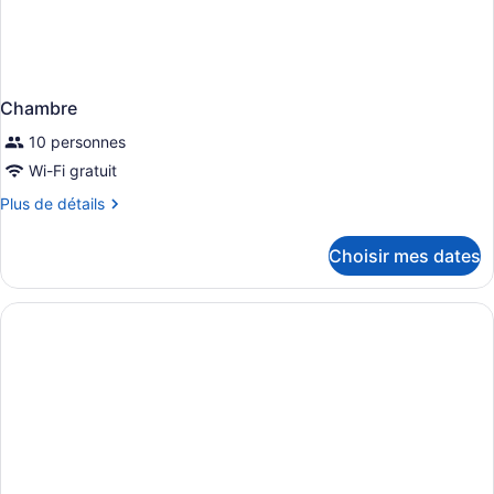
Chambre
10 personnes
Wi-Fi gratuit
Plus
Plus de détails
de
détails
Choisir mes dates
pour
Chambre