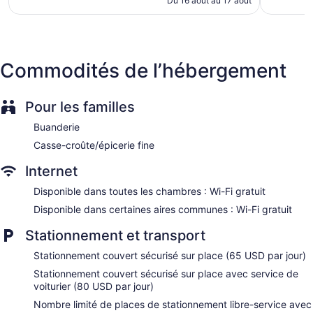
Du 16 août au 17 août
212 $ CA
Bellhop
Elevator
No smoking on site
Commodités de l’hébergement
Water dispenser
Bar or lounge
Pour les familles
Coffee shop
Dining venue
Buanderie
Casse-croûte/épicerie fine
Arlo Midtown propose 489 chambres dotées de : coffre-fort
et eau embouteillée (gratuite). Un téléviseur à DEL de 55 po
Internet
avec chaînes spécialisées numériques, films payants et
Netflix. La salle de bain comprend : articles de toilette
Disponible dans toutes les chambres : Wi-Fi gratuit
(gratuits) et séchoir à cheveux.
Disponible dans certaines aires communes : Wi-Fi gratuit
Les clients peuvent accéder à Internet gratuitement par une
connexion sans fil. Les services d'affaires comprennent : un
Stationnement et transport
bureau et un téléphone. Les appels locaux gratuits sont
aussi compris (certaines restrictions peuvent s'appliquer).
Stationnement couvert sécurisé sur place (65 USD par jour)
Commodités fournies sur demande : literie hypoallergénique
Stationnement couvert sécurisé sur place avec service de
et fer et planche à repasser. L'entretien ménager est assuré
voiturier (80 USD par jour)
tous les jours.
Nombre limité de places de stationnement libre-service avec