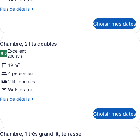
mobilité
type
mobilité
Plus
Plus de détails
réduite,
de
réduite,
de
terrasse
chambre :
détails
terrasse
Choisir mes dates
pour
Suite
Suite
(Arlo)
(Arlo)
Afficher
Une chambre d’hôtel avec deux lits
5
Chambre, 2 lits doubles
toutes
Excellent
les
8,8
8,8 sur 10
(206 avis)
206 avis
photos
19 m²
pour
4 personnes
ce
2 lits doubles
type
de
Wi-Fi gratuit
chambre :
Plus
Plus de détails
Chambre,
de
détails
2
Choisir mes dates
pour
lits
Chambre,
doubles
2
Afficher
Une chambre d’hôtel moderne dotée d
3
lits
Chambre, 1 très grand lit, terrasse
toutes
doubles