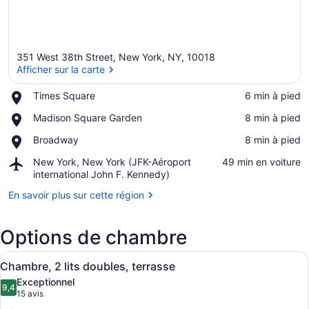
351 West 38th Street, New York, NY, 10018
Afficher sur la carte
Place,
Times Square
‪6 min à pied‬
Times
Afficher sur la carte
Place,
Madison Square Garden
‪8 min à pied‬
Square
Madison
Place,
Broadway
‪8 min à pied‬
Square
Broadway
Garden
Airport,
New York, New York (JFK-Aéroport
‪49 min en voiture‬
New
international John F. Kennedy)
York,
En savoir plus sur cette région
New
York
(JFK-
Options de chambre
Aéroport
international
Afficher
Une chambre d’hôtel avec deux lits
John
6
Chambre, 2 lits doubles, terrasse
toutes
F.
Exceptionnel
Kennedy)
les
9,4
9,4 sur 10
(15 avis)
15 avis
photos