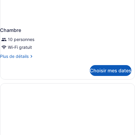
Chambre
10 personnes
Wi-Fi gratuit
Plus
Plus de détails
de
détails
Choisir mes dates
pour
Chambre