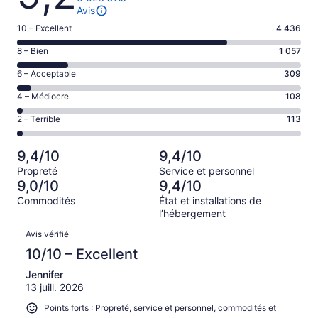
Avis
Note
10 – Excellent
4 436
de 10
Note
8 – Bien
1 057
–
de 8
Excellent,
Note
6 – Acceptable
309
–
d’après
de 6
Bien,
Note
4 – Médiocre
108
4436 avis
–
d’après
de 4
sur 6023.
Acceptable,
Note
2 – Terrible
113
1057 avis
–
d’après
de 2
sur 6023.
Médiocre,
309 avis
–
d’après
9,4/10
9,4/10
sur 6023.
Terrible,
108 avis
Propreté
Service et personnel
d’après
sur 6023.
9,0/10
9,4/10
113 avis
Commodités
État et installations de
sur 6023.
l’hébergement
Avis
Avis vérifié
10/10 – Excellent
Jennifer
13 juill. 2026
Points forts : Propreté, service et personnel, commodités et