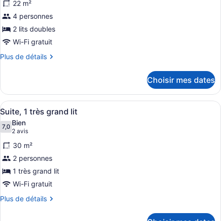
22 m²
pour
4 personnes
ce
2 lits doubles
type
de
Wi-Fi gratuit
chambre :
Plus
Plus de détails
Chambre,
de
détails
2
Choisir mes dates
pour
lits
Chambre,
doubles,
2
Afficher
Une chambre d’hôtel moderne équipée
5
lits
terrasse
Suite, 1 très grand lit
toutes
doubles,
Bien
terrasse
les
7,0
7,0 sur 10
(2 avis)
2 avis
photos
30 m²
pour
2 personnes
ce
1 très grand lit
type
de
Wi-Fi gratuit
chambre :
Plus
Plus de détails
Suite,
de
détails
1