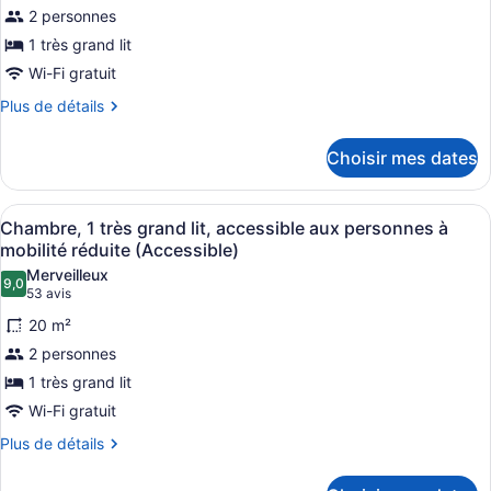
2 personnes
type
de
1 très grand lit
chambre :
Wi-Fi gratuit
Chambre,
Plus
Plus de détails
1
de
détails
très
Choisir mes dates
pour
grand
Chambre,
lit
1
Afficher
Une chambre d’hôtel moderne équipée
(City)
5
très
Chambre, 1 très grand lit, accessible aux personnes à
toutes
grand
mobilité réduite (Accessible)
lit
les
Merveilleux
(City)
9,0
photos
9,0 sur 10
(53 avis)
53 avis
pour
20 m²
ce
2 personnes
type
1 très grand lit
de
Wi-Fi gratuit
chambre :
Chambre,
Plus
Plus de détails
de
1
détails