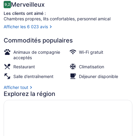
Avis
Merveilleux
9,2
9,2 sur 10 –
Les clients ont aimé :
Chambres propres, lits confortables, personnel amical
Afficher les 6 023 avis
Dîner et souper servis sur place
Commodités populaires
Animaux de compagnie
Wi-Fi gratuit
acceptés
Restaurant
Climatisation
Salle d’entraînement
Déjeuner disponible
Afficher tout
Explorez la région