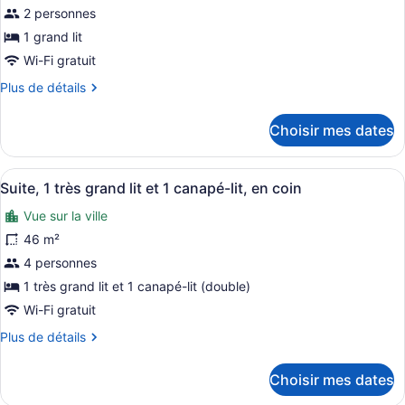
pour
2 personnes
ce
1 grand lit
type
de
Wi-Fi gratuit
chambre :
Plus
Plus de détails
Chambre
de
détails
Standard,
Choisir mes dates
pour
1
Chambre
grand
Standard,
Afficher
Une chambre d’hôtel équipée d’un lit
9
1
lit
Suite, 1 très grand lit et 1 canapé-lit, en coin
toutes
grand
Vue sur la ville
lit
les
photos
46 m²
pour
4 personnes
ce
1 très grand lit et 1 canapé-lit (double)
type
Wi-Fi gratuit
de
Plus
Plus de détails
chambre :
de
Suite,
détails
Choisir mes dates
1
pour
Suite,