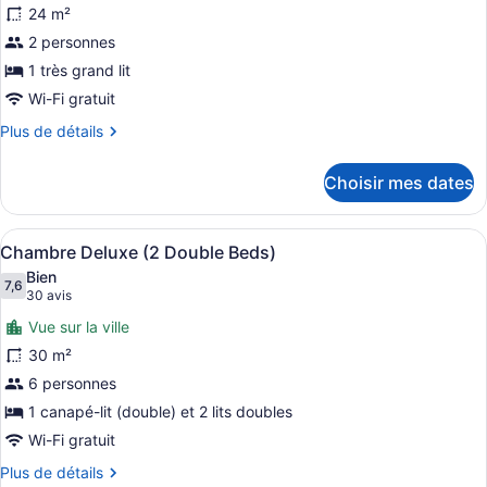
24 m²
photos
2 personnes
pour
ce
1 très grand lit
type
Wi-Fi gratuit
de
Plus
Plus de détails
chambre :
de
Chambre
détails
Choisir mes dates
pour
supérieure,
Chambre
1
supérieure,
Afficher
Une chambre d’hôtel avec deux lits,
très
7
1
Chambre Deluxe (2 Double Beds)
toutes
très
grand
Bien
grand
les
7,6
lit,
7,6 sur 10
(30 avis)
30 avis
lit,
photos
accessible
accessible
Vue sur la ville
pour
aux
aux
30 m²
ce
personnes
personnes
6 personnes
à
type
à
mobilité
de
1 canapé-lit (double) et 2 lits doubles
mobilité
réduite
chambre :
Wi-Fi gratuit
réduite
Chambre
Plus
Plus de détails