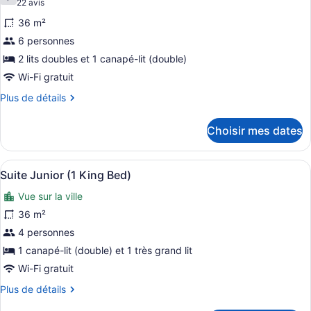
7,2 sur 10
(22 avis)
22 avis
lit
photos
36 m²
pour
6 personnes
ce
2 lits doubles et 1 canapé-lit (double)
type
de
Wi-Fi gratuit
chambre :
Plus
Plus de détails
Suite
de
détails
Junior
Choisir mes dates
pour
(2
Suite
Double
Junior
Afficher
Une chambre d’hôtel avec un grand 
6
(2
Beds)
Suite Junior (1 King Bed)
toutes
Double
Vue sur la ville
Beds)
les
photos
36 m²
pour
4 personnes
ce
1 canapé-lit (double) et 1 très grand lit
type
Wi-Fi gratuit
de
Plus
Plus de détails
chambre :
de
Suite