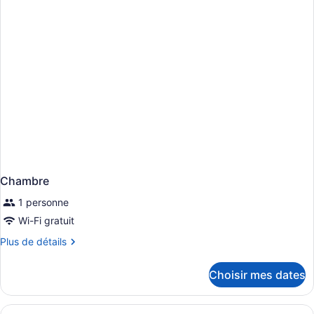
Chambre
1 personne
Wi-Fi gratuit
Plus
Plus de détails
de
détails
Choisir mes dates
pour
Chambre