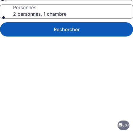
Personnes
2 personnes, 1 chambre
Rechercher
Galerie
de
photos
de
80+
l’hébergement