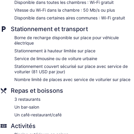
bain comprend : douche avec douche cascade, articles de
Disponible dans toutes les chambres : Wi-Fi gratuit
toilette (gratuits) et séchoir à cheveux.
Vitesse du Wi-Fi dans la chambre : 50 Mb/s ou plus
Les clients peuvent accéder à Internet gratuitement par une
Disponible dans certaines aires communes : Wi-Fi gratuit
connexion sans fil (vitesse de 50 Mb/s ou plus. Les services
d'affaires comprennent : un bureau et une chaise de bureau,
Stationnement et transport
ainsi que un téléphone. Les appels locaux gratuits sont aussi
compris (certaines restrictions peuvent s'appliquer).
Borne de recharge disponible sur place pour véhicule
Commodités fournies sur demande : literie hypoallergénique,
électrique
fer et planche à repasser et changement des serviettes (sur
Stationnement à hauteur limitée sur place
demande). L'entretien ménager est assuré tous les jours.
Service de limousine ou de voiture urbaine
Stationnement couvert sécurisé sur place avec service de
voiturier (81 USD par jour)
Nombre limité de places avec service de voiturier sur place
Repas et boissons
3 restaurants
Un bar-salon
Un café-restaurant/café
Activités