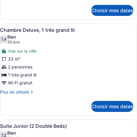
Deluxe
de
détails
(2
Choisir mes dates
pour
Double
Chambre
Beds)
Deluxe
Afficher
Une chambre d’hôtel avec un lit, u
7
(2
Chambre Deluxe, 1 très grand lit
toutes
Double
Bien
Beds)
les
7,4
7,4 sur 10
(35 avis)
35 avis
photos
Vue sur la ville
pour
33 m²
ce
2 personnes
type
de
1 très grand lit
chambre :
Wi-Fi gratuit
Chambre
Plus
Plus de détails
Deluxe,
de
détails
1
Choisir mes dates
pour
très
Chambre
grand
Deluxe,
Afficher
Une chambre d’hôtel équipée d’un lit
lit
5
1
Suite Junior (2 Double Beds)
toutes
très
Bien
grand
les
7,2