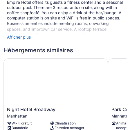
Empire Hotel offers its guests a fitness center and a seasonal
outdoor pool. There are 3 restaurants on site, along with a
coffee shop/café. You can enjoy a drink at the bar/lounge. A
computer station is on site and WiFi is free in public spaces.
Business amenities include meeting rooms, coworking
spaces, and limo/town car service. A rooftop terrace,
multilingual staff, and a garden are also featured at the
Afficher plus
business-friendly Empire Hotel. Parking is available for a fee.
This Art Deco New York hotel is smoke free.
Hébergements similaires
427 guestrooms or units
Night Hotel Broadway
Park Cent
11 levels
3 dining venues
Meeting rooms
Built in 1923
Terrace on the roof
Poolside lounge chairs
Night
Park
Night Hotel Broadway
Park Cen
Umbrellas for the pool
Hotel
Central
Manhattan
Manhatta
Broadway
Hotel
Charging station for electric cars
Wi-Fi gratuit
Climatisation
Animaux
Manhattan
New
Dry cleaning
Buanderie
Entretien ménager
accepté
York