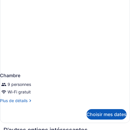
Chambre
9 personnes
Wi-Fi gratuit
Plus
Plus de détails
de
détails
Choisir mes dates
pour
Chambre