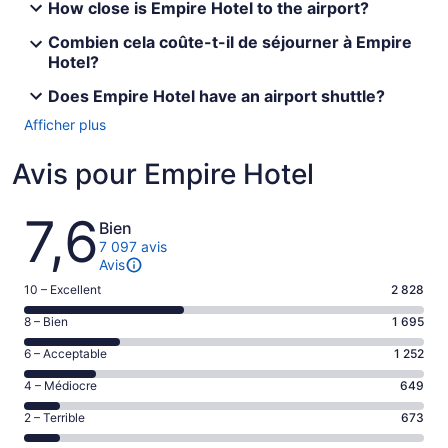
How close is Empire Hotel to the airport?
Combien cela coûte-t-il de séjourner à Empire
Hotel?
Does Empire Hotel have an airport shuttle?
Afficher plus
Avis pour Empire Hotel
Avis
7,6
Bien
7 097 avis
Avis
Note
10 – Excellent
2 828
de 10
Note
8 – Bien
1 695
–
de 8
Excellent,
Note
6 – Acceptable
1 252
–
d’après
de 6
Bien,
Note
4 – Médiocre
649
2828 avis
–
d’après
de 4
sur 7097.
Acceptable,
Note
2 – Terrible
673
1695 avis
–
d’après
de 2
sur 7097.
Médiocre,