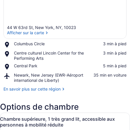
44 W 63rd St, New York, NY, 10023
Afficher sur la carte
Place,
Columbus Circle
‪3 min à pied‬
Columbus
Afficher sur la carte
Place,
Centre culturel Lincoln Center for the
‪3 min à pied‬
Circle
Centre
Performing Arts
culturel
Place,
Central Park
‪5 min à pied‬
Lincoln
Central
Center
Airport,
Newark, New Jersey (EWR-Aéroport
‪35 min en voiture‬
Park
for
Newark,
international de Liberty)
the
New
En savoir plus sur cette région
Performing
Jersey
Arts
(EWR-
Aéroport
Options de chambre
international
de
Afficher
Une chambre d’hôtel avec un lit, u
Liberty)
7
Chambre supérieure, 1 très grand lit, accessible aux
toutes
personnes à mobilité réduite
les