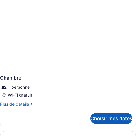
lits
grands
lits
Chambre
1 personne
Wi-Fi gratuit
Plus
Plus de détails
de
détails
Choisir mes dates
pour
Chambre