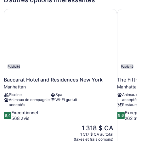
D’autres options intéressantes
Baccarat Hotel and Residences New York
The Fifth
Publicité
Publicité
Baccarat Hotel and Residences New York
The Fifth
Manhattan
Manhattan
Piscine
Spa
Animaux d
Animaux de compagnie
Wi-Fi gratuit
acceptés
acceptés
Restauran
9.4
9.6
Exceptionnel
Excepti
9,4
9,6
sur
sur
568 avis
262 avi
10,
10,
Le
1 318 $ CA
Exceptionnel,
Exceptionne
prix
1 517 $ CA au total
568 avis
262 avis
est
(taxes et frais compris)