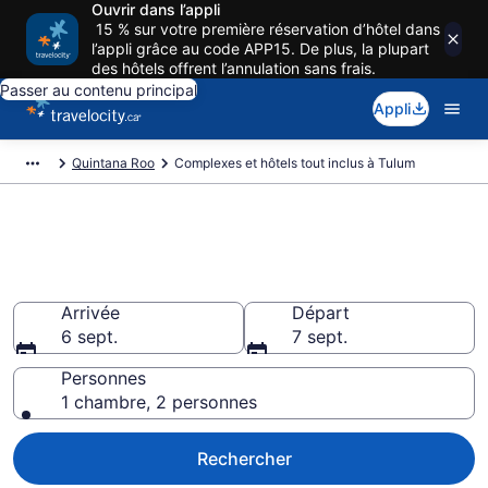
Ouvrir dans l’appli
15 % sur votre première réservation d’hôtel dans
l’appli grâce au code APP15. De plus, la plupart
des hôtels offrent l’annulation sans frais.
Passer au contenu principal
Appli
Quintana Roo
Complexes et hôtels tout inclus à Tulum
Hôtel et Resorts tout inclus pas
cher à Tulum
Arrivée
Départ
6 sept.
7 sept.
Personnes
1 chambre, 2 personnes
Rechercher