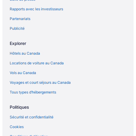
Tulum – Auberges de jeunesse
Rapports avec les investisseurs
Tulum – Cabanes dans les arbres
Partenariats
Tulum – Chalets rustiques
Hôtels acceptant les animaux – Tulum
Publicité
Tulum – Hôtels capsules
Explorer
Complexes et hôtels avec casino – Tulum
Hôtels au Canada
Hôtels pour les familles – Tulum
Locations de voiture au Canada
Tulum – Villas
Vols au Canada
Complexes et hôtels tout inclus – Xpu-Ha
Voyages et court séjours au Canada
Tous types d’hébergements
Politiques
Sécurité et confidentialité
Cookies