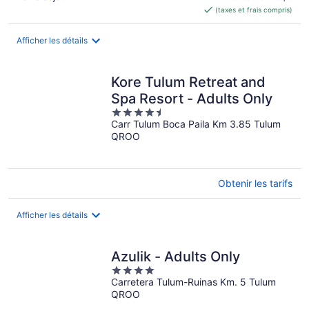
(taxes et frais compris)
de 291 $ CA
par
nuit
Afficher les détails
Kore Tulum Retreat and
Spa Resort - Adults Only
4.5
Carr Tulum Boca Paila Km 3.85 Tulum
out
QROO
of
5
Obtenir les tarifs
Afficher les détails
Azulik - Adults Only
4
Carretera Tulum-Ruinas Km. 5 Tulum
out
QROO
of