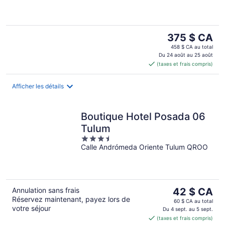
5
Le
375 $ CA
prix
458 $ CA au total
est
Du 24 août au 25 août
(taxes et frais compris)
de 375 $ CA
par
nuit
Afficher les détails
Boutique Hotel Posada 06
Tulum
3.5
Calle Andrómeda Oriente Tulum QROO
out
of
5
Le
Annulation sans frais
42 $ CA
Réservez maintenant, payez lors de
prix
60 $ CA au total
votre séjour
est
Du 4 sept. au 5 sept.
(taxes et frais compris)
de 42 $ CA