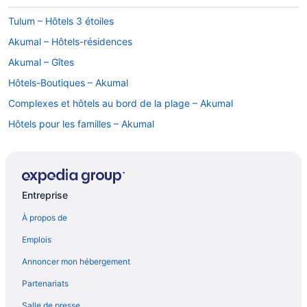
Tulum – Hôtels 3 étoiles
Akumal – Hôtels-résidences
Akumal – Gîtes
Hôtels-Boutiques – Akumal
Complexes et hôtels au bord de la plage – Akumal
Hôtels pour les familles – Akumal
Complexes et hôtels tout inclus – Akumal
Akumal – Villas
Tulum – Hôtels
Entreprise
Tulum – Hôtels à proximité
À propos de
Complexes et hôtels avec casino – Puerto Aventuras
Emplois
Complexes et hôtels tout inclus – Puerto Aventuras
Annoncer mon hébergement
Puerto Aventuras – Hôtels
Partenariats
Tulum – Hôtels-résidences
Salle de presse