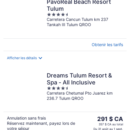
PavoReal Beach Resort
Tulum
4.5
Carretera Cancun Tulum km 237
out
Tankah III Tulum QROO
of
5
Obtenir les tarifs
Afficher les détails
Dreams Tulum Resort &
Spa - All Inclusive
4.5
Carretera Chetumal Pto Juarez km
out
236.7 Tulum QROO
of
5
Le
Annulation sans frais
291 $ CA
Réservez maintenant, payez lors de
prix
357 $ CA au total
votre séjour
est
Du 31 août au 1 sept.