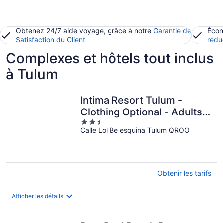
Obtenez 24/7 aide voyage, grâce à notre
Garantie de
Écon
Satisfaction du Client
rédu
Complexes et hôtels tout inclus
à Tulum
Intima Resort Tulum -
Clothing Optional - Adults
2.5
Only
Calle Lol Be esquina Tulum QROO
out
of
5
Obtenir les tarifs
Afficher les détails