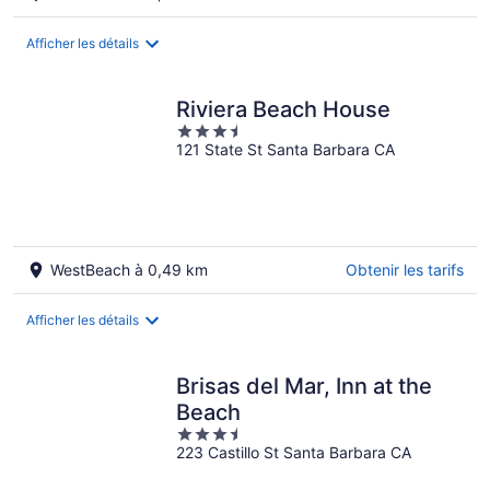
par
nuit
Afficher les détails
Riviera Beach House
3.5
121 State St Santa Barbara CA
out
of
5
WestBeach à 0,49 km
Obtenir les tarifs
Afficher les détails
Brisas del Mar, Inn at the
Beach
3.5
223 Castillo St Santa Barbara CA
out
of