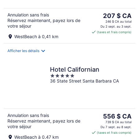
Le
Annulation sans frais
207 $ CA
Réservez maintenant, payez lors de
prix
246 $ CA au total
votre séjour
est
Du 2 sept. au 3 sept.
(taxes et frais compris)
de 207 $ CA
WestBeach à 0,41 km
par
nuit
Afficher les détails
Hotel Californian
5
36 State Street Santa Barbara CA
out
of
5
Le
Annulation sans frais
556 $ CA
Réservez maintenant, payez lors de
prix
739 $ CA au total
votre séjour
est
Du 7 sept. au 8 sept.
(taxes et frais compris)
de 556 $ CA
WestBeach à 0,47 km