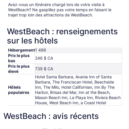
Avez-vous un itinéraire chargé lors de votre visite à
WestBeach? Ne gaspillez pas votre temps en faisant le
trajet trop loin des attractions de WestBeach.
WestBeach : renseignements
sur les hôtels
Hébergement
1 496
Prix le plus
246 $ CA
bas
Prix le plus
739 $ CA
élevé
Hotel Santa Barbara, Avania Inn of Santa
Barbara, The Franciscan Hotel, Beachside
Hôtels
Inn, The Milo, Hotel Californian, Inn By The
populaires
Harbor, Brisas del Mar, Inn at the Beach,
Mason Beach Inn, La Playa Inn, Riviera Beach
House, West Beach Inn, a Coast Hotel
WestBeach : avis récents
The Milo
West Beac