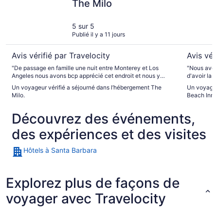
The Milo
5 sur 5
Publié il y a 11 jours
Avis vérifié par Travelocity
Avis vér
"De passage en famille une nuit entre Monterey et Los
"Nous avons
Angeles nous avons bcp apprécié cet endroit et nous y
d'avoir la p
serions bien restés plus longtemps"
parking gra
Un voyageur vérifié a séjourné dans l’hébergement The
Un voyageur
gratuit jusq
Milo.
Beach Inn, 
fromage, cra
continental !) était 
Découvrez des événements,
chambre, ri
des WC, ce 
des expériences et des visites
Hôtels à Santa Barbara
Explorez plus de façons de
voyager avec Travelocity