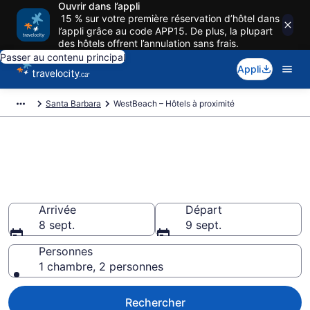
Ouvrir dans l’appli
15 % sur votre première réservation d’hôtel dans
l’appli grâce au code APP15. De plus, la plupart
des hôtels offrent l’annulation sans frais.
Passer au contenu principal
Appli
Santa Barbara
WestBeach – Hôtels à proximité
Réservez un hôtel près de
WestBeach, Plage de Santa
Barbara
Arrivée
Départ
8 sept.
9 sept.
Personnes
1 chambre, 2 personnes
Rechercher