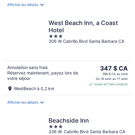
nuit
Afficher les détails
West Beach Inn, a Coast
Hotel
3
306 W Cabrillo Blvd Santa Barbara CA
out
of
5
Le
Annulation sans frais
347 $ CA
Réservez maintenant, payez lors de
prix
396 $ CA au total
votre séjour
est
Du 16 août au 17 août
(taxes et frais compris)
de 347 $ CA
WestBeach à 0,2 km
par
nuit
Afficher les détails
Beachside Inn
3
336 W. Cabrillo Blvd Santa Barbara CA
out