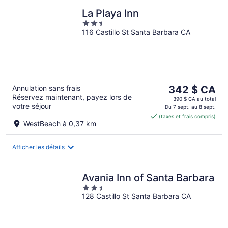
La Playa Inn
2.5
116 Castillo St Santa Barbara CA
out
of
5
Le
Annulation sans frais
342 $ CA
Réservez maintenant, payez lors de
prix
390 $ CA au total
votre séjour
est
Du 7 sept. au 8 sept.
(taxes et frais compris)
de 342 $ CA
WestBeach à 0,37 km
par
nuit
Afficher les détails
Avania Inn of Santa Barbara
2.5
128 Castillo St Santa Barbara CA
out
of
5