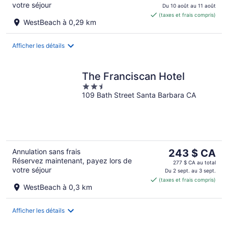
votre séjour
est
Du 10 août au 11 août
(taxes et frais compris)
de 488 $ CA
WestBeach à 0,29 km
par
nuit
Afficher les détails
The Franciscan Hotel
2.5
109 Bath Street Santa Barbara CA
out
of
5
Le
Annulation sans frais
243 $ CA
Réservez maintenant, payez lors de
prix
277 $ CA au total
votre séjour
est
Du 2 sept. au 3 sept.
(taxes et frais compris)
de 243 $ CA
WestBeach à 0,3 km
par
nuit
Afficher les détails