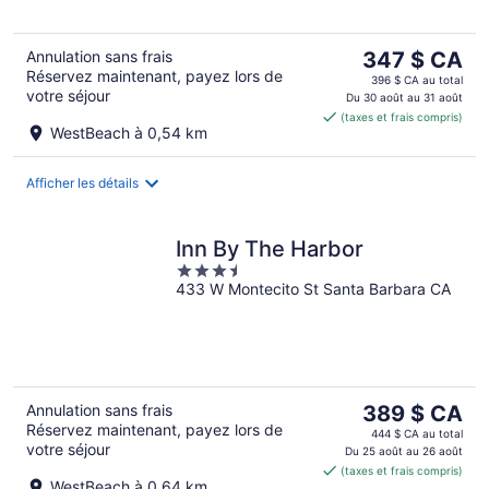
5
Le
Annulation sans frais
347 $ CA
Réservez maintenant, payez lors de
prix
396 $ CA au total
votre séjour
est
Du 30 août au 31 août
(taxes et frais compris)
de 347 $ CA
WestBeach à 0,54 km
par
nuit
Afficher les détails
Inn By The Harbor
3.5
433 W Montecito St Santa Barbara CA
out
of
5
Le
Annulation sans frais
389 $ CA
Réservez maintenant, payez lors de
prix
444 $ CA au total
votre séjour
est
Du 25 août au 26 août
(taxes et frais compris)
de 389 $ CA
WestBeach à 0,64 km