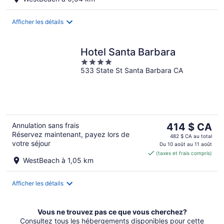
par
nuit
Afficher les détails
Hotel Santa Barbara
4
533 State St Santa Barbara CA
out
of
5
Le
Annulation sans frais
414 $ CA
Réservez maintenant, payez lors de
prix
482 $ CA au total
votre séjour
est
Du 10 août au 11 août
(taxes et frais compris)
de 414 $ CA
WestBeach à 1,05 km
par
nuit
Afficher les détails
Vous ne trouvez pas ce que vous cherchez?
Consultez tous les hébergements disponibles pour cette