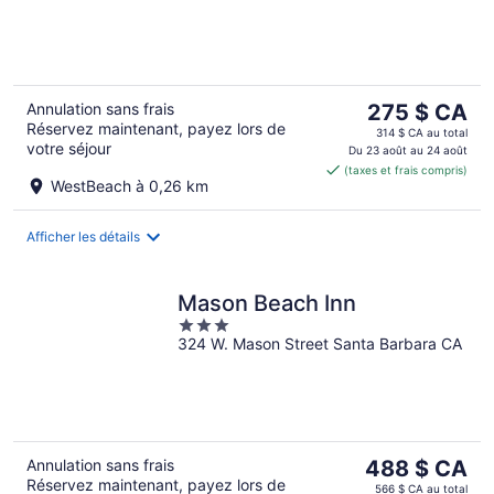
of
5
Le
Annulation sans frais
275 $ CA
Réservez maintenant, payez lors de
prix
314 $ CA au total
votre séjour
est
Du 23 août au 24 août
(taxes et frais compris)
de 275 $ CA
WestBeach à 0,26 km
par
nuit
Afficher les détails
Mason Beach Inn
3
324 W. Mason Street Santa Barbara CA
out
of
5
Le
Annulation sans frais
488 $ CA
Réservez maintenant, payez lors de
prix
566 $ CA au total