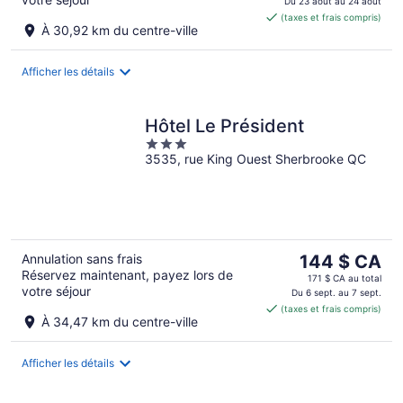
est
Du 23 août au 24 août
(taxes et frais compris)
de 215 $ CA
À 30,92 km du centre-ville
par
nuit
Afficher les détails
Hôtel Le Président
3
3535, rue King Ouest Sherbrooke QC
out
of
5
Le
Annulation sans frais
144 $ CA
Réservez maintenant, payez lors de
prix
171 $ CA au total
votre séjour
est
Du 6 sept. au 7 sept.
(taxes et frais compris)
de 144 $ CA
À 34,47 km du centre-ville
par
nuit
Afficher les détails