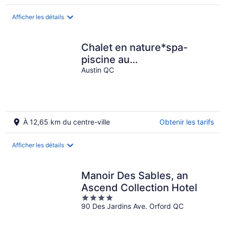
Afficher les détails
Chalet en nature*spa-
piscine au
sel*sauna*billard*foyer*wifi*
Austin QC
en montagne
À 12,65 km du centre-ville
Obtenir les tarifs
Afficher les détails
Manoir Des Sables, an
Ascend Collection Hotel
4
90 Des Jardins Ave. Orford QC
out
of