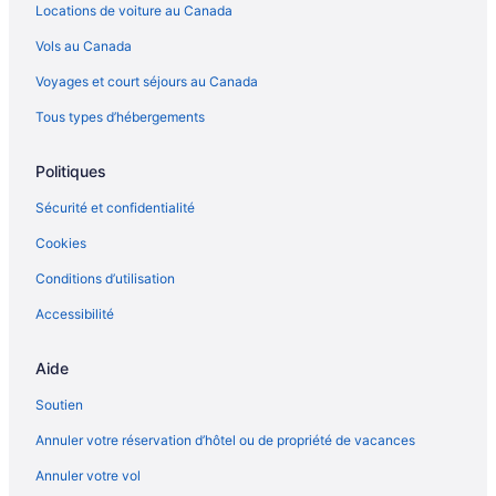
Magog – Maisons de vacances privées
Locations de voiture au Canada
Mansonville – Chalets
Vols au Canada
Marina Magog Marine – Hôtels à proximité
Voyages et court séjours au Canada
North Hatley – Chalets rustiques
Tous types d’hébergements
North Hatley – Chalets
North Hatley – Chaumières
Politiques
Complexes et hôtels avec spa – North Hatley
Sécurité et confidentialité
North Hatley – Hôtels
Cookies
Orford – Chalets rustiques
Conditions d’utilisation
Orford – Chalets
Accessibilité
Hôtels pour le ski – Orford
Orford – Hôtels
Aide
Parc Jacques-Cartier – Hôtels à proximité
Soutien
Parc national de la Yamaska – Hôtels à proximité
Annuler votre réservation d’hôtel ou de propriété de vacances
Plage du lac Memphrémagog – Hôtels à proximité
Annuler votre vol