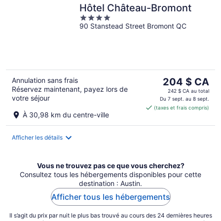
Hôtel Château-Bromont
4
90 Stanstead Street Bromont QC
out
of
5
Le
Annulation sans frais
204 $ CA
Réservez maintenant, payez lors de
prix
242 $ CA au total
votre séjour
est
Du 7 sept. au 8 sept.
(taxes et frais compris)
de 204 $ CA
À 30,98 km du centre-ville
par
nuit
Afficher les détails
Vous ne trouvez pas ce que vous cherchez?
Consultez tous les hébergements disponibles pour cette
destination : Austin.
Afficher tous les hébergements
Il s’agit du prix par nuit le plus bas trouvé au cours des 24 dernières heures