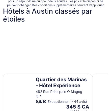
pour un séjour d’une nuit pour deux adultes. Les prix et la disponibilité
peuvent changer. Des conditions supplémentaires peuvent s’appliquer.
Hôtels à Austin classés par
étoiles
Hôtels 5 étoiles
Hôtels 4 é
Hôtels 5 étoiles
Hôtels 4
Quartier des Marinas - Hôtel Expérience
Le Montag
5 hébergements
14 héber
Quartier des Marinas
- Hôtel Expérience
482 Rue Principale O Magog
QC
9,6
/
10
Exceptionnel! (444 avis)
Le
345 $ CA
prix