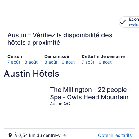
Écon
rédu
Austin – Vérifiez la disponibilité des
hôtels à proximité
Consultez
Consulter
Consultez
Ce soir
Demain soir
Cette fin de semaine
les
les
les
7 août - 8 août
8 août - 9 août
7 août - 9 août
prix
prix
prix
Austin Hôtels
à Austin
à
à Austin
pour
Austin
pour
ce
pour
cette
The Millington - 22 people -
soir,
demain
fin
Spa - Owls Head Mountain
7
soir,
de
Austin QC
août
8
semaine,
-
août
7
8
-
août
août
9
-
août
9
À 0,54 km du centre-ville
Obtenir les tarifs
août