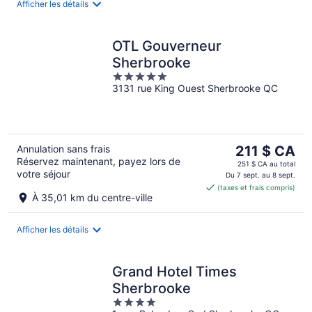
nuit
Afficher les détails
OTL Gouverneur
Sherbrooke
5
3131 rue King Ouest Sherbrooke QC
out
of
5
Le
Annulation sans frais
211 $ CA
Réservez maintenant, payez lors de
prix
251 $ CA au total
votre séjour
est
Du 7 sept. au 8 sept.
(taxes et frais compris)
de 211 $ CA
À 35,01 km du centre-ville
par
nuit
Afficher les détails
Grand Hotel Times
Sherbrooke
4