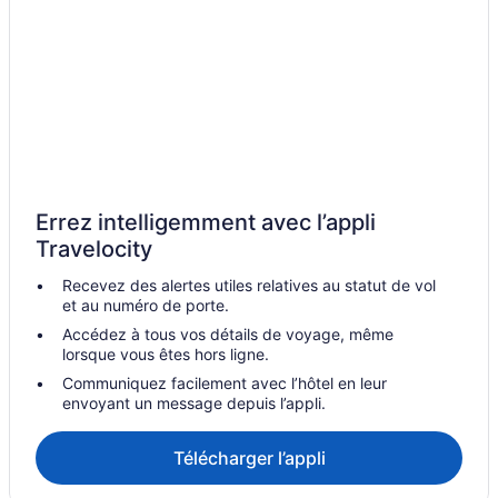
Bromont – Hôtels
Club de Golf du Mont Orford – Hôtels à proximité
Deauville – Appartements
Deauville – Auberges
Deauville – Hôtels
Deauville – Motels
Errez intelligemment avec l’appli
Eastman – Chalets rustiques
Travelocity
Hôtels acceptant les animaux – Eastman
Recevez des alertes utiles relatives au statut de vol
Eastman – Hôtels
et au numéro de porte.
Foster – Chalets rustiques
Accédez à tous vos détails de voyage, même
lorsque vous êtes hors ligne.
Foster – Hôtels
Communiquez facilement avec l’hôtel en leur
Georgeville – Gîtes
envoyant un message depuis l’appli.
Georgeville – Hôtels
Télécharger l’appli
La Route des Vins – Hôtels à proximité
Lac-Brome – Chalets rustiques