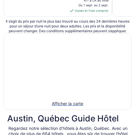
411 $ CA au total
est
Du 1 sept. au 2 sept.
(taxes et frais compris)
de 345 $ CA
par
Il s’agit du prix par nuit le plus bas trouvé au cours des 24 dernières heures
nuit
pour un séjour d’une nuit pour deux adultes. Les prix et la disponibilité
du 1
peuvent changer. Des conditions supplémentaires peuvent s’appliquer.
sept.
au 2
sept.
Afficher la carte
Austin, Québec Guide Hôtel
Regardez notre sélection d'hôtels à Austin, Québec. Avec un
choix de plus de 664 hôtels , vous êtes sûr de trouver l'hôtel