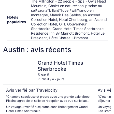
The Millington - 22 people - Spa - Owls Head
Mountain, Chalet en nature*spa-piscine au
sel*sauna*billard*foyer*wifi*rando en
montagne, Manoir Des Sables, an Ascend
Hôtels
Collection Hotel, Hotel Cheribourg, an Ascend
populaires
Collection Hotel, OTL Gouverneur
Sherbrooke, Grand Hotel Times Sherbrooke,
Residence Inn By Marriott Bromont, Hôtel Le
Président, Hôtel Château-Bromont
Austin : avis récents
Grand Hotel Times Sherbrooke
Hotel Lac
Grand Hotel Times
Sherbrooke
5 sur 5
Publié il y a 7 jours
Avis vérifié par Travelocity
Avis vér
"Chambre spacieuse et propre avec une grande baie vitrée
"C'était no
Piscine agréable et salle de réception avec vue sur le lac
déjeuner es
très agréable"
aussi une p
Un voyageur vérifié a séjourné dans l’hébergement Grand
Un voyageur
Hotel Times Sherbrooke.
Lac Brome,