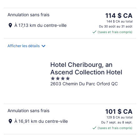
5
Le
Annulation sans frais
114 $ CA
prix
144 $ CA au total
À 17,13 km du centre-ville
est
Du 30 août au 31 août
(taxes et frais compris)
de 114 $ CA
par
nuit
Afficher les détails
Hotel Cheribourg, an
Ascend Collection Hotel
4
2603 Chemin Du Parc Orford QC
out
of
5
Le
Annulation sans frais
101 $ CA
prix
129 $ CA au total
À 16,91 km du centre-ville
est
Du 7 sept. au 8 sept.
(taxes et frais compris)
de 101 $ CA
par