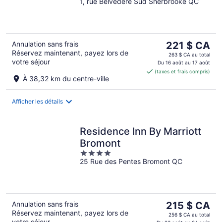
1, rue Belvedere Sud Sherbrooke QC
out
of
5
Le
Annulation sans frais
221 $ CA
Réservez maintenant, payez lors de
prix
263 $ CA au total
votre séjour
est
Du 16 août au 17 août
(taxes et frais compris)
de 221 $ CA
À 38,32 km du centre-ville
par
nuit
Afficher les détails
Residence Inn By Marriott
Bromont
4
25 Rue des Pentes Bromont QC
out
of
5
Le
Annulation sans frais
215 $ CA
Réservez maintenant, payez lors de
prix
256 $ CA au total
votre séjour