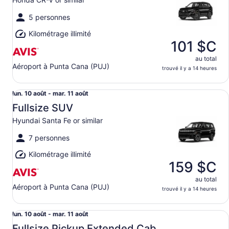
au mar.
11
5 personnes
août
Kilométrage illimité
101 $C
au total
Aéroport à Punta Cana (PUJ)
trouvé il y a 14 heures
Fullsize SUV Hyundai Santa Fe or similar
Du lun.
lun. 10 août - mar. 11 août
10
Fullsize SUV
août
Hyundai Santa Fe or similar
au mar.
11
7 personnes
août
Kilométrage illimité
159 $C
au total
Aéroport à Punta Cana (PUJ)
trouvé il y a 14 heures
Fullsize Pickup Extended Cab Nissan Frontier or similar
Du lun.
lun. 10 août - mar. 11 août
10
Fullsize Pickup Extended Cab