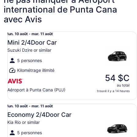
international de Punta Cana
avec Avis
Mini 2/4Door Car Suzuki Dzire or similar
Du lun.
lun. 10 août - mar. 11 août
10
Mini 2/4Door Car
août
Suzuki Dzire or similar
au mar.
11
5 personnes
août
Kilométrage illimité
54 $C
au total
Aéroport à Punta Cana (PUJ)
trouvé il y a 14 heures
Economy 2/4Door Car Kia Rio or similar
Du lun.
lun. 10 août - mar. 11 août
10
Economy 2/4Door Car
août
Kia Rio or similar
au mar.
11
5 personnes