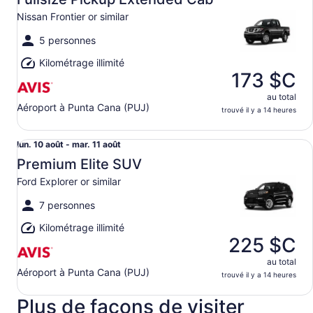
août
Nissan Frontier or similar
au mar.
11
5 personnes
août
Kilométrage illimité
173 $C
au total
Aéroport à Punta Cana (PUJ)
trouvé il y a 14 heures
Premium Elite SUV Ford Explorer or similar
Du lun.
lun. 10 août - mar. 11 août
10
Premium Elite SUV
août
Ford Explorer or similar
au mar.
11
7 personnes
août
Kilométrage illimité
225 $C
au total
Aéroport à Punta Cana (PUJ)
trouvé il y a 14 heures
Plus de façons de visiter