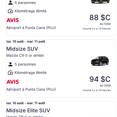
11
5 personnes
août
Kilométrage illimité
88 $C
au total
Aéroport à Punta Cana (PUJ)
trouvé il y a 14 heures
Midsize SUV Mazda CX-5 or similar
Du lun.
lun. 10 août - mar. 11 août
10
Midsize SUV
août
Mazda CX-5 or similar
au mar.
11
5 personnes
août
Kilométrage illimité
94 $C
au total
Aéroport à Punta Cana (PUJ)
trouvé il y a 14 heures
Midsize Elite SUV Honda CR-V or similar
Du lun.
lun. 10 août - mar. 11 août
10
Midsize Elite SUV
août
Honda CR-V or similar