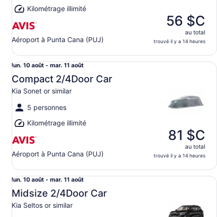
août
Kilométrage illimité
56 $C
au total
Aéroport à Punta Cana (PUJ)
trouvé il y a 14 heures
Compact 2/4Door Car Kia Sonet or similar
Du lun.
lun. 10 août - mar. 11 août
10
Compact 2/4Door Car
août
Kia Sonet or similar
au mar.
11
5 personnes
août
Kilométrage illimité
81 $C
au total
Aéroport à Punta Cana (PUJ)
trouvé il y a 14 heures
Midsize 2/4Door Car Kia Seltos or similar
Du lun.
lun. 10 août - mar. 11 août
10
Midsize 2/4Door Car
août
Kia Seltos or similar
au mar.