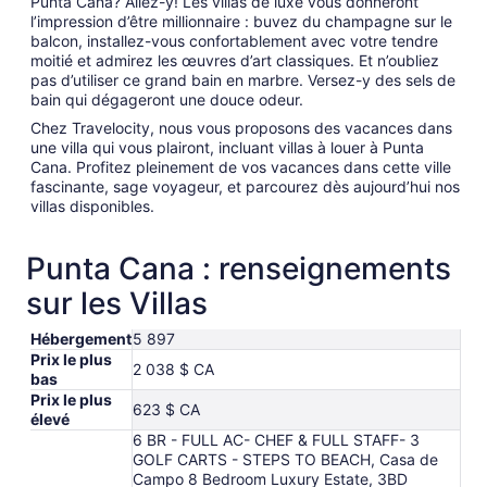
Punta Cana? Allez-y! Les villas de luxe vous donneront
l’impression d’être millionnaire : buvez du champagne sur le
balcon, installez-vous confortablement avec votre tendre
moitié et admirez les œuvres d’art classiques. Et n’oubliez
pas d’utiliser ce grand bain en marbre. Versez-y des sels de
bain qui dégageront une douce odeur.
Chez Travelocity, nous vous proposons des vacances dans
une villa qui vous plairont, incluant villas à louer à Punta
Cana. Profitez pleinement de vos vacances dans cette ville
fascinante, sage voyageur, et parcourez dès aujourd’hui nos
villas disponibles.
Punta Cana : renseignements
sur les Villas
Hébergement
5 897
Prix le plus
2 038 $ CA
bas
Prix le plus
623 $ CA
élevé
6 BR - FULL AC- CHEF & FULL STAFF- 3
GOLF CARTS - STEPS TO BEACH, Casa de
Campo 8 Bedroom Luxury Estate, 3BD