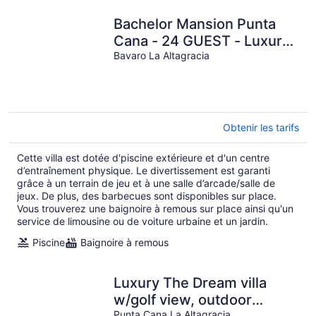
Bachelor Mansion Punta
Cana - 24 GUEST - Luxury
9BR Villa Coral GATED
Bavaro La Altagracia
Community
Obtenir les tarifs
Cette villa est dotée d'piscine extérieure et d'un centre
d’entraînement physique. Le divertissement est garanti
grâce à un terrain de jeu et à une salle d’arcade/salle de
jeux. De plus, des barbecues sont disponibles sur place.
Vous trouverez une baignoire à remous sur place ainsi qu'un
service de limousine ou de voiture urbaine et un jardin.
Piscine
Baignoire à remous
Luxury The Dream villa
w/golf view, outdoor
Punta Cana La Altagracia