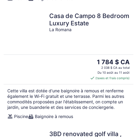
Casa de Campo 8 Bedroom
Luxury Estate
La Romana
Le
1 784 $ CA
prix
2 038 $ CA au total
est
Du 10 août au 11 août
(taxes et frais compris)
de 1 784 $ CA
par
Cette villa est dotée d'une baignoire à remous et renferme
nuit
également le Wi-Fi gratuit et une terrasse. Parmi les autres
commodités proposées par l'établissement, on compte un
jardin, une buanderie et des services de conciergerie.
Piscine
Baignoire à remous
3BD renovated golf villa ,