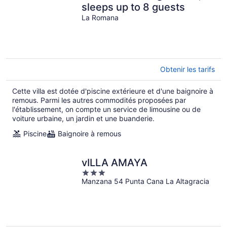
sleeps up to 8 guests
La Romana
Obtenir les tarifs
Cette villa est dotée d'piscine extérieure et d'une baignoire à
remous. Parmi les autres commodités proposées par
l'établissement, on compte un service de limousine ou de
voiture urbaine, un jardin et une buanderie.
Piscine
Baignoire à remous
vILLA AMAYA
3
Manzana 54 Punta Cana La Altagracia
out
of
5