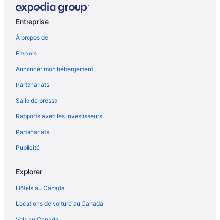
Hôtels pour le golf – Punta Cana
Entreprise
Hôtels pour les familles – Punta Cana
À propos de
Complexes et hôtels tout inclus – Punta Cana
Emplois
Hôtels avec parc aquatique – Punta Cana
Annoncer mon hébergement
Punta Cana – Hôtels
Partenariats
Salle de presse
Rapports avec les investisseurs
Partenariats
Publicité
Explorer
Hôtels au Canada
Locations de voiture au Canada
Vols au Canada