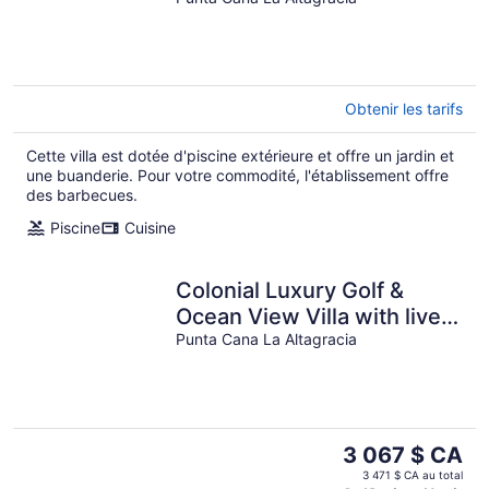
screen movie, CHEF & staff
incl.
Obtenir les tarifs
Cette villa est dotée d'piscine extérieure et offre un jardin et
une buanderie. Pour votre commodité, l'établissement offre
des barbecues.
Piscine
Cuisine
Colonial Luxury Golf &
Ocean View Villa with live-
in butler, chef & maid (5
Punta Cana La Altagracia
BDR)
Le
3 067 $ CA
prix
3 471 $ CA au total