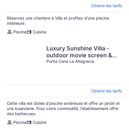
Obtenir les tarifs
Réservez une chambre à Villa et profitez d'une piscine
intérieure.
Piscine
Cuisine
Luxury Sunshine Villa -
outdoor movie screen &
pool heated(50x17ft),
Punta Cana La Altagracia
CHEF & staff
Obtenir les tarifs
Cette villa est dotée d'piscine extérieure et offre un jardin et
une buanderie. Pour votre commodité, l'établissement offre
des barbecues.
Piscine
Cuisine