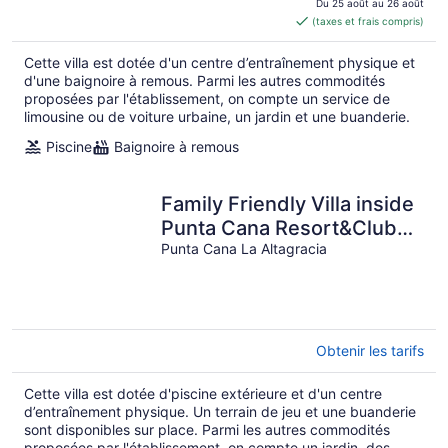
est
Du 25 août au 26 août
(taxes et frais compris)
de 3 067 $ CA
par
Cette villa est dotée d'un centre d’entraînement physique et
nuit
d'une baignoire à remous. Parmi les autres commodités
proposées par l'établissement, on compte un service de
limousine ou de voiture urbaine, un jardin et une buanderie.
Piscine
Baignoire à remous
Family Friendly Villa inside
Punta Cana Resort&Club
with maid included!
Punta Cana La Altagracia
Obtenir les tarifs
Cette villa est dotée d'piscine extérieure et d'un centre
d’entraînement physique. Un terrain de jeu et une buanderie
sont disponibles sur place. Parmi les autres commodités
proposées par l'établissement, on compte un jardin, des