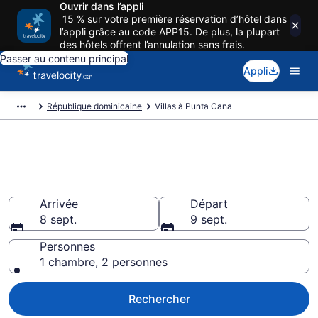
Ouvrir dans l’appli
15 % sur votre première réservation d’hôtel dans
l’appli grâce au code APP15. De plus, la plupart
des hôtels offrent l’annulation sans frais.
Passer au contenu principal
Appli
République dominicaine
Villas à Punta Cana
Nos meilleures villas à louer à
Punta Cana
Arrivée
Départ
8 sept.
9 sept.
Personnes
1 chambre, 2 personnes
Rechercher