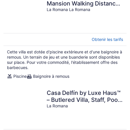
Mansion Walking Distance
to the Beach
La Romana La Romana
Obtenir les tarifs
Cette villa est dotée d'piscine extérieure et d'une baignoire à
remous. Un terrain de jeu et une buanderie sont disponibles
sur place. Pour votre commodité, l'établissement offre des
barbecues.
Piscine
Baignoire à remous
Casa Delfín by Luxe Haus™
– Butlered Villa, Staff, Pool,
Golf Carts
La Romana