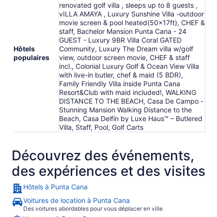
renovated golf villa , sleeps up to 8 guests ,
vILLA AMAYA , Luxury Sunshine Villa -outdoor
movie screen & pool heated(50x17ft), CHEF &
staff, Bachelor Mansion Punta Cana - 24
GUEST - Luxury 9BR Villa Coral GATED
Hôtels
Community, Luxury The Dream villa w/golf
populaires
view, outdoor screen movie, CHEF & staff
incl., Colonial Luxury Golf & Ocean View Villa
with live-in butler, chef & maid (5 BDR),
Family Friendly Villa inside Punta Cana
Resort&Club with maid included!, WALKING
DISTANCE TO THE BEACH, Casa De Campo -
Stunning Mansion Walking Distance to the
Beach, Casa Delfín by Luxe Haus™ – Butlered
Villa, Staff, Pool, Golf Carts
Découvrez des événements,
des expériences et des visites
Hôtels à Punta Cana
Voitures de location à Punta Cana
Des voitures abordables pour vous déplacer en ville