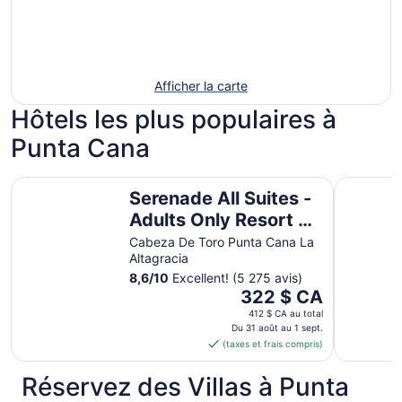
Afficher la carte
Hôtels les plus populaires à
Punta Cana
Serenade All Suites - Adults Only Resort - All inclusive
Ocean Blu
Serenade All Suites -
Adults Only Resort -
All inclusive
Cabeza De Toro Punta Cana La
Altagracia
8,6
/
10
Excellent! (5 275 avis)
Le
322 $ CA
prix
412 $ CA au total
est
Du 31 août au 1 sept.
(taxes et frais compris)
de 322 $ CA
par
Réservez des Villas à Punta
nuit
du 31