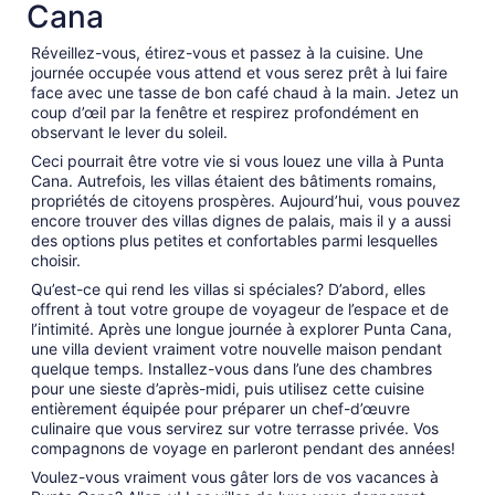
Cana
août
au 1
Réveillez-vous, étirez-vous et passez à la cuisine. Une
sept.
journée occupée vous attend et vous serez prêt à lui faire
face avec une tasse de bon café chaud à la main. Jetez un
coup d’œil par la fenêtre et respirez profondément en
observant le lever du soleil.
Ceci pourrait être votre vie si vous louez une villa à Punta
Cana. Autrefois, les villas étaient des bâtiments romains,
propriétés de citoyens prospères. Aujourd’hui, vous pouvez
encore trouver des villas dignes de palais, mais il y a aussi
des options plus petites et confortables parmi lesquelles
choisir.
Qu’est-ce qui rend les villas si spéciales? D’abord, elles
offrent à tout votre groupe de voyageur de l’espace et de
l’intimité. Après une longue journée à explorer Punta Cana,
une villa devient vraiment votre nouvelle maison pendant
quelque temps. Installez-vous dans l’une des chambres
pour une sieste d’après-midi, puis utilisez cette cuisine
entièrement équipée pour préparer un chef-d’œuvre
culinaire que vous servirez sur votre terrasse privée. Vos
compagnons de voyage en parleront pendant des années!
Voulez-vous vraiment vous gâter lors de vos vacances à