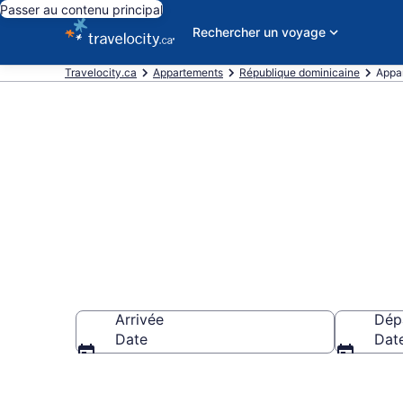
Passer au contenu principal
Rechercher un voyage
Travelocity.ca
Appartements
République dominicaine
Appa
Week-ends en
Arrivée
Dép
Date
Dat