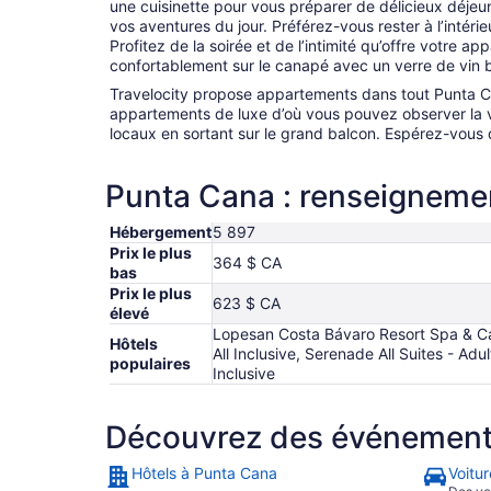
une cuisinette pour vous préparer de délicieux déjeu
vos aventures du jour. Préférez-vous rester à l’intéri
Profitez de la soirée et de l’intimité qu’offre votre a
confortablement sur le canapé avec un verre de vin b
Travelocity propose appartements dans tout Punta C
appartements de luxe d’où vous pouvez observer la 
locaux en sortant sur le grand balcon. Espérez-vous
Punta Cana : renseigneme
Hébergement
5 897
Prix le plus
364 $ CA
bas
Prix le plus
623 $ CA
élevé
Lopesan Costa Bávaro Resort Spa & Cas
Hôtels
All Inclusive, Serenade All Suites - Adu
populaires
Inclusive
Découvrez des événements,
Hôtels à Punta Cana
Voitu