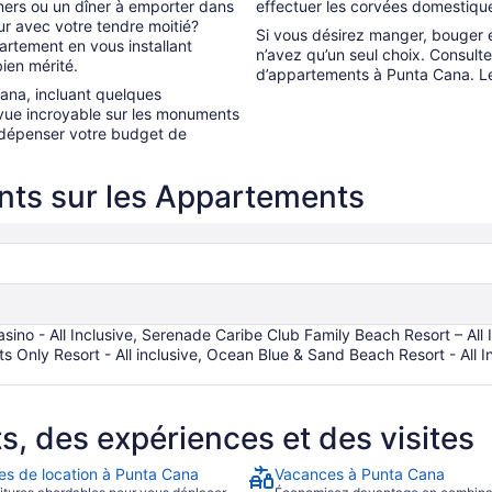
ners ou un dîner à emporter dans
effectuer les corvées domestiq
eur avec votre tendre moitié?
Si vous désirez manger, bouger 
ppartement en vous installant
n’avez qu’un seul choix. Consult
ien mérité.
d’appartements à Punta Cana. Le l
ana, incluant quelques
vue incroyable sur les monuments
 dépenser votre budget de
nts sur les Appartements
ino - All Inclusive, Serenade Caribe Club Family Beach Resort – All
lts Only Resort - All inclusive, Ocean Blue & Sand Beach Resort - All 
 des expériences et des visites
res de location à Punta Cana
Vacances à Punta Cana