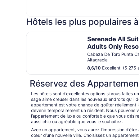
Hôtels les plus populaires 
Serenade All Suites - Adults Only Resort - All in
Serenade All Suit
Adults Only Reso
All inclusive
Cabeza De Toro Punta C
Altagracia
8,6
/
10
Excellent! (5 275 
Réservez des Appartemen
Les hôtels sont d’excellentes options si vous faites 
sage aime creuser dans les nouveaux endroits qu’il 
appartement est votre chance de goûter réellement l
devenir temporairement un résident. Nous pouvons v
l’appartement de luxe ou confortable que vous désir
aussi chic ou agréable que vous le souhaitez.
Avec un appartement, vous aurez l’impression d’être
cœur d’une nouvelle ville. Choisissez un appartemen