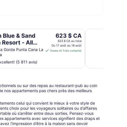
All Inclusive
Lopesan Costa Bávar
Le
 Blue & Sand
623 $ CA
prix
Resort - All
623 $ CA au total
est
Du 17 août au 18 août
ive
na Gorda Punta Cana La
(taxes et frais compris)
de 623 $ CA
ia
par
cellent! (5 811 avis)
nuit
du 17
août
au 18
tionnels ou sur des repas au restaurant-pub au coin
août
n de nos appartements pas chers près des meilleurs
tements celui qui convient le mieux à votre style de
ents choix pour les voyageurs solitaires ou d’affaires
rtable où s’arrêter entre deux sorties. Pensez-vous
 Les appartements avec services signifient des draps et
 avez l’impression d’être à la maison sans devoir