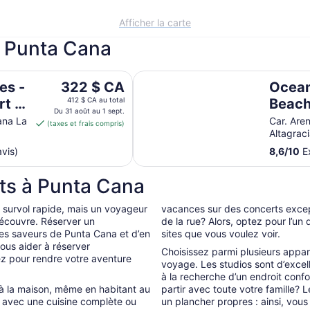
Afficher la carte
à Punta Cana
clusive
Ocean Blue & Sand Beach Resort - 
Le
es -
322 $ CA
Ocean
prix
rt -
412 $ CA au total
Beach 
est
Du 31 août au 1 sept.
Inclus
ana La
Car. Are
(taxes et frais compris)
de 322 $ CA
Altagrac
par
avis)
8,6
/
10
Ex
nuit
du 31
ts à Punta Cana
août
au 1
un survol rapide, mais un voyageur
vacances sur des concerts excep
sept.
découvre. Réserver un
de la rue? Alors, optez pour l’u
es saveurs de Punta Cana et d’en
sites que vous voulez voir.
ous aider à réserver
Choisissez parmi plusieurs appar
ez pour rendre votre aventure
voyage. Les studios sont d’excell
à la recherche d’un endroit confo
 à la maison, même en habitant au
partir avec toute votre famille?
t avec une cuisine complète ou
un plancher propres : ainsi, vous