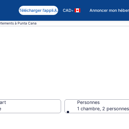
•
Télécharger l’appli
CAD
Annoncer mon hébe
rtements à Punta Cana
 appartement à
art
Personnes
e
1 chambre, 2 personnes