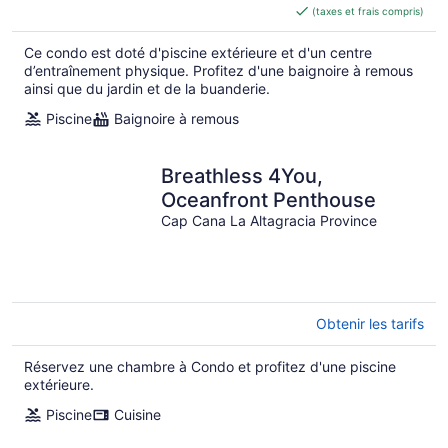
(taxes et frais compris)
de 290 $ CA
par
Ce condo est doté d'piscine extérieure et d'un centre
nuit
d’entraînement physique. Profitez d'une baignoire à remous
ainsi que du jardin et de la buanderie.
Piscine
Baignoire à remous
Breathless 4You,
Oceanfront Penthouse
Cap Cana La Altagracia Province
Obtenir les tarifs
Réservez une chambre à Condo et profitez d'une piscine
extérieure.
Piscine
Cuisine