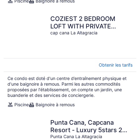
Piscine
Baignoire à remous
COZIEST 2 BEDROOM
LOFT WITH PRIVATE
BEACH AT CAP CANA
cap cana La Altagracia
Obtenir les tarifs
Ce condo est doté d'un centre d’entraînement physique et
d'une baignoire à remous. Parmi les autres commodités
proposées par l'établissement, on compte un jardin, une
buanderie et des services de conciergerie.
Piscine
Baignoire à remous
Punta Cana, Capcana
Resort - Luxury 5stars 2
Large Bedrooms
Punta Cana La Altagracia