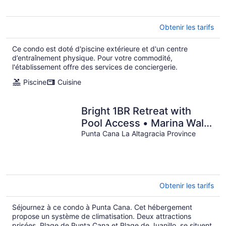
Obtenir les tarifs
Ce condo est doté d'piscine extérieure et d'un centre
d’entraînement physique. Pour votre commodité,
l'établissement offre des services de conciergerie.
Piscine
Cuisine
Bright 1BR Retreat with
Pool Access • Marina Walk
in Cap Cana
Punta Cana La Altagracia Province
Obtenir les tarifs
Séjournez à ce condo à Punta Cana. Cet hébergement
propose un système de climatisation. Deux attractions
prisées, Plage de Punta Cana et Plage de Juanillo, se situent