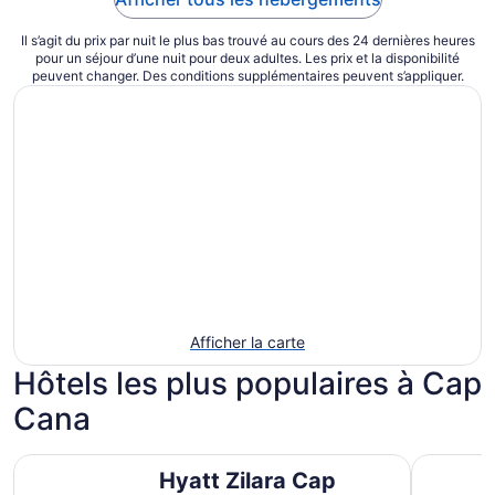
Il s’agit du prix par nuit le plus bas trouvé au cours des 24 dernières heures
pour un séjour d’une nuit pour deux adultes. Les prix et la disponibilité
peuvent changer. Des conditions supplémentaires peuvent s’appliquer.
Afficher la carte
Hôtels les plus populaires à Cap
Cana
Hyatt Zilara Cap Cana ‐ Adults Only ‐ All Inclusive
Hyatt Ziva
Hyatt Zilara Cap