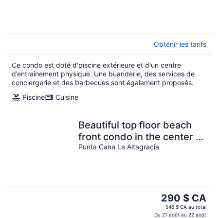
Oceanfront Condo
Obtenir les tarifs
Ce condo est doté d'piscine extérieure et d'un centre
d’entraînement physique. Une buanderie, des services de
conciergerie et des barbecues sont également proposés.
Piscine
Cuisine
Beautiful top floor beach
front condo in the center of
cap cana.
Punta Cana La Altagracia
Le
290 $ CA
prix
546 $ CA au total
est
Du 21 août au 22 août