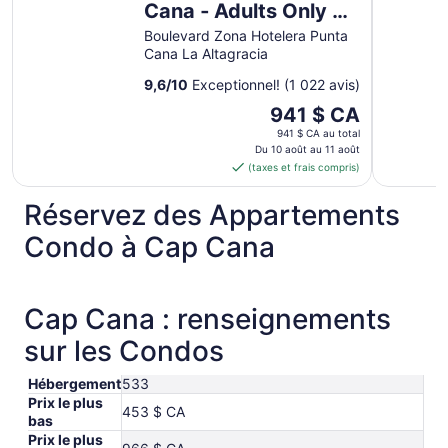
Cana ‐ Adults Only ‐
All Inclusive
Boulevard Zona Hotelera Punta
Cana La Altagracia
9,6
/
10
Exceptionnel! (1 022 avis)
Le
941 $ CA
prix
941 $ CA au total
est
Du 10 août au 11 août
(taxes et frais compris)
de 941 $ CA
par
Réservez des Appartements
nuit
du 10
Condo à Cap Cana
août
au 11
août
Cap Cana : renseignements
sur les Condos
Hébergement
533
Prix le plus
453 $ CA
bas
Prix le plus