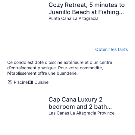
Cozy Retreat, 5 minutes to
Juanillo Beach at Fishing
Lodge Marina Cap Cana!
Punta Cana La Altagracia
Obtenir les tarifs
Ce condo est doté d'piscine extérieure et d'un centre
d’entraînement physique. Pour votre commodité,
l'établissement offre une buanderie.
Piscine
Cuisine
Cap Cana Luxury 2
bedroom and 2 bath
condo, Pool, near Juanillo
Las Canas La Altagracia Province
beach, Golf