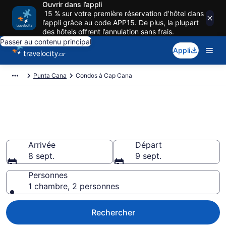
Ouvrir dans l’appli
15 % sur votre première réservation d’hôtel dans
l’appli grâce au code APP15. De plus, la plupart
des hôtels offrent l’annulation sans frais.
Passer au contenu principal
Appli
Punta Cana
Condos à Cap Cana
Location de condos
d'exception à Cap Cana
Arrivée
Départ
8 sept.
9 sept.
Personnes
1 chambre, 2 personnes
Rechercher