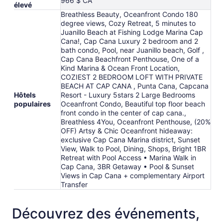
966 $ CA
élevé
Breathless Beauty, Oceanfront Condo 180
degree views, Cozy Retreat, 5 minutes to
Juanillo Beach at Fishing Lodge Marina Cap
Cana!, Cap Cana Luxury 2 bedroom and 2
bath condo, Pool, near Juanillo beach, Golf ,
Cap Cana Beachfront Penthouse, One of a
Kind Marina & Ocean Front Location,
COZIEST 2 BEDROOM LOFT WITH PRIVATE
BEACH AT CAP CANA , Punta Cana, Capcana
Hôtels
Resort - Luxury 5stars 2 Large Bedrooms
populaires
Oceanfront Condo, Beautiful top floor beach
front condo in the center of cap cana.,
Breathless 4You, Oceanfront Penthouse, (20%
OFF) Artsy & Chic Oceanfront hideaway:
exclusive Cap Cana Marina district, Sunset
View, Walk to Pool, Dining, Shops, Bright 1BR
Retreat with Pool Access • Marina Walk in
Cap Cana, 3BR Getaway • Pool & Sunset
Views in Cap Cana + complementary Airport
Transfer
Découvrez des événements,