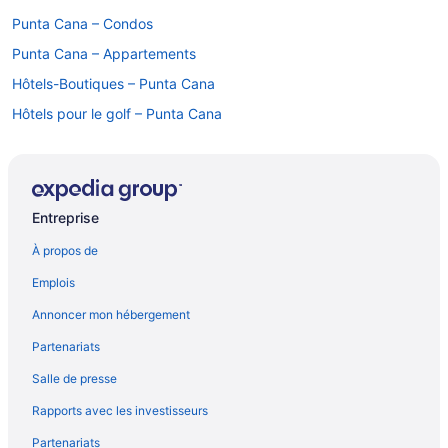
Punta Cana – Condos
Punta Cana – Appartements
Hôtels-Boutiques – Punta Cana
Hôtels pour le golf – Punta Cana
Hôtels pour les familles – Punta Cana
Complexes et hôtels tout inclus – Punta Cana
Hôtels avec parc aquatique – Punta Cana
Entreprise
Punta Cana – Hôtels
À propos de
Punta Cana – Villas
Emplois
Punta Espada Golf Course – Hôtels à proximité
Annoncer mon hébergement
Partenariats
Salle de presse
Rapports avec les investisseurs
Partenariats