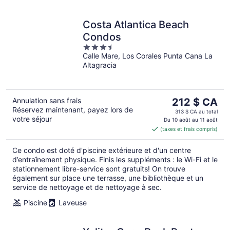
Costa Atlantica Beach
Condos
3.5
Calle Mare, Los Corales Punta Cana La
out
Altagracia
of
5
Le
Annulation sans frais
212 $ CA
Réservez maintenant, payez lors de
prix
313 $ CA au total
votre séjour
est
Du 10 août au 11 août
(taxes et frais compris)
de 212 $ CA
par
Ce condo est doté d'piscine extérieure et d'un centre
nuit
d’entraînement physique. Finis les suppléments : le Wi-Fi et le
stationnement libre-service sont gratuits! On trouve
également sur place une terrasse, une bibliothèque et un
service de nettoyage et de nettoyage à sec.
Piscine
Laveuse