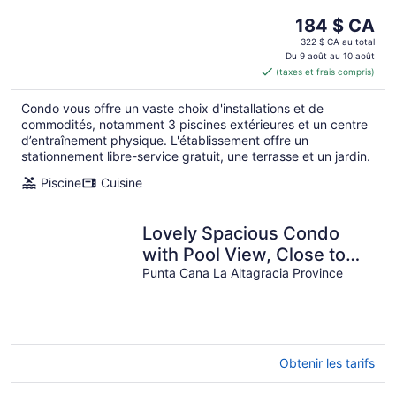
Le
184 $ CA
prix
322 $ CA au total
est
Du 9 août au 10 août
(taxes et frais compris)
de 184 $ CA
par
Condo vous offre un vaste choix d'installations et de
nuit
commodités, notamment 3 piscines extérieures et un centre
d’entraînement physique. L'établissement offre un
stationnement libre-service gratuit, une terrasse et un jardin.
Piscine
Cuisine
Lovely Spacious Condo
with Pool View, Close to
Beaches and Shops!
Punta Cana La Altagracia Province
Obtenir les tarifs