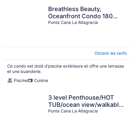
Breathless Beauty,
Oceanfront Condo 180
degree views
Punta Cana La Altagracia
Obtenir les tarifs
Ce condo est doté d'piscine extérieure et offre une terrasse
et une buanderie.
Piscine
Cuisine
3 level Penthouse/HOT
TUB/ocean view/walkable
shop
Punta Cana La Altagracia