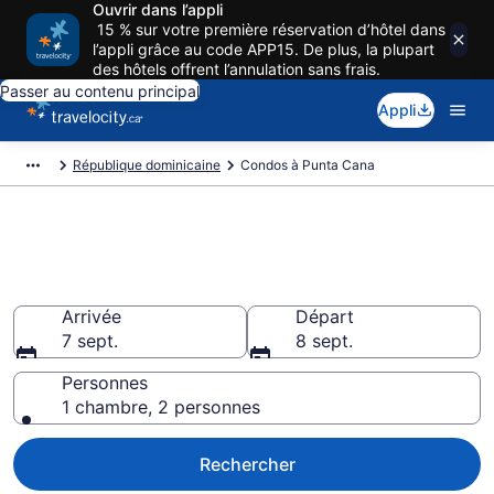
Ouvrir dans l’appli
15 % sur votre première réservation d’hôtel dans
l’appli grâce au code APP15. De plus, la plupart
des hôtels offrent l’annulation sans frais.
Passer au contenu principal
Appli
République dominicaine
Condos à Punta Cana
Location de condos
d'exception à Punta Cana
Arrivée
Départ
7 sept.
8 sept.
Personnes
1 chambre, 2 personnes
Rechercher