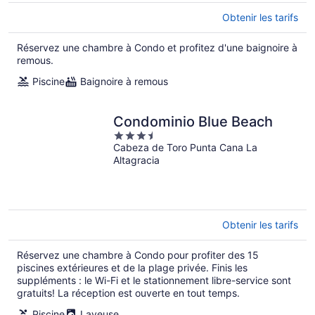
Obtenir les tarifs
Réservez une chambre à Condo et profitez d'une baignoire à
remous.
Piscine
Baignoire à remous
Condominio Blue Beach
3.5
Cabeza de Toro Punta Cana La
out
Altagracia
of
5
Obtenir les tarifs
Réservez une chambre à Condo pour profiter des 15
piscines extérieures et de la plage privée. Finis les
suppléments : le Wi-Fi et le stationnement libre-service sont
gratuits! La réception est ouverte en tout temps.
Piscine
Laveuse