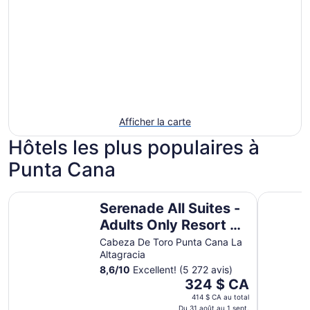
Afficher la carte
Hôtels les plus populaires à
Punta Cana
Serenade All Suites - Adults Only Resort - All inclusive
Ocean Blu
Serenade All Suites -
Adults Only Resort -
All inclusive
Cabeza De Toro Punta Cana La
Altagracia
8,6
/
10
Excellent! (5 272 avis)
Le
324 $ CA
prix
414 $ CA au total
est
Du 31 août au 1 sept.