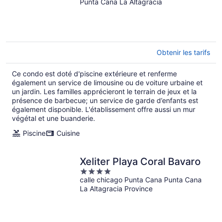
Bavaro Beach
Punta Cana La Altagracia
3BR,3Bath,2Livin R
Obtenir les tarifs
Ce condo est doté d'piscine extérieure et renferme
également un service de limousine ou de voiture urbaine et
un jardin. Les familles apprécieront le terrain de jeux et la
présence de barbecue; un service de garde d’enfants est
également disponible. L'établissement offre aussi un mur
végétal et une buanderie.
Piscine
Cuisine
Xeliter Playa Coral Bavaro
4
calle chicago Punta Cana Punta Cana
out
La Altagracia Province
of
5