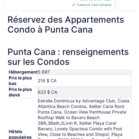
(taxes et frais compris)
de 324 $ CA
par
Réservez des Appartements
nuit
du 31
Condo à Punta Cana
août
au 1
sept.
Punta Cana : renseignements
sur les Condos
Hébergement
5 897
Prix le plus
216 $ CA
bas
Prix le plus
623 $ CA
élevé
Estrella Dominicus by Advantage Club, Costa
Atlantica Beach Condos, Xeliter Cana Rock
Punta Cana, Ocean View Penthouse Private
Rooftop Walk to Bavaro Beach
3BR,3Bath,2Livin R, Xeliter Playa Coral
Bavaro, Lovely Spacious Condo with Pool
Hôtels
View, Close to Beaches and Shops!, Playa
populaires