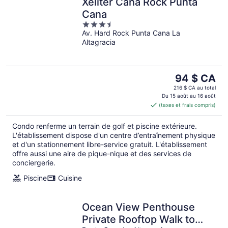
Xeliter Cana Rock Punta
Cana
3.5
Av. Hard Rock Punta Cana La
out
Altagracia
of
5
Le
94 $ CA
prix
216 $ CA au total
est
Du 15 août au 16 août
(taxes et frais compris)
de 94 $ CA
par
Condo renferme un terrain de golf et piscine extérieure.
nuit
L'établissement dispose d'un centre d’entraînement physique
et d'un stationnement libre-service gratuit. L'établissement
offre aussi une aire de pique-nique et des services de
conciergerie.
Piscine
Cuisine
Ocean View Penthouse
Private Rooftop Walk to