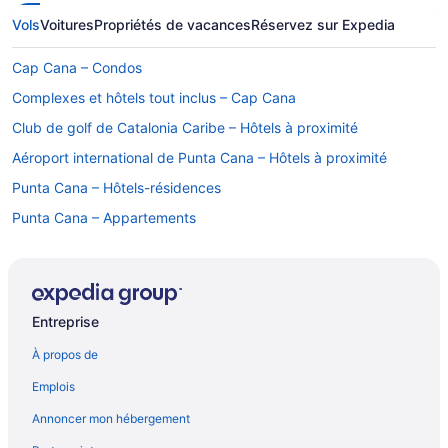
Vols
Voitures
Propriétés de vacances
Réservez sur Expedia
Cap Cana – Condos
Complexes et hôtels tout inclus – Cap Cana
Club de golf de Catalonia Caribe – Hôtels à proximité
Aéroport international de Punta Cana – Hôtels à proximité
Punta Cana – Hôtels-résidences
Punta Cana – Appartements
Hôtels-Boutiques – Punta Cana
Hôtels pour le golf – Punta Cana
Hôtels pour les familles – Punta Cana
Entreprise
Complexes et hôtels tout inclus – Punta Cana
À propos de
Hôtels avec parc aquatique – Punta Cana
Emplois
Punta Cana – Hôtels
Annoncer mon hébergement
Punta Cana – Villas