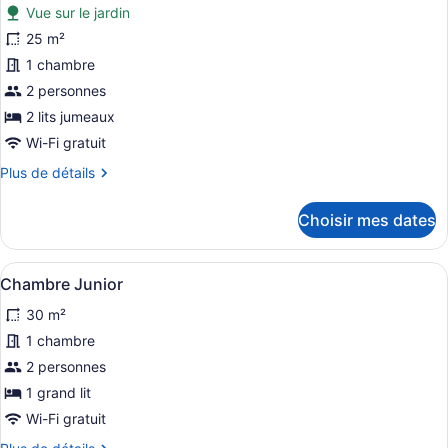
Vue sur le jardin
les
photos
25 m²
pour
1 chambre
ce
2 personnes
type
2 lits jumeaux
de
Wi-Fi gratuit
chambre :
Plus
Plus de détails
Chambre
de
Deluxe
détails
Choisir mes dates
avec
pour
lits
Chambre
Deluxe
jumeaux
Afficher
Une chambre à coucher avec un lit,
7
avec
Chambre Junior
toutes
lits
30 m²
jumeaux
les
photos
1 chambre
pour
2 personnes
ce
1 grand lit
type
Wi-Fi gratuit
de
Plus