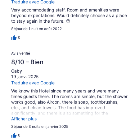
Traduire avec Google
Very accommodating staff. Room and amenities were
beyond expectations. Would definitely choose as a place
to stay again in the future. 😊
Séjour de 1 nuit en août 2022
0
Avis vérifié
8/10 – Bien
Gaby
19 janv. 2025
Traduire avec Google
We know this Hotel since many years and were many
times guests there. The rooms are simple, but the shower
works good, also Aircon, there is soap, toothbrushes,
etc., and clean towels. The food has improved
significantly, and there is also something for the
European taste. The large pool is great; you can really
Afficher plus
swim in it. For us, it is a nice meeting point to visit former
Séjour de 3 nuits en janvier 2025
sponsored children. It is close to the mall and you can
also eat in the hotel..
0