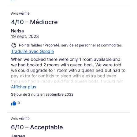
Avis vérifié
4/10 – Médiocre
Nerisa
19 sept. 2023
Points faibles : Propreté, service et personnel et commodités.
Traduire avec Google
When we booked there were only 1 room available and
we had booked 2 rooms with queen bed . We were told
we could upgrade to 1 room with a queen bed but had to
pay extra for our kids to sleep with a extra bed even
thou we had allready paid for 2 queen beds. I would not
stay here again
Afficher plus
Séjour de 2 nuits en septembre 2023
0
Avis vérifié
6/10 – Acceptable
Jørgen