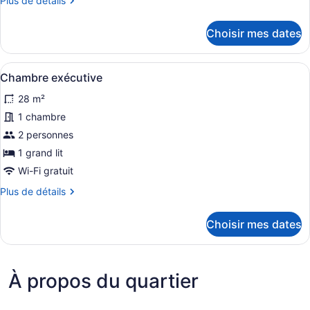
Plus de détails
chambre :
de
Chambre
détails
Choisir mes dates
Junior
pour
Chambre
Junior
Afficher
Un lit bien fait, recouvert d’une c
7
Chambre exécutive
toutes
28 m²
les
photos
1 chambre
pour
2 personnes
ce
1 grand lit
type
Wi-Fi gratuit
de
Plus
Plus de détails
chambre :
de
Chambre
détails
Choisir mes dates
exécutive
pour
Chambre
exécutive
À propos du quartier