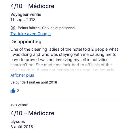
4/10 – Médiocre
Voyageur vérifié
11 sept. 2018
Points faibles : Service et personnel
Traduire avec Google
Disappointing
One of the cleaning ladies of the hotel told 2 people what
I was doing and who was staying with me causing me to
have to prove I was not involving myself in activities I
shouldn’t be. She made me look bad to officials of the
villa I work in. It was not her place to do so. I eventually
convinced them that I was with friends and there was
Afficher plus
nothing more with the person who had drank to much to
Séjour de 1 nuit en août 2018
go home and had stayed with me. It is very rude and
illegal to give information about others.
0
Avis vérifié
4/10 – Médiocre
ulysses
3 août 2018