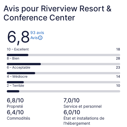
Avis pour Riverview Resort &
Conference Center
Avis
6,8
93 avis
Avis
Note
10 – Excellent
18
de 10
Note
8 – Bien
28
–
de 8
Excellent,
Note
6 – Acceptable
23
–
d’après
de 6
Bien,
Note
4 – Médiocre
14
18 avis
–
d’après
de 4
sur 93.
Acceptable,
Note
2 – Terrible
10
28 avis
–
d’après
de 2
sur 93.
Médiocre,
23 avis
–
d’après
6,8/10
7,0/10
sur 93.
Terrible,
14 avis
Propreté
Service et personnel
d’après
sur 93.
6,4/10
6,0/10
10 avis
Commodités
État et installations de
sur 93.
l’hébergement