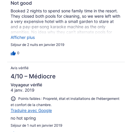
Not good
Booked 2 nights to spend sone family time in the resort.
They closed both pools for cleaning, so we were left with
a very expensive hotel with a small garden to stare at
and a pay-per-song karaoke machine as the only
amenities. No idea why they can't alternate pools for
cleaning. Rooms were very basic, but reasonably clean.
Afficher plus
Shame about the biting ants that lived on one of our
Séjour de 2 nuits en janvier 2019
beds. The best part of the stay was breakfast. Look
elsewhere.
0
Avis vérifié
4/10 – Médiocre
Voyageur vérifié
4 janv. 2019
Points faibles : Propreté, état et installations de l’hébergement
et confort de la chambre.
Traduire avec Google
no hot spring
Séjour de 1 nuit en janvier 2019