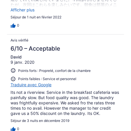
たが、次回はこれらを楽しみたいです。朝食は部屋のメニ
ューでフロントに注文して部屋で食べました。部屋はそこ
Afficher plus
そこ広くて、シャワーはお湯も出て問題ないレベルと思い
Séjour de 1 nuit en février 2022
ます。
0
Avis vérifié
6/10 – Acceptable
David
9 janv. 2020
Points forts : Propreté, confort de la chambre
Points faibles : Service et personnel
Traduire avec Google
Its not a riverview. Service in the breakfast cafeteria was
painfully slow. But food quality was good. The laundry
was frightfully expensive. We asked fro the rates three
times to no avail. However the manager to her credit
gave us a 50% discount on the laundry. Its OK.
Séjour de 3 nuits en décembre 2019
0