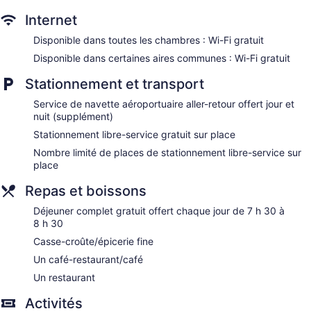
articles de toilette (gratuits).
Internet
Cet hôtel à Calamba offre gratuitement un accès à Internet
sans fil. Les commodités suivantes sont offertes : un
Disponible dans toutes les chambres : Wi-Fi gratuit
téléphone et un bureau. Commodités fournies sur demande :
Disponible dans certaines aires communes : Wi-Fi gratuit
four à micro-ondes, réfrigérateur et séchoir à cheveux.
L'entretien ménager est assuré tous les jours.
Stationnement et transport
Hôtel propose des services de spa pour permettre à ses
Service de navette aéroportuaire aller-retour offert jour et
clients de se faire dorloter. Les services proposés incluent
nuit (supplément)
des massages. Le spa est ouvert tous les jours.
Stationnement libre-service gratuit sur place
Nombre limité de places de stationnement libre-service sur
place
Repas et boissons
Déjeuner complet gratuit offert chaque jour de 7 h 30 à
8 h 30
Casse-croûte/épicerie fine
Un café-restaurant/café
Un restaurant
Activités