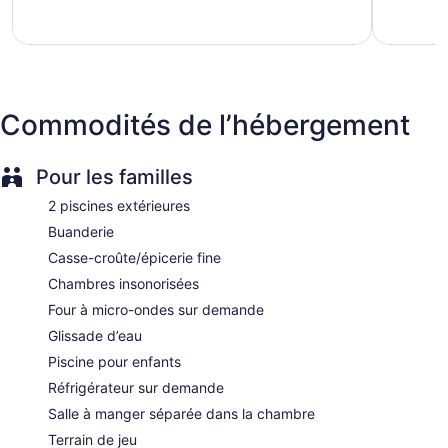
Front-desk safe
Tour and ticket information
Concierge
Wedding services available
Commodités de l’hébergement
Pool or billiards table
Terrace
Pour les familles
Garden
BBQ grill(s)
2 piscines extérieures
Outdoor picnic space
Buanderie
Bellhop
Casse-croûte/épicerie fine
Smoking in designated areas
Chambres insonorisées
Coffee shop
Four à micro-ondes sur demande
Dining venue
Glissade d’eau
Piscine pour enfants
Riverview Resort & Conference Center possède 22
climatisées dotées de : coffre-fort et pantoufles. Ces
Réfrigérateur sur demande
chambres avec coin cuisine distinct sont agrémentées d'un
Salle à manger séparée dans la chambre
ameublement unique. Téléviseur avec chaînes spécialisées
par câble. La salle de bain comprend : douche, bidet et
Terrain de jeu