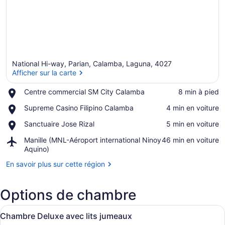
National Hi-way, Parian, Calamba, Laguna, 4027
Afficher sur la carte
Place,
Centre commercial SM City Calamba
‪8 min à pied‬
Centre
Afficher sur la carte
Place,
Supreme Casino Filipino Calamba
‪4 min en voiture‬
commercial
Supreme
SM
Place,
Sanctuaire Jose Rizal
‪5 min en voiture‬
Casino
City
Sanctuaire
Filipino
Calamba
Airport,
Manille (MNL-Aéroport international Ninoy
‪46 min en voiture‬
Jose
Calamba
Manille
Aquino)
Rizal
(MNL-
En savoir plus sur cette région
Aéroport
international
Ninoy
Options de chambre
Aquino)
Afficher
Une chambre d’hôtel avec deux lits
6
Chambre Deluxe avec lits jumeaux
toutes