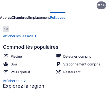
de
42+
l’hébergement
écédent
Suivant
Riverview
Aperçu
Chambres
Emplacement
Politiques
Resort
&
Avis
6,8
6,8 sur 10 –
Conference
Afficher les 93 avis
Center
Commodités populaires
2 piscines extérieures
Piscine
Déjeuner compris
Spa
Stationnement compris
Wi-Fi gratuit
Restaurant
Afficher tout
Explorez la région