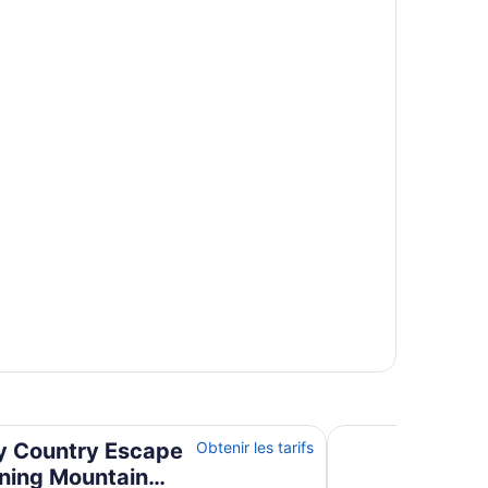
 Mountain Views by Scotch Hill Truffle Farm
Cosy Country Cott
y Country Escape
Obtenir les tarifs
nning Mountain