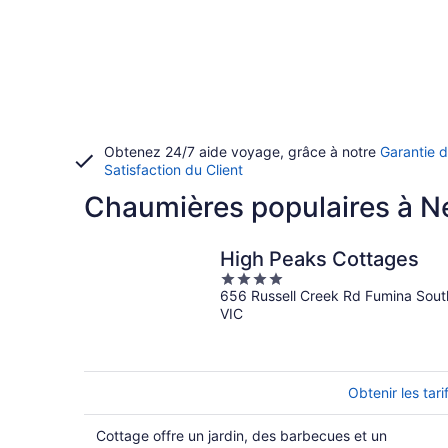
Obtenez 24/7 aide voyage, grâce à notre
Garantie 
Satisfaction du Client
Chaumières populaires à N
High Peaks Cottages
4
656 Russell Creek Rd Fumina Sout
out
VIC
of
5
Obtenir les tari
Cottage offre un jardin, des barbecues et un