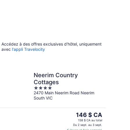
Accédez à des offres exclusives d'hôtel, uniquement
avec
l'appli Travelocity
Neerim Country
Cottages
4
2470 Main Neerim Road Neerim
out
South VIC
of
5
Le
146 $ CA
prix
158 $ CA au total
est
Du 2 sept. au 3 sept.