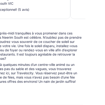
 by Scotch Hill
outh VIC
le Farm
ceptionnel! (5 avis)
rès-midi tranquilles à vous promener dans ces
s Neerim South est célèbre. N’oubliez pas de prendre
oudrez vous souvenir de ce coucher de soleil sur
 votre vie. Une fois le soleil disparu, installez-vous
u de foyer ou rendez-vous en ville afin d’explorer
estaurants. Il est toujours agréable de retrouver la
 pas?
à quelques minutes d’un centre-ville animé ou un
ues pas du sable et des vagues, vous trouverez
z ici, sur Travelocity. Vous réservez peut-être un
te de fées, mais vous n’avez pas besoin d’une fée
ures offres des environs! Un nain de jardin suffira!