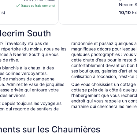
est
Du 9 août au 10 août
Views
Neerim S
(taxes et frais compris)
de 161 $ CA
Truff
is)
10
/
10
Ex
par
nuit
du 9
Neerim South
août
au 10
? Travelocity n’a pas de
randonnée et passez quelques ap
août
répertoire (du moins, nous ne les
magnifiques décors pour lesquel
ances à Neerim South qui vous
quelques photographies : vous v
e de rêve.
cette chute d’eau pour le reste de
confortablement devant un bon fe
 blanchis à la chaux, à des
ses boutiques, galeries d’art et r
des collines verdoyantes.
civilisation à l’occasion, n’est-ce
té de maisons de campagne
e. Admirez le vase de jonquilles
Que vous choisissiez un cottage 
rrasse privée qui entoure votre
cottage près de la côte à quelq
des environs.
l’hébergement que vous recherche
endroit qui vous rappelle un con
t depuis toujours les voyageurs
marraine qui cherchera les meille
ion qui regorge de sentiers de
ments sur les Chaumières