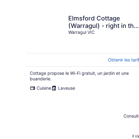
Elmsford Cottage
(Warragul) - right in the
heart of Gippsland.
Warragul VIC
Obtenir les tari
Cottage propose le Wi-Fi gratuit, un jardin et une
buanderie.
Cuisine
Laveuse
Consult
Il s