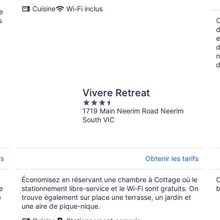
Cuisine
Wi-Fi inclus
e
s
C
d
e
d
n
d
Vivere Retreat
3.5
1719 Main Neerim Road Neerim
out
South VIC
of
5
fs
Obtenir les tarifs
Économisez en réservant une chambre à Cottage où le
C
e
stationnement libre-service et le Wi-Fi sont gratuits. On
b
e
trouve également sur place une terrasse, un jardin et
une aire de pique-nique.