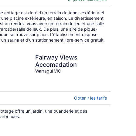
(taxes et frais compris)
de 146 $ CA
par
e cottage est doté d'un terrain de tennis extérieur et
nuit
'une piscine extérieure, en saison. Le divertissement
st au rendez-vous avec un terrain de jeu et une salle
’arcade/salle de jeux. De plus, une aire de pique-
ique se trouve sur place. L'établissement dispose
'un sauna et d'un stationnement libre-service gratuit.
Fairway Views
Accomadation
Warragul VIC
Obtenir les tarifs
ottage offre un jardin, une buanderie et des
arbecues.