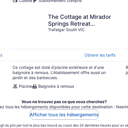
Cuisine
Stationnement compris
The Cottage at Mirador
Springs Retreat
Gippsland -just 90 mins
Trafalgar South VIC
from Melbourne.
fs
Obtenir les tarifs
Ce cottage est doté d'piscine extérieure et d'une
R
baignoire à remous. L'établissement offre aussi un
j
jardin et des barbecues.
Piscine
Baignoire à remous
Vous ne trouvez pas ce que vous cherchez?
ez tous les hébergements disponibles pour cette destination : Neeri
Afficher tous les hébergements
’agit du prix par nuit le plus bas trouvé au cours des 24 dernières heures pour un s