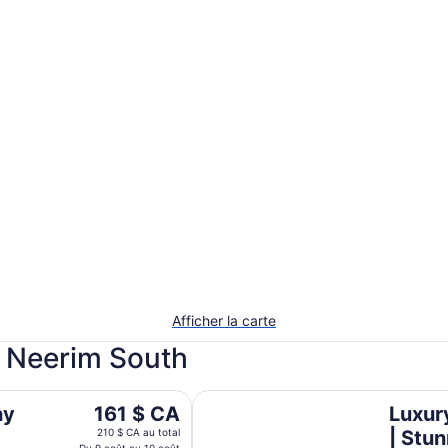
Afficher la carte
à Neerim South
Luxury Country Escape | Stunning
Le
ny
161 $ CA
Luxur
prix
210 $ CA au total
| Stu