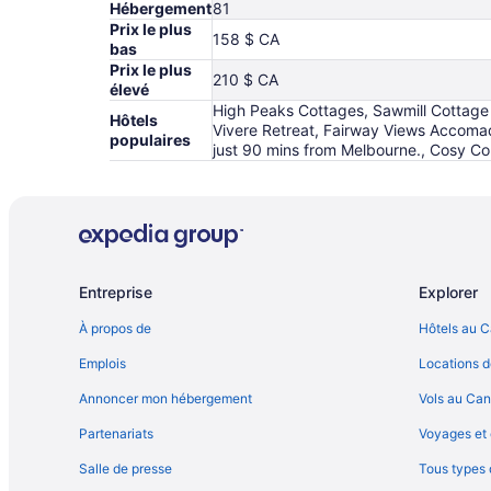
Hébergement
81
Prix le plus
158 $ CA
bas
Prix le plus
210 $ CA
élevé
High Peaks Cottages, Sawmill Cottage
Hôtels
Vivere Retreat, Fairway Views Accomada
populaires
just 90 mins from Melbourne., Cosy C
Entreprise
Explorer
À propos de
Hôtels au 
Emplois
Locations d
Annoncer mon hébergement
Vols au Ca
Partenariats
Voyages et 
Salle de presse
Tous types