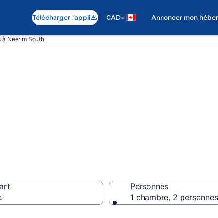
•
Télécharger l’appli
CAD
Annoncer mon hébe
 à Neerim South
 cottages à loue
art
Personnes
e
1 chambre, 2 personnes