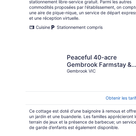
stationnement libre-service gratuit. Parmi les autres
commodités proposées par l'établissement, on compt
une aire de pique-nique, un service de départ expres
et une réception virtuelle.
Cuisine
Stationnement compris
Peaceful 40-acre
Gembrook Farmstay &
Sanctuary - Help feed
Gembrook VIC
rescue animals!
Obtenir les tari
Ce cottage est doté d'une baignoire à remous et offre
un jardin et une buanderie. Les familles apprécieront l
terrain de jeux et la présence de barbecue; un servic
de garde d’enfants est également disponible.